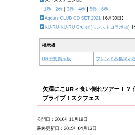
・
1巻
｜
2巻
｜
3巻
｜
4巻
｜
5巻
｜
6巻
Aqours CLUB CD SET 2021
【6月30日】
KU-RU-KU-RU Cruller!(モンストコラボ曲)
【
掲示板
UR予想掲示板
フレンド募集掲示
矢澤にこUR＜食い倒れツアー！？
ブライブ！スクフェス
公開日：2016年11月18日
最終更新日：
2019年04月13日