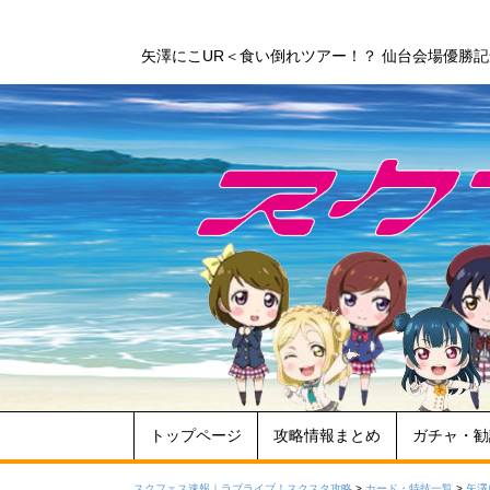
矢澤にこUR＜食い倒れツアー！？ 仙台会場優勝
トップページ
攻略情報まとめ
ガチャ・勧
スクフェス速報｜ラブライブ！スクスタ攻略
>
カード・特技一覧
>
矢澤