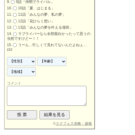
9話「仲間でライバル」
10話「夏、はじまる」
11話「みんなの夢、私の夢」
12話「花ひらく想い」
13話「みんなの夢を叶える場所」
ラブライバーなら全部面白かったって思うの
当然ですけどー！！
うーん…忙しくて見れてないんだよねぇ…
zzz
コメント
©
スクフェス攻略・速報