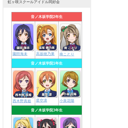
虹ヶ咲スクールアイドル同好会
音ノ木坂学院2年生
園田海未
高坂穂乃果
南ことり
音ノ木坂学院1年生
星空凛
小泉花陽
西木野真姫
音ノ木坂学院3年生