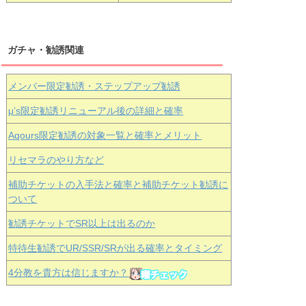
ガチャ・勧誘関連
メンバー限定勧誘・ステップアップ勧誘
μ’s限定勧誘リニューアル後の詳細と確率
Aqours
限定勧誘の対象一覧と確率とメリット
リセマラのやり方など
補助チケットの入手法と確率と補助チケット勧誘に
ついて
勧誘チケットでSR以上は出るのか
特待生勧誘でUR/SSR/SRが出る確率とタイミング
4分教を貴方は信じますか？