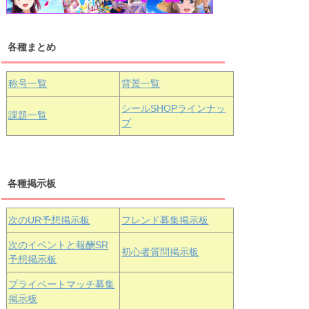
各種まとめ
国木田花丸
津島善子
黒澤ルビィ
桜坂しずく
中須かすみ
称号一覧
背景一覧
天王寺璃奈
浦の星女学院3年生
シールSHOPラインナッ
課題一覧
プ
三船栞子
各種掲示板
小原鞠莉
黒澤ダイヤ
松浦果南
虹ヶ咲学園3年生
次のUR予想掲示板
フレンド募集掲示板
次のイベントと報酬SR
初心者質問掲示板
予想掲示板
エマ・ヴェ
近江彼方
朝香果林
プライベートマッチ募集
ルデ
掲示板