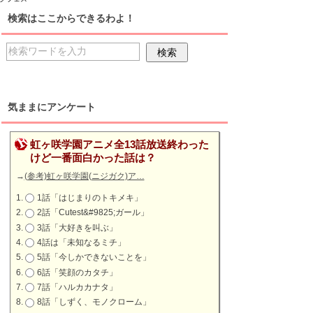
検索はここからできるわよ！
気ままにアンケート
虹ヶ咲学園アニメ全13話放送終わった
けど一番面白かった話は？
→
(参考)虹ヶ咲学園(ニジガク)ア…
1話「はじまりのトキメキ」
2話「Cutest&#9825;ガール」
3話「大好きを叫ぶ」
4話は「未知なるミチ」
5話「今しかできないことを」
6話「笑顔のカタチ」
7話「ハルカカナタ」
8話「しずく、モノクローム」