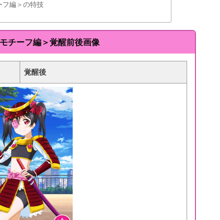
ーフ編＞の特技
台モチーフ編＞覚醒前後画像
覚醒後