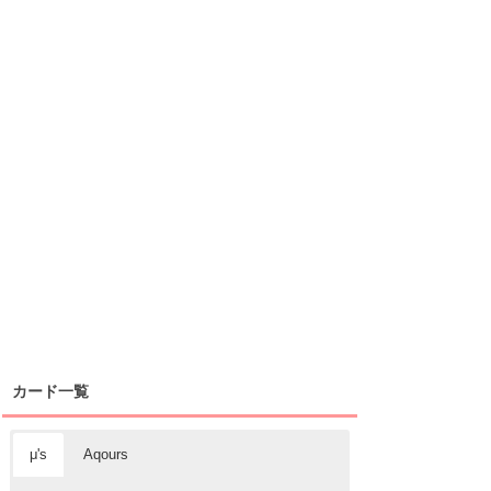
カード一覧
μ's
Aqours