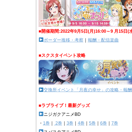
■開催期間:2022年9月5日(月)16:00～9 月15日(
ボーダー推移・考察
｜
報酬・配信楽曲
■スクスタイベント攻略
交換所イベント「月夜の幸せ」の攻略・報酬
■ラブライブ！最新グッズ
ニジガクアニメBD
・
1巻
｜
2巻
｜
3巻
｜
4巻
｜
5巻
｜
6巻
｜
7巻
スパスタアニメBD