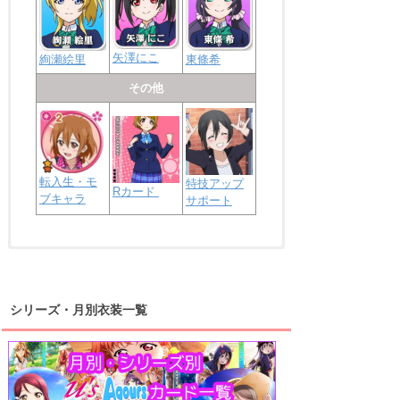
矢澤にこ
絢瀬絵里
東條希
その他
転入生・モ
特技アップ
Rカード
ブキャラ
サポート
浦の星女学院2年生
虹ヶ咲学園2年生
シリーズ・月別衣装一覧
高海千歌
渡辺曜
桜内梨子
上原歩夢
宮下愛
優木せつ菜
浦の星女学院1年生
虹ヶ咲学園1年生