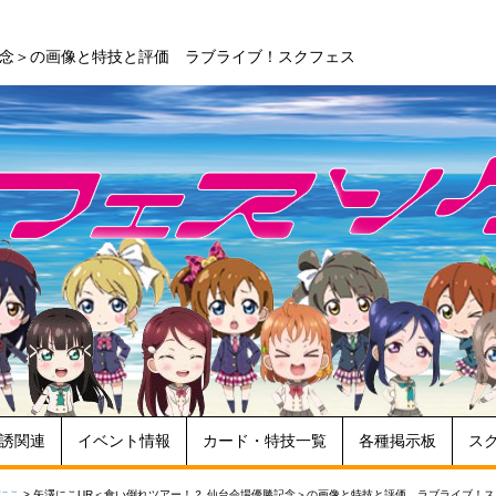
記念＞の画像と特技と評価 ラブライブ！スクフェス
誘関連
イベント情報
カード・特技一覧
各種掲示板
ス
にこ
>
矢澤にこUR＜食い倒れツアー！？ 仙台会場優勝記念＞の画像と特技と評価 ラブライブ！