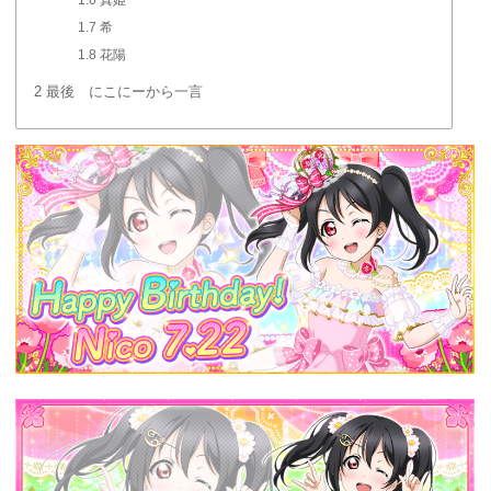
1.7
希
1.8
花陽
2
最後 にこにーから一言