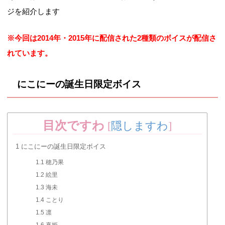
ジを紹介します
※今回は2014年・2015年に配信された2種類のボイスが配信さ
れています。
にこにーの誕生日限定ボイス
目次ですわ
[
隠しますわ
]
1
にこにーの誕生日限定ボイス
1.1
穂乃果
1.2
絵里
1.3
海未
1.4
ことり
1.5
凛
1.6
真姫