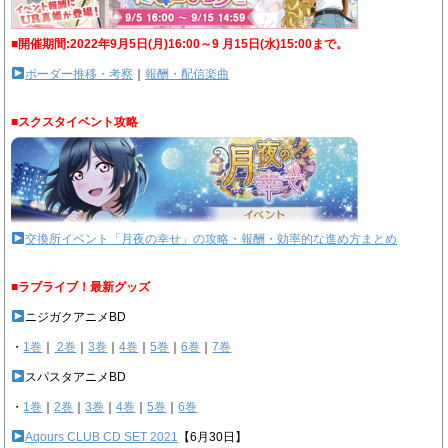
■開催期間:2022年9月5日(月)16:00～9 月15日(水)15:00まで。
ボーダー推移・考察
｜
報酬・配信楽曲
■スクスタイベント攻略
交換所イベント「月夜の幸せ」の攻略・報酬・効率的な進め方まとめ
■ラブライブ！最新グッズ
ニジガクアニメBD
・
1巻
｜
2巻
｜
3巻
｜
4巻
｜
5巻
｜
6巻
｜
7巻
スパスタアニメBD
・
1巻
｜
2巻
｜
3巻
｜
4巻
｜
5巻
｜
6巻
Aqours CLUB CD SET 2021
【6月30日】