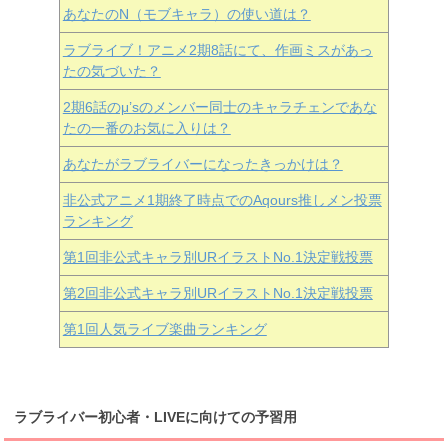
あなたのN（モブキャラ）の使い道は？
ラブライブ！アニメ2期8話にて、作画ミスがあっ
たの気づいた？
2期6話のμ’sのメンバー同士のキャラチェンであな
たの一番のお気に入りは？
あなたがラブライバーになったきっかけは？
非公式アニメ1期終了時点でのAqours推しメン投票
ランキング
第1回非公式キャラ別URイラストNo.1決定戦投票
第2回非公式キャラ別URイラストNo.1決定戦投票
第1回人気ライブ楽曲ランキング
ラブライバー初心者・LIVEに向けての予習用