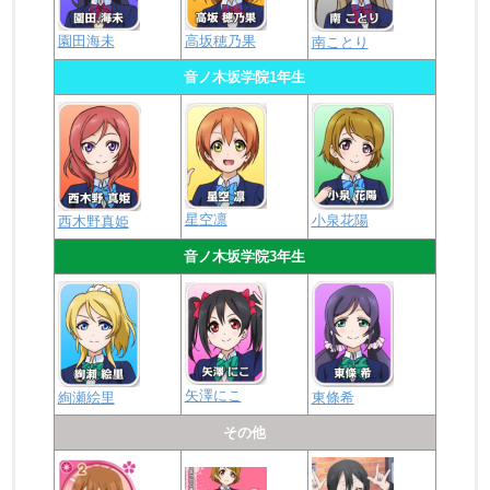
園田海未
高坂穂乃果
南ことり
音ノ木坂学院1年生
星空凛
小泉花陽
西木野真姫
音ノ木坂学院3年生
矢澤にこ
絢瀬絵里
東條希
その他