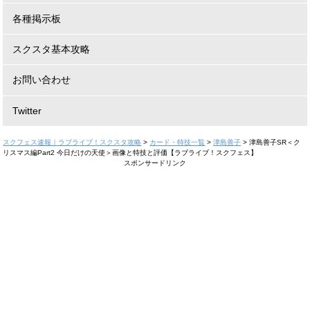
各種掲示板
スクスタ基本攻略
お問い合わせ
Twitter
スクフェス速報｜ラブライブ！スクスタ攻略
>
カード・特技一覧
>
津島善子
>
津島善子SR＜ク
リスマス編Part2 今日だけの天使＞画像と特技と評価【ラブライブ！スクフェス】
スポンサードリンク