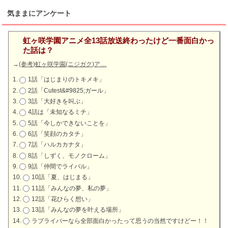
気ままにアンケート
虹ヶ咲学園アニメ全13話放送終わったけど一番面白かっ
た話は？
→
(参考)虹ヶ咲学園(ニジガク)ア…
1話「はじまりのトキメキ」
2話「Cutest&#9825;ガール」
3話「大好きを叫ぶ」
4話は「未知なるミチ」
5話「今しかできないことを」
6話「笑顔のカタチ」
7話「ハルカカナタ」
8話「しずく、モノクローム」
9話「仲間でライバル」
10話「夏、はじまる」
11話「みんなの夢、私の夢」
12話「花ひらく想い」
13話「みんなの夢を叶える場所」
ラブライバーなら全部面白かったって思うの当然ですけどー！！