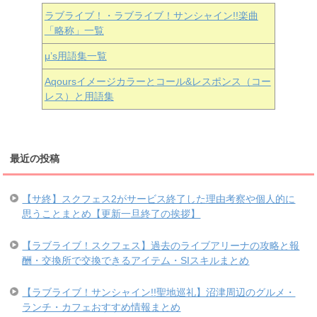
ラブライブ！・ラブライブ！サンシャイン!!楽曲
「略称」一覧
μ’s用語集一覧
Aqoursイメージカラーとコール&レスポンス（コー
レス）と用語集
最近の投稿
【サ終】スクフェス2がサービス終了した理由考察や個人的に
思うことまとめ【更新一旦終了の挨拶】
【ラブライブ！スクフェス】過去のライブアリーナの攻略と報
酬・交換所で交換できるアイテム・SIスキルまとめ
【ラブライブ！サンシャイン!!聖地巡礼】沼津周辺のグルメ・
ランチ・カフェおすすめ情報まとめ