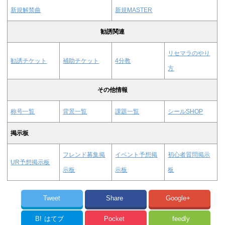
新規解禁曲
新規MASTER
勧誘関連
リセマラのやり
勧誘チケット
補助チケット
4分教
方
その他情報
称号一覧
背景一覧
課題一覧
シールSHOP
掲示板
フレンド募集掲
イベント予想掲
初心者質問掲示
UR予想掲示板
示板
示板
板
Tweet
Share
Google+
B!
はてブ
Pocket
feedly