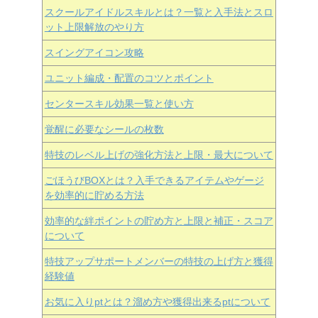
スクールアイドルスキルとは？一覧と入手法とスロ
ット上限解放のやり方
スイングアイコン攻略
ユニット編成・配置のコツとポイント
センタースキル効果一覧と使い方
覚醒に必要なシールの枚数
特技のレベル上げの強化方法と上限・最大について
ごほうびBOXとは？入手できるアイテムやゲージ
を効率的に貯める方法
効率的な絆ポイントの貯め方と上限と補正・スコア
について
特技アップサポートメンバーの特技の上げ方と獲得
経験値
お気に入りptとは？溜め方や獲得出来るptについて