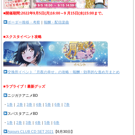
■開催期間:2022年9月5日(月)16:00～9 月15日(水)15:00まで。
ボーダー推移・考察
｜
報酬・配信楽曲
■スクスタイベント攻略
交換所イベント「月夜の幸せ」の攻略・報酬・効率的な進め方まとめ
■ラブライブ！最新グッズ
ニジガクアニメBD
・
1巻
｜
2巻
｜
3巻
｜
4巻
｜
5巻
｜
6巻
｜
7巻
スパスタアニメBD
・
1巻
｜
2巻
｜
3巻
｜
4巻
｜
5巻
｜
6巻
Aqours CLUB CD SET 2021
【6月30日】