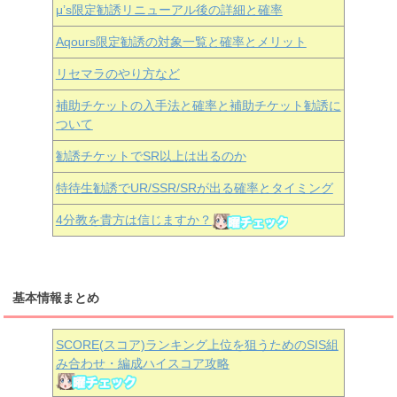
μ’s限定勧誘リニューアル後の詳細と確率
Aqours
限定勧誘の対象一覧と確率とメリット
リセマラのやり方など
補助チケットの入手法と確率と補助チケット勧誘に
ついて
勧誘チケットでSR以上は出るのか
特待生勧誘でUR/SSR/SRが出る確率とタイミング
4分教を貴方は信じますか？
基本情報まとめ
SCORE(スコア)ランキング上位を狙うためのSIS組
み合わせ・編成ハイスコア攻略