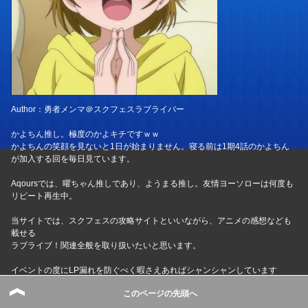
Author：勇者メンマ＠スクフェスラブライバー
かよちん推し。極度のかよキチですｗｗ
かよちんの笑顔を見ないと1日が始まりません。寝る前は1期4話のかよちん
が加入する回を毎日見ています。
Aqoursでは、曜ちゃん推しであり、ようまる推し。友情ヨーソローは何度も
リピート再生中。
当サイトでは、スクフェスの攻略サイトといいながら、アニメの感想なども
載せる
ラブライブ！関連全般を取り扱いたいと思います。
イベントの度にLP漏れを防ぐべく暇さえあればシャンシャンしています
基本的にSR2枚取りを使命として奮闘中
このページの先頭へ
⇒お問い合わせはこちら