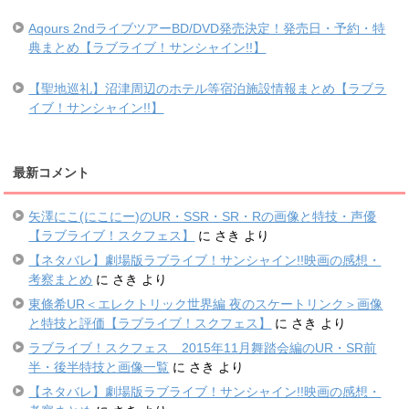
Aqours 2ndライブツアーBD/DVD発売決定！発売日・予約・特
典まとめ【ラブライブ！サンシャイン!!】
【聖地巡礼】沼津周辺のホテル等宿泊施設情報まとめ【ラブラ
イブ！サンシャイン!!】
最新コメント
矢澤にこ(にこにー)のUR・SSR・SR・Rの画像と特技・声優
【ラブライブ！スクフェス】
に
さき
より
【ネタバレ】劇場版ラブライブ！サンシャイン!!映画の感想・
考察まとめ
に
さき
より
東條希UR＜エレクトリック世界編 夜のスケートリンク＞画像
と特技と評価【ラブライブ！スクフェス】
に
さき
より
ラブライブ！スクフェス 2015年11月舞踏会編のUR・SR前
半・後半特技と画像一覧
に
さき
より
【ネタバレ】劇場版ラブライブ！サンシャイン!!映画の感想・