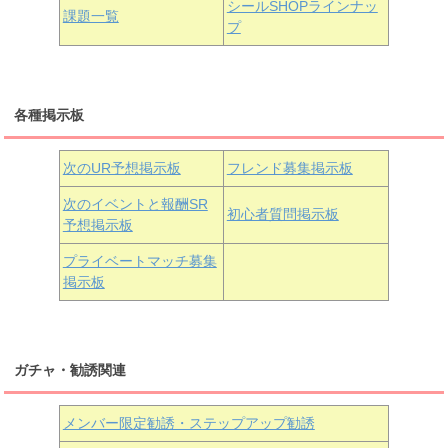
シールSHOPラインナッ
課題一覧
プ
三船栞子
各種掲示板
小原鞠莉
黒澤ダイヤ
松浦果南
虹ヶ咲学園3年生
次のUR予想掲示板
フレンド募集掲示板
次のイベントと報酬SR
初心者質問掲示板
予想掲示板
近江彼方
朝香果林
エマ・ヴェルデ
プライベートマッチ募集
掲示板
ガチャ・勧誘関連
メンバー限定勧誘・ステップアップ勧誘