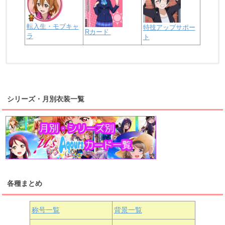
転入生・モブキャ
特技アップサポー
Rカード
ラ
ト
浦の星女学院2年生
虹ヶ咲学園2年生
シリーズ・月別衣装一覧
高海千歌
渡辺曜
桜内梨子
上原歩夢
宮下愛
優木せつ菜
浦の星女学院1年生
虹ヶ咲学園1年生
各種まとめ
国木田花丸
津島善子
黒澤ルビィ
桜坂しずく
中須かすみ
称号一覧
背景一覧
天王寺璃奈
浦の星女学院3年生