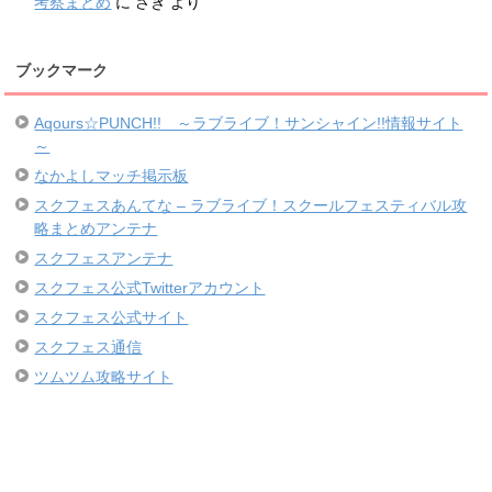
考察まとめ
に
さき
より
ブックマーク
Aqours☆PUNCH!! ～ラブライブ！サンシャイン!!情報サイト
～
なかよしマッチ掲示板
スクフェスあんてな – ラブライブ！スクールフェスティバル攻
略まとめアンテナ
スクフェスアンテナ
スクフェス公式Twitterアカウント
スクフェス公式サイト
スクフェス通信
ツムツム攻略サイト