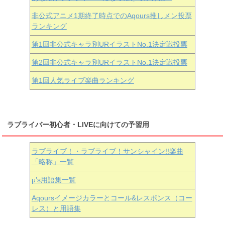
非公式アニメ1期終了時点でのAqours推しメン投票
ランキング
第1回非公式キャラ別URイラストNo.1決定戦投票
第2回非公式キャラ別URイラストNo.1決定戦投票
第1回人気ライブ楽曲ランキング
ラブライバー初心者・LIVEに向けての予習用
ラブライブ！・ラブライブ！サンシャイン!!楽曲
「略称」一覧
μ’s用語集一覧
Aqoursイメージカラーとコール&レスポンス（コー
レス）と用語集