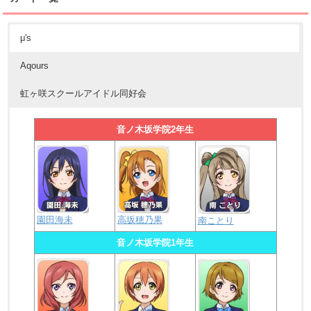
μ's
Aqours
虹ヶ咲スクールアイドル同好会
音ノ木坂学院2年生
園田海未
高坂穂乃果
南ことり
音ノ木坂学院1年生