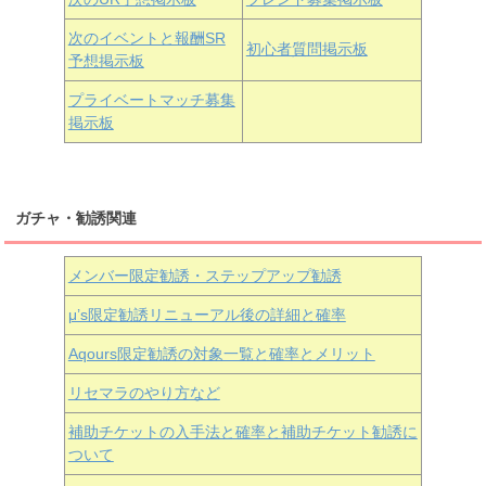
次のイベントと報酬SR
初心者質問掲示板
予想掲示板
近江彼方
朝香果林
エマ・ヴェルデ
プライベートマッチ募集
掲示板
ガチャ・勧誘関連
メンバー限定勧誘・ステップアップ勧誘
μ’s限定勧誘リニューアル後の詳細と確率
Aqours
限定勧誘の対象一覧と確率とメリット
リセマラのやり方など
補助チケットの入手法と確率と補助チケット勧誘に
ついて