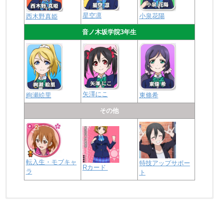
星空凛
小泉花陽
西木野真姫
音ノ木坂学院3年生
矢澤にこ
絢瀬絵里
東條希
その他
転入生・モブキャ
特技アップサポー
Rカード
ラ
ト
浦の星女学院2年生
虹ヶ咲学園2年生