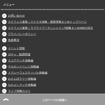
メニュー
お問い合わせ
スクフェス速報｜スクスタ攻略・最新情報まとめトップページ
スクフェス速報｜ラブライブ！サンシャイン!!攻略まとめwikiの目次
プライバシーポリシー
免責事項
イベント情報
ガチャ・勧誘関連
スコアマッチ攻略編
マカロンイベント攻略編
メドレーフェスティバル攻略編
おさんぽラリー攻略編
なかよしマッチ攻略編
ライブ攻略のコツ
ラブライブ！劇場版情報
このページの先頭へ
ラブライブ！第２期