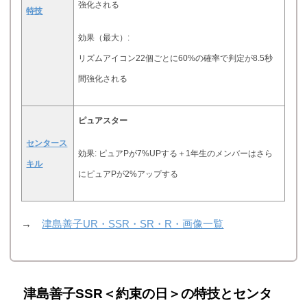
強化される
特技
効果（最大）:
リズムアイコン22個ごとに60%の確率で判定が8.5秒
間強化される
ピュアスター
センタース
効果: ピュアPが7%UPする＋1年生のメンバーはさら
キル
にピュアPが2%アップする
→
津島善子UR・SSR・SR・R・画像一覧
津島善子SSR＜約束の日＞の特技とセンタ