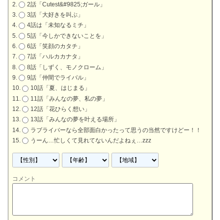
2話「Cutest&#9825;ガール」
3話「大好きを叫ぶ」
4話は「未知なるミチ」
5話「今しかできないことを」
6話「笑顔のカタチ」
7話「ハルカカナタ」
8話「しずく、モノクローム」
9話「仲間でライバル」
10話「夏、はじまる」
11話「みんなの夢、私の夢」
12話「花ひらく想い」
13話「みんなの夢を叶える場所」
ラブライバーなら全部面白かったって思うの当然ですけどー！！
うーん…忙しくて見れてないんだよねぇ…zzz
コメント