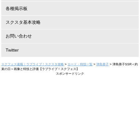
各種掲示板
スクスタ基本攻略
お問い合わせ
Twitter
スクフェス速報｜ラブライブ！スクスタ攻略
>
カード・特技一覧
>
津島善子
>
津島善子SSR＜約
束の日＞画像と特技と評価【ラブライブ！スクフェス】
スポンサードリンク