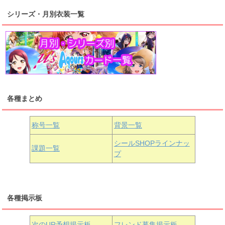
シリーズ・月別衣装一覧
高海千歌
渡辺曜
桜内梨子
上原歩夢
宮下愛
優木せつ菜
浦の星女学院1年生
虹ヶ咲学園1年生
各種まとめ
国木田花丸
津島善子
黒澤ルビィ
桜坂しずく
中須かすみ
称号一覧
背景一覧
天王寺璃奈
浦の星女学院3年生
シールSHOPラインナッ
課題一覧
プ
三船栞子
各種掲示板
小原鞠莉
黒澤ダイヤ
松浦果南
虹ヶ咲学園3年生
次のUR予想掲示板
フレンド募集掲示板