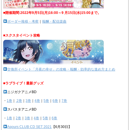
■開催期間:2022年9月5日(月)16:00～9 月15日(水)15:00まで。
ボーダー推移・考察
｜
報酬・配信楽曲
■スクスタイベント攻略
交換所イベント「月夜の幸せ」の攻略・報酬・効率的な進め方まとめ
■ラブライブ！最新グッズ
ニジガクアニメBD
・
1巻
｜
2巻
｜
3巻
｜
4巻
｜
5巻
｜
6巻
｜
7巻
スパスタアニメBD
・
1巻
｜
2巻
｜
3巻
｜
4巻
｜
5巻
｜
6巻
Aqours CLUB CD SET 2021
【6月30日】