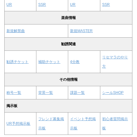
UR
SSR
UR
SSR
楽曲情報
新規解禁曲
新規MASTER
勧誘関連
リセマラのやり
勧誘チケット
補助チケット
4分教
方
その他情報
称号一覧
背景一覧
課題一覧
シールSHOP
掲示板
フレンド募集掲
イベント予想掲
初心者質問掲示
UR予想掲示板
示板
示板
板