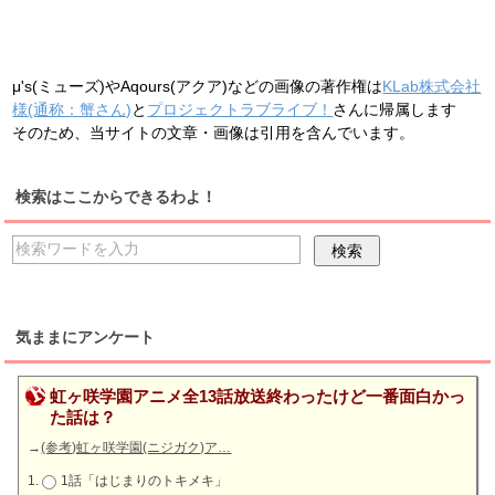
μ's(ミューズ)やAqours(アクア)などの画像の著作権は
KLab株式会社
様(通称：蟹さん)
と
プロジェクトラブライブ！
さんに帰属します
そのため、当サイトの文章・画像は引用を含んでいます。
検索はここからできるわよ！
気ままにアンケート
虹ヶ咲学園アニメ全13話放送終わったけど一番面白かっ
た話は？
→
(参考)虹ヶ咲学園(ニジガク)ア…
1話「はじまりのトキメキ」