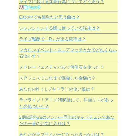
ライブにおける迷惑行為についてどう思う？
EXの中でも簡単だと思う曲は？
シャンシャンする際に使っている端末は？
ライブ報酬で「R」が出る確率は？
マカロンイベント・スコアマッチとかでどれくらい
石溶かす？
メドレーフェスティバルで何個石を使った？
スクフェスにこれまで課金した金額は？
あなたのN（モブキャラ）の使い道は？
ラブライブ！アニメ2期8話にて、作画ミスがあっ
たの気づいた？
2期6話のμ’sのメンバー同士のキャラチェンであな
たの一番のお気に入りは？
あなたがラブライバーになったきっかけは？