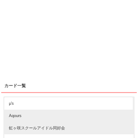
カード一覧
μ's
Aqours
虹ヶ咲スクールアイドル同好会