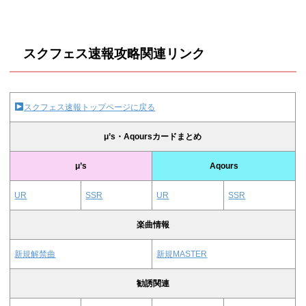
スクフェス速報攻略関連リンク
スクフェス速報トップページに戻る
μ’s・Aqoursカードまとめ
μ’s
Aqours
UR
SSR
UR
SSR
楽曲情報
新規解禁曲
新規MASTER
勧誘関連