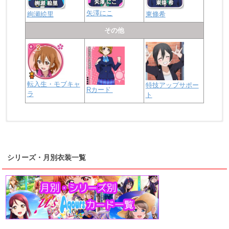
矢澤にこ
絢瀬絵里
東條希
その他
転入生・モブキャ
特技アップサポー
Rカード
ラ
ト
浦の星女学院2年生
虹ヶ咲学園2年生
シリーズ・月別衣装一覧
高海千歌
渡辺曜
桜内梨子
上原歩夢
宮下愛
優木せつ菜
浦の星女学院1年生
虹ヶ咲学園1年生