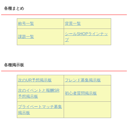
各種まとめ
国木田花丸
津島善子
黒澤ルビィ
桜坂しずく
中須かすみ
称号一覧
背景一覧
天王寺璃奈
浦の星女学院3年生
シールSHOPラインナッ
課題一覧
プ
三船栞子
各種掲示板
小原鞠莉
黒澤ダイヤ
松浦果南
虹ヶ咲学園3年生
次のUR予想掲示板
フレンド募集掲示板
次のイベントと報酬SR
初心者質問掲示板
予想掲示板
近江彼方
朝香果林
エマ・ヴェルデ
プライベートマッチ募集
掲示板