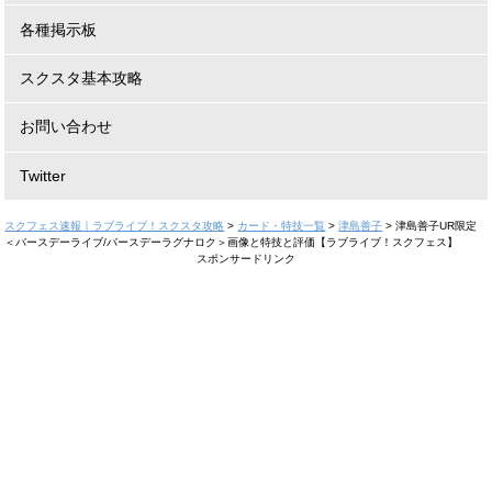
各種掲示板
スクスタ基本攻略
お問い合わせ
Twitter
スクフェス速報｜ラブライブ！スクスタ攻略
>
カード・特技一覧
>
津島善子
>
津島善子UR限定
＜バースデーライブ/バースデーラグナロク＞画像と特技と評価【ラブライブ！スクフェス】
スポンサードリンク