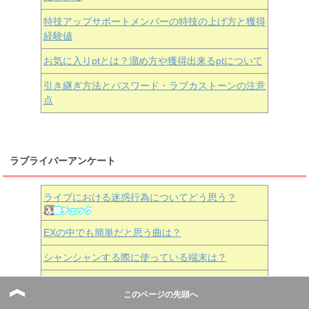
特技アップサポートメンバーの特技の上げ方と獲得
経験値
お気に入りptとは？溜め方や獲得出来るptについて
引き継ぎ方法とパスワード・ラブカストーンの注意
点
ラブライバーアンケート
ライブにおける迷惑行為についてどう思う？
EXの中でも簡単だと思う曲は？
シャンシャンする際に使っている端末は？
ライブ報酬で「R」が出る確率は？
このページの先頭へ
マカロンイベント・スコアマッチとかでどれくらい