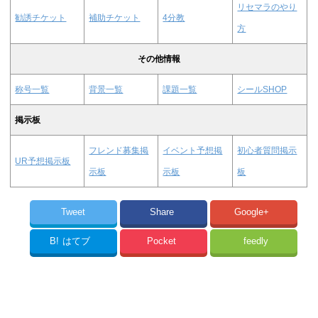
リセマラのやり
勧誘チケット
補助チケット
4分教
方
その他情報
称号一覧
背景一覧
課題一覧
シールSHOP
掲示板
フレンド募集掲
イベント予想掲
初心者質問掲示
UR予想掲示板
示板
示板
板
Tweet
Share
Google+
B!
はてブ
Pocket
feedly