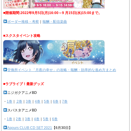
■開催期間:2022年9月5日(月)16:00～9 月15日(水)15:00まで。
ボーダー推移・考察
｜
報酬・配信楽曲
■スクスタイベント攻略
交換所イベント「月夜の幸せ」の攻略・報酬・効率的な進め方まとめ
■ラブライブ！最新グッズ
ニジガクアニメBD
・
1巻
｜
2巻
｜
3巻
｜
4巻
｜
5巻
｜
6巻
｜
7巻
スパスタアニメBD
・
1巻
｜
2巻
｜
3巻
｜
4巻
｜
5巻
｜
6巻
Aqours CLUB CD SET 2021
【6月30日】