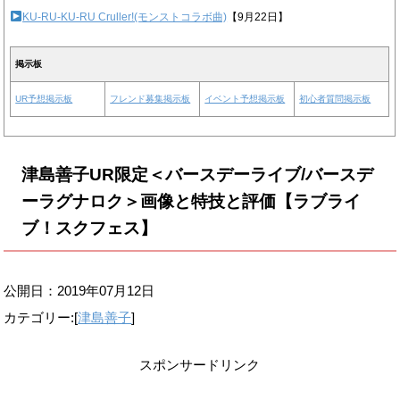
KU-RU-KU-RU Cruller!(モンストコラボ曲)
【9月22日】
掲示板
UR予想掲示板
フレンド募集掲示板
イベント予想掲示板
初心者質問掲示板
津島善子UR限定＜バースデーライブ/バースデ
ーラグナロク＞画像と特技と評価【ラブライ
ブ！スクフェス】
公開日：
2019年07月12日
カテゴリー:[
津島善子
]
スポンサードリンク