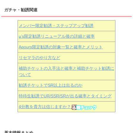
ガチャ・勧誘関連
メンバー限定勧誘・ステップアップ勧誘
μ’s限定勧誘リニューアル後の詳細と確率
Aqours
限定勧誘の対象一覧と確率とメリット
リセマラのやり方など
補助チケットの入手法と確率と補助チケット勧誘に
ついて
勧誘チケットでSR以上は出るのか
特待生勧誘でUR/SSR/SRが出る確率とタイミング
4分教を貴方は信じますか？
基本情報まとめ