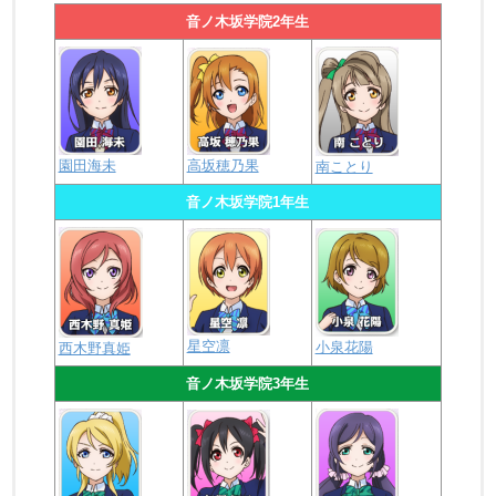
音ノ木坂学院2年生
園田海未
高坂穂乃果
南ことり
音ノ木坂学院1年生
星空凛
小泉花陽
西木野真姫
音ノ木坂学院3年生