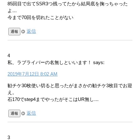
85回目で出てSSR3つ残ってたから結局底を掬っちゃった
よ…
今まで70回を切れたことがない
返信
通報
4
私、ラブライバーの名無しといいます！
says:
2019年7月12日 8:02 AM
勧チケ30枚使い切ると思ったがまさかの勧チケ3枚目でお迎
え。
石170でstep4までやったがそこはUR無し…
返信
通報
3