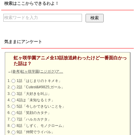
検索はここからできるわよ！
気ままにアンケート
虹ヶ咲学園アニメ全13話放送終わったけど一番面白かっ
た話は？
→
(参考)虹ヶ咲学園(ニジガク)ア…
1話「はじまりのトキメキ」
2話「Cutest&#9825;ガール」
3話「大好きを叫ぶ」
4話は「未知なるミチ」
5話「今しかできないことを」
6話「笑顔のカタチ」
7話「ハルカカナタ」
8話「しずく、モノクローム」
9話「仲間でライバル」