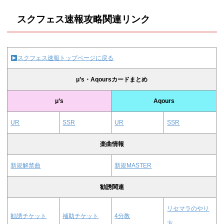
スクフェス速報攻略関連リンク
スクフェス速報トップページに戻る
μ’s・Aqoursカードまとめ
μ’s
Aqours
UR
SSR
UR
SSR
楽曲情報
新規解禁曲
新規MASTER
勧誘関連
リセマラのやり
勧誘チケット
補助チケット
4分教
方