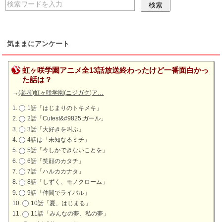
気ままにアンケート
虹ヶ咲学園アニメ全13話放送終わったけど一番面白かっ
た話は？
→
(参考)虹ヶ咲学園(ニジガク)ア…
1話「はじまりのトキメキ」
2話「Cutest&#9825;ガール」
3話「大好きを叫ぶ」
4話は「未知なるミチ」
5話「今しかできないことを」
6話「笑顔のカタチ」
7話「ハルカカナタ」
8話「しずく、モノクローム」
9話「仲間でライバル」
10話「夏、はじまる」
11話「みんなの夢、私の夢」