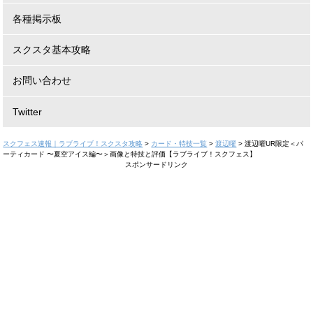
各種掲示板
スクスタ基本攻略
お問い合わせ
Twitter
スクフェス速報｜ラブライブ！スクスタ攻略
>
カード・特技一覧
>
渡辺曜
>
渡辺曜UR限定＜パ
ーティカード 〜夏空アイス編〜＞画像と特技と評価【ラブライブ！スクフェス】
スポンサードリンク