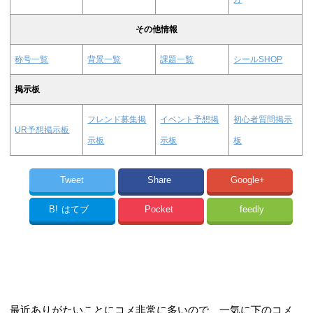
その他情報
称号一覧
背景一覧
課題一覧
シールSHOP
掲示板
フレンド募集掲
イベント予想掲
初心者質問掲示
UR予想掲示板
示板
示板
板
Tweet
Share
Google+
B!
はてブ
Pocket
feedly
最近ありがたいことにコメ非常に多いので、一気に下のコメ