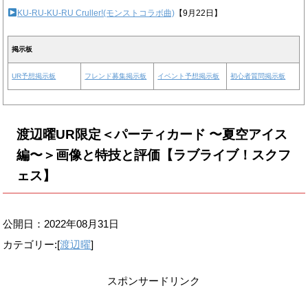
KU-RU-KU-RU Cruller!(モンストコラボ曲)
【9月22日】
掲示板
UR予想掲示板
フレンド募集掲示板
イベント予想掲示板
初心者質問掲示板
渡辺曜UR限定＜パーティカード 〜夏空アイス
編〜＞画像と特技と評価【ラブライブ！スクフ
ェス】
公開日：
2022年08月31日
カテゴリー:[
渡辺曜
]
スポンサードリンク