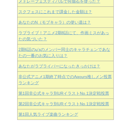
メドレーフェスティバルで何個石を使った？
スクフェスにこれまで課金した金額は？
あなたのN（モブキャラ）の使い道は？
ラブライブ！アニメ2期8話にて、作画ミスがあっ
たの気づいた？
2期6話のμ’sのメンバー同士のキャラチェンであな
たの一番のお気に入りは？
あなたがラブライバーになったきっかけは？
非公式アニメ1期終了時点でのAqours推しメン投票
ランキング
第1回非公式キャラ別URイラストNo.1決定戦投票
第2回非公式キャラ別URイラストNo.1決定戦投票
第1回人気ライブ楽曲ランキング