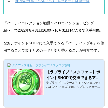
→
渡辺曜のUR・SSR・SR・Rのカード画像一覧
「パーティコレクション勧誘〜ハロウィンショッピング
編〜」で2022年8月31日16:00〜10月31日14:59まで入手可能。
なお、ポイントSHOPにて入手できる「パーティメダル」を使
用することで梨子とのカードと切り替えることが可能です。
スクフェス速報｜ラブライブ！スクスタ攻略
【ラブライブ！スクフェス】ポ
イントSHOPで交換できるアイ
ラブライブ！スクールアイドルフェスティ
テムまとめ【リズミックカーニ
バル(スクフェス)では、リズミックカーニ
バル】
バルが週末に常設化されました。これに伴
い、新たにリズミックカーニバルをシャン
シャンすると、ポイントがもらえ、ポイン
トSHOPにて豪華アイテムと交換できま
す。ここでは、リズミックカーニバルにて