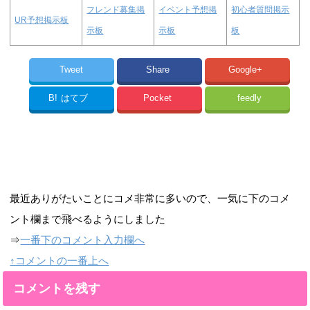
フレンド募集掲
イベント予想掲
初心者質問掲示
UR予想掲示板
示板
示板
板
Tweet
Share
Google+
B!
はてブ
Pocket
feedly
最近ありがたいことにコメ非常に多いので、一気に下のコメ
ント欄まで飛べるようにしました
⇒
一番下のコメント入力欄へ
↑コメントの一番上へ
コメントを残す