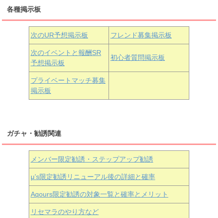
各種掲示板
小原鞠莉
黒澤ダイヤ
松浦果南
虹ヶ咲学園3年生
次のUR予想掲示板
フレンド募集掲示板
次のイベントと報酬SR
初心者質問掲示板
予想掲示板
近江彼方
朝香果林
エマ・ヴェルデ
プライベートマッチ募集
掲示板
ガチャ・勧誘関連
メンバー限定勧誘・ステップアップ勧誘
μ’s限定勧誘リニューアル後の詳細と確率
Aqours
限定勧誘の対象一覧と確率とメリット
リセマラのやり方など