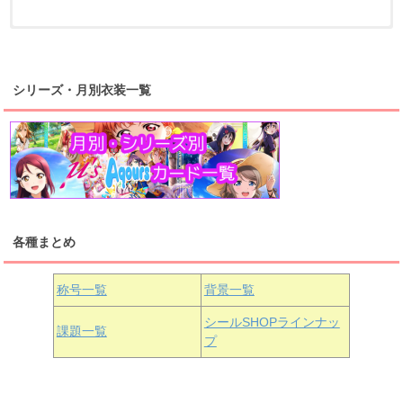
浦の星女学院2年生
虹ヶ咲学園2年生
シリーズ・月別衣装一覧
高海千歌
渡辺曜
桜内梨子
上原歩夢
宮下愛
優木せつ菜
浦の星女学院1年生
虹ヶ咲学園1年生
各種まとめ
国木田花丸
津島善子
黒澤ルビィ
桜坂しずく
中須かすみ
称号一覧
背景一覧
天王寺璃奈
浦の星女学院3年生
シールSHOPラインナッ
課題一覧
プ
三船栞子