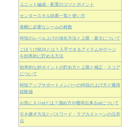
ユニット編成・配置のコツとポイント
センタースキル効果一覧と使い方
覚醒に必要なシールの枚数
特技のレベル上げの強化方法と上限・最大について
ごほうびBOXとは？入手できるアイテムやゲージ
を効率的に貯める方法
効率的な絆ポイントの貯め方と上限と補正・スコア
について
特技アップサポートメンバーの特技の上げ方と獲得
経験値
お気に入りptとは？溜め方や獲得出来るptについて
引き継ぎ方法とパスワード・ラブカストーンの注意
点