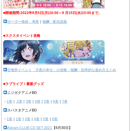
■開催期間:2022年9月5日(月)16:00～9 月15日(水)15:00まで。
ボーダー推移・考察
｜
報酬・配信楽曲
■スクスタイベント攻略
交換所イベント「月夜の幸せ」の攻略・報酬・効率的な進め方まとめ
■ラブライブ！最新グッズ
ニジガクアニメBD
・
1巻
｜
2巻
｜
3巻
｜
4巻
｜
5巻
｜
6巻
｜
7巻
スパスタアニメBD
・
1巻
｜
2巻
｜
3巻
｜
4巻
｜
5巻
｜
6巻
Aqours CLUB CD SET 2021
【6月30日】