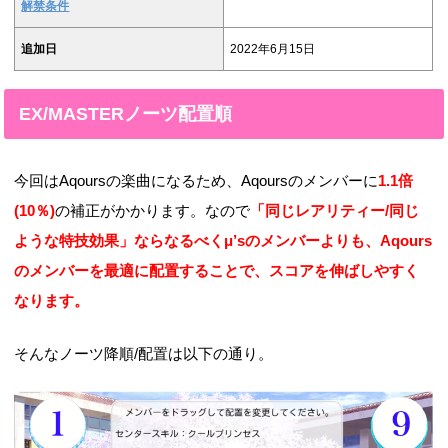
解禁条件
追加日
2022年6月15日
EX/MASTERノーツ配置順
今回はAqoursの楽曲になるため、Aqoursのメンバーに
1.1倍
(10％)
の補正がかかります。なので
「同じレアリティー/同じ
ような特技効果」ならなるべくμ’sのメンバーよりも、Aqours
のメンバーを最適に配置することで、スコアを伸ばしやすく
なります。
そんなノーツ降順/配置は以下の通り。