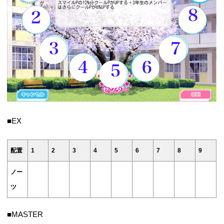
■EX
配置
1
2
3
4
5
6
7
8
9
ノー
ツ
■MASTER