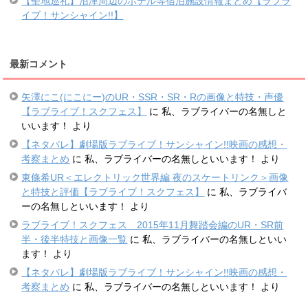
【聖地巡礼】沼津周辺のホテル等宿泊施設情報まとめ【ラブラ
イブ！サンシャイン!!】
最新コメント
矢澤にこ(にこにー)のUR・SSR・SR・Rの画像と特技・声優
【ラブライブ！スクフェス】
に
私、ラブライバーの名無しと
いいます！
より
【ネタバレ】劇場版ラブライブ！サンシャイン!!映画の感想・
考察まとめ
に
私、ラブライバーの名無しといいます！
より
東條希UR＜エレクトリック世界編 夜のスケートリンク＞画像
と特技と評価【ラブライブ！スクフェス】
に
私、ラブライバ
ーの名無しといいます！
より
ラブライブ！スクフェス 2015年11月舞踏会編のUR・SR前
半・後半特技と画像一覧
に
私、ラブライバーの名無しといい
ます！
より
【ネタバレ】劇場版ラブライブ！サンシャイン!!映画の感想・
考察まとめ
に
私、ラブライバーの名無しといいます！
より