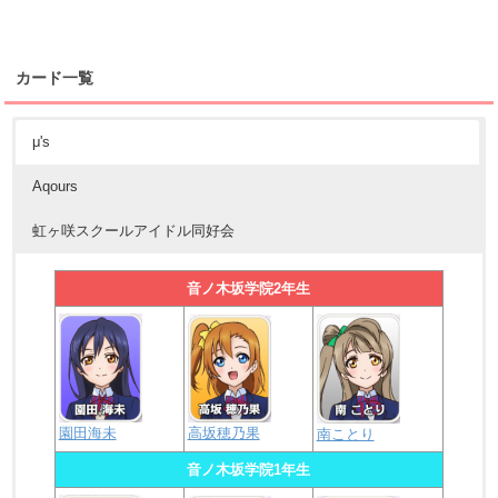
カード一覧
μ's
Aqours
虹ヶ咲スクールアイドル同好会
音ノ木坂学院2年生
園田海未
高坂穂乃果
南ことり
音ノ木坂学院1年生