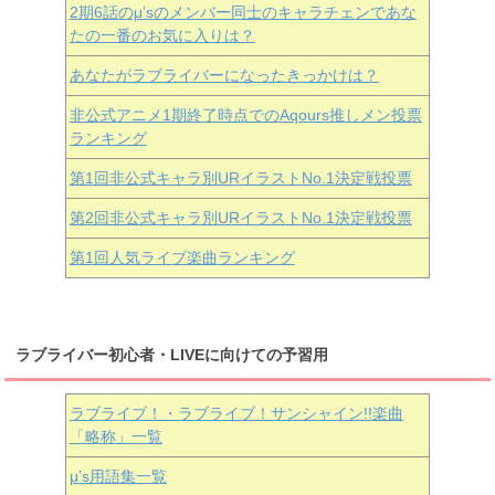
2期6話のμ’sのメンバー同士のキャラチェンであな
たの一番のお気に入りは？
あなたがラブライバーになったきっかけは？
非公式アニメ1期終了時点でのAqours推しメン投票
ランキング
第1回非公式キャラ別URイラストNo.1決定戦投票
第2回非公式キャラ別URイラストNo.1決定戦投票
第1回人気ライブ楽曲ランキング
ラブライバー初心者・LIVEに向けての予習用
ラブライブ！・ラブライブ！サンシャイン!!楽曲
「略称」一覧
μ’s用語集一覧