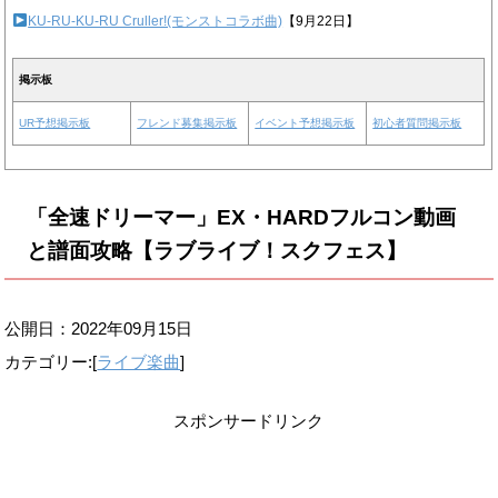
KU-RU-KU-RU Cruller!(モンストコラボ曲)
【9月22日】
掲示板
UR予想掲示板
フレンド募集掲示板
イベント予想掲示板
初心者質問掲示板
「全速ドリーマー」EX・HARDフルコン動画
と譜面攻略【ラブライブ！スクフェス】
公開日：
2022年09月15日
カテゴリー:[
ライブ楽曲
]
スポンサードリンク