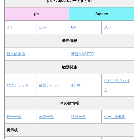
μ’s・Aqoursカードまとめ
μ’s
Aqours
UR
SSR
UR
SSR
楽曲情報
新規解禁曲
新規MASTER
勧誘関連
リセマラのやり
勧誘チケット
補助チケット
4分教
方
その他情報
称号一覧
背景一覧
課題一覧
シールSHOP
掲示板