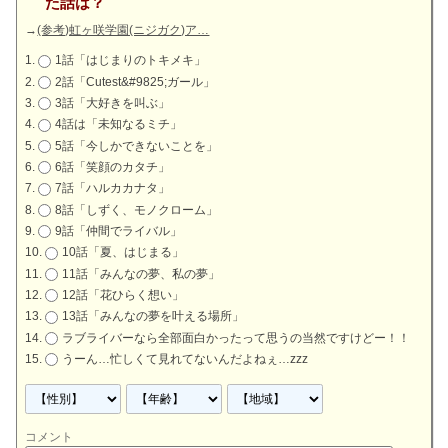
た話は？
→
(参考)虹ヶ咲学園(ニジガク)ア…
1話「はじまりのトキメキ」
2話「Cutest&#9825;ガール」
3話「大好きを叫ぶ」
4話は「未知なるミチ」
5話「今しかできないことを」
6話「笑顔のカタチ」
7話「ハルカカナタ」
8話「しずく、モノクローム」
9話「仲間でライバル」
10話「夏、はじまる」
11話「みんなの夢、私の夢」
12話「花ひらく想い」
13話「みんなの夢を叶える場所」
ラブライバーなら全部面白かったって思うの当然ですけどー！！
うーん…忙しくて見れてないんだよねぇ…zzz
コメント