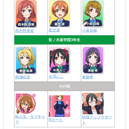
星空凛
小泉花陽
西木野真姫
音ノ木坂学院3年生
矢澤にこ
絢瀬絵里
東條希
その他
転入生・モブキャ
特技アップサポー
Rカード
ラ
ト