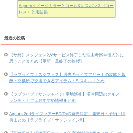
Aqoursイメージカラーとコール&レスポンス（コー
レス）と用語集
最近の投稿
【サ終】スクフェス2がサービス終了した理由考察や個人的に
思うことまとめ【更新一旦終了の挨拶】
【ラブライブ！スクフェス】過去のライブアリーナの攻略と報
酬・交換所で交換できるアイテム・SIスキルまとめ
【ラブライブ！サンシャイン!!聖地巡礼】沼津周辺のグルメ・
ランチ・カフェおすすめ情報まとめ
Aqours 2ndライブツアーBD/DVD発売決定！発売日・予約・特
典まとめ【ラブライブ！サンシャイン!!】