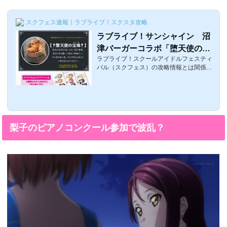
スクフェス速報｜ラブライブ！スクスタ攻略
ラブライブ！サンシャイン 沼
津バーガーコラボ「堕天使の宝
ラブライブ！スクールアイドルフェスティ
珠」とシャイ煮専用丼セット
バル（スクフェス）の攻略情報とは関係な
い話題。ラブライブ！サンシャインアニメ
第10話にも登場した、堕天使の泪をイメー
ジしたオリジナルメニューが販売と、同じ
く10話に登場した小原鞠莉特製鍋「シャイ
煮」専用の皿が浦の星女学院購買部で販売
されます。さらに、「ラブライブ！スクー
梨子のピアノコンクール参加で波乱？
ルアイドルコレクション」月刊ブシロード
presentsブシロードワールドグランプリ20
16への参加決定したという情報をお伝えし
ます公式サイト：https://www.lovelive-anim
e.jp/uranohoshi/news.php?offset=5沼津...