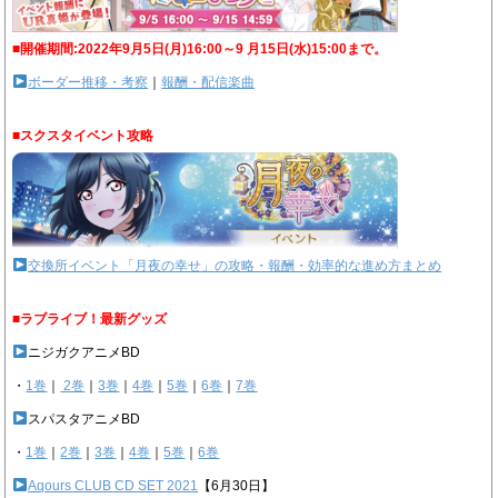
■開催期間:2022年9月5日(月)16:00～9 月15日(水)15:00まで。
ボーダー推移・考察
｜
報酬・配信楽曲
■スクスタイベント攻略
交換所イベント「月夜の幸せ」の攻略・報酬・効率的な進め方まとめ
■ラブライブ！最新グッズ
ニジガクアニメBD
・
1巻
｜
2巻
｜
3巻
｜
4巻
｜
5巻
｜
6巻
｜
7巻
スパスタアニメBD
・
1巻
｜
2巻
｜
3巻
｜
4巻
｜
5巻
｜
6巻
Aqours CLUB CD SET 2021
【6月30日】