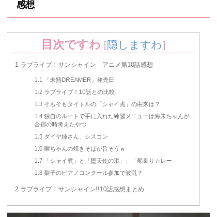
感想
目次ですわ
[
隠しますわ
]
1
ラブライブ！サンシャイン アニメ第10話感想
1.1
「未熟DREAMER」発売日
1.2
ラブライブ！10話との比較
1.3
そもそもタイトルの「シャイ煮」の由来は？
1.4
独自のルートで手に入れた練習メニューは海未ちゃんが
合宿の時考えたやつ
1.5
ダイヤ姉さん、シスコン
1.6
曜ちゃんの焼きそばが旨そうｗ
1.7
「シャイ煮」と「堕天使の泪」、「船乗りカレー」
1.8
梨子のピアノコンクール参加で波乱？
2
ラブライブ！サンシャイン!!10話感想まとめ