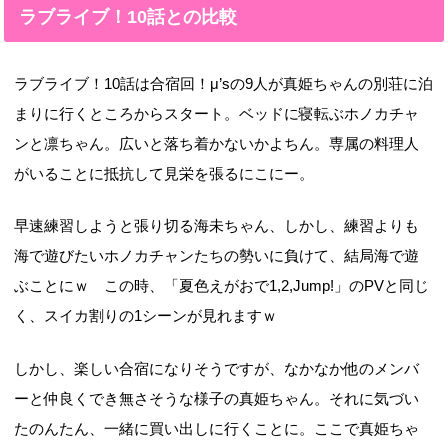
ラブライブ！10話との比較
ラブライブ！10話は合宿回！μ’sの9人が真姫ちゃんの別荘に泊
まりに行くところからスタート。ベッドに寝転ぶホノカチャ
ンと凛ちゃん。広いと落ち着かないかよちん。専属の料理人
がいることに抵抗して見栄を張るにこにー。
早速練習しようと張り切る海未ちゃん、しかし、練習よりも
海で遊びたいホノカチャンたちの勢いに負けて、結局海で遊
ぶことにｗ この時、「夏色えがおで1,2,Jump!」のPVと同じ
く、スイカ割りの1シーンが見れますｗ
しかし、楽しい合宿になりそうですが、なかなか他のメンバ
ーと仲良くでき無さそうな様子の真姫ちゃん。それに気づい
たのんたん、一緒に買い出しに行くことに。ここで真姫ちゃ