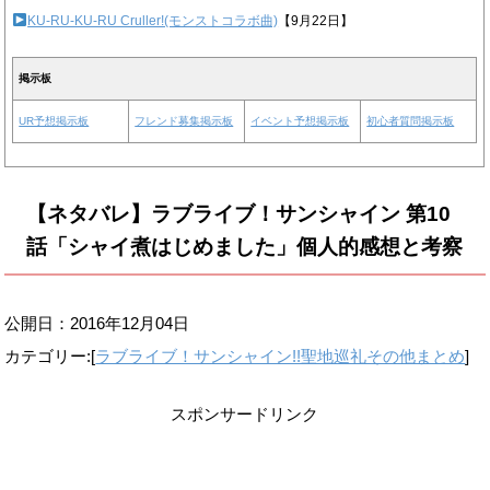
KU-RU-KU-RU Cruller!(モンストコラボ曲)
【9月22日】
掲示板
UR予想掲示板
フレンド募集掲示板
イベント予想掲示板
初心者質問掲示板
【ネタバレ】ラブライブ！サンシャイン 第10
話「シャイ煮はじめました」個人的感想と考察
公開日：
2016年12月04日
カテゴリー:[
ラブライブ！サンシャイン!!聖地巡礼その他まとめ
]
スポンサードリンク