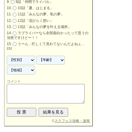
9話「仲間でライバル」
10話「夏、はじまる」
11話「みんなの夢、私の夢」
12話「花ひらく想い」
13話「みんなの夢を叶える場所」
ラブライバーなら全部面白かったって思うの
当然ですけどー！！
うーん…忙しくて見れてないんだよねぇ…
zzz
コメント
©
スクフェス攻略・速報