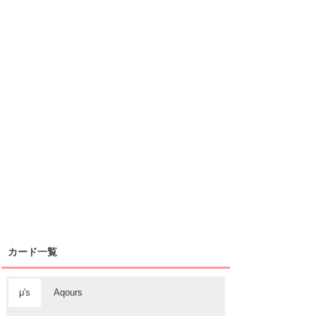
カード一覧
μ's
Aqours