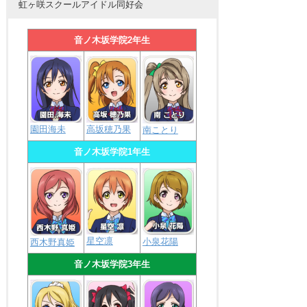
虹ヶ咲スクールアイドル同好会
音ノ木坂学院2年生
園田海未
高坂穂乃果
南ことり
音ノ木坂学院1年生
星空凛
小泉花陽
西木野真姫
音ノ木坂学院3年生