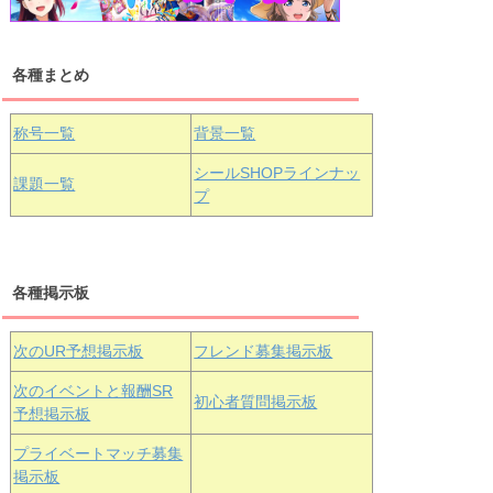
各種まとめ
国木田花丸
津島善子
黒澤ルビィ
桜坂しずく
中須かすみ
称号一覧
背景一覧
天王寺璃奈
浦の星女学院3年生
シールSHOPラインナッ
課題一覧
プ
三船栞子
各種掲示板
小原鞠莉
黒澤ダイヤ
松浦果南
虹ヶ咲学園3年生
次のUR予想掲示板
フレンド募集掲示板
次のイベントと報酬SR
初心者質問掲示板
予想掲示板
エマ・ヴェ
近江彼方
朝香果林
プライベートマッチ募集
ルデ
掲示板