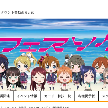
トダウン予告動画まとめ
誘関連
イベント情報
カード・特技一覧
各種掲示板
ス
ブ！スクフェス 劇場版コラボ・カウントダウン予告動画まとめ