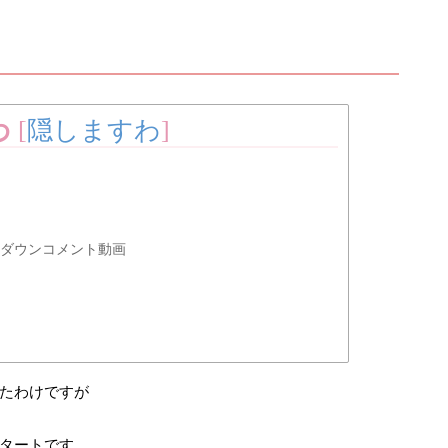
わ
[
隠しますわ
]
カウントダウンコメント動画
たわけですが
タートです