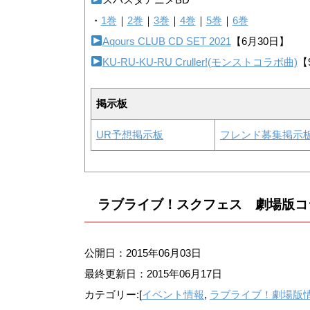
・
1巻
｜
2巻
｜
3巻
｜
4巻
｜
5巻
｜
6巻
Aqours CLUB CD SET 2021
【6月30日】
KU-RU-KU-RU Cruller!(モンストコラボ曲)
【
掲示板
UR予想掲示板
フレンド募集掲示
ラブライブ！スクフェス 劇場版コ
公開日：2015年06月03日
最終更新日：
2015年06月17日
カテゴリー:[
イベント情報
,
ラブライブ！劇場版