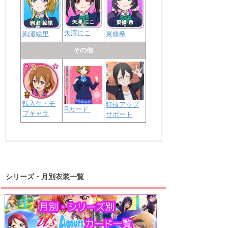
矢澤にこ
絢瀬絵里
東條希
その他
転入生・モ
特技アップ
Rカード
ブキャラ
サポート
浦の星女学院2年生
虹ヶ咲学園2年生
シリーズ・月別衣装一覧
高海千歌
渡辺曜
桜内梨子
上原歩夢
宮下愛
優木せつ菜
浦の星女学院1年生
虹ヶ咲学園1年生