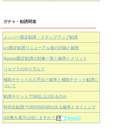
ガチャ・勧誘関連
メンバー限定勧誘・ステップアップ勧誘
μ’s限定勧誘リニューアル後の詳細と確率
Aqours
限定勧誘の対象一覧と確率とメリット
リセマラのやり方など
補助チケットの入手法と確率と補助チケット勧誘に
ついて
勧誘チケットでSR以上は出るのか
特待生勧誘でUR/SSR/SRが出る確率とタイミング
4分教を貴方は信じますか？