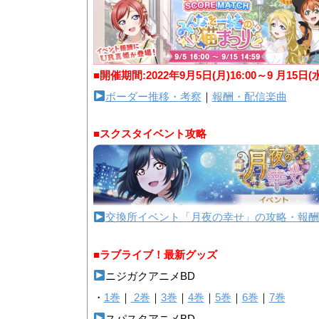
■開催期間:2022年9月5日(月)16:00～9 月15日(
ボーダー推移・考察
｜
報酬・配信楽曲
■スクスタイベント攻略
交換所イベント「月夜の幸せ」の攻略・報酬
■ラブライブ！最新グッズ
ニジガクアニメBD
・
1巻
｜
2巻
｜
3巻
｜
4巻
｜
5巻
｜
6巻
｜
7巻
スパスタアニメBD