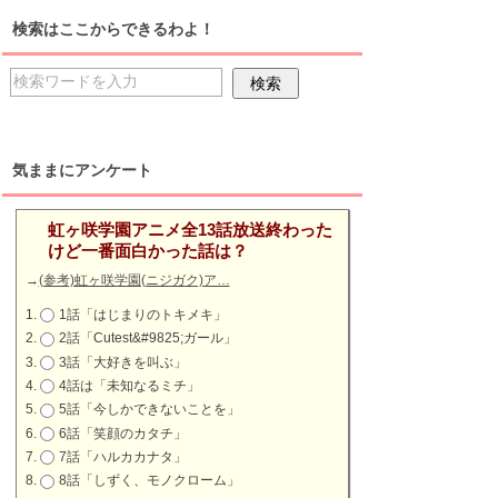
検索はここからできるわよ！
気ままにアンケート
虹ヶ咲学園アニメ全13話放送終わった
けど一番面白かった話は？
→
(参考)虹ヶ咲学園(ニジガク)ア…
1話「はじまりのトキメキ」
2話「Cutest&#9825;ガール」
3話「大好きを叫ぶ」
4話は「未知なるミチ」
5話「今しかできないことを」
6話「笑顔のカタチ」
7話「ハルカカナタ」
8話「しずく、モノクローム」