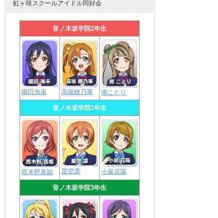
虹ヶ咲スクールアイドル同好会
音ノ木坂学院2年生
園田海未
高坂穂乃果
南ことり
音ノ木坂学院1年生
星空凛
小泉花陽
西木野真姫
音ノ木坂学院3年生