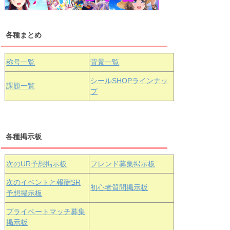
各種まとめ
国木田花丸
津島善子
黒澤ルビィ
桜坂しずく
中須かすみ
称号一覧
背景一覧
天王寺璃奈
浦の星女学院3年生
シールSHOPラインナッ
課題一覧
プ
三船栞子
各種掲示板
小原鞠莉
黒澤ダイヤ
松浦果南
虹ヶ咲学園3年生
次のUR予想掲示板
フレンド募集掲示板
次のイベントと報酬SR
初心者質問掲示板
予想掲示板
エマ・ヴェ
近江彼方
朝香果林
プライベートマッチ募集
ルデ
掲示板