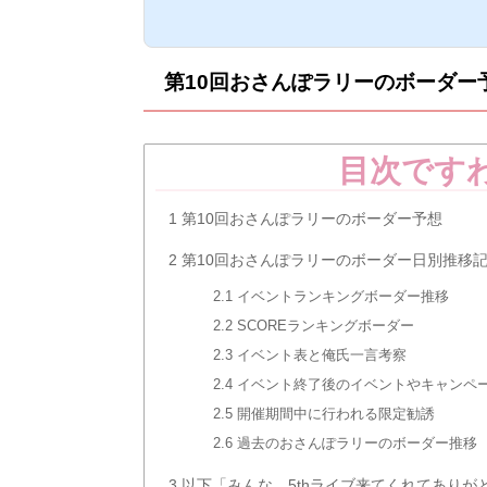
が、条件を満たすとシナ
す！そんな第10回おさ
についてまとめました。
さんぽラリーの概要■開催期間:
第10回おさんぽラリーのボーダー
月30日(日)14:59まで
す。このイベント...
目次です
1
第10回おさんぽラリーのボーダー予想
2
第10回おさんぽラリーのボーダー日別推移
2.1
イベントランキングボーダー推移
2.2
SCOREランキングボーダー
2.3
イベント表と俺氏一言考察
2.4
イベント終了後のイベントやキャンペ
2.5
開催期間中に行われる限定勧誘
2.6
過去のおさんぽラリーのボーダー推移
3
以下「みんな、5thライブ来てくれてありが