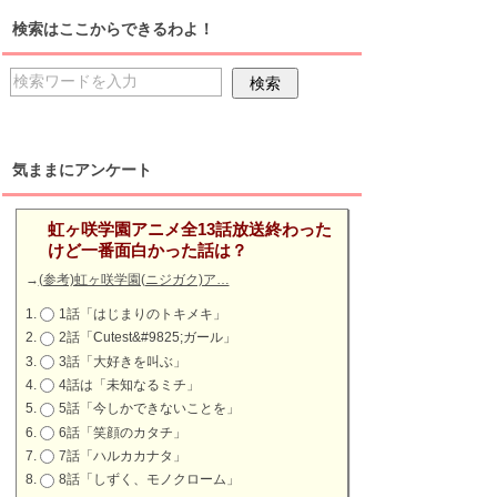
検索はここからできるわよ！
気ままにアンケート
虹ヶ咲学園アニメ全13話放送終わった
けど一番面白かった話は？
→
(参考)虹ヶ咲学園(ニジガク)ア…
1話「はじまりのトキメキ」
2話「Cutest&#9825;ガール」
3話「大好きを叫ぶ」
4話は「未知なるミチ」
5話「今しかできないことを」
6話「笑顔のカタチ」
7話「ハルカカナタ」
8話「しずく、モノクローム」