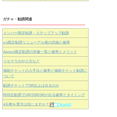
ガチャ・勧誘関連
メンバー限定勧誘・ステップアップ勧誘
μ’s限定勧誘リニューアル後の詳細と確率
Aqours
限定勧誘の対象一覧と確率とメリット
リセマラのやり方など
補助チケットの入手法と確率と補助チケット勧誘に
ついて
勧誘チケットでSR以上は出るのか
特待生勧誘でUR/SSR/SRが出る確率とタイミング
4分教を貴方は信じますか？