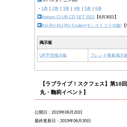
・
1巻
｜
2巻
｜
3巻
｜
4巻
｜
5巻
｜
6巻
Aqours CLUB CD SET 2021
【6月30日】
KU-RU-KU-RU Cruller!(モンストコラボ曲)
【
掲示板
UR予想掲示板
フレンド募集掲示
【ラブライブ！スクフェス】第10
丸・鞠莉イベント】
公開日：2019年06月20日
最終更新日：
2019年06月30日