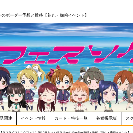
ーのボーダー予想と推移【花丸・鞠莉イベント】
誘関連
イベント情報
カード・特技一覧
各種掲示板
ス
【ラブライブ！スクフェス】第10回おさんぽラリーのボーダー予想と推移【花丸・鞠莉イベント】