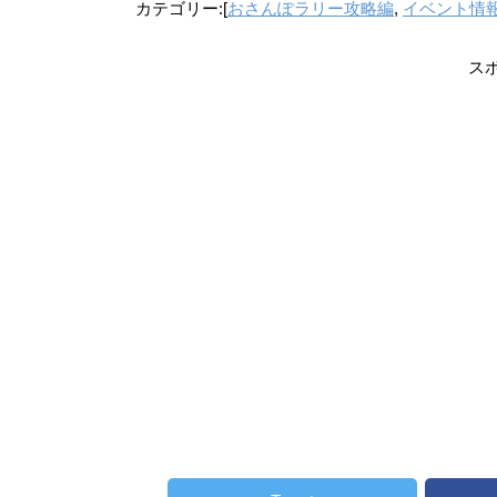
カテゴリー:[
おさんぽラリー攻略編
,
イベント情
ス