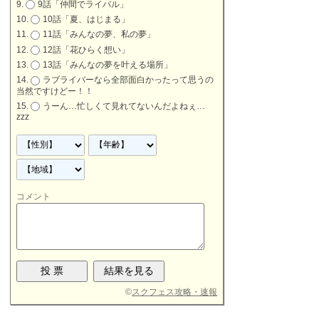
9話「仲間でライバル」
10話「夏、はじまる」
11話「みんなの夢、私の夢」
12話「花ひらく想い」
13話「みんなの夢を叶える場所」
ラブライバーなら全部面白かったって思うの
当然ですけどー！！
うーん…忙しくて見れてないんだよねぇ…
zzz
コメント
©
スクフェス攻略・速報