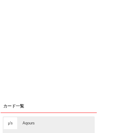
カード一覧
μ's
Aqours