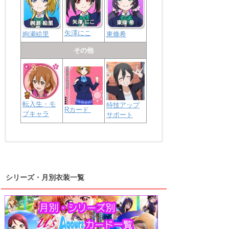
矢澤にこ
絢瀬絵里
東條希
その他
転入生・モ
特技アップ
Rカード
ブキャラ
サポート
浦の星女学院2年生
虹ヶ咲学園2年生
シリーズ・月別衣装一覧
高海千歌
渡辺曜
桜内梨子
上原歩夢
宮下愛
優木せつ菜
浦の星女学院1年生
虹ヶ咲学園1年生