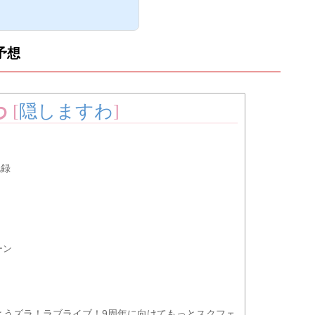
リオが解禁されるというイベントで
んぽラリーの基本的攻略情報や、報酬
なお、ボーダーはこちら。第10回お
2019年6月20日(木)16:00～6
予想
。第10回おさんぽラリーについてで
わ
[
隠しますわ
]
記録
ーン
とうズラ！ラブライブ！9周年に向けてもっとスクフェ