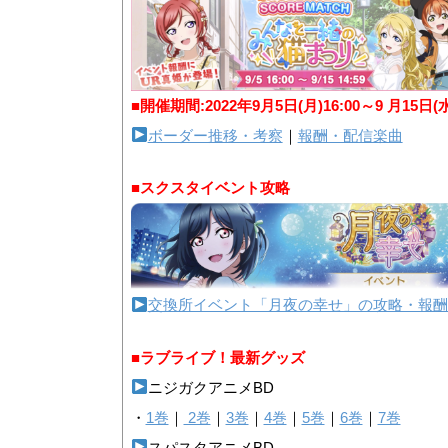
■開催期間:2022年9月5日(月)16:00～9 月15日(
ボーダー推移・考察
｜
報酬・配信楽曲
■スクスタイベント攻略
交換所イベント「月夜の幸せ」の攻略・報酬
■ラブライブ！最新グッズ
ニジガクアニメBD
・
1巻
｜
2巻
｜
3巻
｜
4巻
｜
5巻
｜
6巻
｜
7巻
スパスタアニメBD