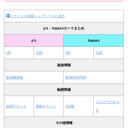
スクフェス速報トップページに戻る
μ’s・Aqoursカードまとめ
μ’s
Aqours
UR
SSR
UR
SSR
楽曲情報
新規解禁曲
新規MASTER
勧誘関連
リセマラのやり
勧誘チケット
補助チケット
4分教
方
その他情報