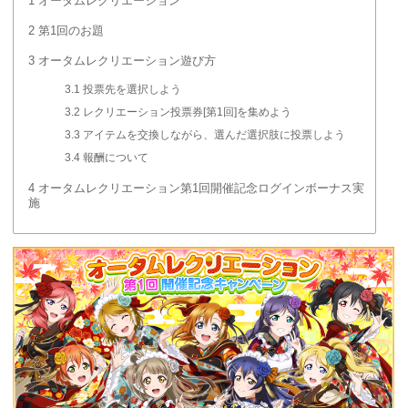
1
オータムレクリエーション
2
第1回のお題
3
オータムレクリエーション遊び方
3.1
投票先を選択しよう
3.2
レクリエーション投票券[第1回]を集めよう
3.3
アイテムを交換しながら、選んだ選択肢に投票しよう
3.4
報酬について
4
オータムレクリエーション第1回開催記念ログインボーナス実
施