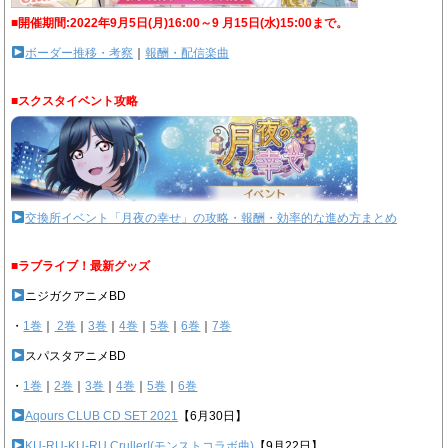
■開催期間:2022年9月5日(月)16:00～9 月15日(水)15:00まで。
ボーダー推移・考察
｜
報酬・配信楽曲
■スクスタイベント攻略
交換所イベント「月夜の幸せ」の攻略・報酬・効率的な進め方まとめ
■ラブライブ！最新グッズ
ニジガクアニメBD
・
1巻
｜
2巻
｜
3巻
｜
4巻
｜
5巻
｜
6巻
｜
7巻
スパスタアニメBD
・
1巻
｜
2巻
｜
3巻
｜
4巻
｜
5巻
｜
6巻
Aqours CLUB CD SET 2021
【6月30日】
KU-RU-KU-RU Cruller!(モンストコラボ曲)
【9月22日】