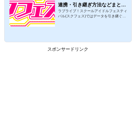
連携・引き継ぎ方法などまとめ
ラブライブ！スクールアイドルフェスティ
【ラブライブ！スクフェス】
バル(スクフェス)ではデータを引き継ぐこ
とができるのですが、公式のお知らせがあ
り9/4(月)のアップデート以降、現在の「引
き継ぎパスワード」「GameCenterアカウ
ント/Googleアカウント」でのプレイデー
タ引き継ぎに加え、「スクフェスID」での
引き継ぎが可能になるようです。ここで
スポンサードリンク
は、スクフェスIDについてまとめました。
スクフェスIDとは「スクフェスID」とはプ
レイデータの引き継ぎの際に使用するアカ
ウントのことで、「引き継ぎパスワード」
「GameCenterアカウント/Googleアカウン
ト」に次...