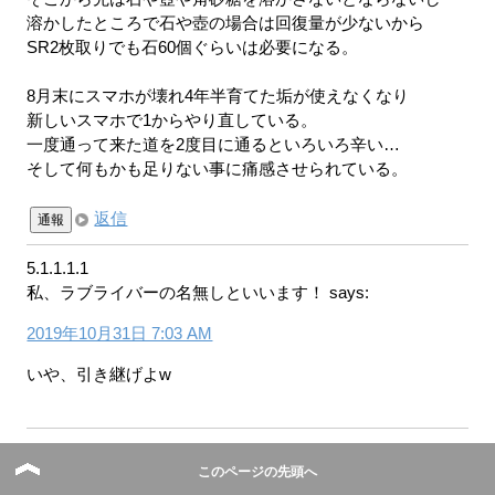
溶かしたところで石や壺の場合は回復量が少ないから
SR2枚取りでも石60個ぐらいは必要になる。
8月末にスマホが壊れ4年半育てた垢が使えなくなり
新しいスマホで1からやり直している。
一度通って来た道を2度目に通るといろいろ辛い…
そして何もかも足りない事に痛感させられている。
返信
通報
5.1.1.1.1
私、ラブライバーの名無しといいます！
says:
2019年10月31日 7:03 AM
いや、引き継げよw
このページの先頭へ
4