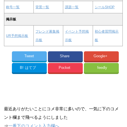
称号一覧
背景一覧
課題一覧
シールSHOP
掲示板
フレンド募集掲
イベント予想掲
初心者質問掲示
UR予想掲示板
示板
示板
板
Tweet
Share
Google+
B!
はてブ
Pocket
feedly
最近ありがたいことにコメ非常に多いので、一気に下のコメ
ント欄まで飛べるようにしました
⇒
一番下のコメント入力欄へ