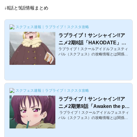
↓8話と9話情報まとめ
スクフェス速報｜ラブライブ！スクスタ攻略
ラブライブ！サンシャイン!!ア
ニメ2期8話「HAKODATE」感
ラブライブ！スクールアイドルフェスティ
想・聖地・考察まとめ
バル（スクフェス）の攻略情報とは関係な
い話題。2017年11月25日22:30〜待望のラ
ブライブ！サンシャイン!!アニメ2期8話が
放送されました！そこで、今回はネタバレ
にはなると思うのですが、ラブライブ！サ
ンシャイン!!アニメ2期第8話「HAKODAT
E」を見た個人的感想などをまとめまし
スクフェス速報｜ラブライブ！スクスタ攻略
た。ラブライブ！サンシャイン!!アニメ2期
情報まとめタイトル考察ページリンク 1話
ラブライブ！サンシャイン!!ア
「ネクストステップ」感想・考察ページ2
ニメ2期第9話「Awaken the po
話「雨の音」感想・考察ページ3話「虹」
感想・考察ページ 4話「ダイヤさんと呼ば
ラブライブ！スクールアイドルフェスティ
wer」感想・考察・聖地まとめ
ないで」感...
バル（スクフェス）の攻略情報とは関係な
い話題。2017年12月2日22:30〜待望のラ
ブライブ！サンシャイン!!アニメ2期9話が
放送されました！そこで、今回はネタバレ