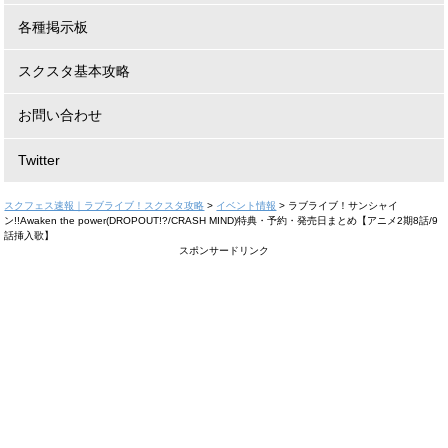
各種掲示板
スクスタ基本攻略
お問い合わせ
Twitter
スクフェス速報｜ラブライブ！スクスタ攻略
>
イベント情報
>
ラブライブ！サンシャイ
ン!!Awaken the power(DROPOUT!?/CRASH MIND)特典・予約・発売日まとめ【アニメ2期8話/9
話挿入歌】
スポンサードリンク