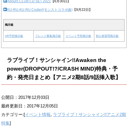
Aqours CLUB CD SET 2021
【6月30日】
KU-RU-KU-RU Cruller!(モンストコラボ曲)
【9月22日】
掲示板
UR予想掲示板
フレンド募集掲示板
イベント予想掲示板
初心者質問掲示板
ラブライブ！サンシャイン!!Awaken the
power(DROPOUT!?/CRASH MIND)特典・予
約・発売日まとめ【アニメ2期8話/9話挿入歌】
公開日：2017年12月03日
最終更新日：
2017年12月05日
カテゴリー:[
イベント情報
,
ラブライブ！サンシャイン!!アニメ2期
特集
]