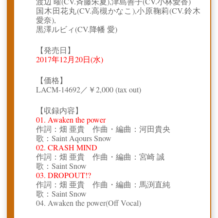
渡辺 曜(CV.斉藤朱夏),津島善子(CV.小林愛香)
国木田花丸(CV.高槻かなこ),小原鞠莉(CV.鈴木
愛奈),
黒澤ルビィ(CV.降幡 愛)
【発売日】
2017年12月20日(水)
【価格】
LACM-14692／￥2,000 (tax out)
【収録内容】
01. Awaken the power
作詞：畑 亜貴 作曲・編曲：河田貴央
歌：Saint Aqours Snow
02. CRASH MIND
作詞：畑 亜貴 作曲・編曲：宮崎 誠
歌：Saint Snow
03. DROPOUT!?
作詞：畑 亜貴 作曲・編曲：馬渕直純
歌：Saint Snow
04. Awaken the power(Off Vocal)