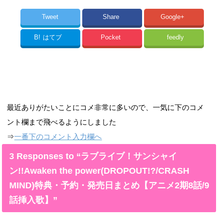
Tweet
Share
Google+
B!
はてブ
Pocket
feedly
最近ありがたいことにコメ非常に多いので、一気に下のコメ
ント欄まで飛べるようにしました
⇒
一番下のコメント入力欄へ
3 Responses to “ラブライブ！サンシャイ
ン!!Awaken the power(DROPOUT!?/CRASH
MIND)特典・予約・発売日まとめ【アニメ2期8話/9
話挿入歌】”