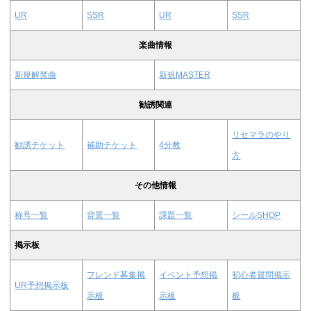
UR
SSR
UR
SSR
楽曲情報
新規解禁曲
新規MASTER
勧誘関連
リセマラのやり
勧誘チケット
補助チケット
4分教
方
その他情報
称号一覧
背景一覧
課題一覧
シールSHOP
掲示板
フレンド募集掲
イベント予想掲
初心者質問掲示
UR予想掲示板
示板
示板
板