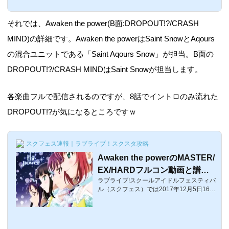
にはなると思うのですが、ラブライブ！サ
ンシャイン!!アニメ2期第9話「Awaken the
power」を見た個人的感想などをまとめま
それでは、Awaken the power(B面:DROPOUT!?/CRASH
した。ラブライブ！サンシャイン!!アニメ2
期情報まとめタイトル考察ページリンク 1
MIND)の詳細です。Awaken the powerはSaint SnowとAqours
話「ネクストステップ」感想・考察ページ
の混合ユニットである「Saint Aqours Snow」が担当。B面の
2話「雨の音」感想・考察ページ 3話「虹」
感想・考察ページ 4話「ダイヤさんと呼...
DROPOUT!?/CRASH MINDは
Saint Snowが担当します。
各楽曲フルで配信されるのですが、8話でイントロのみ流れた
DROPOUT!?が気になるところですｗ
スクフェス速報｜ラブライブ！スクスタ攻略
Awaken the powerのMASTER/
EX/HARDフルコン動画と譜面
ラブライブ!スクールアイドルフェスティバ
攻略【ラブライブ！スクフェ
ル（スクフェス）では2017年12月5日16:0
ス】
0〜アニメ2期9話挿入歌でSaint Aqours Sn
owの楽曲「Awaken the power」が先行配
信配信されています。ここでは、アニメ2
期9話挿入歌「Awaken the power」のHAR