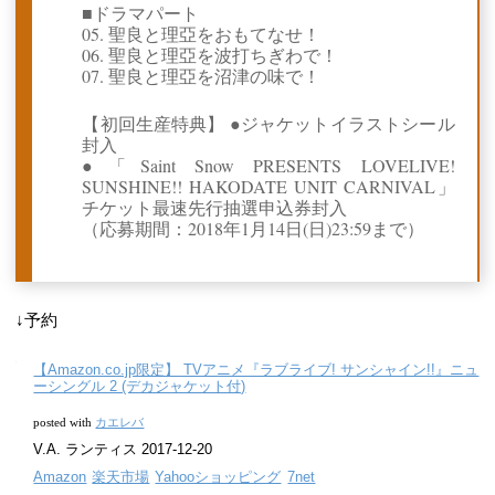
■ドラマパート
05. 聖良と理亞をおもてなせ！
06. 聖良と理亞を波打ちぎわで！
07. 聖良と理亞を沼津の味で！
【初回生産特典】 ●ジャケットイラストシール
封入
●「Saint Snow PRESENTS LOVELIVE!
SUNSHINE!! HAKODATE UNIT CARNIVAL」
チケット最速先行抽選申込券封入
（応募期間：2018年1月14日(日)23:59まで）
↓予約
【Amazon.co.jp限定】 TVアニメ『ラブライブ! サンシャイン!!』ニュ
ーシングル 2 (デカジャケット付)
posted with
カエレバ
V.A. ランティス 2017-12-20
Amazon
楽天市場
Yahooショッピング
7net