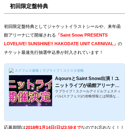
初回限定盤特典
初回限定盤特典としてジャケットイラストシールや、来年函
館アリーナにて開催される
「Saint Snow PRESENTS
LOVELIVE! SUNSHINE!! HAKODATE UNIT CARNIVAL」
の
チケット最速先行抽選申込券が封入されています！
スクフェス速報｜ラブライブ！スクスタ攻略
AqoursとSaint Snow出演！ユ
ニットライブが函館アリーナで
ラブライブ！スクールアイドルフェスティ
開催！ライブビューイング等・
バル(スクフェス)の攻略情報とは関係ない
会場【ラブライブ！サンシャイ
話題。ラブライブ！サンシャイン!!アニメ2
ン!!】
期9話が放送されたのですが、放送後に告
知があったのですが、函館アリーナにて来
年2018年4月27日・28日にユニットライブ
がかいさいされるようです！ここでは、ユ
ニットライブについての日程・チケット先
応募期間は
2018年1月14日(日)23:59まで
なのでお忘れなく！！