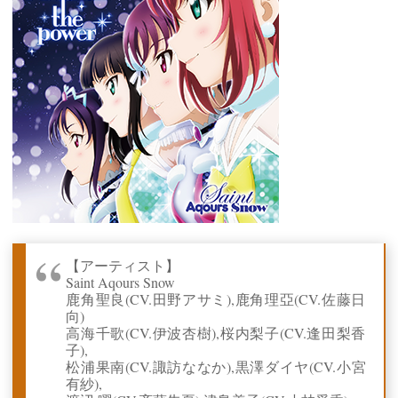
【アーティスト】
Saint Aqours Snow
鹿角聖良(CV.田野アサミ),鹿角理亞(CV.佐藤日
向)
高海千歌(CV.伊波杏樹),桜内梨子(CV.逢田梨香
子),
松浦果南(CV.諏訪ななか),黒澤ダイヤ(CV.小宮
有紗),