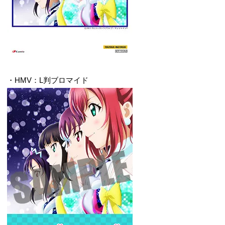
・HMV：L判ブロマイド