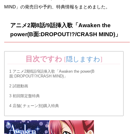
MIND」の発売日や予約、特典情報をまとめました。
アニメ2期8話/9話挿入歌「Awaken the
power(B面:DROPOUT!?/CRASH MIND)」
目次ですわ
[
隠しますわ
]
1
アニメ2期8話/9話挿入歌「Awaken the power(B
面:DROPOUT!?/CRASH MIND)」
2
試聴動画
3
初回限定盤特典
4
店舗( チェーン別)購入特典