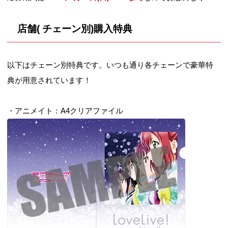
行・出演者等の情報をまとています。2018
年4月にユニットライブ決定！ライブ名SAI
NT SNOW PRESENTS LOVELIVE！SUNS
店舗( チェーン別)購入特典
HIN!! HAKODATE UNIT CARNIVAL会場函
館アリーナ開催日程2018年4月27日・28日
それではユニッ...
以下はチェーン別特典です。いつも通り各チェーンで豪華特
典が用意されています！
・アニメイト：A4クリアファイル