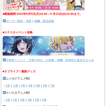
■開催期間:2022年9月5日(月)16:00～9 月15日(水)15:00まで。
ボーダー推移・考察
｜
報酬・配信楽曲
■スクスタイベント攻略
交換所イベント「月夜の幸せ」の攻略・報酬・効率的な進め方まとめ
■ラブライブ！最新グッズ
ニジガクアニメBD
・
1巻
｜
2巻
｜
3巻
｜
4巻
｜
5巻
｜
6巻
｜
7巻
スパスタアニメBD
・
1巻
｜
2巻
｜
3巻
｜
4巻
｜
5巻
｜
6巻