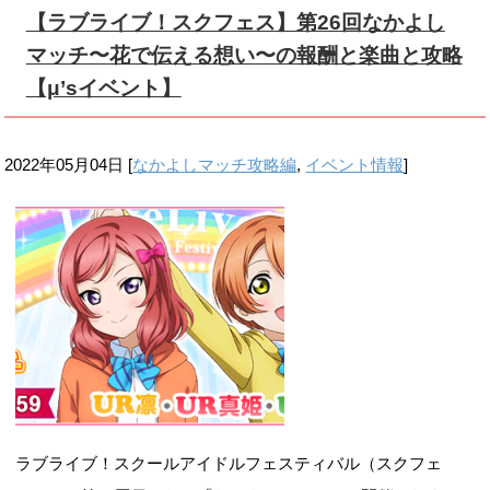
【ラブライブ！スクフェス】第26回なかよし
マッチ〜花で伝える想い〜の報酬と楽曲と攻略
【μ’sイベント】
2022年05月04日
[
なかよしマッチ攻略編
,
イベント情報
]
ラブライブ！スクールアイドルフェスティバル（スクフェ