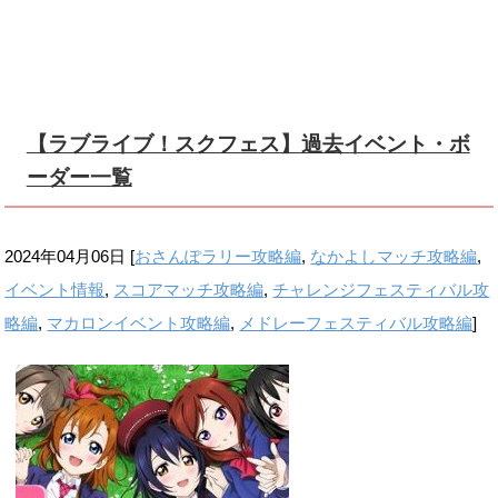
【ラブライブ！スクフェス】過去イベント・ボ
ーダー一覧
2024年04月06日
[
おさんぽラリー攻略編
,
なかよしマッチ攻略編
,
イベント情報
,
スコアマッチ攻略編
,
チャレンジフェスティバル攻
略編
,
マカロンイベント攻略編
,
メドレーフェスティバル攻略編
]