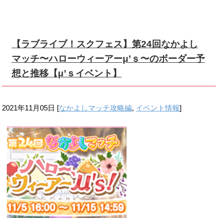
【ラブライブ！スクフェス】第24回なかよし
マッチ〜ハローウィーアーμ’ｓ〜のボーダー予
想と推移【μ’ｓイベント】
2021年11月05日
[
なかよしマッチ攻略編
,
イベント情報
]