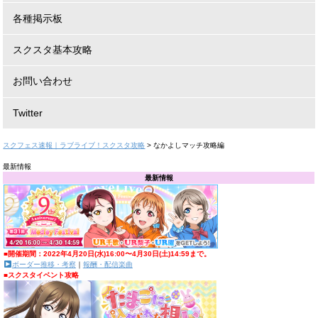
各種掲示板
スクスタ基本攻略
お問い合わせ
Twitter
スクフェス速報｜ラブライブ！スクスタ攻略
>
なかよしマッチ攻略編
最新情報
最新情報
■開催期間：2022年4月20日(水)16:00〜4月30日(土)14:59まで。
ボーダー推移・考察
｜
報酬・配信楽曲
■スクスタイベント攻略