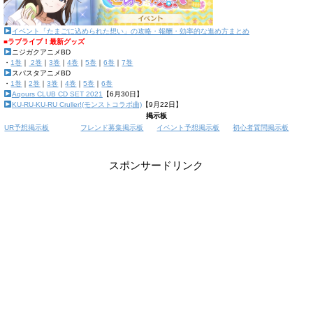
イベント「たまごに込められた想い」の攻略・報酬・効率的な進め方まとめ
■ラブライブ！最新グッズ
ニジガクアニメBD
・
1巻
｜
2巻
｜
3巻
｜
4巻
｜
5巻
｜
6巻
｜
7巻
スパスタアニメBD
・
1巻
｜
2巻
｜
3巻
｜
4巻
｜
5巻
｜
6巻
Aqours CLUB CD SET 2021
【6月30日】
KU-RU-KU-RU Cruller!(モンストコラボ曲)
【9月22日】
掲示板
UR予想掲示板
フレンド募集掲示板
イベント予想掲示板
初心者質問掲示板
スポンサードリンク