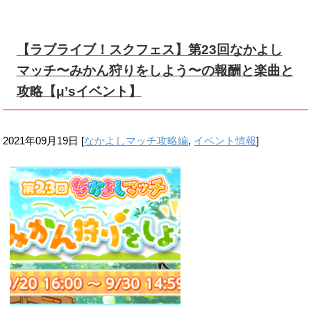
【ラブライブ！スクフェス】第23回なかよし
マッチ〜みかん狩りをしよう〜の報酬と楽曲と
攻略【μ’sイベント】
2021年09月19日
[
なかよしマッチ攻略編
,
イベント情報
]