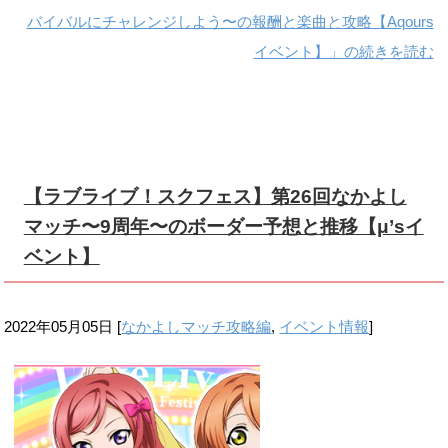
バイバルにチャレンジしよう〜の報酬と楽曲と攻略【Aqours
イベント】」の続きを読む
【ラブライブ！スクフェス】第26回なかよし
マッチ〜9周年〜のボーダー予想と推移【μ’sイ
ベント】
2022年05月05日
[
なかよしマッチ攻略編
,
イベント情報
]