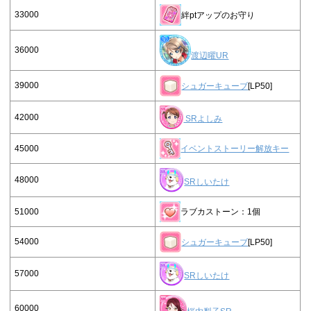
33000
絆ptアップのお守り
36000
渡辺曜UR
39000
シュガーキューブ
[LP50]
42000
SRよしみ
45000
イベントストーリー解放キー
48000
SRしいたけ
51000
ラブカストーン：1個
54000
シュガーキューブ
[LP50]
57000
SRしいたけ
60000