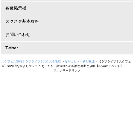
各種掲示板
スクスタ基本攻略
お問い合わせ
Twitter
スクフェス速報｜ラブライブ！スクスタ攻略
>
なかよしマッチ攻略編
>
【ラブライブ！スクフェ
ス】第20回なかよしマッチ 〜あったかい贈り物〜の報酬と楽曲と攻略【Aqoursイベント】
スポンサードリンク