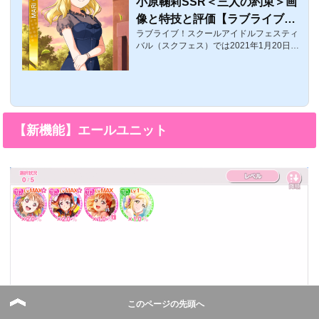
小原鞠莉SSR＜三人の約束＞画
像と特技と評価【ラブライブ！
ラブライブ！スクールアイドルフェスティ
スクフェス】
バル（スクフェス）では2021年1月20日1
6:00〜イベント「第20回なかよしマッチ」
が開催！ここでは、シークレットSSRとし
て入手可能な、小原鞠莉SSR＜三人の約束
＞の評価・特技・センター効果などを紹介
します。小原鞠莉SSR＜三人の約束＞覚醒
前後の画像覚醒前覚醒後 体力スマイルピュ
【新機能】エールユニット
アクールレベル14308038802090レベル70
4408048803090レベル905438051803390
特技三人の約束効果（初期）: リズムアイ
コン29個ごとに34%の確率で体力が4回復
する効果（最大）: リズムアイコン29個ご
とに62%の確率で...
このページの先頭へ