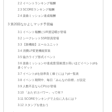
2.2
イベントランキング報酬
2.3
SCOREランキング報酬
2.4
楽曲ミッション達成報酬
3
第20回なかよしマッチ予習編
3.1
イベント報酬にUR渡辺曜が登場
3.2
シークレットSSR部員登場
3.3
【新機能】エールユニット
3.4
消費LP変更機能実装
3.5
協力ライブ形式イベント
3.6
楽曲ミッションや達成度/貢献度が高いほどイベントptを
多くゲット
3.7
イベントptを効率良く稼ぐには？pt一覧表
3.8
イベント期間中、毎日「みんなの目標」が設定
3.9
人数不足ならCPUが登場
3.10
「おたすけパワー」って何？
3.11
SCOREランキングで上位に入るには？
3.12
スタンプを使おう