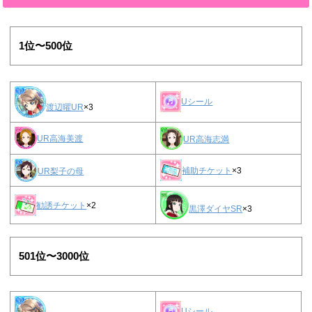
1位〜500位
Uシール
渡辺曜UR
×3
UR高海美渡
UR高海志満
補助チケット
×3
UR梨子の母
勧誘チケット
×2
黒澤ダイヤSR
×3
501位〜3000位
Uシール