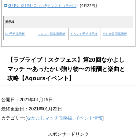
KU-RU-KU-RU Cruller!(モンストコラボ曲)
【9月22日】
掲示板
UR予想掲示板
フレンド募集掲示板
イベント予想掲示板
初心者質問掲示板
【ラブライブ！スクフェス】第20回なかよし
マッチ 〜あったかい贈り物〜の報酬と楽曲と
攻略【Aqoursイベント】
公開日：2021年01月19日
最終更新日：
2021年01月22日
カテゴリー:[
なかよしマッチ攻略編
,
イベント情報
]
スポンサードリンク