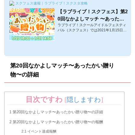
スクフェス速報｜ラブライブ！スクスタ攻略
【ラブライブ！スクフェス】第2
0回なかよしマッチ 〜あったか
ラブライブ！スクールアイドルフェスティ
い贈り物〜ボーダー予想と推移
バル（スクフェス）では2021年1月15日1
【Aqoursイベント】
6:00〜第20回なかよしマッチ 「あったかい
贈り物」が開催されます。20回目となるイ
ベントになるのですが、果たしてボーダー
はどのくらいになるのでしょうか？ここで
は、第20回なかよしマッチのボーダー推移
や予想、イベント開催中に行われるスケジ
第20回なかよしマッチ〜あったかい贈り
ュールをまとめています。なお、第20回な
かよしマッチの報酬や楽曲についてはこち
物〜の詳細
ら！なお、プライベートマッチ募集掲示板
はこちら。第20回なかよしマッチ〜あった
かい贈り物〜のボーダー予想■開催期間：2
021...
目次ですわ
[
隠しますわ
]
1
第20回なかよしマッチ〜あったかい贈り物〜の詳細
2
第20回なかよしマッチ〜あったかい贈り物〜の報酬
2.1
イベント達成報酬