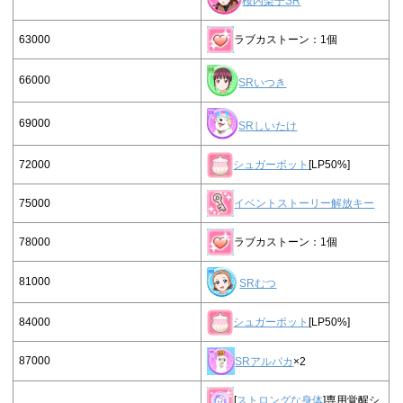
桜内梨子SR
63000
ラブカストーン：1個
66000
SRいつき
69000
SRしいたけ
72000
シュガーポット
[LP50%]
75000
イベントストーリー解放キー
78000
ラブカストーン：1個
81000
SRむつ
84000
シュガーポット
[LP50%]
87000
SRアルパカ
×2
[
ストロングな身体
]専用覚醒シ