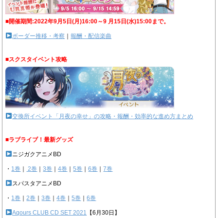
■開催期間:2022年9月5日(月)16:00～9 月15日(水)15:00まで。
ボーダー推移・考察
｜
報酬・配信楽曲
■スクスタイベント攻略
交換所イベント「月夜の幸せ」の攻略・報酬・効率的な進め方まとめ
■ラブライブ！最新グッズ
ニジガクアニメBD
・
1巻
｜
2巻
｜
3巻
｜
4巻
｜
5巻
｜
6巻
｜
7巻
スパスタアニメBD
・
1巻
｜
2巻
｜
3巻
｜
4巻
｜
5巻
｜
6巻
Aqours CLUB CD SET 2021
【6月30日】