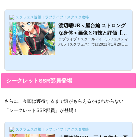
スクフェス速報｜ラブライブ！スクスタ攻略
渡辺曜UR＜屋台編 ストロング
な身体＞画像と特技と評価【ラ
ラブライブ！スクールアイドルフェスティ
ブライブ！スクフェス】
バル（スクフェス）では2021年1月20日1
6:00〜イベント「第20回なかよしマッチ」
が開催！ここでは、イベント報酬URとし
て入手可能な、渡辺曜UR＜屋台編＞の評
価・特技・センター効果などを紹介しま
す。渡辺曜UR＜屋台編＞の覚醒前後画像
覚醒前覚醒後 体力スマイルピュアクールレ
シークレットSSR部員登場
ベル15261030003830レベル8053800419
05020レベル1006410044905320特技スト
ロングな身体効果（初期）:リズムアイコン
28個ごとに37%の確率で判定が5秒強化さ
さらに、今回は獲得するまで誰がもらえるかはわからない
れる効果（最大）: リズムアイコン28個ご
とに79%の確率で判定...
「シークレットSSR部員」が登場！
スクフェス速報｜ラブライブ！スクスタ攻略