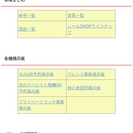
国木田花丸
津島善子
黒澤ルビィ
桜坂しずく
中須かすみ
称号一覧
背景一覧
天王寺璃奈
浦の星女学院3年生
シールSHOPラインナッ
課題一覧
プ
三船栞子
各種掲示板
小原鞠莉
黒澤ダイヤ
松浦果南
虹ヶ咲学園3年生
次のUR予想掲示板
フレンド募集掲示板
次のイベントと報酬SR
初心者質問掲示板
予想掲示板
近江彼方
朝香果林
エマ・ヴェルデ
プライベートマッチ募集
掲示板