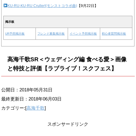
KU-RU-KU-RU Cruller!(モンストコラボ曲)
【9月22日】
掲示板
UR予想掲示板
フレンド募集掲示板
イベント予想掲示板
初心者質問掲示板
高海千歌SR＜ウェディング編 食べる愛＞画像
と特技と評価【ラブライブ！スクフェス】
公開日：2018年05月31日
最終更新日：
2018年06月03日
カテゴリー:[
高海千歌
]
スポンサードリンク