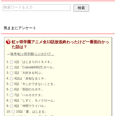
気ままにアンケート
虹ヶ咲学園アニメ全13話放送終わったけど一番面白かっ
た話は？
→
(参考)虹ヶ咲学園(ニジガク)ア…
1話「はじまりのトキメキ」
2話「Cutest&#9825;ガール」
3話「大好きを叫ぶ」
4話は「未知なるミチ」
5話「今しかできないことを」
6話「笑顔のカタチ」
7話「ハルカカナタ」
8話「しずく、モノクローム」
9話「仲間でライバル」
10話「夏、はじまる」