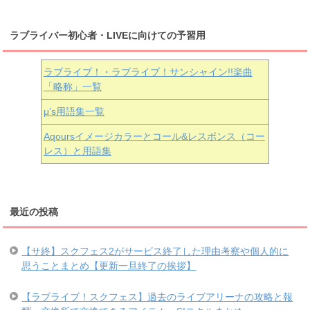
ラブライバー初心者・LIVEに向けての予習用
ラブライブ！・ラブライブ！サンシャイン!!楽曲
「略称」一覧
μ’s用語集一覧
Aqoursイメージカラーとコール&レスポンス（コー
レス）と用語集
最近の投稿
【サ終】スクフェス2がサービス終了した理由考察や個人的に
思うことまとめ【更新一旦終了の挨拶】
【ラブライブ！スクフェス】過去のライブアリーナの攻略と報