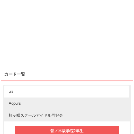
カード一覧
μ's
Aqours
虹ヶ咲スクールアイドル同好会
音ノ木坂学院2年生