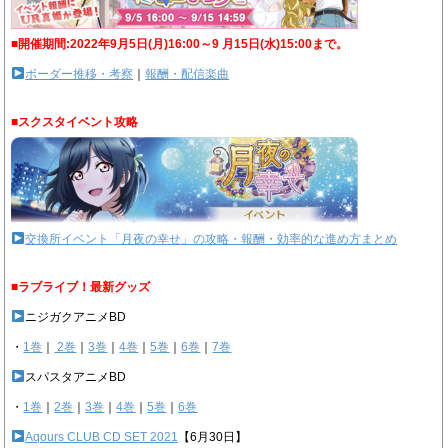
■開催期間:2022年9月5日(月)16:00～9 月15日(水)15:00まで。
ボーダー推移・考察
｜
報酬・配信楽曲
■スクスタイベント攻略
交換所イベント「月夜の幸せ」の攻略・報酬・効率的な進め方まとめ
■ラブライブ！最新グッズ
ニジガクアニメBD
・
1巻
｜
2巻
｜
3巻
｜
4巻
｜
5巻
｜
6巻
｜
7巻
スパスタアニメBD
・
1巻
｜
2巻
｜
3巻
｜
4巻
｜
5巻
｜
6巻
Aqours CLUB CD SET 2021
【6月30日】