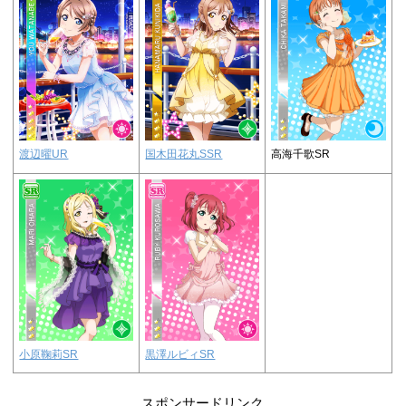
渡辺曜UR
国木田花丸SSR
高海千歌SR
小原鞠莉SR
黒澤ルビィSR
スポンサードリンク