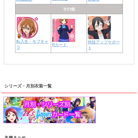
その他
転入生・モブキャ
特技アップサポー
Rカード
ラ
ト
浦の星女学院2年生
虹ヶ咲学園2年生
シリーズ・月別衣装一覧
高海千歌
渡辺曜
桜内梨子
上原歩夢
宮下愛
優木せつ菜
浦の星女学院1年生
虹ヶ咲学園1年生
各種まとめ