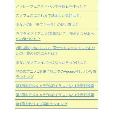
メドレーフェスティバルで何個石を使った？
スクフェスにこれまで課金した金額は？
あなたのN（モブキャラ）の使い道は？
ラブライブ！アニメ2期8話にて、作画ミスがあっ
たの気づいた？
2期6話のμ’sのメンバー同士のキャラチェンであな
たの一番のお気に入りは？
あなたがラブライバーになったきっかけは？
非公式アニメ1期終了時点でのAqours推しメン投票
ランキング
第1回非公式キャラ別URイラストNo.1決定戦投票
第2回非公式キャラ別URイラストNo.1決定戦投票
第1回人気ライブ楽曲ランキング