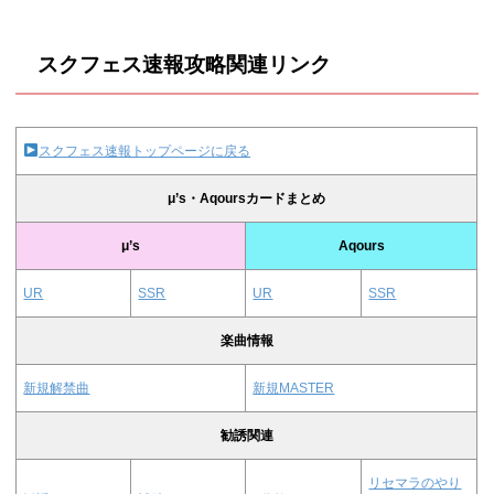
スクフェス速報攻略関連リンク
スクフェス速報トップページに戻る
μ’s・Aqoursカードまとめ
μ’s
Aqours
UR
SSR
UR
SSR
楽曲情報
新規解禁曲
新規MASTER
勧誘関連
リセマラのやり