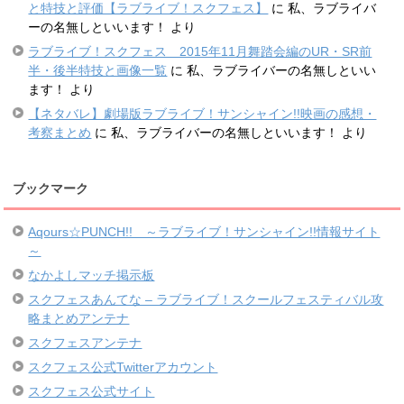
と特技と評価【ラブライブ！スクフェス】
に
私、ラブライバ
ーの名無しといいます！
より
ラブライブ！スクフェス 2015年11月舞踏会編のUR・SR前
半・後半特技と画像一覧
に
私、ラブライバーの名無しといい
ます！
より
【ネタバレ】劇場版ラブライブ！サンシャイン!!映画の感想・
考察まとめ
に
私、ラブライバーの名無しといいます！
より
ブックマーク
Aqours☆PUNCH!! ～ラブライブ！サンシャイン!!情報サイト
～
なかよしマッチ掲示板
スクフェスあんてな – ラブライブ！スクールフェスティバル攻
略まとめアンテナ
スクフェスアンテナ
スクフェス公式Twitterアカウント
スクフェス公式サイト