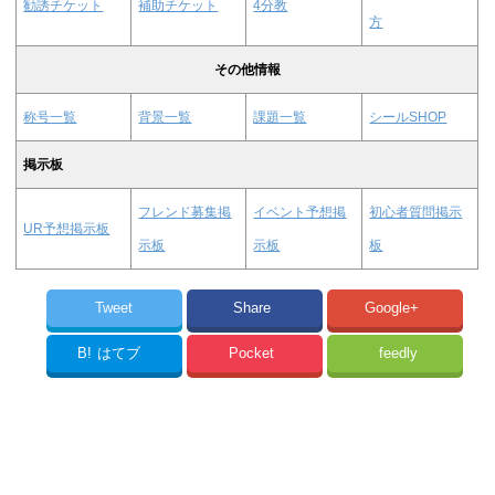
勧誘チケット
補助チケット
4分教
方
その他情報
称号一覧
背景一覧
課題一覧
シールSHOP
掲示板
フレンド募集掲
イベント予想掲
初心者質問掲示
UR予想掲示板
示板
示板
板
Tweet
Share
Google+
B!
はてブ
Pocket
feedly