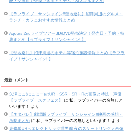
酬・交換所で交換できるアイテム・SIスキルまとめ
【ラブライブ！サンシャイン!!聖地巡礼】沼津周辺のグルメ・
ランチ・カフェおすすめ情報まとめ
Aqours 2ndライブツアーBD/DVD発売決定！発売日・予約・特
典まとめ【ラブライブ！サンシャイン!!】
【聖地巡礼】沼津周辺のホテル等宿泊施設情報まとめ【ラブラ
イブ！サンシャイン!!】
最新コメント
矢澤にこ(にこにー)のUR・SSR・SR・Rの画像と特技・声優
【ラブライブ！スクフェス】
に
私、ラブライバーの名無しと
いいます！
より
【ネタバレ】劇場版ラブライブ！サンシャイン!!映画の感想・
考察まとめ
に
私、ラブライバーの名無しといいます！
より
東條希UR＜エレクトリック世界編 夜のスケートリンク＞画像