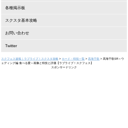
各種掲示板
スクスタ基本攻略
お問い合わせ
Twitter
スクフェス速報｜ラブライブ！スクスタ攻略
>
カード・特技一覧
>
高海千歌
>
高海千歌SR＜ウ
ェディング編 食べる愛＞画像と特技と評価【ラブライブ！スクフェス】
スポンサードリンク