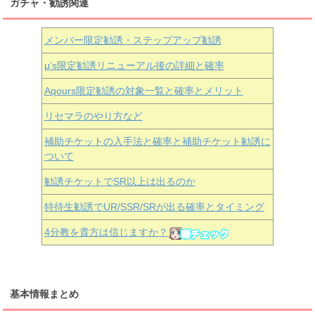
ガチャ・勧誘関連
メンバー限定勧誘・ステップアップ勧誘
μ’s限定勧誘リニューアル後の詳細と確率
Aqours
限定勧誘の対象一覧と確率とメリット
リセマラのやり方など
補助チケットの入手法と確率と補助チケット勧誘に
ついて
勧誘チケットでSR以上は出るのか
特待生勧誘でUR/SSR/SRが出る確率とタイミング
4分教を貴方は信じますか？
基本情報まとめ