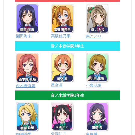
園田海未
高坂穂乃果
南ことり
音ノ木坂学院1年生
星空凛
小泉花陽
西木野真姫
音ノ木坂学院3年生
矢澤にこ
絢瀬絵里
東條希