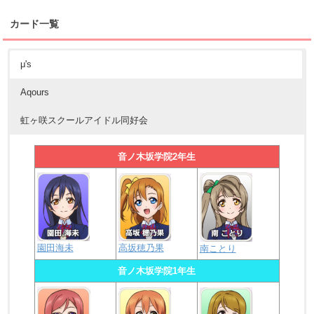
カード一覧
μ's
Aqours
虹ヶ咲スクールアイドル同好会
音ノ木坂学院2年生
園田海未
高坂穂乃果
南ことり
音ノ木坂学院1年生