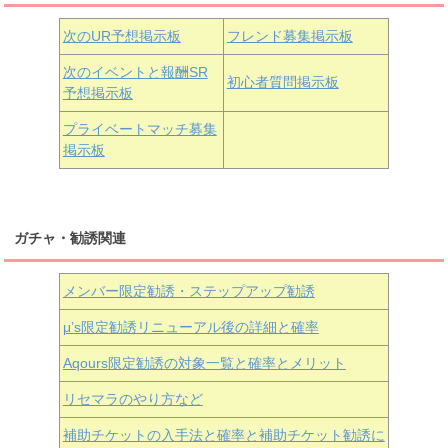
次のUR予想掲示板
フレンド募集掲示板
次のイベントと報酬SR
初心者質問掲示板
予想掲示板
近江彼方
朝香果林
エマ・ヴェルデ
プライベートマッチ募集
掲示板
ガチャ・勧誘関連
メンバー限定勧誘・ステップアップ勧誘
μ’s限定勧誘リニューアル後の詳細と確率
Aqours
限定勧誘の対象一覧と確率とメリット
リセマラのやり方など
補助チケットの入手法と確率と補助チケット勧誘に