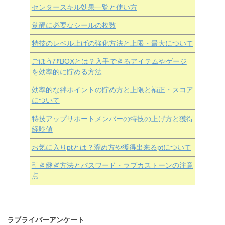
センタースキル効果一覧と使い方
覚醒に必要なシールの枚数
特技のレベル上げの強化方法と上限・最大について
ごほうびBOXとは？入手できるアイテムやゲージ
を効率的に貯める方法
効率的な絆ポイントの貯め方と上限と補正・スコア
について
特技アップサポートメンバーの特技の上げ方と獲得
経験値
お気に入りptとは？溜め方や獲得出来るptについて
引き継ぎ方法とパスワード・ラブカストーンの注意
点
ラブライバーアンケート