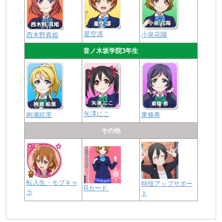
星空凛
小泉花陽
西木野真姫
音ノ木坂学院3年生
矢澤にこ
絢瀬絵里
東條希
その他
転入生・モブキャ
特技アップサポー
Rカード
ラ
ト