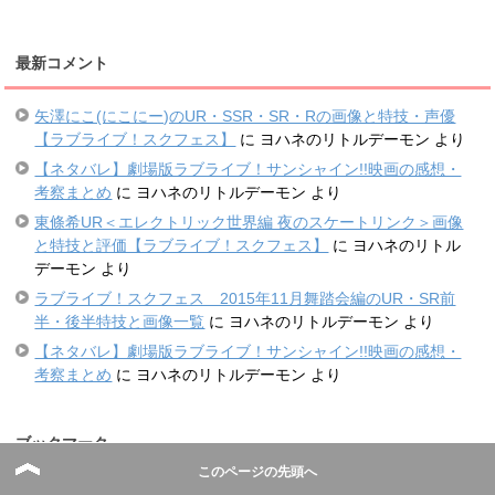
最新コメント
矢澤にこ(にこにー)のUR・SSR・SR・Rの画像と特技・声優
【ラブライブ！スクフェス】
に
ヨハネのリトルデーモン
より
【ネタバレ】劇場版ラブライブ！サンシャイン!!映画の感想・
考察まとめ
に
ヨハネのリトルデーモン
より
東條希UR＜エレクトリック世界編 夜のスケートリンク＞画像
と特技と評価【ラブライブ！スクフェス】
に
ヨハネのリトル
デーモン
より
ラブライブ！スクフェス 2015年11月舞踏会編のUR・SR前
半・後半特技と画像一覧
に
ヨハネのリトルデーモン
より
【ネタバレ】劇場版ラブライブ！サンシャイン!!映画の感想・
考察まとめ
に
ヨハネのリトルデーモン
より
ブックマーク
このページの先頭へ