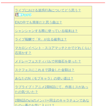
ライブにおける迷惑行為についてどう思う？
EXの中でも簡単だと思う曲は？
シャンシャンする際に使っている端末は？
ライブ報酬で「R」が出る確率は？
マカロンイベント・スコアマッチとかでどれくらい
石溶かす？
メドレーフェスティバルで何個石を使った？
スクフェスにこれまで課金した金額は？
あなたのN（モブキャラ）の使い道は？
ラブライブ！アニメ2期8話にて、作画ミスがあっ
たの気づいた？
2期6話のμ’sのメンバー同士のキャラチェンであな
たの一番のお気に入りは？