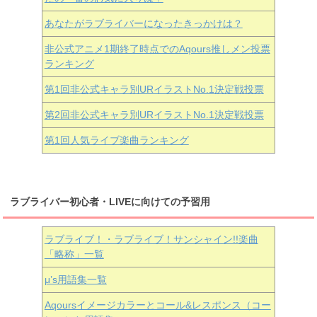
あなたがラブライバーになったきっかけは？
非公式アニメ1期終了時点でのAqours推しメン投票
ランキング
第1回非公式キャラ別URイラストNo.1決定戦投票
第2回非公式キャラ別URイラストNo.1決定戦投票
第1回人気ライブ楽曲ランキング
ラブライバー初心者・LIVEに向けての予習用
ラブライブ！・ラブライブ！サンシャイン!!楽曲
「略称」一覧
μ’s用語集一覧
Aqoursイメージカラーとコール&レスポンス（コー