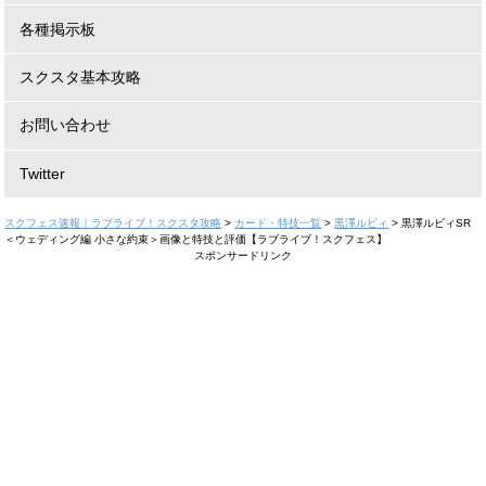
各種掲示板
スクスタ基本攻略
お問い合わせ
Twitter
スクフェス速報｜ラブライブ！スクスタ攻略
>
カード・特技一覧
>
黒澤ルビィ
>
黒澤ルビィSR
＜ウェディング編 小さな約束＞画像と特技と評価【ラブライブ！スクフェス】
スポンサードリンク