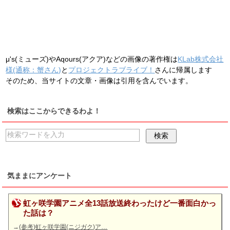
μ's(ミューズ)やAqours(アクア)などの画像の著作権は
KLab株式会社
様(通称：蟹さん)
と
プロジェクトラブライブ！
さんに帰属します
そのため、当サイトの文章・画像は引用を含んでいます。
検索はここからできるわよ！
気ままにアンケート
虹ヶ咲学園アニメ全13話放送終わったけど一番面白かっ
た話は？
→
(参考)虹ヶ咲学園(ニジガク)ア…