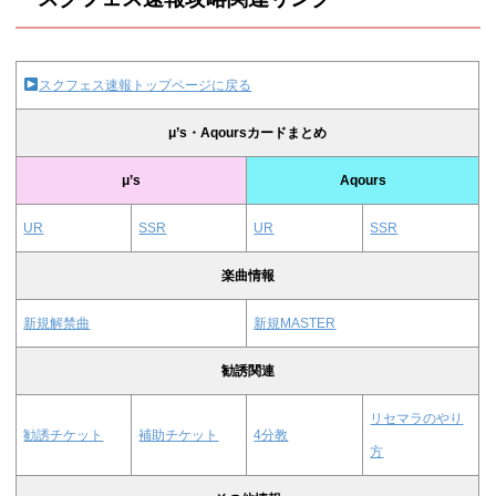
スクフェス速報トップページに戻る
μ’s・Aqoursカードまとめ
μ’s
Aqours
UR
SSR
UR
SSR
楽曲情報
新規解禁曲
新規MASTER
勧誘関連
リセマラのやり
勧誘チケット
補助チケット
4分教
方