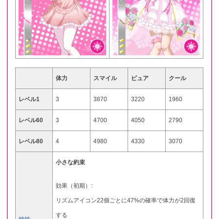
体力
スマイル
ピュア
クール
レベル1
3
3870
3220
1960
レベル60
3
4700
4050
2790
レベル80
4
4980
4330
3070
小さな約束
効果（初期）:
リズムアイコン22個ごとに47%の確率で体力が2回復
する