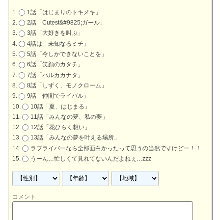
1話「はじまりのトキメキ」
2話「Cutest&#9825;ガール」
3話「大好きを叫ぶ」
4話は「未知なるミチ」
5話「今しかできないことを」
6話「笑顔のカタチ」
7話「ハルカカナタ」
8話「しずく、モノクローム」
9話「仲間でライバル」
10話「夏、はじまる」
11話「みんなの夢、私の夢」
12話「花ひらく想い」
13話「みんなの夢を叶える場所」
ラブライバーなら全部面白かったって思うの当然ですけどー！！
うーん…忙しくて見れてないんだよねぇ…zzz
コメント