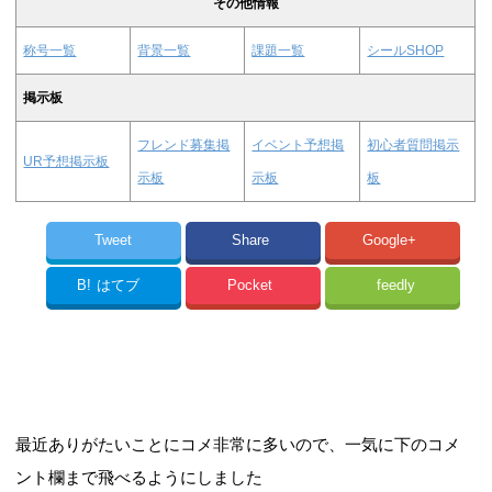
その他情報
称号一覧
背景一覧
課題一覧
シールSHOP
掲示板
フレンド募集掲
イベント予想掲
初心者質問掲示
UR予想掲示板
示板
示板
板
Tweet
Share
Google+
B!
はてブ
Pocket
feedly
最近ありがたいことにコメ非常に多いので、一気に下のコメ
ント欄まで飛べるようにしました