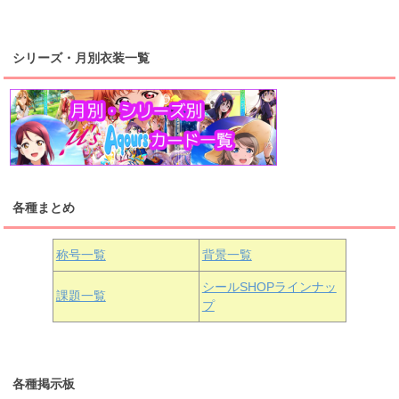
浦の星女学院2年生
虹ヶ咲学園2年生
シリーズ・月別衣装一覧
高海千歌
渡辺曜
桜内梨子
上原歩夢
宮下愛
優木せつ菜
浦の星女学院1年生
虹ヶ咲学園1年生
各種まとめ
国木田花丸
津島善子
黒澤ルビィ
桜坂しずく
中須かすみ
称号一覧
背景一覧
天王寺璃奈
浦の星女学院3年生
シールSHOPラインナッ
課題一覧
プ
三船栞子
各種掲示板
小原鞠莉
黒澤ダイヤ
松浦果南
虹ヶ咲学園3年生