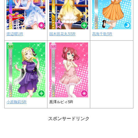
渡辺曜UR
国木田花丸SSR
高海千歌SR
小原鞠莉SR
黒澤ルビィSR
スポンサードリンク