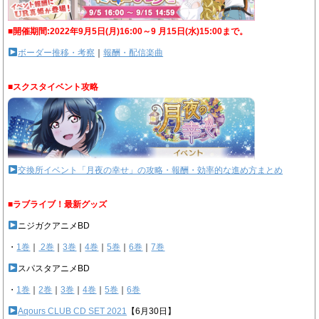
■開催期間:2022年9月5日(月)16:00～9 月15日(水)15:00まで。
ボーダー推移・考察
｜
報酬・配信楽曲
■スクスタイベント攻略
交換所イベント「月夜の幸せ」の攻略・報酬・効率的な進め方まとめ
■ラブライブ！最新グッズ
ニジガクアニメBD
・
1巻
｜
2巻
｜
3巻
｜
4巻
｜
5巻
｜
6巻
｜
7巻
スパスタアニメBD
・
1巻
｜
2巻
｜
3巻
｜
4巻
｜
5巻
｜
6巻
Aqours CLUB CD SET 2021
【6月30日】