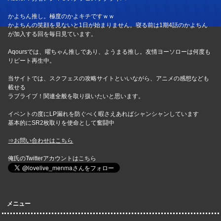
かよちん推し。極度のかよキチですｗｗ
かよちんの笑顔を見ないと1日が始まりません。寝る前は1期4話のかよちん
が加入する回を毎日見ています。
Aqoursでは、曜ちゃん推しであり、ようまる推し。友情ヨーソローは何度も
リピート再生中。
当サイトでは、スクフェスの攻略サイトといいながら、アニメの感想なども
載せる
ラブライブ！関連全般を取り扱いたいと思います。
イベントの度にLP漏れを防ぐべく暇さえあればシャンシャンしています
基本的にSR2枚取りを使命として奮闘中
⇒お問い合わせはこちら
俺氏のTwitterアカウントはこちら
メニュー