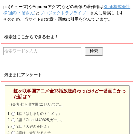
μ's(ミューズ)やAqours(アクア)などの画像の著作権は
KLab株式会社
様(通称：蟹さん)
と
プロジェクトラブライブ！
さんに帰属します
そのため、当サイトの文章・画像は引用を含んでいます。
検索はここからできるわよ！
気ままにアンケート
虹ヶ咲学園アニメ全13話放送終わったけど一番面白かっ
た話は？
→
(参考)虹ヶ咲学園(ニジガク)ア…
1話「はじまりのトキメキ」
2話「Cutest&#9825;ガール」
3話「大好きを叫ぶ」
4話は「未知なるミチ」