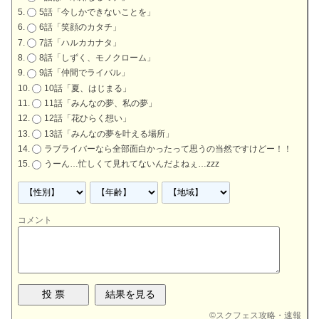
5話「今しかできないことを」
6話「笑顔のカタチ」
7話「ハルカカナタ」
8話「しずく、モノクローム」
9話「仲間でライバル」
10話「夏、はじまる」
11話「みんなの夢、私の夢」
12話「花ひらく想い」
13話「みんなの夢を叶える場所」
ラブライバーなら全部面白かったって思うの当然ですけどー！！
うーん…忙しくて見れてないんだよねぇ…zzz
コメント
©
スクフェス攻略・速報