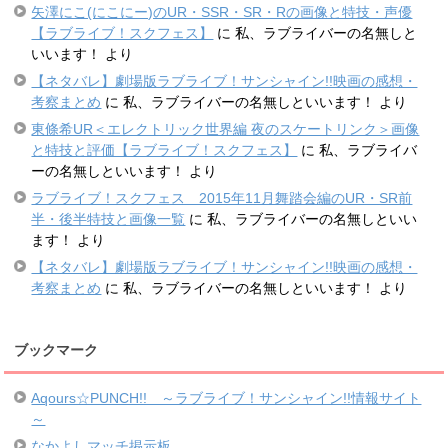
矢澤にこ(にこにー)のUR・SSR・SR・Rの画像と特技・声優
【ラブライブ！スクフェス】
に
私、ラブライバーの名無しと
いいます！
より
【ネタバレ】劇場版ラブライブ！サンシャイン!!映画の感想・
考察まとめ
に
私、ラブライバーの名無しといいます！
より
東條希UR＜エレクトリック世界編 夜のスケートリンク＞画像
と特技と評価【ラブライブ！スクフェス】
に
私、ラブライバ
ーの名無しといいます！
より
ラブライブ！スクフェス 2015年11月舞踏会編のUR・SR前
半・後半特技と画像一覧
に
私、ラブライバーの名無しといい
ます！
より
【ネタバレ】劇場版ラブライブ！サンシャイン!!映画の感想・
考察まとめ
に
私、ラブライバーの名無しといいます！
より
ブックマーク
Aqours☆PUNCH!! ～ラブライブ！サンシャイン!!情報サイト
～
なかよしマッチ掲示板