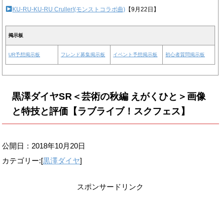
KU-RU-KU-RU Cruller!(モンストコラボ曲)
【9月22日】
掲示板
UR予想掲示板
フレンド募集掲示板
イベント予想掲示板
初心者質問掲示板
黒澤ダイヤSR＜芸術の秋編 えがくひと＞画像
と特技と評価【ラブライブ！スクフェス】
公開日：
2018年10月20日
カテゴリー:[
黒澤ダイヤ
]
スポンサードリンク