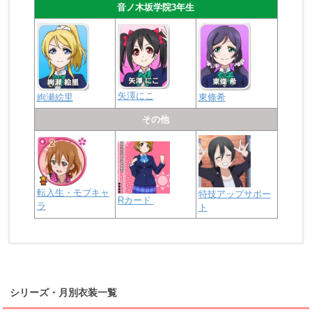
音ノ木坂学院3年生
矢澤にこ
絢瀬絵里
東條希
その他
転入生・モブキャ
特技アップサポー
Rカード
ラ
ト
浦の星女学院2年生
虹ヶ咲学園2年生
シリーズ・月別衣装一覧