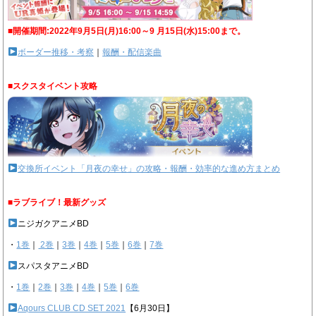
■開催期間:2022年9月5日(月)16:00～9 月15日(水)15:00まで。
ボーダー推移・考察
｜
報酬・配信楽曲
■スクスタイベント攻略
交換所イベント「月夜の幸せ」の攻略・報酬・効率的な進め方まとめ
■ラブライブ！最新グッズ
ニジガクアニメBD
・
1巻
｜
2巻
｜
3巻
｜
4巻
｜
5巻
｜
6巻
｜
7巻
スパスタアニメBD
・
1巻
｜
2巻
｜
3巻
｜
4巻
｜
5巻
｜
6巻
Aqours CLUB CD SET 2021
【6月30日】