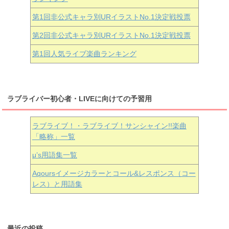
第1回非公式キャラ別URイラストNo.1決定戦投票
第2回非公式キャラ別URイラストNo.1決定戦投票
第1回人気ライブ楽曲ランキング
ラブライバー初心者・LIVEに向けての予習用
ラブライブ！・ラブライブ！サンシャイン!!楽曲
「略称」一覧
μ’s用語集一覧
Aqoursイメージカラーとコール&レスポンス（コー
レス）と用語集
最近の投稿