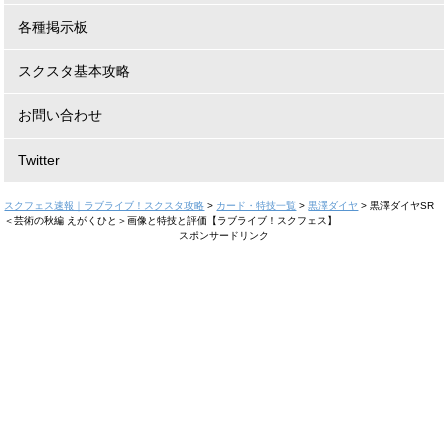
各種掲示板
スクスタ基本攻略
お問い合わせ
Twitter
スクフェス速報｜ラブライブ！スクスタ攻略
>
カード・特技一覧
>
黒澤ダイヤ
>
黒澤ダイヤSR
＜芸術の秋編 えがくひと＞画像と特技と評価【ラブライブ！スクフェス】
スポンサードリンク