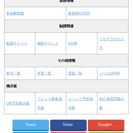
楽曲情報
新規解禁曲
新規MASTER
勧誘関連
リセマラのやり
勧誘チケット
補助チケット
4分教
方
その他情報
称号一覧
背景一覧
課題一覧
シールSHOP
掲示板
フレンド募集掲
イベント予想掲
初心者質問掲示
UR予想掲示板
示板
示板
板
Tweet
Share
Google+