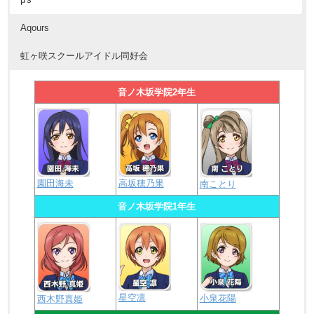
Aqours
虹ヶ咲スクールアイドル同好会
音ノ木坂学院2年生
園田海未
高坂穂乃果
南ことり
音ノ木坂学院1年生
星空凛
小泉花陽
西木野真姫