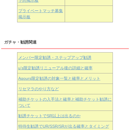
予想掲示板
近江彼方
朝香果林
エマ・ヴェルデ
プライベートマッチ募集
掲示板
ガチャ・勧誘関連
メンバー限定勧誘・ステップアップ勧誘
μ’s限定勧誘リニューアル後の詳細と確率
Aqours
限定勧誘の対象一覧と確率とメリット
リセマラのやり方など
補助チケットの入手法と確率と補助チケット勧誘に
ついて
勧誘チケットでSR以上は出るのか
特待生勧誘でUR/SSR/SRが出る確率とタイミング