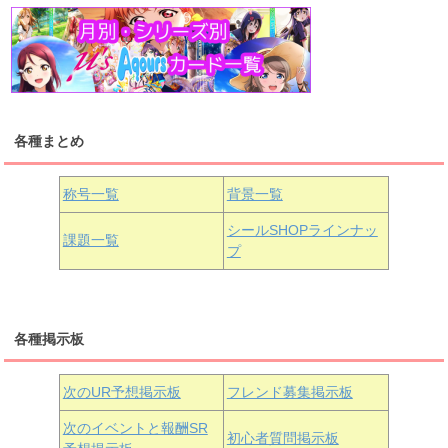
高海千歌
渡辺曜
桜内梨子
上原歩夢
宮下愛
優木せつ菜
浦の星女学院1年生
虹ヶ咲学園1年生
各種まとめ
国木田花丸
津島善子
黒澤ルビィ
桜坂しずく
中須かすみ
称号一覧
背景一覧
天王寺璃奈
浦の星女学院3年生
シールSHOPラインナッ
課題一覧
プ
三船栞子
各種掲示板
小原鞠莉
黒澤ダイヤ
松浦果南
虹ヶ咲学園3年生
次のUR予想掲示板
フレンド募集掲示板
次のイベントと報酬SR
初心者質問掲示板