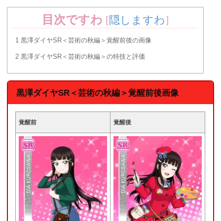
目次ですわ
[
隠しますわ
]
1
黒澤ダイヤSR＜芸術の秋編＞覚醒前後の画像
2
黒澤ダイヤSR＜芸術の秋編＞の特技と評価
黒澤ダイヤSR＜芸術の秋編＞覚醒前後画像
覚醒前
覚醒後