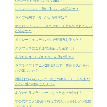
EXの中でも簡単だと思う曲は？
シャンシャンする際に使っている端末は？
ライブ報酬で「R」が出る確率は？
マカロンイベント・スコアマッチとかでどれくらい
石溶かす？
メドレーフェスティバルで何個石を使った？
スクフェスにこれまで課金した金額は？
あなたのN（モブキャラ）の使い道は？
ラブライブ！アニメ2期8話にて、作画ミスがあっ
たの気づいた？
2期6話のμ’sのメンバー同士のキャラチェンであな
たの一番のお気に入りは？
あなたがラブライバーになったきっかけは？
非公式アニメ1期終了時点でのAqours推しメン投票
ランキング