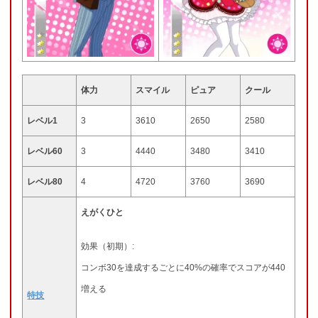
体力
スマイル
ピュア
クール
レベル1
3
3610
2650
2580
レベル60
3
4440
3480
3410
レベル80
4
4720
3760
3690
えがくひと
効果（初期）:
コンボ30を達成するごとに40%の確率でスコアが440
増える
特技