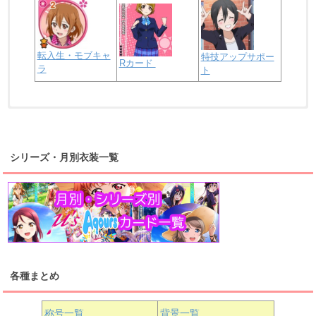
転入生・モブキャ
特技アップサポー
Rカード
ラ
ト
浦の星女学院2年生
虹ヶ咲学園2年生
シリーズ・月別衣装一覧
高海千歌
渡辺曜
桜内梨子
上原歩夢
宮下愛
優木せつ菜
浦の星女学院1年生
虹ヶ咲学園1年生
各種まとめ
国木田花丸
津島善子
黒澤ルビィ
桜坂しずく
中須かすみ
称号一覧
背景一覧
天王寺璃奈