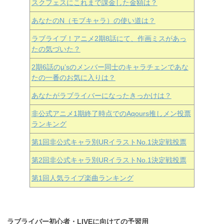
スクフェスにこれまで課金した金額は？
あなたのN（モブキャラ）の使い道は？
ラブライブ！アニメ2期8話にて、作画ミスがあっ
たの気づいた？
2期6話のμ’sのメンバー同士のキャラチェンであな
たの一番のお気に入りは？
あなたがラブライバーになったきっかけは？
非公式アニメ1期終了時点でのAqours推しメン投票
ランキング
第1回非公式キャラ別URイラストNo.1決定戦投票
第2回非公式キャラ別URイラストNo.1決定戦投票
第1回人気ライブ楽曲ランキング
ラブライバー初心者・LIVEに向けての予習用