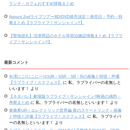
ランチ・カフェおすすめ情報まとめ
Aqours 2ndライブツアーBD/DVD発売決定！発売日・予約・特
典まとめ【ラブライブ！サンシャイン!!】
【聖地巡礼】沼津周辺のホテル等宿泊施設情報まとめ【ラブラ
イブ！サンシャイン!!】
最新コメント
矢澤にこ(にこにー)のUR・SSR・SR・Rの画像と特技・声優
【ラブライブ！スクフェス】
に
私、ラブライバーの名無しと
いいます！
より
【ネタバレ】劇場版ラブライブ！サンシャイン!!映画の感想・
考察まとめ
に
私、ラブライバーの名無しといいます！
より
東條希UR＜エレクトリック世界編 夜のスケートリンク＞画像
と特技と評価【ラブライブ！スクフェス】
に
私、ラブライバ
ーの名無しといいます！
より