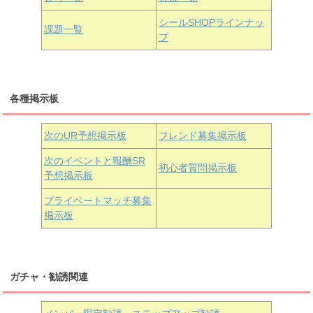
浦の星女学院3年生
シールSHOPラインナッ
課題一覧
プ
三船栞子
各種掲示板
小原鞠莉
黒澤ダイヤ
松浦果南
虹ヶ咲学園3年生
次のUR予想掲示板
フレンド募集掲示板
次のイベントと報酬SR
初心者質問掲示板
予想掲示板
近江彼方
朝香果林
エマ・ヴェルデ
プライベートマッチ募集
掲示板
ガチャ・勧誘関連