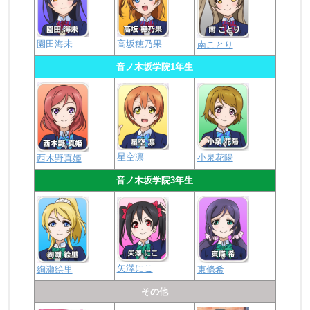
園田海未
高坂穂乃果
南ことり
音ノ木坂学院1年生
星空凛
小泉花陽
西木野真姫
音ノ木坂学院3年生
矢澤にこ
絢瀬絵里
東條希
その他