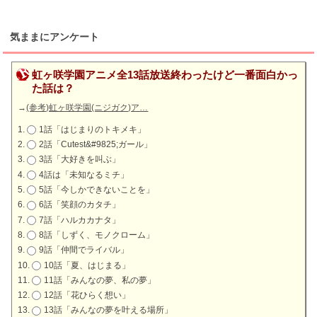
気ままにアンケート
虹ヶ咲学園アニメ全13話放送終わったけど一番面白かっ
た話は？
→
(参考)虹ヶ咲学園(ニジガク)ア…
1話「はじまりのトキメキ」
2話「Cutest&#9825;ガール」
3話「大好きを叫ぶ」
4話は「未知なるミチ」
5話「今しかできないことを」
6話「笑顔のカタチ」
7話「ハルカカナタ」
8話「しずく、モノクローム」
9話「仲間でライバル」
10話「夏、はじまる」
11話「みんなの夢、私の夢」
12話「花ひらく想い」
13話「みんなの夢を叶える場所」