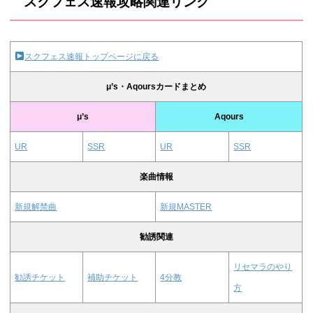
スクフェス速報攻略関連リンク
スクフェス速報トップページに戻る
μ’s・Aqoursカードまとめ
μ’s
Aqours
UR
SSR
UR
SSR
楽曲情報
新規解禁曲
新規MASTER
勧誘関連
リセマラのやり
勧誘チケット
補助チケット
4分教
方