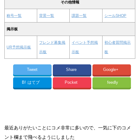
その他情報
称号一覧
背景一覧
課題一覧
シールSHOP
掲示板
フレンド募集掲
イベント予想掲
初心者質問掲示
UR予想掲示板
示板
示板
板
Tweet
Share
Google+
B!
はてブ
Pocket
feedly
最近ありがたいことにコメ非常に多いので、一気に下のコメ
ント欄まで飛べるようにしました