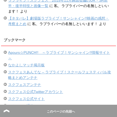
ラブライブ！スクフェス 2015年11月舞踏会編のUR・SR前
半・後半特技と画像一覧
に
私、ラブライバーの名無しといい
ます！
より
【ネタバレ】劇場版ラブライブ！サンシャイン!!映画の感想・
考察まとめ
に
私、ラブライバーの名無しといいます！
より
ブックマーク
Aqours☆PUNCH!! ～ラブライブ！サンシャイン!!情報サイト
～
なかよしマッチ掲示板
スクフェスあんてな – ラブライブ！スクールフェスティバル攻
略まとめアンテナ
スクフェスアンテナ
スクフェス公式Twitterアカウント
スクフェス公式サイト
スクフェス通信
このページの先頭へ
ツムツム攻略サイト