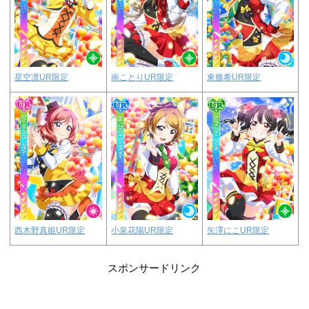
南ことりUR限定
東條希UR限定
星空凛UR限定
小泉花陽UR限定
矢澤にこUR限定
西木野真姫UR限定
スポンサードリンク