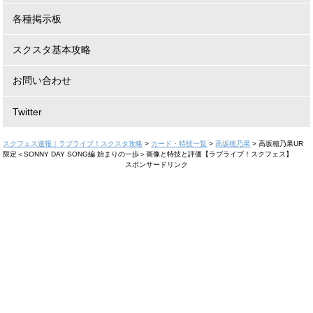
各種掲示板
スクスタ基本攻略
お問い合わせ
Twitter
スクフェス速報｜ラブライブ！スクスタ攻略
>
カード・特技一覧
>
高坂穂乃果
>
高坂穂乃果UR
限定＜SONNY DAY SONG編 始まりの一歩＞画像と特技と評価【ラブライブ！スクフェス】
スポンサードリンク