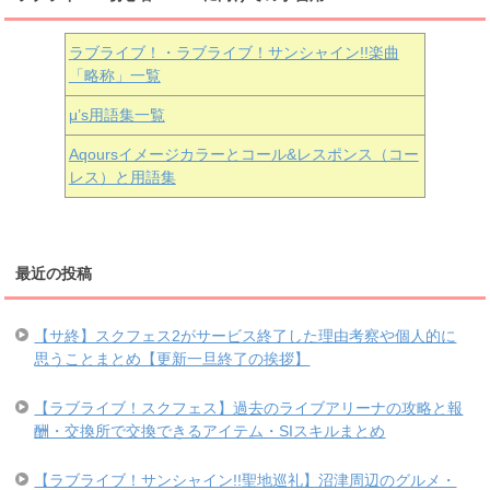
ラブライブ！・ラブライブ！サンシャイン!!楽曲
「略称」一覧
μ’s用語集一覧
Aqoursイメージカラーとコール&レスポンス（コー
レス）と用語集
最近の投稿
【サ終】スクフェス2がサービス終了した理由考察や個人的に
思うことまとめ【更新一旦終了の挨拶】
【ラブライブ！スクフェス】過去のライブアリーナの攻略と報
酬・交換所で交換できるアイテム・SIスキルまとめ
【ラブライブ！サンシャイン!!聖地巡礼】沼津周辺のグルメ・