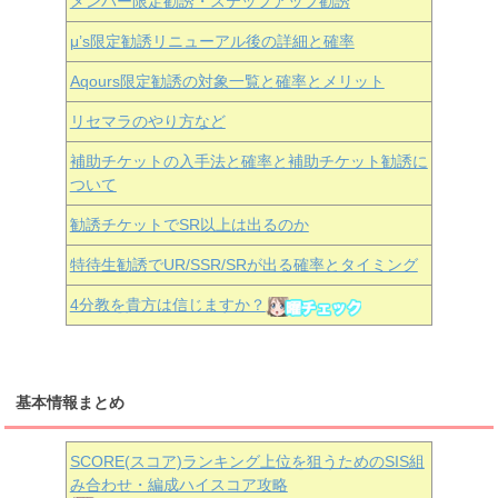
メンバー限定勧誘・ステップアップ勧誘
μ’s限定勧誘リニューアル後の詳細と確率
Aqours
限定勧誘の対象一覧と確率とメリット
リセマラのやり方など
補助チケットの入手法と確率と補助チケット勧誘に
ついて
勧誘チケットでSR以上は出るのか
特待生勧誘でUR/SSR/SRが出る確率とタイミング
4分教を貴方は信じますか？
基本情報まとめ
SCORE(スコア)ランキング上位を狙うためのSIS組
み合わせ・編成ハイスコア攻略