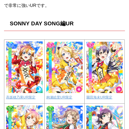
で非常に強いURです。
SONNY DAY SONG編UR
絢瀬絵里UR限定
園田海未UR限定
高坂穂乃果UR限定