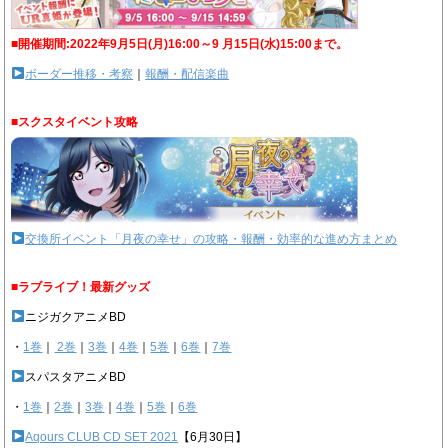
■開催期間:2022年9月5日(月)16:00～9 月15日(水)15:00まで。
ボーダー推移・考察
｜
報酬・配信楽曲
■スクスタイベント攻略
交換所イベント「月夜の幸せ」の攻略・報酬・効率的な進め方まとめ
■ラブライブ！最新グッズ
ニジガクアニメBD
・
1巻
｜
2巻
｜
3巻
｜
4巻
｜
5巻
｜
6巻
｜
7巻
スパスタアニメBD
・
1巻
｜
2巻
｜
3巻
｜
4巻
｜
5巻
｜
6巻
Aqours CLUB CD SET 2021
【6月30日】