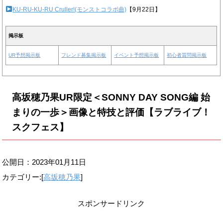
KU-RU-KU-RU Cruller!(モンストコラボ曲)
【9月22日】
掲示板
UR予想掲示板
フレンド募集掲示板
イベント予想掲示板
初心者質問掲示板
高坂穂乃果UR限定＜SONNY DAY SONG編 始
まりの一歩＞画像と特技と評価【ラブライブ！
スクフェス】
公開日：
2023年01月11日
カテゴリー:[
高坂穂乃果
]
スポンサードリンク