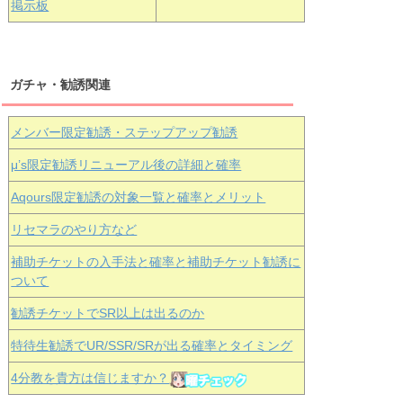
掲示板
ガチャ・勧誘関連
メンバー限定勧誘・ステップアップ勧誘
μ’s限定勧誘リニューアル後の詳細と確率
Aqours
限定勧誘の対象一覧と確率とメリット
リセマラのやり方など
補助チケットの入手法と確率と補助チケット勧誘に
ついて
勧誘チケットでSR以上は出るのか
特待生勧誘でUR/SSR/SRが出る確率とタイミング
4分教を貴方は信じますか？