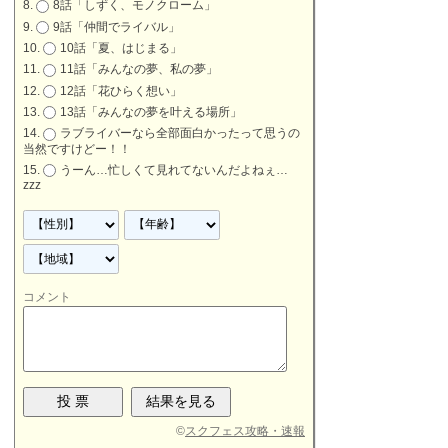
8話「しずく、モノクローム」
9話「仲間でライバル」
10話「夏、はじまる」
11話「みんなの夢、私の夢」
12話「花ひらく想い」
13話「みんなの夢を叶える場所」
ラブライバーなら全部面白かったって思うの
当然ですけどー！！
うーん…忙しくて見れてないんだよねぇ…
zzz
コメント
©
スクフェス攻略・速報