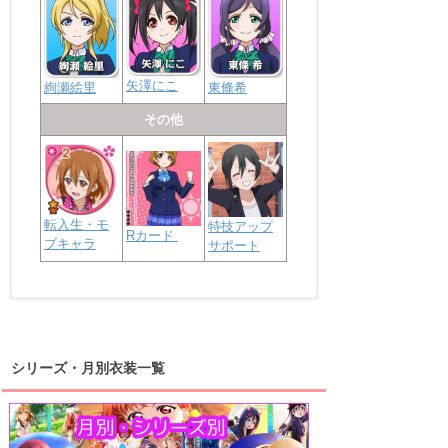
矢澤にこ
絢瀬絵里
東條希
その他
転入生・モ
特技アップ
Rカード
ブキャラ
サポート
浦の星女学院2年生
虹ヶ咲学園2年生
シリーズ・月別衣装一覧
高海千歌
渡辺曜
桜内梨子
上原歩夢
宮下愛
優木せつ菜