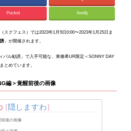
Pocket
feedly
フェス）では2023年1月9日0:00〜2023年1月25日ま
勧誘
」が開催されます。
スティバル勧誘」で入手可能な、東條希UR限定＜SONNY DAY
をまとめています。
SONG編＞覚醒前後の画像
わ
[
隠しますわ
]
覚醒前後の画像
の特技と評価