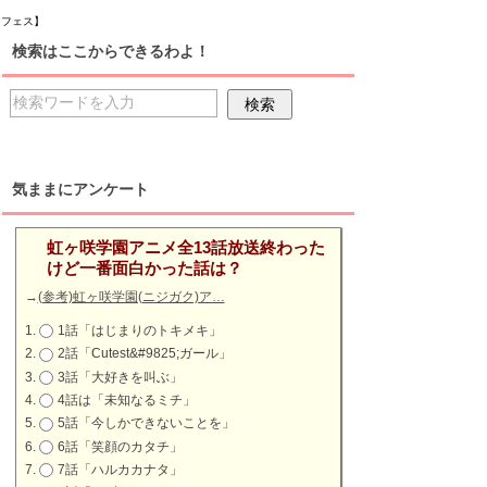
クフェス】
検索はここからできるわよ！
気ままにアンケート
虹ヶ咲学園アニメ全13話放送終わった
けど一番面白かった話は？
→
(参考)虹ヶ咲学園(ニジガク)ア…
1話「はじまりのトキメキ」
2話「Cutest&#9825;ガール」
3話「大好きを叫ぶ」
4話は「未知なるミチ」
5話「今しかできないことを」
6話「笑顔のカタチ」
7話「ハルカカナタ」