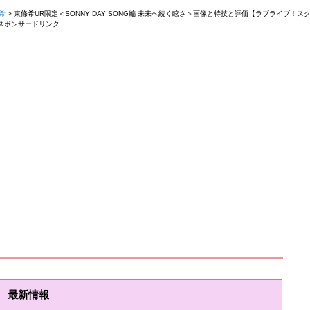
希
>
東條希UR限定＜SONNY DAY SONG編 未来へ続く眩さ＞画像と特技と評価【ラブライブ！ス
スポンサードリンク
最新情報