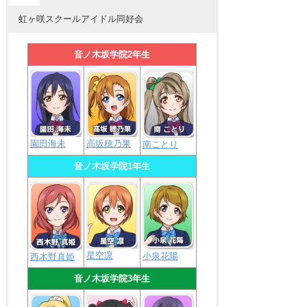
虹ヶ咲スクールアイドル同好会
音ノ木坂学院2年生
園田海未
高坂穂乃果
南ことり
音ノ木坂学院1年生
星空凛
小泉花陽
西木野真姫
音ノ木坂学院3年生