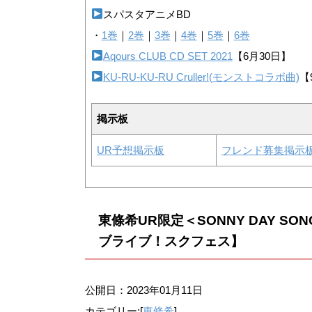
スパスタアニメBD
・
1巻
｜
2巻
｜
3巻
｜
4巻
｜
5巻
｜
6巻
Aqours CLUB CD SET 2021
【6月30日】
KU-RU-KU-RU Cruller!(モンストコラボ曲)
【
掲示板
UR予想掲示板
フレンド募集掲示
東條希UR限定＜SONNY DAY 
ブライブ！スクフェス】
公開日：
2023年01月11日
カテゴリー:[
東條希
]