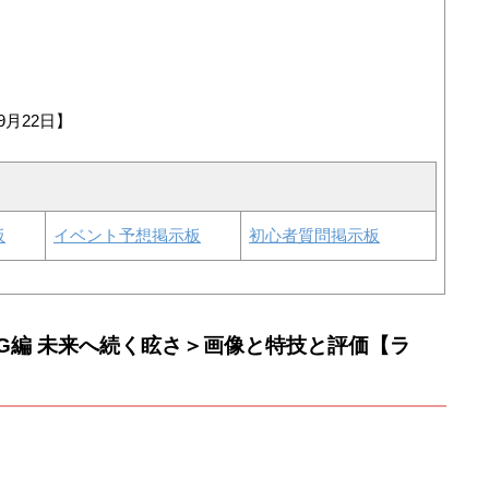
9月22日】
板
イベント予想掲示板
初心者質問掲示板
SONG編 未来へ続く眩さ＞画像と特技と評価【ラ