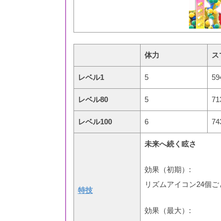
体力
ス
レベル1
5
59
レベル80
5
71
レベル100
6
74
未来へ続く眩さ
効果（初期）:
リズムアイコン24個ご
特技
効果（最大）: