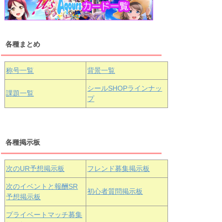
浦の星女学院1年生
虹ヶ咲学園1年生
各種まとめ
国木田花丸
津島善子
黒澤ルビィ
桜坂しずく
中須かすみ
称号一覧
背景一覧
天王寺璃奈
浦の星女学院3年生
シールSHOPラインナッ
課題一覧
プ
三船栞子
各種掲示板
小原鞠莉
黒澤ダイヤ
松浦果南
虹ヶ咲学園3年生
次のUR予想掲示板
フレンド募集掲示板
次のイベントと報酬SR
初心者質問掲示板
予想掲示板
エマ・ヴェ
近江彼方
朝香果林
プライベートマッチ募集
ルデ