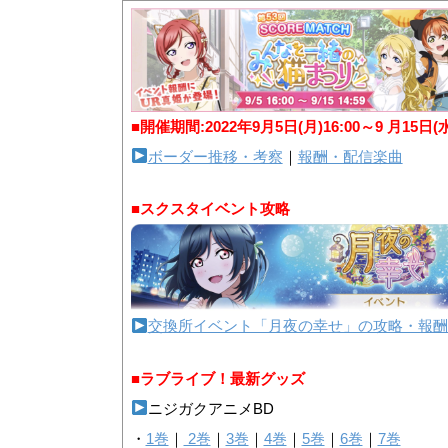
■開催期間:2022年9月5日(月)16:00～9 月15日(
ボーダー推移・考察
｜
報酬・配信楽曲
■スクスタイベント攻略
交換所イベント「月夜の幸せ」の攻略・報酬
■ラブライブ！最新グッズ
ニジガクアニメBD
・
1巻
｜
2巻
｜
3巻
｜
4巻
｜
5巻
｜
6巻
｜
7巻