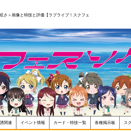
へ続く眩さ＞画像と特技と評価【ラブライブ！スクフェ
誘関連
イベント情報
カード・特技一覧
各種掲示板
ス