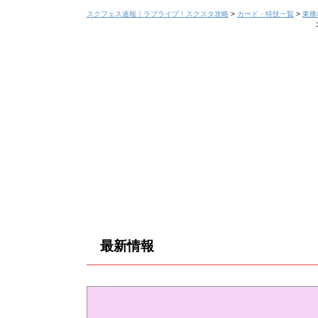
スクフェス速報｜ラブライブ！スクスタ攻略
>
カード・特技一覧
>
東條
最新情報