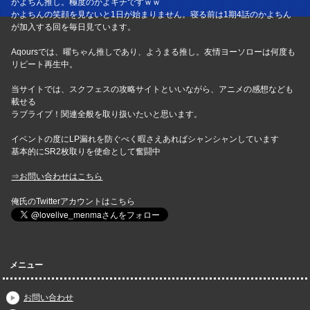
かよちん推し。極度のかよキチですｗｗ
かよちんの笑顔を見ないと1日が始まりません。寝る前は1期4話のかよちん
が加入する回を毎日見ています。
Aqoursでは、曜ちゃん推しであり、ようまる推し。友情ヨーソローは何度も
リピート再生中。
当サイトでは、スクフェスの攻略サイトといいながら、アニメの感想なども
載せる
ラブライブ！関連全般を取り扱いたいと思います。
イベントの度にLP漏れを防ぐべく暇さえあればシャンシャンしています
基本的にSR2枚取りを使命として奮闘中
⇒お問い合わせはこちら
俺氏のTwitterアカウントはこちら
メニュー
お問い合わせ