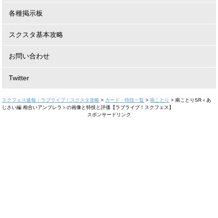
各種掲示板
スクスタ基本攻略
お問い合わせ
Twitter
スクフェス速報｜ラブライブ！スクスタ攻略
>
カード・特技一覧
>
南ことり
>
南ことりSR＜あ
じさい編 相合いアンブレラ＞の画像と特技と評価【ラブライブ！スクフェス】
スポンサードリンク