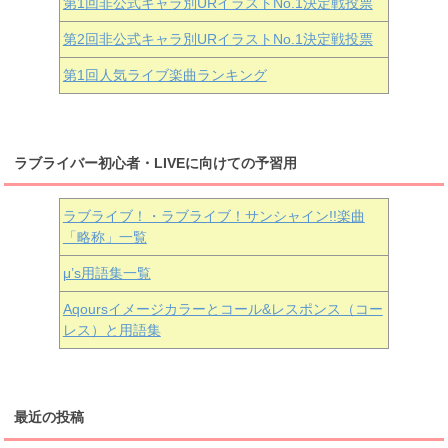
第1回非公式キャラ別URイラストNo.1決定戦投票
第2回非公式キャラ別URイラストNo.1決定戦投票
第1回人気ライブ楽曲ランキング
ラブライバー初心者・LIVEに向けての予習用
ラブライブ！・ラブライブ！サンシャイン!!楽曲
「略称」一覧
μ’s用語集一覧
Aqoursイメージカラーとコール&レスポンス（コー
レス）と用語集
最近の投稿