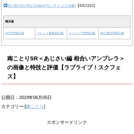
KU-RU-KU-RU Cruller!(モンストコラボ曲)
【9月22日】
掲示板
UR予想掲示板
フレンド募集掲示板
イベント予想掲示板
初心者質問掲示板
南ことりSR＜あじさい編 相合いアンブレラ＞
の画像と特技と評価【ラブライブ！スクフェ
ス】
公開日：
2019年06月05日
カテゴリー:[
南ことり
]
スポンサードリンク