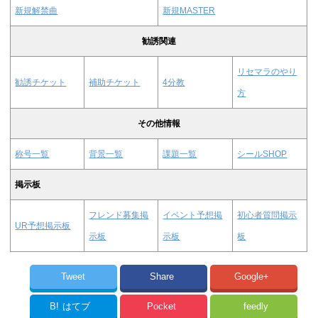
新規解禁曲
新規MASTER
勧誘関連
リセマラのやり
勧誘チケット
補助チケット
4分教
方
その他情報
称号一覧
背景一覧
課題一覧
シールSHOP
掲示板
フレンド募集掲
イベント予想掲
初心者質問掲示
UR予想掲示板
示板
示板
板
Tweet
Share
Google+
B!
はてブ
Pocket
feedly