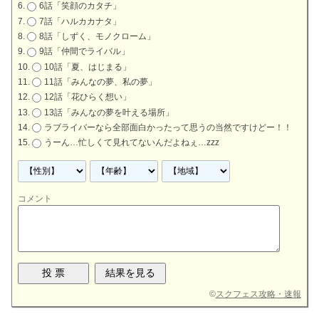
6話「笑顔のカタチ」
7話「ハルカカナタ」
8話「しずく、モノクローム」
9話「仲間でライバル」
10話「夏、はじまる」
11話「みんなの夢、私の夢」
12話「花ひらく想い」
13話「みんなの夢を叶える場所」
ラブライバーなら全部面白かったって思うの当然ですけどー！！
うーん…忙しくて見れてないんだよねぇ…zzz
コメント
©
スクフェス攻略・速報