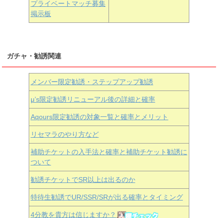
プライベートマッチ募集
掲示板
ガチャ・勧誘関連
メンバー限定勧誘・ステップアップ勧誘
μ’s限定勧誘リニューアル後の詳細と確率
Aqours
限定勧誘の対象一覧と確率とメリット
リセマラのやり方など
補助チケットの入手法と確率と補助チケット勧誘に
ついて
勧誘チケットでSR以上は出るのか
特待生勧誘でUR/SSR/SRが出る確率とタイミング
4分教を貴方は信じますか？