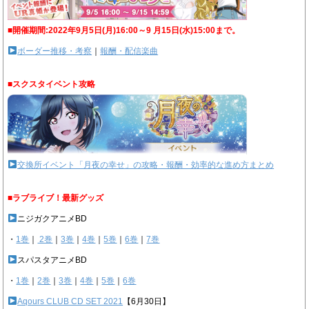
■開催期間:2022年9月5日(月)16:00～9 月15日(水)15:00まで。
ボーダー推移・考察
｜
報酬・配信楽曲
■スクスタイベント攻略
交換所イベント「月夜の幸せ」の攻略・報酬・効率的な進め方まとめ
■ラブライブ！最新グッズ
ニジガクアニメBD
・
1巻
｜
2巻
｜
3巻
｜
4巻
｜
5巻
｜
6巻
｜
7巻
スパスタアニメBD
・
1巻
｜
2巻
｜
3巻
｜
4巻
｜
5巻
｜
6巻
Aqours CLUB CD SET 2021
【6月30日】