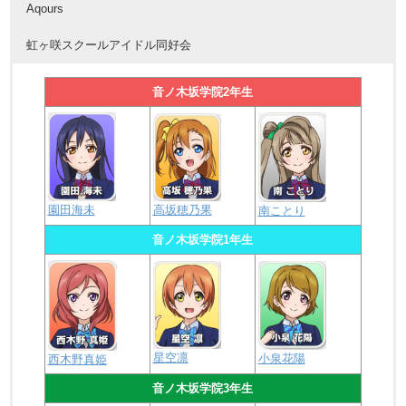
Aqours
虹ヶ咲スクールアイドル同好会
音ノ木坂学院2年生
園田海未
高坂穂乃果
南ことり
音ノ木坂学院1年生
星空凛
小泉花陽
西木野真姫
音ノ木坂学院3年生