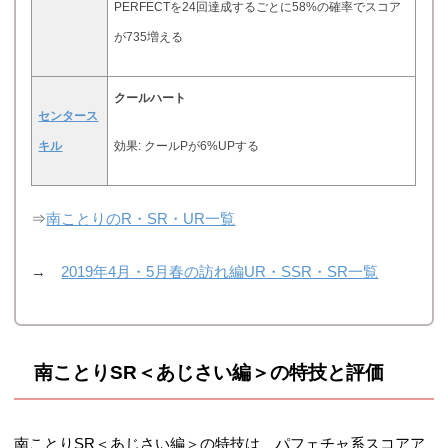
PERFECTを24回達成するごとに58%の確率でスコア
が735増える
クールハート
センタース
キル
効果: クールPが6%UPする
⇒
南ことりのR・SR・UR一覧
→
2019年4月・5月春の訪れ編UR・SSR・SR一覧
南ことりSR＜あじさい編＞の特技と評価
南ことりSR＜あじさい編＞の特技は、パフェチャ系スコアア