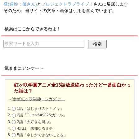
様(通称：蟹さん)
と
プロジェクトラブライブ！
さんに帰属します
そのため、当サイトの文章・画像は引用を含んでいます。
検索はここからできるわよ！
気ままにアンケート
虹ヶ咲学園アニメ全13話放送終わったけど一番面白かっ
た話は？
→
(参考)虹ヶ咲学園(ニジガク)ア…
1話「はじまりのトキメキ」
2話「Cutest&#9825;ガール」
3話「大好きを叫ぶ」
4話は「未知なるミチ」
5話「今しかできないことを」