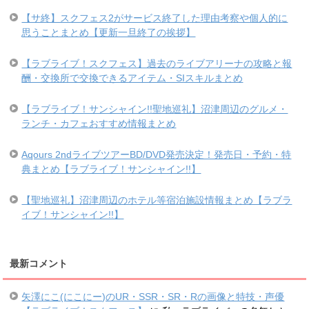
【サ終】スクフェス2がサービス終了した理由考察や個人的に
思うことまとめ【更新一旦終了の挨拶】
【ラブライブ！スクフェス】過去のライブアリーナの攻略と報
酬・交換所で交換できるアイテム・SIスキルまとめ
【ラブライブ！サンシャイン!!聖地巡礼】沼津周辺のグルメ・
ランチ・カフェおすすめ情報まとめ
Aqours 2ndライブツアーBD/DVD発売決定！発売日・予約・特
典まとめ【ラブライブ！サンシャイン!!】
【聖地巡礼】沼津周辺のホテル等宿泊施設情報まとめ【ラブラ
イブ！サンシャイン!!】
最新コメント
矢澤にこ(にこにー)のUR・SSR・SR・Rの画像と特技・声優