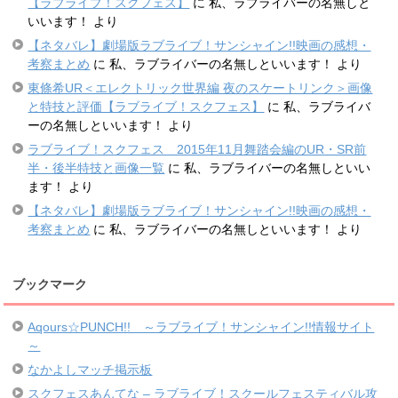
【ラブライブ！スクフェス】
に
私、ラブライバーの名無しと
いいます！
より
【ネタバレ】劇場版ラブライブ！サンシャイン!!映画の感想・
考察まとめ
に
私、ラブライバーの名無しといいます！
より
東條希UR＜エレクトリック世界編 夜のスケートリンク＞画像
と特技と評価【ラブライブ！スクフェス】
に
私、ラブライバ
ーの名無しといいます！
より
ラブライブ！スクフェス 2015年11月舞踏会編のUR・SR前
半・後半特技と画像一覧
に
私、ラブライバーの名無しといい
ます！
より
【ネタバレ】劇場版ラブライブ！サンシャイン!!映画の感想・
考察まとめ
に
私、ラブライバーの名無しといいます！
より
ブックマーク
Aqours☆PUNCH!! ～ラブライブ！サンシャイン!!情報サイト
～
なかよしマッチ掲示板
スクフェスあんてな – ラブライブ！スクールフェスティバル攻