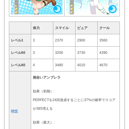
体力
スマイル
ピュア
クール
レベル1
3
2370
2900
3560
レベル60
3
3200
3730
4390
レベル80
4
3480
4010
4670
相合いアンブレラ
効果（初期）:
PERFECTを24回達成するごとに37%の確率でスコア
が385増える
特技
効果（最大）: