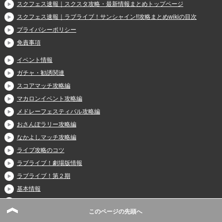
スクフェス速報｜スクスタ攻略・最新情報まとめトップページ
スクフェス速報｜ラブライブ！サンシャイン!!攻略まとめwikiの目次
プライバシーポリシー
免責事項
イベント情報
ガチャ・勧誘関連
スコアマッチ攻略編
マカロンイベント攻略編
メドレーフェスティバル攻略編
おさんぽラリー攻略編
なかよしマッチ攻略編
ライブ攻略のコツ
ラブライブ！劇場版情報
ラブライブ！第２期
基本情報
ライブ楽曲
このページの先頭へ
裏ワザ・チート