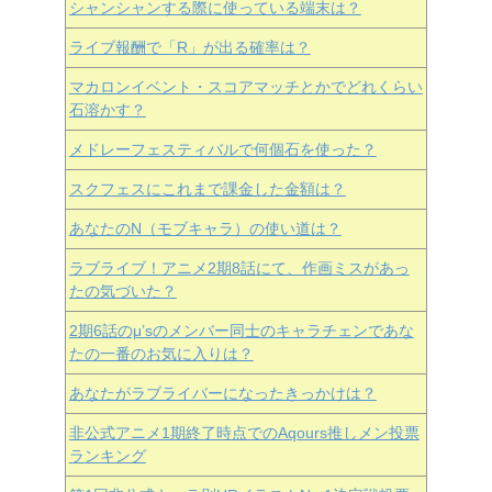
シャンシャンする際に使っている端末は？
ライブ報酬で「R」が出る確率は？
マカロンイベント・スコアマッチとかでどれくらい
石溶かす？
メドレーフェスティバルで何個石を使った？
スクフェスにこれまで課金した金額は？
あなたのN（モブキャラ）の使い道は？
ラブライブ！アニメ2期8話にて、作画ミスがあっ
たの気づいた？
2期6話のμ’sのメンバー同士のキャラチェンであな
たの一番のお気に入りは？
あなたがラブライバーになったきっかけは？
非公式アニメ1期終了時点でのAqours推しメン投票
ランキング