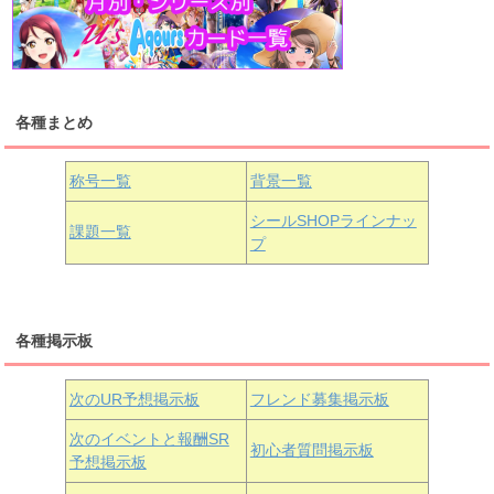
高海千歌
渡辺曜
桜内梨子
上原歩夢
宮下愛
優木せつ菜
浦の星女学院1年生
虹ヶ咲学園1年生
各種まとめ
国木田花丸
津島善子
黒澤ルビィ
桜坂しずく
中須かすみ
称号一覧
背景一覧
天王寺璃奈
浦の星女学院3年生
シールSHOPラインナッ
課題一覧
プ
三船栞子
各種掲示板
小原鞠莉
黒澤ダイヤ
松浦果南
虹ヶ咲学園3年生
次のUR予想掲示板
フレンド募集掲示板
次のイベントと報酬SR
初心者質問掲示板
予想掲示板
近江彼方
朝香果林
エマ・ヴェルデ