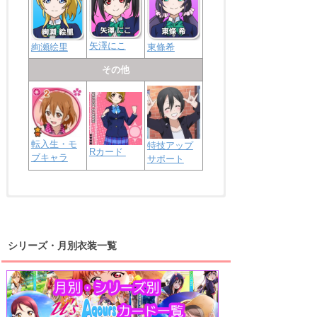
矢澤にこ
絢瀬絵里
東條希
その他
転入生・モ
特技アップ
Rカード
ブキャラ
サポート
浦の星女学院2年生
虹ヶ咲学園2年生
シリーズ・月別衣装一覧
高海千歌
渡辺曜
桜内梨子
上原歩夢
宮下愛
優木せつ菜
浦の星女学院1年生
虹ヶ咲学園1年生