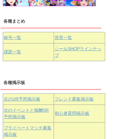
各種まとめ
国木田花丸
津島善子
黒澤ルビィ
桜坂しずく
中須かすみ
称号一覧
背景一覧
天王寺璃奈
浦の星女学院3年生
シールSHOPラインナッ
課題一覧
プ
三船栞子
各種掲示板
小原鞠莉
黒澤ダイヤ
松浦果南
虹ヶ咲学園3年生
次のUR予想掲示板
フレンド募集掲示板
次のイベントと報酬SR
初心者質問掲示板
予想掲示板
エマ・ヴェ
近江彼方
朝香果林
プライベートマッチ募集
ルデ
掲示板