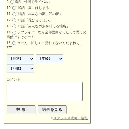
9話「仲間でライバル」
10話「夏、はじまる」
11話「みんなの夢、私の夢」
12話「花ひらく想い」
13話「みんなの夢を叶える場所」
ラブライバーなら全部面白かったって思うの
当然ですけどー！！
うーん…忙しくて見れてないんだよねぇ…
zzz
コメント
©
スクフェス攻略・速報