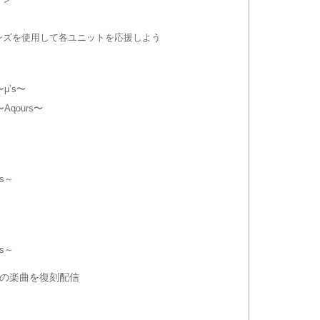
ンズを使用して各ユニットを応援しよう
μ’s〜
qours〜
s～
s～
の楽曲を復刻配信