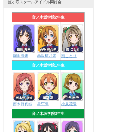
虹ヶ咲スクールアイドル同好会
音ノ木坂学院2年生
園田海未
高坂穂乃果
南ことり
音ノ木坂学院1年生
星空凛
小泉花陽
西木野真姫
音ノ木坂学院3年生