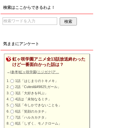
検索はここからできるわよ！
気ままにアンケート
虹ヶ咲学園アニメ全13話放送終わった
けど一番面白かった話は？
→
(参考)虹ヶ咲学園(ニジガク)ア…
1話「はじまりのトキメキ」
2話「Cutest&#9825;ガール」
3話「大好きを叫ぶ」
4話は「未知なるミチ」
5話「今しかできないことを」
6話「笑顔のカタチ」
7話「ハルカカナタ」
8話「しずく、モノクローム」