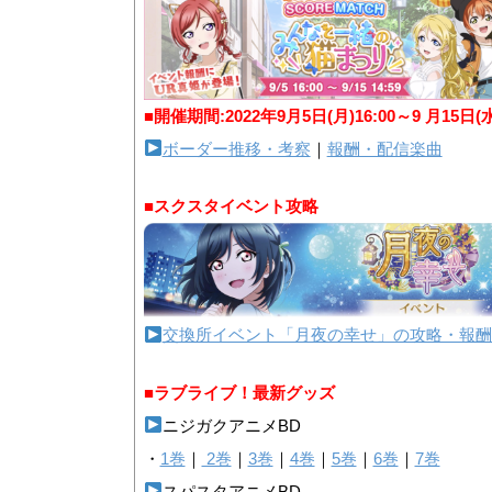
■開催期間:2022年9月5日(月)16:00～9 月15日(
ボーダー推移・考察
｜
報酬・配信楽曲
■スクスタイベント攻略
交換所イベント「月夜の幸せ」の攻略・報酬
■ラブライブ！最新グッズ
ニジガクアニメBD
・
1巻
｜
2巻
｜
3巻
｜
4巻
｜
5巻
｜
6巻
｜
7巻
スパスタアニメBD