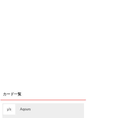
カード一覧
μ's
Aqours