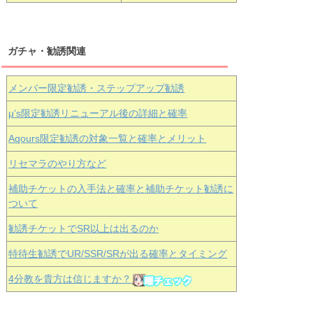
ガチャ・勧誘関連
メンバー限定勧誘・ステップアップ勧誘
μ’s限定勧誘リニューアル後の詳細と確率
Aqours
限定勧誘の対象一覧と確率とメリット
リセマラのやり方など
補助チケットの入手法と確率と補助チケット勧誘に
ついて
勧誘チケットでSR以上は出るのか
特待生勧誘でUR/SSR/SRが出る確率とタイミング
4分教を貴方は信じますか？