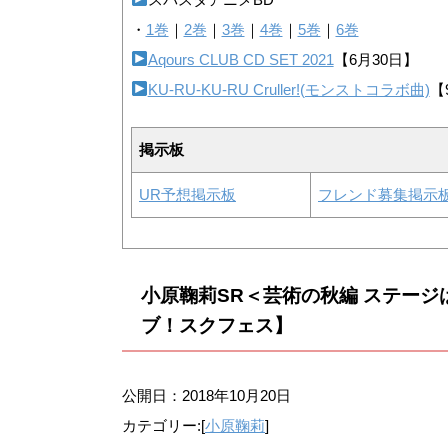
・
1巻
｜
2巻
｜
3巻
｜
4巻
｜
5巻
｜
6巻
Aqours CLUB CD SET 2021
【6月30日】
KU-RU-KU-RU Cruller!(モンストコラボ曲)
【
掲示板
UR予想掲示板
フレンド募集掲示
小原鞠莉SR＜芸術の秋編 ステー
ブ！スクフェス】
公開日：
2018年10月20日
カテゴリー:[
小原鞠莉
]