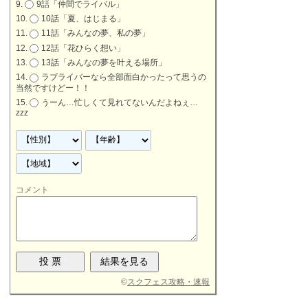
9話「仲間でライバル」
10話「夏、はじまる」
11話「みんなの夢、私の夢」
12話「花ひらく想い」
13話「みんなの夢を叶える場所」
ラブライバーなら全部面白かったって思うの
当然ですけどー！！
うーん…忙しくて見れてないんだよねぇ…
zzz
コメント
©
スクフェス攻略・速報