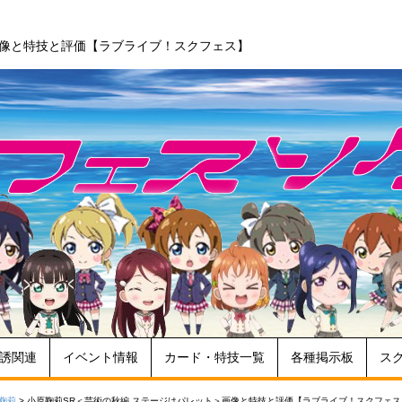
画像と特技と評価【ラブライブ！スクフェス】
誘関連
イベント情報
カード・特技一覧
各種掲示板
ス
鞠莉
>
小原鞠莉SR＜芸術の秋編 ステージはパレット＞画像と特技と評価【ラブライブ！スクフェス