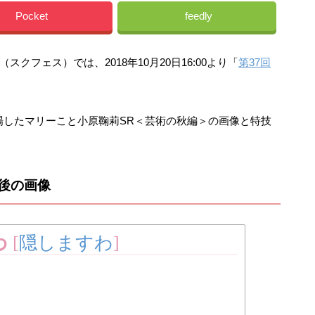
Pocket
feedly
フェス）では、2018年10月20日16:00より「
第37回
場したマリーこと小原鞠莉SR＜芸術の秋編＞の画像と特技
後の画像
わ
[
隠しますわ
]