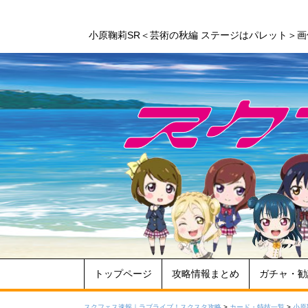
小原鞠莉SR＜芸術の秋編 ステージはパレット＞
トップページ
攻略情報まとめ
ガチャ・勧
スクフェス速報｜ラブライブ！スクスタ攻略
>
カード・特技一覧
>
小原