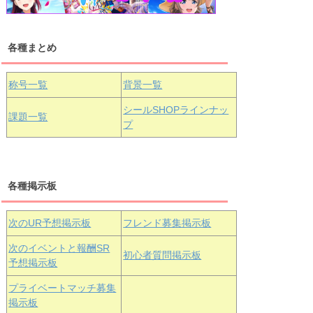
各種まとめ
国木田花丸
津島善子
黒澤ルビィ
桜坂しずく
中須かすみ
称号一覧
背景一覧
天王寺璃奈
浦の星女学院3年生
シールSHOPラインナッ
課題一覧
プ
三船栞子
各種掲示板
小原鞠莉
黒澤ダイヤ
松浦果南
虹ヶ咲学園3年生
次のUR予想掲示板
フレンド募集掲示板
次のイベントと報酬SR
初心者質問掲示板
予想掲示板
エマ・ヴェ
近江彼方
朝香果林
プライベートマッチ募集
ルデ
掲示板