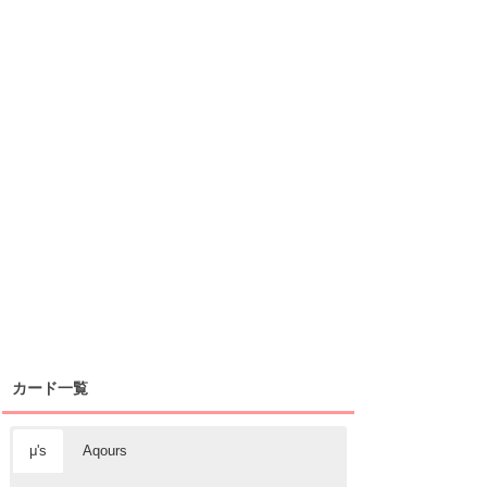
カード一覧
μ's
Aqours