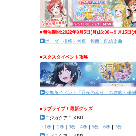
■開催期間:2022年9月5日(月)16:00～9 月15日(
ボーダー推移・考察
｜
報酬・配信楽曲
■スクスタイベント攻略
交換所イベント「月夜の幸せ」の攻略・報酬
■ラブライブ！最新グッズ
ニジガクアニメBD
・
1巻
｜
2巻
｜
3巻
｜
4巻
｜
5巻
｜
6巻
｜
7巻
スパスタアニメBD