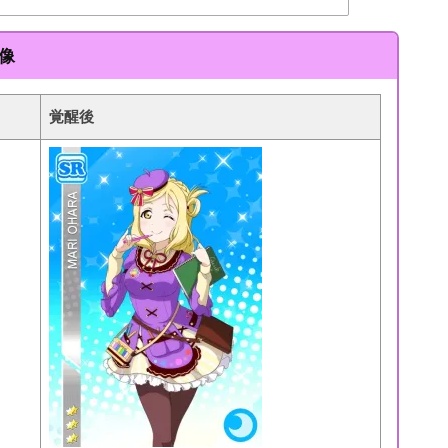
像
覚醒後