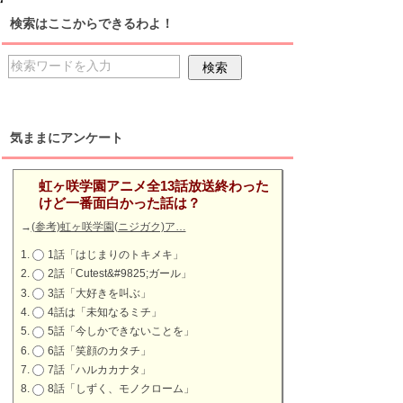
検索はここからできるわよ！
気ままにアンケート
虹ヶ咲学園アニメ全13話放送終わった
けど一番面白かった話は？
→
(参考)虹ヶ咲学園(ニジガク)ア…
1話「はじまりのトキメキ」
2話「Cutest&#9825;ガール」
3話「大好きを叫ぶ」
4話は「未知なるミチ」
5話「今しかできないことを」
6話「笑顔のカタチ」
7話「ハルカカナタ」
8話「しずく、モノクローム」