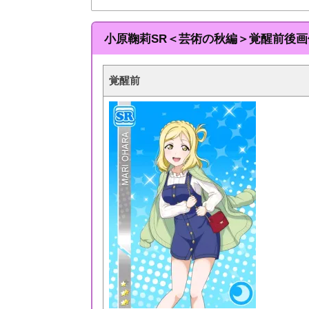
小原鞠莉SR＜芸術の秋編＞覚醒前後画
覚醒前