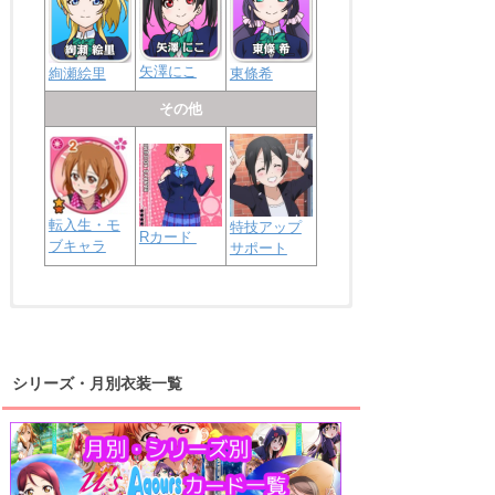
矢澤にこ
絢瀬絵里
東條希
その他
転入生・モ
特技アップ
Rカード
ブキャラ
サポート
浦の星女学院2年生
虹ヶ咲学園2年生
シリーズ・月別衣装一覧
高海千歌
渡辺曜
桜内梨子
上原歩夢
宮下愛
優木せつ菜
浦の星女学院1年生
虹ヶ咲学園1年生