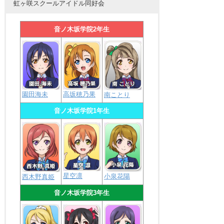
虹ヶ咲スクールアイドル同好会
音ノ木坂学院2年生
園田海未
高坂穂乃果
南ことり
音ノ木坂学院1年生
星空凛
小泉花陽
西木野真姫
音ノ木坂学院3年生