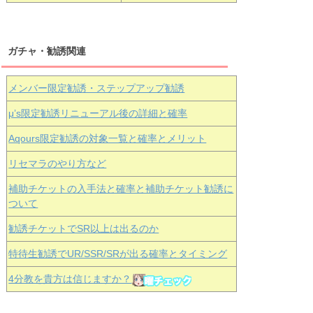
ガチャ・勧誘関連
メンバー限定勧誘・ステップアップ勧誘
μ’s限定勧誘リニューアル後の詳細と確率
Aqours
限定勧誘の対象一覧と確率とメリット
リセマラのやり方など
補助チケットの入手法と確率と補助チケット勧誘に
ついて
勧誘チケットでSR以上は出るのか
特待生勧誘でUR/SSR/SRが出る確率とタイミング
4分教を貴方は信じますか？