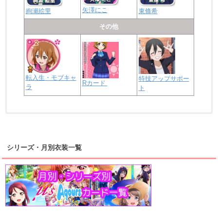
矢澤にこ
絢瀬絵里
東條希
その他
転入生・モブキャ
特技アップサポー
Rカード
ラ
ト
浦の星女学院2年生
虹ヶ咲学園2年生
シリーズ・月別衣装一覧
高海千歌
渡辺曜
桜内梨子
上原歩夢
宮下愛
優木せつ菜
浦の星女学院1年生
虹ヶ咲学園1年生