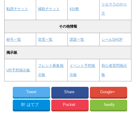
リセマラのやり
勧誘チケット
補助チケット
4分教
方
その他情報
称号一覧
背景一覧
課題一覧
シールSHOP
掲示板
フレンド募集掲
イベント予想掲
初心者質問掲示
UR予想掲示板
示板
示板
板
Tweet
Share
Google+
B!
はてブ
Pocket
feedly