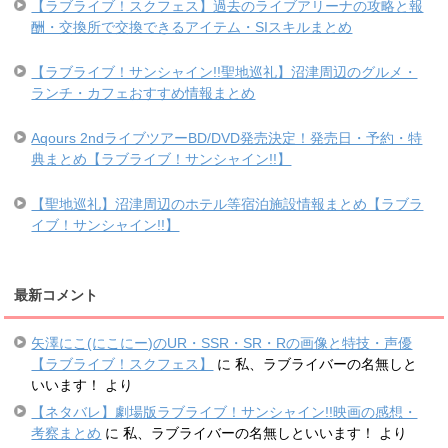
【ラブライブ！スクフェス】過去のライブアリーナの攻略と報
酬・交換所で交換できるアイテム・SIスキルまとめ
【ラブライブ！サンシャイン!!聖地巡礼】沼津周辺のグルメ・
ランチ・カフェおすすめ情報まとめ
Aqours 2ndライブツアーBD/DVD発売決定！発売日・予約・特
典まとめ【ラブライブ！サンシャイン!!】
【聖地巡礼】沼津周辺のホテル等宿泊施設情報まとめ【ラブラ
イブ！サンシャイン!!】
最新コメント
矢澤にこ(にこにー)のUR・SSR・SR・Rの画像と特技・声優
【ラブライブ！スクフェス】
に
私、ラブライバーの名無しと
いいます！
より
【ネタバレ】劇場版ラブライブ！サンシャイン!!映画の感想・
考察まとめ
に
私、ラブライバーの名無しといいます！
より