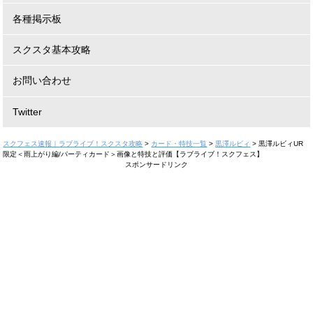
各種掲示板
スクスタ基本攻略
お問い合わせ
Twitter
スクフェス速報｜ラブライブ！スクスタ攻略
>
カード・特技一覧
>
黒澤ルビィ
>
黒澤ルビィUR
限定＜雨上がり編/パーティカード＞画像と特技と評価【ラブライブ！スクフェス】
スポンサードリンク