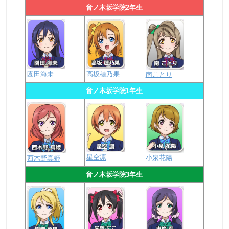
音ノ木坂学院2年生
園田海未
高坂穂乃果
南ことり
音ノ木坂学院1年生
星空凛
小泉花陽
西木野真姫
音ノ木坂学院3年生