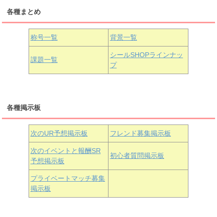
各種まとめ
国木田花丸
津島善子
黒澤ルビィ
桜坂しずく
中須かすみ
称号一覧
背景一覧
天王寺璃奈
浦の星女学院3年生
シールSHOPラインナッ
課題一覧
プ
三船栞子
各種掲示板
小原鞠莉
黒澤ダイヤ
松浦果南
虹ヶ咲学園3年生
次のUR予想掲示板
フレンド募集掲示板
次のイベントと報酬SR
初心者質問掲示板
予想掲示板
近江彼方
朝香果林
エマ・ヴェルデ
プライベートマッチ募集
掲示板