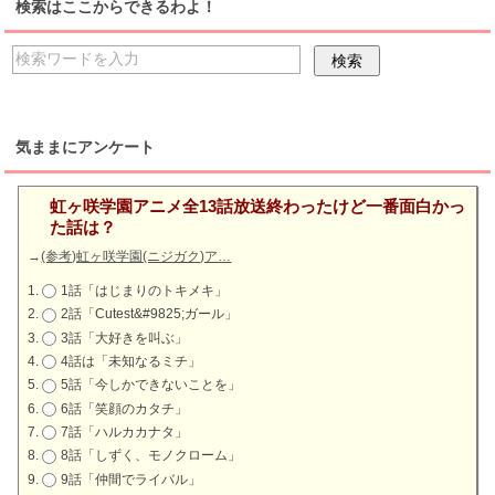
検索はここからできるわよ！
気ままにアンケート
虹ヶ咲学園アニメ全13話放送終わったけど一番面白かっ
た話は？
→
(参考)虹ヶ咲学園(ニジガク)ア…
1話「はじまりのトキメキ」
2話「Cutest&#9825;ガール」
3話「大好きを叫ぶ」
4話は「未知なるミチ」
5話「今しかできないことを」
6話「笑顔のカタチ」
7話「ハルカカナタ」
8話「しずく、モノクローム」
9話「仲間でライバル」