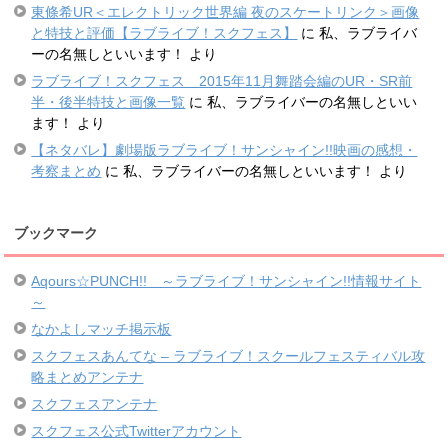
東條希UR＜エレクトリック世界編 夜のスケートリンク＞画像
と特技と評価【ラブライブ！スクフェス】
に
私、ラブライバ
ーの名無しといいます！
より
ラブライブ！スクフェス 2015年11月舞踏会編のUR・SR前
半・後半特技と画像一覧
に
私、ラブライバーの名無しといい
ます！
より
【ネタバレ】劇場版ラブライブ！サンシャイン!!映画の感想・
考察まとめ
に
私、ラブライバーの名無しといいます！
より
ブックマーク
Aqours☆PUNCH!! ～ラブライブ！サンシャイン!!情報サイト
～
なかよしマッチ掲示板
スクフェスあんてな – ラブライブ！スクールフェスティバル攻
略まとめアンテナ
スクフェスアンテナ
スクフェス公式Twitterアカウント