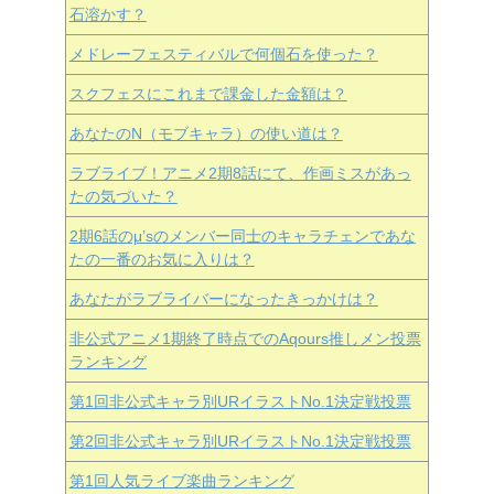
石溶かす？
メドレーフェスティバルで何個石を使った？
スクフェスにこれまで課金した金額は？
あなたのN（モブキャラ）の使い道は？
ラブライブ！アニメ2期8話にて、作画ミスがあっ
たの気づいた？
2期6話のμ’sのメンバー同士のキャラチェンであな
たの一番のお気に入りは？
あなたがラブライバーになったきっかけは？
非公式アニメ1期終了時点でのAqours推しメン投票
ランキング
第1回非公式キャラ別URイラストNo.1決定戦投票
第2回非公式キャラ別URイラストNo.1決定戦投票
第1回人気ライブ楽曲ランキング