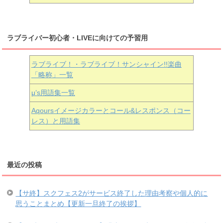
ラブライバー初心者・LIVEに向けての予習用
ラブライブ！・ラブライブ！サンシャイン!!楽曲
「略称」一覧
μ’s用語集一覧
Aqoursイメージカラーとコール&レスポンス（コー
レス）と用語集
最近の投稿
【サ終】スクフェス2がサービス終了した理由考察や個人的に
思うことまとめ【更新一旦終了の挨拶】