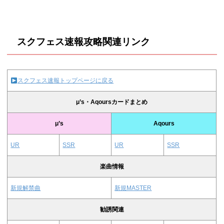
スクフェス速報攻略関連リンク
スクフェス速報トップページに戻る
μ’s・Aqoursカードまとめ
μ’s
Aqours
UR
SSR
UR
SSR
楽曲情報
新規解禁曲
新規MASTER
勧誘関連