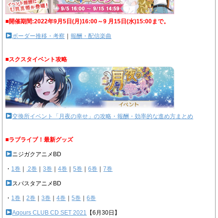
■開催期間:2022年9月5日(月)16:00～9 月15日(水)15:00まで。
ボーダー推移・考察
｜
報酬・配信楽曲
■スクスタイベント攻略
交換所イベント「月夜の幸せ」の攻略・報酬・効率的な進め方まとめ
■ラブライブ！最新グッズ
ニジガクアニメBD
・
1巻
｜
2巻
｜
3巻
｜
4巻
｜
5巻
｜
6巻
｜
7巻
スパスタアニメBD
・
1巻
｜
2巻
｜
3巻
｜
4巻
｜
5巻
｜
6巻
Aqours CLUB CD SET 2021
【6月30日】