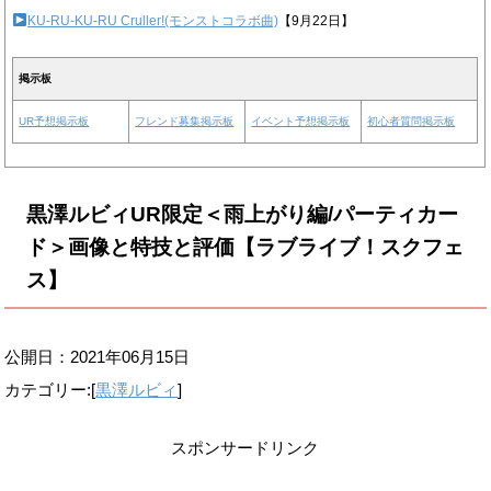
KU-RU-KU-RU Cruller!(モンストコラボ曲)
【9月22日】
掲示板
UR予想掲示板
フレンド募集掲示板
イベント予想掲示板
初心者質問掲示板
黒澤ルビィUR限定＜雨上がり編/パーティカー
ド＞画像と特技と評価【ラブライブ！スクフェ
ス】
公開日：
2021年06月15日
カテゴリー:[
黒澤ルビィ
]
スポンサードリンク