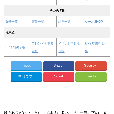
その他情報
称号一覧
背景一覧
課題一覧
シールSHOP
掲示板
フレンド募集掲
イベント予想掲
初心者質問掲示
UR予想掲示板
示板
示板
板
Tweet
Share
Google+
B!
はてブ
Pocket
feedly
最近ありがたいことにコメ非常に多いので、一気に下のコメ