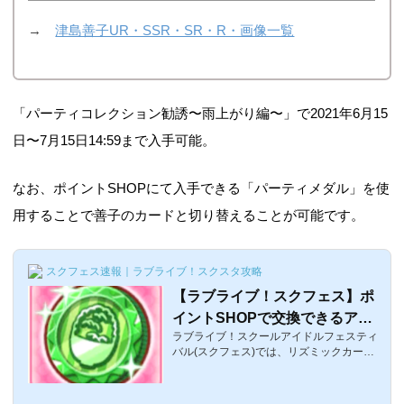
→
津島善子UR・SSR・SR・R・画像一覧
「パーティコレクション勧誘〜雨上がり編〜」で2021年6月15
日〜7月15日14:59まで入手可能。
なお、ポイントSHOPにて入手できる「パーティメダル」を使
用することで善子のカードと切り替えることが可能です。
スクフェス速報｜ラブライブ！スクスタ攻略
【ラブライブ！スクフェス】ポ
イントSHOPで交換できるアイ
ラブライブ！スクールアイドルフェスティ
テムまとめ【リズミックカーニ
バル(スクフェス)では、リズミックカーニ
バル】
バルが週末に常設化されました。これに伴
い、新たにリズミックカーニバルをシャン
シャンすると、ポイントがもらえ、ポイン