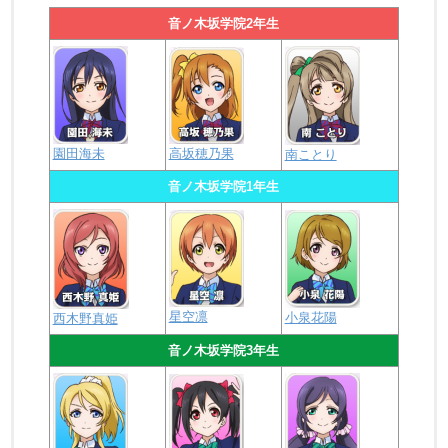
音ノ木坂学院2年生
園田海未
高坂穂乃果
南ことり
音ノ木坂学院1年生
星空凛
小泉花陽
西木野真姫
音ノ木坂学院3年生