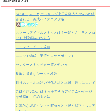
基本情報まとめ
SCORE(スコア)ランキング上位を狙うためのSIS組
み合わせ・編成ハイスコア攻略
スクールアイドルスキルとは？一覧と入手法とスロ
ット上限解放のやり方
スイングアイコン攻略
ユニット編成・配置のコツとポイント
センタースキル効果一覧と使い方
覚醒に必要なシールの枚数
特技のレベル上げの強化方法と上限・最大について
ごほうびBOXとは？入手できるアイテムやゲージ
を効率的に貯める方法
効率的な絆ポイントの貯め方と上限と補正・スコア
について