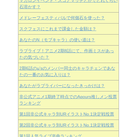
マカロンイベント・スコアマッチとかでどれくらい
石溶かす？
メドレーフェスティバルで何個石を使った？
スクフェスにこれまで課金した金額は？
あなたのN（モブキャラ）の使い道は？
ラブライブ！アニメ2期8話にて、作画ミスがあっ
たの気づいた？
2期6話のμ’sのメンバー同士のキャラチェンであな
たの一番のお気に入りは？
あなたがラブライバーになったきっかけは？
非公式アニメ1期終了時点でのAqours推しメン投票
ランキング
第1回非公式キャラ別URイラストNo.1決定戦投票
第2回非公式キャラ別URイラストNo.1決定戦投票
第1回人気ライブ楽曲ランキング