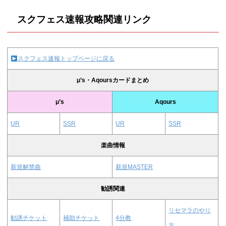
スクフェス速報攻略関連リンク
スクフェス速報トップページに戻る
μ’s・Aqoursカードまとめ
μ’s
Aqours
UR
SSR
UR
SSR
楽曲情報
新規解禁曲
新規MASTER
勧誘関連
リセマラのやり
勧誘チケット
補助チケット
4分教
方