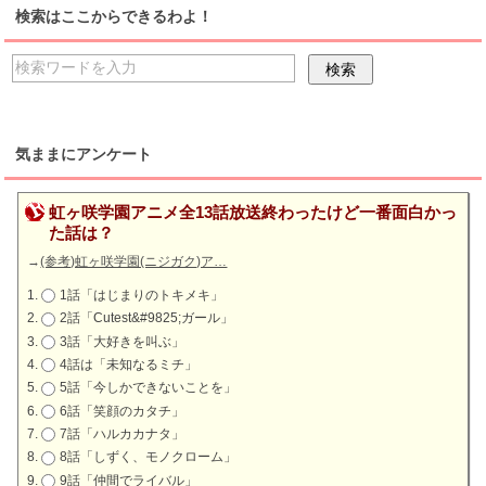
検索はここからできるわよ！
気ままにアンケート
虹ヶ咲学園アニメ全13話放送終わったけど一番面白かっ
た話は？
→
(参考)虹ヶ咲学園(ニジガク)ア…
1話「はじまりのトキメキ」
2話「Cutest&#9825;ガール」
3話「大好きを叫ぶ」
4話は「未知なるミチ」
5話「今しかできないことを」
6話「笑顔のカタチ」
7話「ハルカカナタ」
8話「しずく、モノクローム」
9話「仲間でライバル」