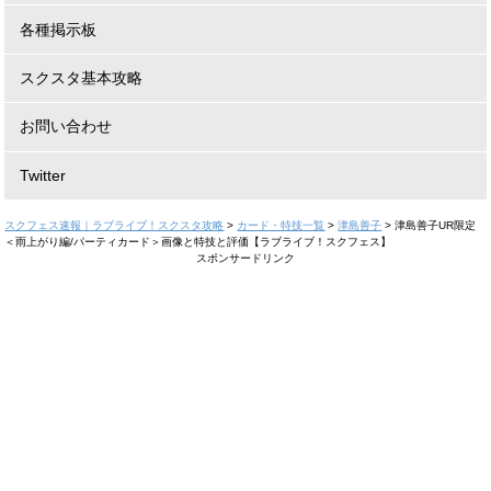
各種掲示板
スクスタ基本攻略
お問い合わせ
Twitter
スクフェス速報｜ラブライブ！スクスタ攻略
>
カード・特技一覧
>
津島善子
>
津島善子UR限定
＜雨上がり編/パーティカード＞画像と特技と評価【ラブライブ！スクフェス】
スポンサードリンク