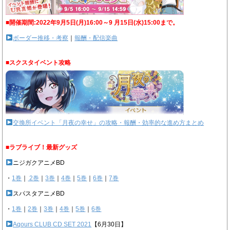
■開催期間:2022年9月5日(月)16:00～9 月15日(水)15:00まで。
ボーダー推移・考察
｜
報酬・配信楽曲
■スクスタイベント攻略
交換所イベント「月夜の幸せ」の攻略・報酬・効率的な進め方まとめ
■ラブライブ！最新グッズ
ニジガクアニメBD
・
1巻
｜
2巻
｜
3巻
｜
4巻
｜
5巻
｜
6巻
｜
7巻
スパスタアニメBD
・
1巻
｜
2巻
｜
3巻
｜
4巻
｜
5巻
｜
6巻
Aqours CLUB CD SET 2021
【6月30日】