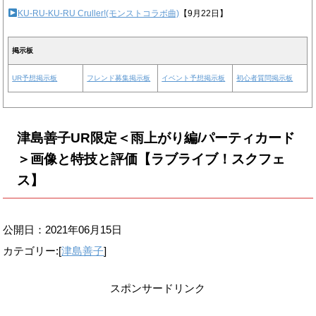
KU-RU-KU-RU Cruller!(モンストコラボ曲)
【9月22日】
掲示板
UR予想掲示板
フレンド募集掲示板
イベント予想掲示板
初心者質問掲示板
津島善子UR限定＜雨上がり編/パーティカード
＞画像と特技と評価【ラブライブ！スクフェ
ス】
公開日：
2021年06月15日
カテゴリー:[
津島善子
]
スポンサードリンク