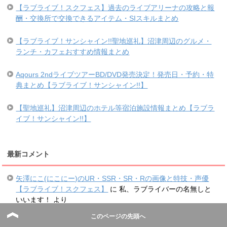
【ラブライブ！スクフェス】過去のライブアリーナの攻略と報
酬・交換所で交換できるアイテム・SIスキルまとめ
【ラブライブ！サンシャイン!!聖地巡礼】沼津周辺のグルメ・
ランチ・カフェおすすめ情報まとめ
Aqours 2ndライブツアーBD/DVD発売決定！発売日・予約・特
典まとめ【ラブライブ！サンシャイン!!】
【聖地巡礼】沼津周辺のホテル等宿泊施設情報まとめ【ラブラ
イブ！サンシャイン!!】
最新コメント
矢澤にこ(にこにー)のUR・SSR・SR・Rの画像と特技・声優
【ラブライブ！スクフェス】
に
私、ラブライバーの名無しと
いいます！
より
【ネタバレ】劇場版ラブライブ！サンシャイン!!映画の感想・
このページの先頭へ
考察まとめ
に
私、ラブライバーの名無しといいます！
より