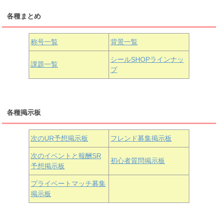
各種まとめ
国木田花丸
津島善子
黒澤ルビィ
桜坂しずく
中須かすみ
称号一覧
背景一覧
天王寺璃奈
浦の星女学院3年生
シールSHOPラインナッ
課題一覧
プ
三船栞子
各種掲示板
小原鞠莉
黒澤ダイヤ
松浦果南
虹ヶ咲学園3年生
次のUR予想掲示板
フレンド募集掲示板
次のイベントと報酬SR
初心者質問掲示板
予想掲示板
近江彼方
朝香果林
エマ・ヴェルデ
プライベートマッチ募集
掲示板