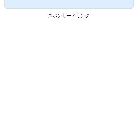
トSHOPにて豪華アイテムと交換できま
す。ここでは、リズミックカーニバルにて
新たに登場した要素「ポイントSHOP」に
スポンサードリンク
ついてまとめています。リズミックカーニ
バルのポイントについてポイントSHOPで
様々なアイテムと交換可能。ポイントはリ
ズミックカーニバルのライブをクリアする
とことで獲得できます。1回あたりの獲得
ポイントリズ...