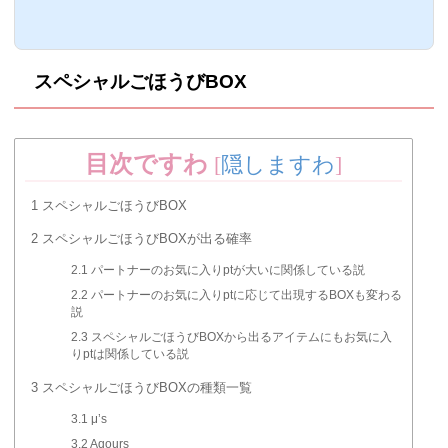
ジが溜まっていくのですが、このゲージを
最大まで貯めるとスクールアイドルスキル
やら様々なアイテムが貰えるのですが、今
回は「ごほうびBOX」から手に入るアイテ
スペシャルごほうびBOX
ムや、ゲージの溜め方などをまとめまし
た。ごほうびBOXとはごほうびBOXとは、
ライブを成功させることで一定数ゲージが
溜まっていき、満タンまで貯めるとスクー
ルアイドルスキルやアイテムなどが手に入
目次ですわ
[
隠しますわ
]
る新しいシ...
1
スペシャルごほうびBOX
2
スペシャルごほうびBOXが出る確率
2.1
パートナーのお気に入りptが大いに関係している説
2.2
パートナーのお気に入りptに応じて出現するBOXも変わる
説
2.3
スペシャルごほうびBOXから出るアイテムにもお気に入
りptは関係している説
3
スペシャルごほうびBOXの種類一覧
3.1
μ’s
3.2
Aqours