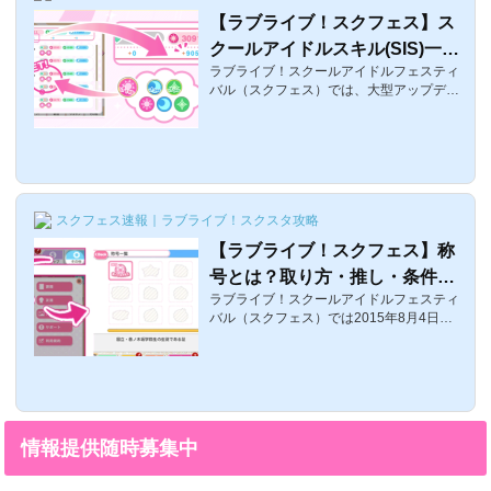
【ラブライブ！スクフェス】ス
クールアイドルスキル(SIS)一覧
ラブライブ！スクールアイドルフェスティ
と入手法とスロット上限解放の
バル（スクフェス）では、大型アップデー
やり方
トが2016年7月に行われたのですが、その
アップデートにより新機能「スクールアイ
ドルスキル」が実装されました！！今回は
スクールアイドルスキルとはなにか？と効
果や、種類一覧をまとめました。スクール
アイドルスキルとはそれでは、スクールア
スクフェス速報｜ラブライブ！スクスタ攻略
イドルスキルについてです。スクールアイ
ドルスキルとは部員にセットすることで、
【ラブライブ！スクフェス】称
部員のステータスや特技を強化できます。
号とは？取り方・推し・条件・
スコアが増えるものや、判定を強化するも
のなど、様々ありますが、基本的には「ご
ラブライブ！スクールアイドルフェスティ
フルコンボなど
ほう...
バル（スクフェス）では2015年8月4日に
夏の大型アップデートにより、様々な新機
能が登場。今回紹介するのは、課題をクリ
アすることで手に入る「称号」についてで
す。称号には推しメンの称号やら、一般生
勧誘をして手に入るスカウトマンなどがあ
りますがそんな一覧についても紹介しま
情報提供随時募集中
す。称号とはそれでは、称号についてで
す。称号とは、課題をクリアすることでも
らえ、自分のプロフィールの一部として設