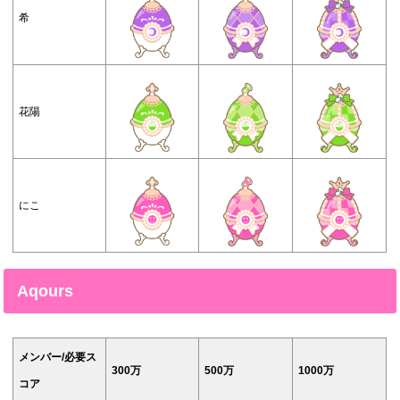
希
花陽
にこ
Aqours
メンバー/必要ス
300万
500万
1000万
コア