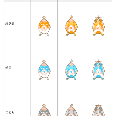
穂乃果
絵里
ことり