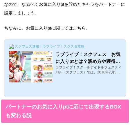
なので、なるべくお気に入りptを貯めたキャラをパートナーに
設定しましょう。
ちなみに、お気に入りptに関してはこちら。
スクフェス速報｜ラブライブ！スクスタ攻略
ラブライブ！スクフェス お気
に入りptとは？溜め方や獲得出
ラブライブ！スクールアイドルフェスティ
来るpt・パートナー設定
バル（スクフェス）では、2016年7月5日
に大型アップデートが行われ、様々な新し
い機能が実装されたのですが、今回は「お
気に入りpt」の溜め方など、お気に入りpt
についてまとめましたお気に入りptとはお
気に入りptとは、以前のプロフィールのと
ころに表示されていた「絆pt」に加えてパ
パートナーのお気に入りptに応じて出現するBOX
ートナーに設定したり、ユニットに参加さ
せてライブすることで溜まっていくptのこ
も変わる説
とです。確認方法は、「その他」→「プロ
フィール」→「クリア曲数／部員」の順番
で確認可能です↑俺氏の場合。基本的にか