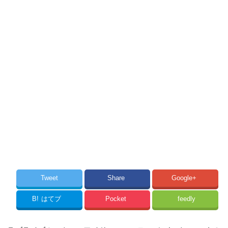
Tweet
Share
Google+
B!
はてブ
Pocket
feedly