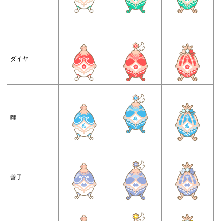
ダイヤ
曜
善子