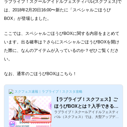
ラブライブ！スクールアイドルフェスティバル(スクフェス)で
は、2018年2月20日16:00〜新たに「スペシャルごほうび
BOX」が登場しました。
ここでは、スペシャルごほうびBOXに関する内容をまとめて
います。出る確率は？さらにスペシャルごほうびBOXを開け
た際に、なんのアイテムが入っているのか？ぜひご覧くださ
い。
なお、通常のごほうびBOXはこちら！
スクフェス速報｜ラブライブ！スクスタ攻略
【ラブライブ！スクフェス】ご
ほうびBOXとは？入手できるア
ラブライブ！スクールアイドルフェスティ
イテムやゲージを効率的に貯め
バル（スクフェス）では、大型アップデー
る方法
トにより「ごほうびBOX」が登場しまし
た！ライブを成功させることで一定数ゲー