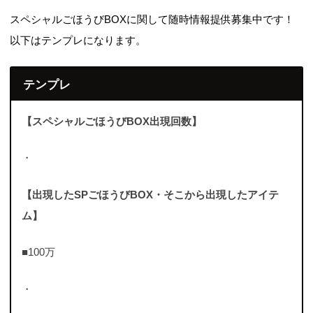
定できます。獲得した称号はその他→称
スペシャルごほうびBOXに関して随時情報提供募集中です！
号、もしくはホーム画面orプロフィール画
面の称号をタ...
以下はテンプレになります。
テンプレ
【スペシャルごほうびBOX出現回数】
・
【出現したSPごほうびBOX・そこから出現したアイテ
ム】
■100万
・