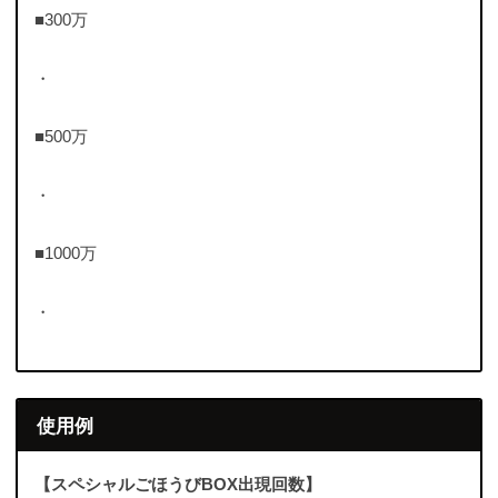
■300万
・
■500万
・
■1000万
・
使用例
【スペシャルごほうびBOX出現回数】