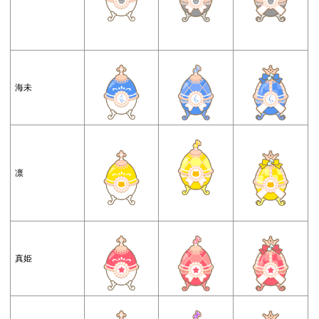
海未
凛
真姫