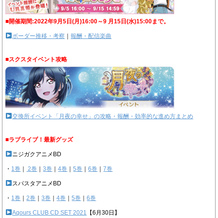
■開催期間:2022年9月5日(月)16:00～9 月15日(水)15:00まで。
ボーダー推移・考察
｜
報酬・配信楽曲
■スクスタイベント攻略
交換所イベント「月夜の幸せ」の攻略・報酬・効率的な進め方まとめ
■ラブライブ！最新グッズ
ニジガクアニメBD
・
1巻
｜
2巻
｜
3巻
｜
4巻
｜
5巻
｜
6巻
｜
7巻
スパスタアニメBD
・
1巻
｜
2巻
｜
3巻
｜
4巻
｜
5巻
｜
6巻
Aqours CLUB CD SET 2021
【6月30日】