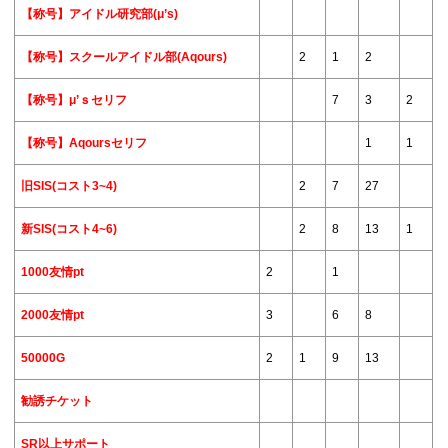
【称号】アイドル研究部(μ’s)
【称号】スクールアイドル部(Aqours)
2
1
2
【称号】μ’ｓセリフ
7
3
2
【称号】Aqoursセリフ
1
1
旧SIS(コスト3~4)
2
7
27
新SIS(コスト4~6)
2
8
13
1
1000友情pt
2
1
2000友情pt
3
6
8
50000G
2
1
9
13
勧誘チケット
SR以上サポート