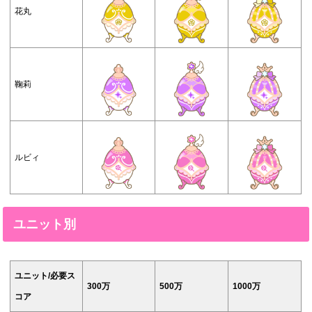
花丸
鞠莉
ルビィ
ユニット別
ユニット/必要ス
300万
500万
1000万
コア