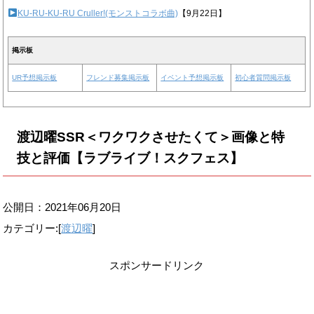
KU-RU-KU-RU Cruller!(モンストコラボ曲)
【9月22日】
掲示板
UR予想掲示板
フレンド募集掲示板
イベント予想掲示板
初心者質問掲示板
渡辺曜SSR＜ワクワクさせたくて＞画像と特
技と評価【ラブライブ！スクフェス】
公開日：
2021年06月20日
カテゴリー:[
渡辺曜
]
スポンサードリンク