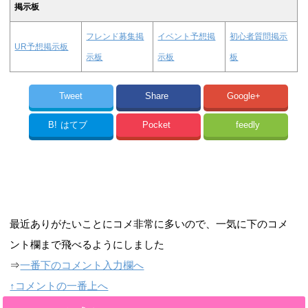
掲示板
フレンド募集掲
イベント予想掲
初心者質問掲示
UR予想掲示板
示板
示板
板
Tweet
Share
Google+
B!
はてブ
Pocket
feedly
最近ありがたいことにコメ非常に多いので、一気に下のコメ
ント欄まで飛べるようにしました
⇒
一番下のコメント入力欄へ
↑コメントの一番上へ