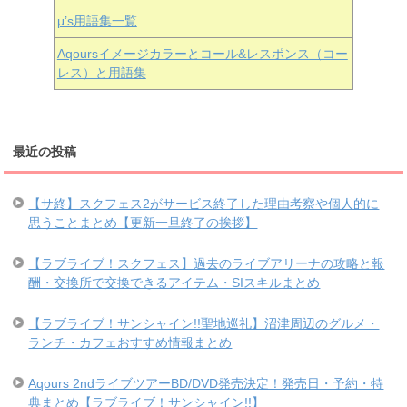
μ’s用語集一覧
Aqoursイメージカラーとコール&レスポンス（コー
レス）と用語集
最近の投稿
【サ終】スクフェス2がサービス終了した理由考察や個人的に
思うことまとめ【更新一旦終了の挨拶】
【ラブライブ！スクフェス】過去のライブアリーナの攻略と報
酬・交換所で交換できるアイテム・SIスキルまとめ
【ラブライブ！サンシャイン!!聖地巡礼】沼津周辺のグルメ・
ランチ・カフェおすすめ情報まとめ
Aqours 2ndライブツアーBD/DVD発売決定！発売日・予約・特
典まとめ【ラブライブ！サンシャイン!!】