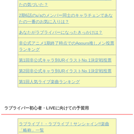
たの気づいた？
2期6話のμ’sのメンバー同士のキャラチェンであな
たの一番のお気に入りは？
あなたがラブライバーになったきっかけは？
非公式アニメ1期終了時点でのAqours推しメン投票
ランキング
第1回非公式キャラ別URイラストNo.1決定戦投票
第2回非公式キャラ別URイラストNo.1決定戦投票
第1回人気ライブ楽曲ランキング
ラブライバー初心者・LIVEに向けての予習用
ラブライブ！・ラブライブ！サンシャイン!!楽曲
「略称」一覧