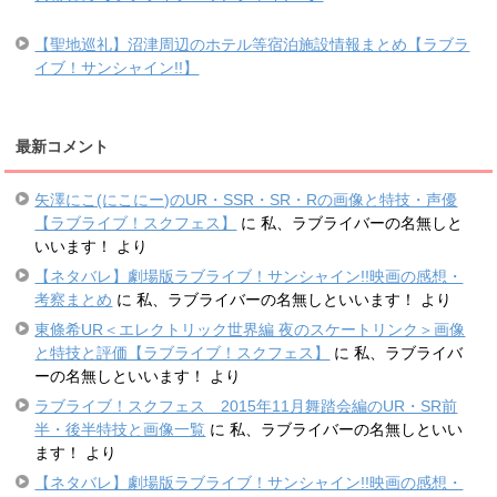
【聖地巡礼】沼津周辺のホテル等宿泊施設情報まとめ【ラブラ
イブ！サンシャイン!!】
最新コメント
矢澤にこ(にこにー)のUR・SSR・SR・Rの画像と特技・声優
【ラブライブ！スクフェス】
に
私、ラブライバーの名無しと
いいます！
より
【ネタバレ】劇場版ラブライブ！サンシャイン!!映画の感想・
考察まとめ
に
私、ラブライバーの名無しといいます！
より
東條希UR＜エレクトリック世界編 夜のスケートリンク＞画像
と特技と評価【ラブライブ！スクフェス】
に
私、ラブライバ
ーの名無しといいます！
より
ラブライブ！スクフェス 2015年11月舞踏会編のUR・SR前
半・後半特技と画像一覧
に
私、ラブライバーの名無しといい
ます！
より
【ネタバレ】劇場版ラブライブ！サンシャイン!!映画の感想・