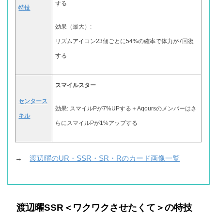
する
特技
効果（最大）:
リズムアイコン23個ごとに54%の確率で体力が7回復
する
スマイルスター
センタース
効果: スマイルPが7%UPする＋Aqoursのメンバーはさ
キル
らにスマイルPが1%アップする
→
渡辺曜のUR・SSR・SR・Rのカード画像一覧
渡辺曜SSR＜ワクワクさせたくて＞の特技