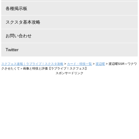
各種掲示板
スクスタ基本攻略
お問い合わせ
Twitter
スクフェス速報｜ラブライブ！スクスタ攻略
>
カード・特技一覧
>
渡辺曜
>
渡辺曜SSR＜ワクワ
クさせたくて＞画像と特技と評価【ラブライブ！スクフェス】
スポンサードリンク