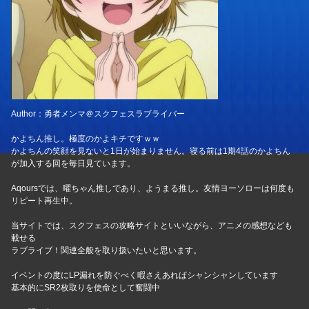
Author：勇者メンマ＠スクフェスラブライバー
かよちん推し。極度のかよキチですｗｗ
かよちんの笑顔を見ないと1日が始まりません。寝る前は1期4話のかよちん
が加入する回を毎日見ています。
Aqoursでは、曜ちゃん推しであり、ようまる推し。友情ヨーソローは何度も
リピート再生中。
当サイトでは、スクフェスの攻略サイトといいながら、アニメの感想なども
載せる
ラブライブ！関連全般を取り扱いたいと思います。
イベントの度にLP漏れを防ぐべく暇さえあればシャンシャンしています
基本的にSR2枚取りを使命として奮闘中