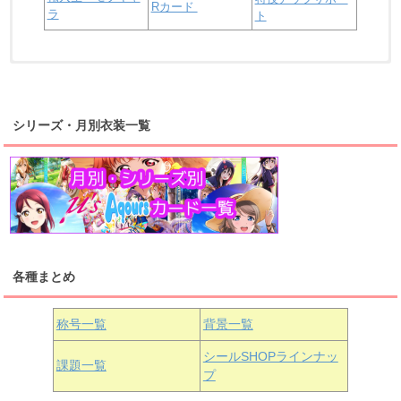
Rカード
ラ
ト
浦の星女学院2年生
虹ヶ咲学園2年生
シリーズ・月別衣装一覧
高海千歌
渡辺曜
桜内梨子
上原歩夢
宮下愛
優木せつ菜
浦の星女学院1年生
虹ヶ咲学園1年生
各種まとめ
国木田花丸
津島善子
黒澤ルビィ
桜坂しずく
中須かすみ
称号一覧
背景一覧
天王寺璃奈
浦の星女学院3年生
シールSHOPラインナッ
課題一覧
プ