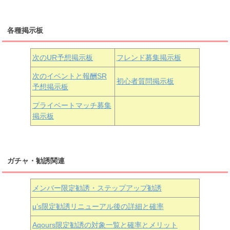
三船栞子
各種掲示板
小原鞠莉
黒澤ダイヤ
松浦果南
虹ヶ咲学園3年生
次のUR予想掲示板
フレンド募集掲示板
次のイベントと報酬SR
初心者質問掲示板
予想掲示板
近江彼方
朝香果林
エマ・ヴェルデ
プライベートマッチ募集
掲示板
ガチャ・勧誘関連
メンバー限定勧誘・ステップアップ勧誘
μ’s限定勧誘リニューアル後の詳細と確率
Aqours
限定勧誘の対象一覧と確率とメリット