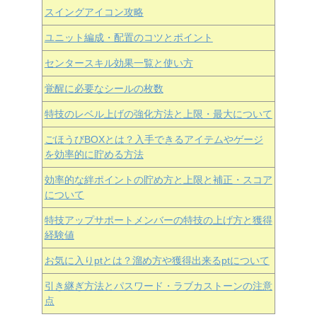
スイングアイコン攻略
ユニット編成・配置のコツとポイント
センタースキル効果一覧と使い方
覚醒に必要なシールの枚数
特技のレベル上げの強化方法と上限・最大について
ごほうびBOXとは？入手できるアイテムやゲージ
を効率的に貯める方法
効率的な絆ポイントの貯め方と上限と補正・スコア
について
特技アップサポートメンバーの特技の上げ方と獲得
経験値
お気に入りptとは？溜め方や獲得出来るptについて
引き継ぎ方法とパスワード・ラブカストーンの注意
点