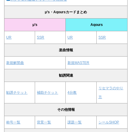
μ’s・Aqoursカードまとめ
μ’s
Aqours
UR
SSR
UR
SSR
楽曲情報
新規解禁曲
新規MASTER
勧誘関連
リセマラのやり
勧誘チケット
補助チケット
4分教
方
その他情報
称号一覧
背景一覧
課題一覧
シールSHOP