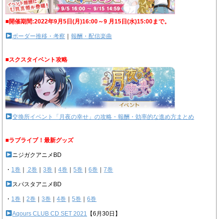
■開催期間:2022年9月5日(月)16:00～9 月15日(水)15:00まで。
ボーダー推移・考察
｜
報酬・配信楽曲
■スクスタイベント攻略
交換所イベント「月夜の幸せ」の攻略・報酬・効率的な進め方まとめ
■ラブライブ！最新グッズ
ニジガクアニメBD
・
1巻
｜
2巻
｜
3巻
｜
4巻
｜
5巻
｜
6巻
｜
7巻
スパスタアニメBD
・
1巻
｜
2巻
｜
3巻
｜
4巻
｜
5巻
｜
6巻
Aqours CLUB CD SET 2021
【6月30日】