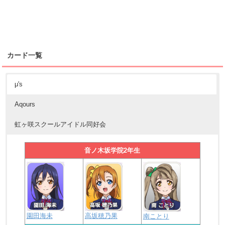
カード一覧
μ's
Aqours
虹ヶ咲スクールアイドル同好会
音ノ木坂学院2年生
園田海未
高坂穂乃果
南ことり