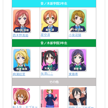
音ノ木坂学院1年生
星空凛
小泉花陽
西木野真姫
音ノ木坂学院3年生
矢澤にこ
絢瀬絵里
東條希
その他
転入生・モブキャ
特技アップサポー