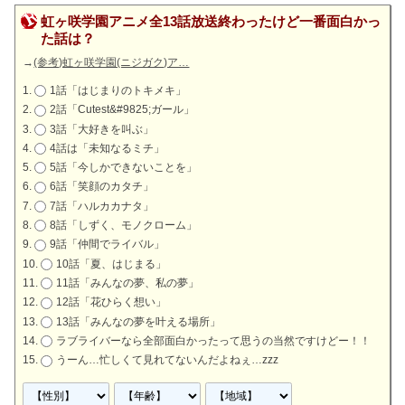
虹ヶ咲学園アニメ全13話放送終わったけど一番面白かっ
た話は？
→
(参考)虹ヶ咲学園(ニジガク)ア…
1話「はじまりのトキメキ」
2話「Cutest&#9825;ガール」
3話「大好きを叫ぶ」
4話は「未知なるミチ」
5話「今しかできないことを」
6話「笑顔のカタチ」
7話「ハルカカナタ」
8話「しずく、モノクローム」
9話「仲間でライバル」
10話「夏、はじまる」
11話「みんなの夢、私の夢」
12話「花ひらく想い」
13話「みんなの夢を叶える場所」
ラブライバーなら全部面白かったって思うの当然ですけどー！！
うーん…忙しくて見れてないんだよねぇ…zzz