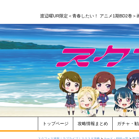
渡辺曜UR限定＜青春したい！ アニメ1期BD2巻
トップページ
攻略情報まとめ
ガチャ・勧
スクフェス速報｜ラブライブ！スクスタ攻略
>
カード・特技一覧
>
渡辺