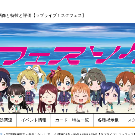
＞画像と特技と評価【ラブライブ！スクフェス】
誘関連
イベント情報
カード・特技一覧
各種掲示板
ス
曜
>
渡辺曜UR限定＜青春したい！ アニメ1期BD2巻＞画像と特技と評価【ラブライブ！スクフェス