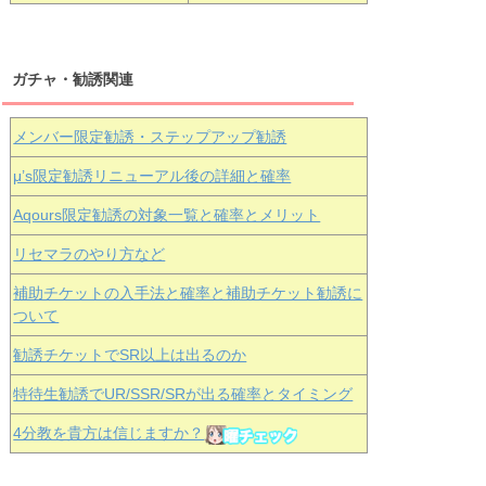
ガチャ・勧誘関連
メンバー限定勧誘・ステップアップ勧誘
μ’s限定勧誘リニューアル後の詳細と確率
Aqours
限定勧誘の対象一覧と確率とメリット
リセマラのやり方など
補助チケットの入手法と確率と補助チケット勧誘に
ついて
勧誘チケットでSR以上は出るのか
特待生勧誘でUR/SSR/SRが出る確率とタイミング
4分教を貴方は信じますか？