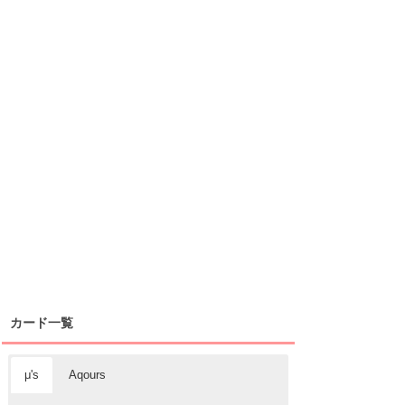
カード一覧
μ's
Aqours