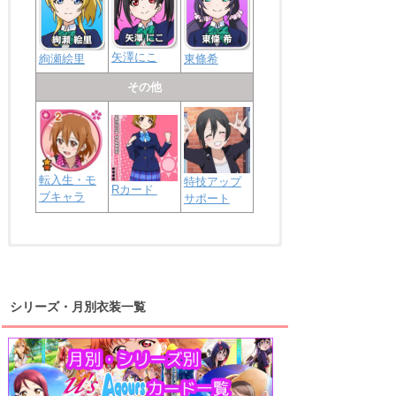
矢澤にこ
絢瀬絵里
東條希
その他
転入生・モ
特技アップ
Rカード
ブキャラ
サポート
浦の星女学院2年生
虹ヶ咲学園2年生
シリーズ・月別衣装一覧
高海千歌
渡辺曜
桜内梨子
上原歩夢
宮下愛
優木せつ菜
浦の星女学院1年生
虹ヶ咲学園1年生