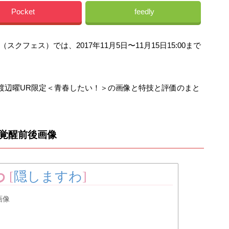
Pocket
feedly
フェス）では、2017年11月5日〜11月15日15:00まで
、渡辺曜UR限定＜青春したい！＞の画像と特技と評価のまと
の覚醒前後画像
わ
[
隠しますわ
]
画像