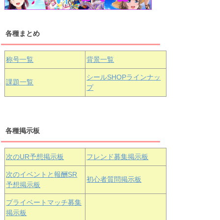
各種まとめ
国木田花丸
津島善子
黒澤ルビィ
桜坂しずく
中須かすみ
称号一覧
背景一覧
天王寺璃奈
浦の星女学院3年生
シールSHOPラインナッ
課題一覧
プ
三船栞子
各種掲示板
小原鞠莉
黒澤ダイヤ
松浦果南
虹ヶ咲学園3年生
次のUR予想掲示板
フレンド募集掲示板
次のイベントと報酬SR
初心者質問掲示板
予想掲示板
エマ・ヴェ
近江彼方
朝香果林
プライベートマッチ募集
ルデ
掲示板