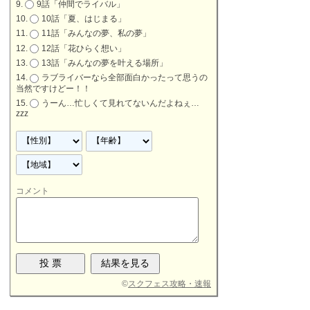
9話「仲間でライバル」
10話「夏、はじまる」
11話「みんなの夢、私の夢」
12話「花ひらく想い」
13話「みんなの夢を叶える場所」
ラブライバーなら全部面白かったって思うの
当然ですけどー！！
うーん…忙しくて見れてないんだよねぇ…
zzz
コメント
©
スクフェス攻略・速報