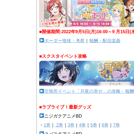
■開催期間:2022年9月5日(月)16:00～9 月15日(
ボーダー推移・考察
｜
報酬・配信楽曲
■スクスタイベント攻略
交換所イベント「月夜の幸せ」の攻略・報酬
■ラブライブ！最新グッズ
ニジガクアニメBD
・
1巻
｜
2巻
｜
3巻
｜
4巻
｜
5巻
｜
6巻
｜
7巻
スパスタアニメBD