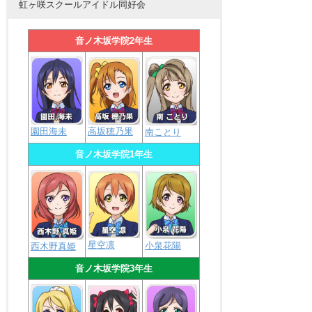
虹ヶ咲スクールアイドル同好会
音ノ木坂学院2年生
園田海未
高坂穂乃果
南ことり
音ノ木坂学院1年生
星空凛
小泉花陽
西木野真姫
音ノ木坂学院3年生