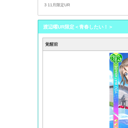
3
11月限定UR
渡辺曜UR限定＜青春したい！＞
覚醒前