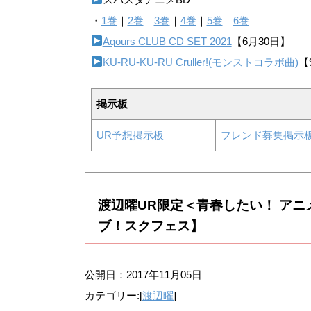
・
1巻
｜
2巻
｜
3巻
｜
4巻
｜
5巻
｜
6巻
Aqours CLUB CD SET 2021
【6月30日】
KU-RU-KU-RU Cruller!(モンストコラボ曲)
【
掲示板
UR予想掲示板
フレンド募集掲示
渡辺曜UR限定＜青春したい！ アニ
ブ！スクフェス】
公開日：
2017年11月05日
カテゴリー:[
渡辺曜
]