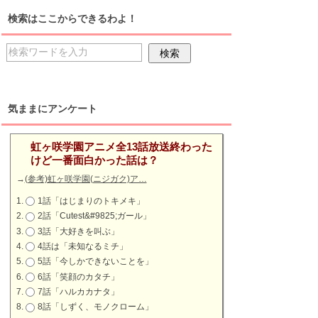
検索はここからできるわよ！
気ままにアンケート
虹ヶ咲学園アニメ全13話放送終わった
けど一番面白かった話は？
→
(参考)虹ヶ咲学園(ニジガク)ア…
1話「はじまりのトキメキ」
2話「Cutest&#9825;ガール」
3話「大好きを叫ぶ」
4話は「未知なるミチ」
5話「今しかできないことを」
6話「笑顔のカタチ」
7話「ハルカカナタ」
8話「しずく、モノクローム」