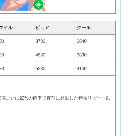
マイル
ピュア
クール
00
3790
2640
90
4980
3830
90
5280
4130
0個ごとに22%の確率で直前に発動した特技リピート以