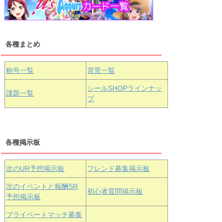
浦の星女学院1年生
虹ヶ咲学園1年生
各種まとめ
国木田花丸
津島善子
黒澤ルビィ
桜坂しずく
中須かすみ
称号一覧
背景一覧
天王寺璃奈
浦の星女学院3年生
シールSHOPラインナッ
課題一覧
プ
三船栞子
各種掲示板
小原鞠莉
黒澤ダイヤ
松浦果南
虹ヶ咲学園3年生
次のUR予想掲示板
フレンド募集掲示板
次のイベントと報酬SR
初心者質問掲示板
予想掲示板
エマ・ヴェ
近江彼方
朝香果林
プライベートマッチ募集
ルデ