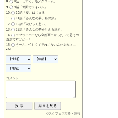
8話「しずく、モノクローム」
9話「仲間でライバル」
10話「夏、はじまる」
11話「みんなの夢、私の夢」
12話「花ひらく想い」
13話「みんなの夢を叶える場所」
ラブライバーなら全部面白かったって思うの
当然ですけどー！！
うーん…忙しくて見れてないんだよねぇ…
zzz
コメント
©
スクフェス攻略・速報