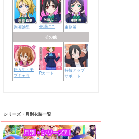
矢澤にこ
絢瀬絵里
東條希
その他
転入生・モ
特技アップ
Rカード
ブキャラ
サポート
浦の星女学院2年生
虹ヶ咲学園2年生
シリーズ・月別衣装一覧
高海千歌
渡辺曜
桜内梨子
上原歩夢
宮下愛
優木せつ菜