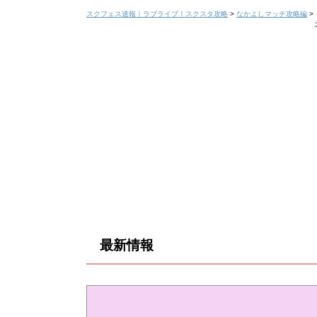
スクフェス速報｜ラブライブ！スクスタ攻略
>
なかよしマッチ攻略編
>
最新情報