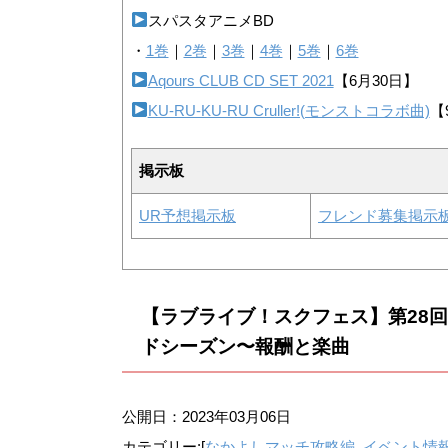
スパスタアニメBD
・
1巻
｜
2巻
｜
3巻
｜
4巻
｜
5巻
｜
6巻
Aqours CLUB CD SET 2021
【6月30日】
KU-RU-KU-RU Cruller!(モンストコラボ曲)
【
掲示板
UR予想掲示板
フレンド募集掲示
【ラブライブ！スクフェス】第28
ドシーズン〜報酬と楽曲
公開日：
2023年03月06日
カテゴリー:[
なかよしマッチ攻略編
,
イベント情