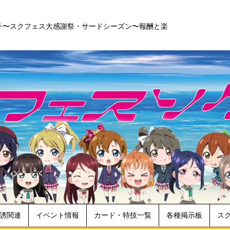
チ〜スクフェス大感謝祭・サードシーズン〜報酬と楽
誘関連
イベント情報
カード・特技一覧
各種掲示板
ス