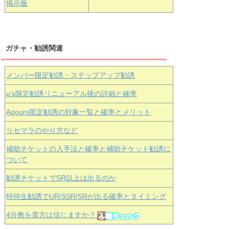
掲示板
ガチャ・勧誘関連
メンバー限定勧誘・ステップアップ勧誘
μ’s限定勧誘リニューアル後の詳細と確率
Aqours
限定勧誘の対象一覧と確率とメリット
リセマラのやり方など
補助チケットの入手法と確率と補助チケット勧誘に
ついて
勧誘チケットでSR以上は出るのか
特待生勧誘でUR/SSR/SRが出る確率とタイミング
4分教を貴方は信じますか？