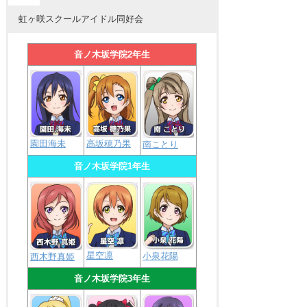
虹ヶ咲スクールアイドル同好会
音ノ木坂学院2年生
園田海未
高坂穂乃果
南ことり
音ノ木坂学院1年生
星空凛
小泉花陽
西木野真姫
音ノ木坂学院3年生