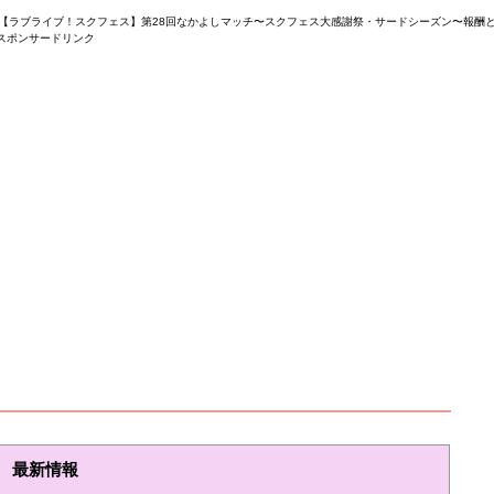
【ラブライブ！スクフェス】第28回なかよしマッチ〜スクフェス大感謝祭・サードシーズン〜報酬
スポンサードリンク
最新情報