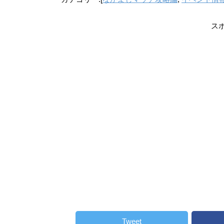
ス
Tweet