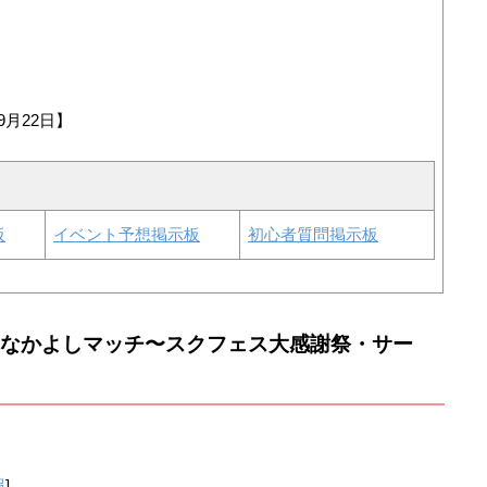
9月22日】
板
イベント予想掲示板
初心者質問掲示板
回なかよしマッチ〜スクフェス大感謝祭・サー
報
]