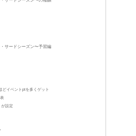
祭・サードシーズン〜予習編
ほどイベントptを多くゲット
覧表
」が設定
？