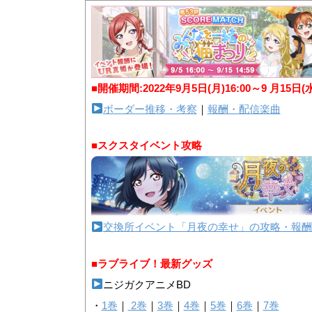
■開催期間:2022年9月5日(月)16:00～9 月15日(
ボーダー推移・考察
｜
報酬・配信楽曲
■スクスタイベント攻略
交換所イベント「月夜の幸せ」の攻略・報酬
■ラブライブ！最新グッズ
ニジガクアニメBD
・
1巻
｜
2巻
｜
3巻
｜
4巻
｜
5巻
｜
6巻
｜
7巻