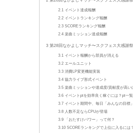
2.1
イベント達成報酬
2.2
イベントランキング報酬
2.3
SCOREランキング報酬
2.4
楽曲ミッション達成報酬
3
第28回なかよしマッチ〜スクフェス大感謝
3.1
イベント報酬から部員が消える
3.2
エールユニット
3.3
消費LP変更機能実装
3.4
協力ライブ形式イベント
3.5
楽曲ミッションや達成度/貢献度が高い
3.6
イベントptを効率良く稼ぐには？pt一
3.7
イベント期間中、毎日「みんなの目標
3.8
人数不足ならCPUが登場
3.9
「おたすけパワー」って何？
3.10
SCOREランキングで上位に入るには