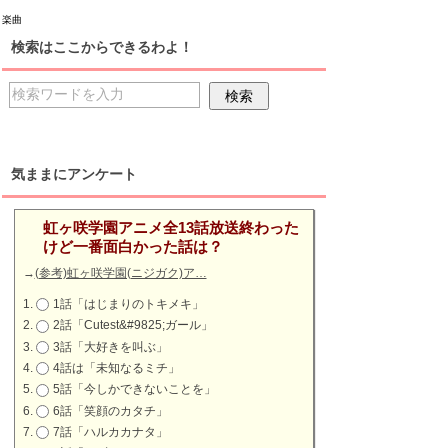
と楽曲
検索はここからできるわよ！
気ままにアンケート
虹ヶ咲学園アニメ全13話放送終わった
けど一番面白かった話は？
→
(参考)虹ヶ咲学園(ニジガク)ア…
1話「はじまりのトキメキ」
2話「Cutest&#9825;ガール」
3話「大好きを叫ぶ」
4話は「未知なるミチ」
5話「今しかできないことを」
6話「笑顔のカタチ」
7話「ハルカカナタ」