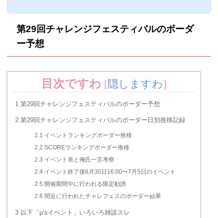
ベントでは、フェス1回に出したスコアで
順位が決まるのですが、どのように上位を
目指せばいいのか？ユニットのステータス
第29回チャレンジフェスティバルのボーダ
合計値の目安はどれくらいなのか？アレン
ジ・特技などをまとめました。SCOREラ
ー予想
ンキング【スコアランキング】それでは、
イベントSCOREランキングについてで
す。SCOREランキングとは、フェス1回あ
たりの合計のSCORE...
目次ですわ
[
隠しますわ
]
1
第29回チャレンジフェスティバルのボーダー予想
2
第29回チャレンジフェスティバルのボーダー日別推移記録
2.1
イベントランキングボーダー推移
2.2
SCOREランキングボーダー推移
2.3
イベント表と俺氏一言考察
2.4
イベント終了後6月30日16:00〜7月5日のイベント
2.5
開催期間中に行われる限定勧誘
2.6
間近に行われたチャレフェスのボーダー結果
3
以下「μ’sイベント」いろいろ雑談スレ