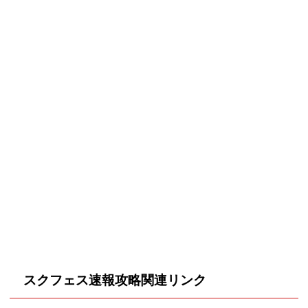
3/11(木)
14:30頃
6356178
1721844
762772
-309862
-91776
-100195
+301657
+80628
+43780
5/10(月)
+525552
+126438
+52196
3/12(金)
1849364
636874
275148
3/13(土)
2178164
700748
317564
5/11(火)
2164868
698668
301496
3/14(日)
2616744
803444
379755
5/12(水)
2553184
782344
351608
3/15(月)
2857195
874526
430112
5/13(木)
2975573
872111
401992
11:30頃
3235136
955072
485280
5/14(金)
3438408
978635
461556
12:30頃
3297642
980800
494716
5/15(土)
3761756
1060700
507852
13:30頃
3409380
1007697
512950
11:30頃
4285756
1163800
572692
14:30頃
スクフェス速報攻略関連リンク
12:30頃
4372820
1187132
587868