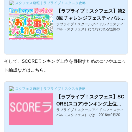
スクフェス速報｜ラブライブ！スクスタ攻略
【ラブライブ！スクフェス】第2
8回チャレンジフェスティバル
ラブライブ！スクールアイドルフェスティ
(チャレフェス)報酬と楽曲まと
バル（スクフェス）にて行われる恒例の
め【μ’sイベント】
「チャレンジフェスティバル(チャレフェ
ス)」の28回目の開催告知が来ました！チ
ャレンジフェスティバルでは、最大5曲連
続プレイ可能で、プレイしたいコースを選
びランダムで登場する楽曲をシャンシャン
しクリアすることでポイントが貰えて、ポ
そして、SCOREランキング上位を目指すためのコツやユニッ
イントに応じて報酬がもらえるというイベ
ントになります。そんな第28回目となる
ト編成などはこちら。
「第28回チャレンジフェスティバル（チャ
レフェス）」の報酬や楽曲をまとめまし
た。なお、ボーダー情報はこちら。第28回
スクフェス速報｜ラブライブ！スクスタ攻略
チャレンジフ...
【ラブライブ！スクフェス】SC
ORE(スコア)ランキング上位を
ラブライブ！スクールアイドルフェスティ
狙うためのSIS組み合わせ・編
バル（スクフェス）では、2016年9月20日
成ハイスコア攻略
のメドレーフェスティバルよりSCOREラ
ンキング【スコアランキング】という新た
なランキング報酬が登場しました。このイ