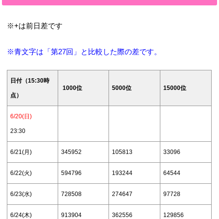
※+は前日差です
※青文字は「第27回」と比較した際の差です。
日付（15:30時
1000位
5000位
15000位
点）
6/20(日)
23:30
6/21(月)
345952
105813
33096
6/22(火)
594796
193244
64544
6/23(水)
728508
274647
97728
6/24(木)
913904
362556
129856