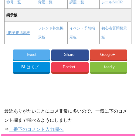
称号一覧
背景一覧
課題一覧
シールSHOP
掲示板
フレンド募集掲
イベント予想掲
初心者質問掲示
UR予想掲示板
示板
示板
板
Tweet
Share
Google+
B!
はてブ
Pocket
feedly
最近ありがたいことにコメ非常に多いので、一気に下のコメ
ント欄まで飛べるようにしました
⇒
一番下のコメント入力欄へ