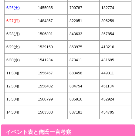
6/26(土)
1455035
790787
182774
6/27(日)
1484867
822051
306259
6/28(月)
1506891
843633
367854
6/29(火)
1529150
863975
413216
6/30(水)
1541234
873411
431695
11:30頃
1556457
883458
449311
12:30頃
1558402
884754
451134
13:30頃
1560799
885916
452924
14:30頃
1563503
887181
454705
イベント表と俺氏一言考察