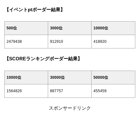
23:30
+26068
+8476
12:30頃
4529292
1607392
838744
10/15(木)
3300408
1071500
581226
【イベントptボーダー結果】
12/25(金)
2236864
730792
328072
13:30頃
4620352
1646028
860817
3/6(土)
415148
124948
38390
308468
60007
11:30頃
3762296
1205872
637054
12/26(土)
2677801
829936
396780
500位
3000位
10000位
14:30頃
6/29(月)
0
3/7(日)
678784
232932
85803
日付（15:30時
12:30頃
3838728
1228448
646728
+18960
+8159
12/27(日)
3162620
941240
454908
500位
3000位
10000位
2479438
912910
418920
点）
3/8(月)
878680
318192
120808
13:30頃
3961808
1269517
663636
12/28(月)
3623288
1052528
515348
6/30(火)
323748
64596
0
5/5(水)
【SCOREランキングボーダー結果】
3/9(火)
1080720
407552
159256
14:30頃
4057690
1310540
686516
12/29(火)
4241172
1163930
576258
356528
106336
31924
23:30
11:30頃
348508
71823
0
1316624
496746
198808
10000位
30000位
50000位
12/30(水)
4904951
1315570
621233
12:30頃
352056
72748
0
5/6(木)
594108
169128
54296
+235904
+89194
+39552
1564826
887757
455459
12/31(木)
3/10(水)
5350148
1410964
647120
13:30頃
358282
74144
0
5/7(金)
886164
296836
104424
-284314
-103506
-77088
11:30頃
5959776
1570280
699616
スポンサードリンク
14:30頃
366500
76076
0
5/8(土)
886164
296836
104424
12:30頃
6047607
1603184
712840
1572158
582076
239013
5/9(日)
1540519
542556
207224
13:30頃
6166741
1647328
732828
+255534
+85330
+40205
1842176
623184
251004