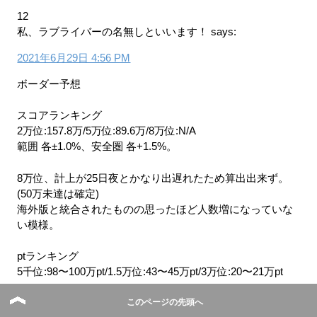
12
私、ラブライバーの名無しといいます！
says:
2021年6月29日 4:56 PM
ボーダー予想
スコアランキング
2万位:157.8万/5万位:89.6万/8万位:N/A
範囲 各±1.0%、安全圏 各+1.5%。
8万位、計上が25日夜とかなり出遅れたため算出出来ず。
(50万未達は確定)
海外版と統合されたものの思ったほど人数増になっていな
い模様。
ptランキング
5千位:98〜100万pt/1.5万位:43〜45万pt/3万位:20〜21万pt
達成報酬の区切りポイントと被ることも無さそうなので、
このページの先頭へ