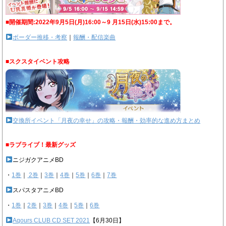
■開催期間:2022年9月5日(月)16:00～9 月15日(水)15:00まで。
ボーダー推移・考察
｜
報酬・配信楽曲
■スクスタイベント攻略
交換所イベント「月夜の幸せ」の攻略・報酬・効率的な進め方まとめ
■ラブライブ！最新グッズ
ニジガクアニメBD
・
1巻
｜
2巻
｜
3巻
｜
4巻
｜
5巻
｜
6巻
｜
7巻
スパスタアニメBD
・
1巻
｜
2巻
｜
3巻
｜
4巻
｜
5巻
｜
6巻
Aqours CLUB CD SET 2021
【6月30日】