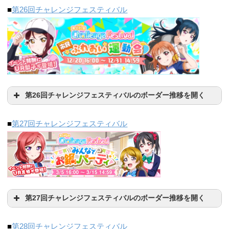
10000位
50000位
120000位
■
第26回チャレンジフェスティバル
点）
10000位
30000位
50000位
500位
3000位
10000位
6/20(土)
1894085（10000
1231764（30000
927305（50000位）
23:30
4124102
1348221
705058
位）
位）
6/21(日)
47980
0
0
第26回チャレンジフェスティバルのボーダー推移を開く
93636
10000位
30000位
50000位
日付（15:30時
6/22(月)
10707
0
500位
3000位
10000位
■
第27回チャレンジフェスティバル
+45656
点）
1966509
1249547
936169
500位
3000位
10000位
8/20(木)
115586
15904
360071
129264
39616
6473758
1779320
790464
23:30
6/23(火)
0
+21950
+5197
日付（15:30時
500位
3000位
10000位
8/21(金)
618440
230312
85499
第27回チャレンジフェスティバルのボーダー推移を開く
点）
154692
22972
8/22(土)
935672
407164
169156
10000位
30000位
50000位
■
第28回チャレンジフェスティバル
10/5(月)
6/24(水)
0