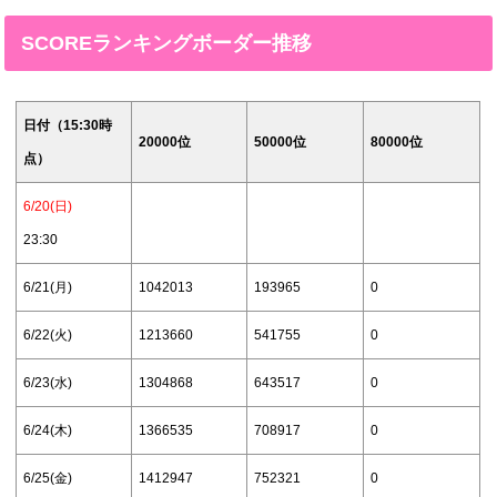
SCOREランキングボーダー推移
日付（15:30時
20000位
50000位
80000位
点）
6/20(日)
23:30
6/21(月)
1042013
193965
0
6/22(火)
1213660
541755
0
6/23(水)
1304868
643517
0
6/24(木)
1366535
708917
0
6/25(金)
1412947
752321
0