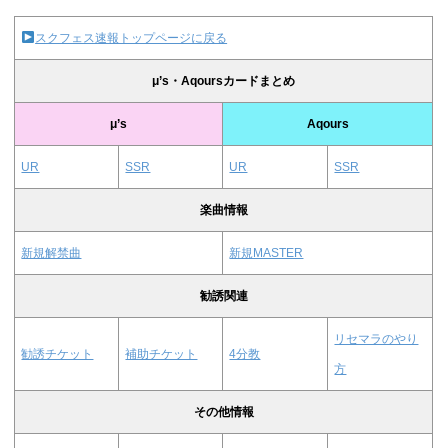
13:30頃
4488909
1220384
602928
スクフェス速報トップページに戻る
14:30頃
4633572
1273288
620224
μ’s・Aqoursカードまとめ
μ’s
Aqours
UR
SSR
UR
SSR
楽曲情報
新規解禁曲
新規MASTER
勧誘関連
リセマラのやり
勧誘チケット
補助チケット
4分教
方
その他情報