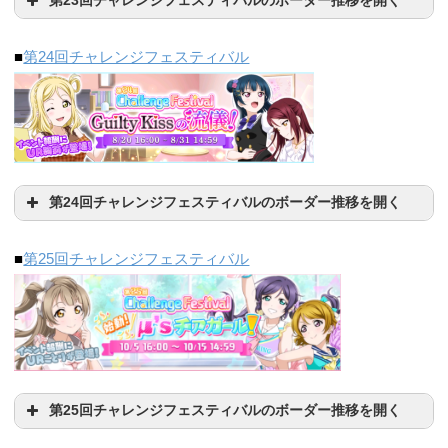
第23回チャレンジフェスティバルのボーダー推移を開く
■
第24回チャレンジフェスティバル
SR3枚
SR2枚
SR1枚
372698（10000位）
77188 （50000位）
0（120000位）
第24回チャレンジフェスティバルのボーダー推移を開く
10000位
30000位
50000位
■
第25回チャレンジフェスティバル
1754693 （10000
1158161（30000
500位
3000位
10000位
888781（50000位）
位）
位）
4828972（10000
1743177 （50000
912240（120000
位）
位）
位）
第25回チャレンジフェスティバルのボーダー推移を開く
日付（15:30時