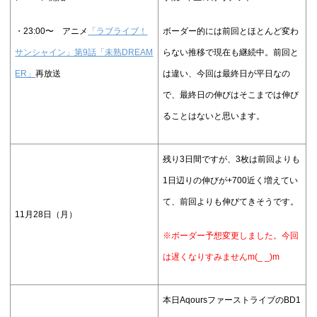
・23:00〜 アニメ
「ラブライブ！
ボーダー的には前回とほとんど変わ
サンシャイン」第9話「未熟DREAM
らない推移で現在も継続中。前回と
ER」
再放送
は違い、今回は最終日が平日なの
で、最終日の伸びはそこまでは伸び
ることはないと思います。
残り3日間ですが、3枚は前回よりも
1日辺りの伸びが+700近く増えてい
て、前回よりも伸びてきそうです。
11月28日（月）
※ボーダー予想変更しました。今回
は遅くなりすみませんm(_ _)m
本日AqoursファーストライブのBD1