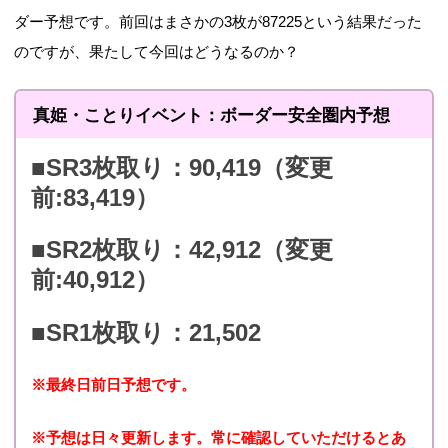
2014年8月20日 16:00
ダー予想です。前回はまさかの3枚が87225という結果だった
オトノキ七
44,784（85
31,290（42
～ 2014年8月31 15:00
のですが、果たして今回はどうなるのか？
不思議
00位）
500位）
まで
真姫・ことりイベント：ボーダー安全圏内予想
2014年9月20日 16:00
幼なじみの
36,938（90
22,934（45
～ 2014年9月30 15:00
■SR3枚取り：90,419（変更
2人。
00位）
000位）
まで
前:83,419）
2014年10月20日 16:00
凛と一夜の
41,222（90
26,765（45
■SR2枚取り：42,912（変更
～ 2014年10月31 15:00
間違い。
00位）
000位）
前:40,912）
まで
のぞみんの
2014年11月20日 16:00
■SR1枚取り：21,502
37,029（90
24,246（45
スピリチュ
～ 2014年11月30 15:00
00位）
000位）
アルライフ
まで
※最終日前日予想です。
2014年12月20日 16:00
※予想は日々更新します。常に確認していただけるとあ
ニコニーの
43,594（90
29,754（45