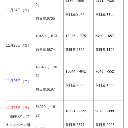
9874（-508）
4291（-428）
2）
11月24日（木）
前日差:2544
前日差:1163
前日差:6705
40459（+813）
12236（-775）
5490（-657）
11月25日（金）
前日差:6874
前日差:2362
前日差:1199
46646（+120
15044（-841）
7048（-552）
5）
11月26日（土）
前日差:2808
前日差:1558
前日差:6187
54029（+191
11月27日（日)
18621（-722）
9073（-399）
2）
獲得Gアップ
キャンペーン開
前日差:3577
前日差:2025