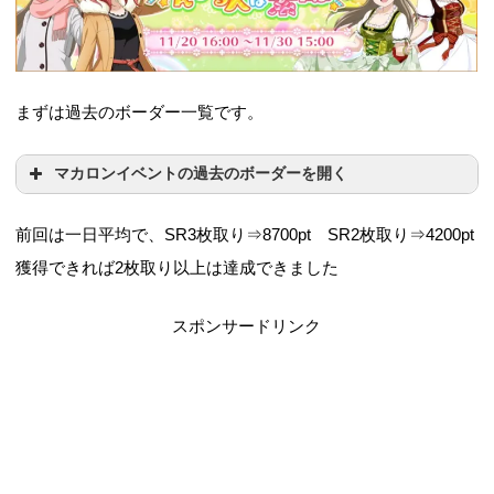
まずは過去のボーダー一覧です。
マカロンイベントの過去のボーダーを開く
前回は一日平均で、SR3枚取り⇒8700pt SR2枚取り⇒4200pt
獲得できれば2枚取り以上は達成できました
開催期間
SR3枚
SR2枚
2014年2月20日 16:00
スポンサードリンク
40,475（23
28,302（11
愛は蜃気楼
～ 2014年2月28 15:00
00位）
500位）
まで
2014年3月20日 16:00
唇からI LO
52,407（23
36,697（11
～ 2014年3月31 15:00
VE YOU
00位）
500位）