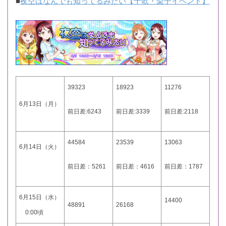
■
夜空はなんでも知ってるみたい【千歌・梨子イベント】
39323
18923
11276
6月13日（月）
前日差:6243
前日差:3339
前日差:2118
44584
23539
13063
6月14日（火）
前日差：5261
前日差：4616
前日差：1787
6月15日（水）
14400
48891
26168
0:00頃