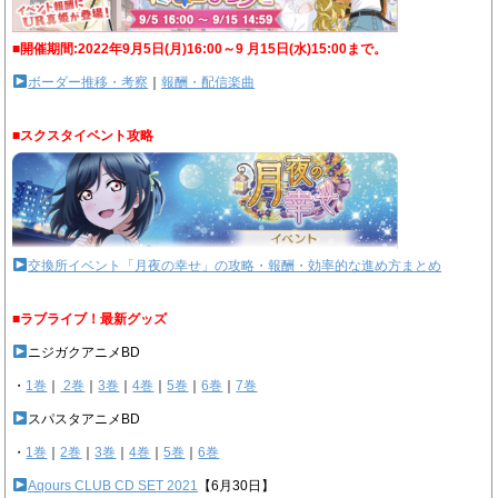
■開催期間:2022年9月5日(月)16:00～9 月15日(水)15:00まで。
ボーダー推移・考察
｜
報酬・配信楽曲
■スクスタイベント攻略
交換所イベント「月夜の幸せ」の攻略・報酬・効率的な進め方まとめ
■ラブライブ！最新グッズ
ニジガクアニメBD
・
1巻
｜
2巻
｜
3巻
｜
4巻
｜
5巻
｜
6巻
｜
7巻
スパスタアニメBD
・
1巻
｜
2巻
｜
3巻
｜
4巻
｜
5巻
｜
6巻
Aqours CLUB CD SET 2021
【6月30日】