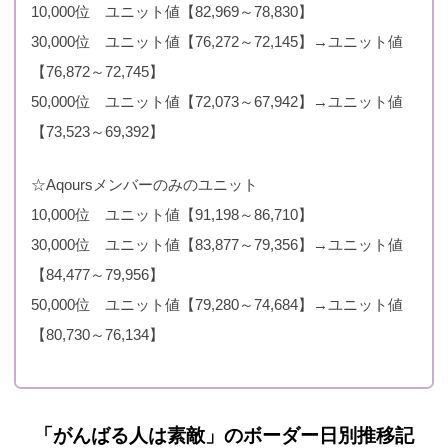
10,000位 ユニット値【82,969～78,830】
予感
2015年8月15 15:00まで
000位）
000位）
30,000位 ユニット値【76,272～72,145】→ユニット値
2015年9月20日 16:00
【76,872～72,745】
Loving yo
37717（10
21609（50
～ 2015年9月30 15:00
50,000位 ユニット値【72,073～67,942】→ユニット値
u！
000位）
000位）
まで
【73,523～69,392】
2015年11月5日 16:00
Magnetic to
40369（10
22453（50
☆Aqoursメンバーのみのユニット
～ 2015年11月15 15:00
day!!
000位）
000位）
10,000位 ユニット値【91,198～86,710】
まで
30,000位 ユニット値【83,877～79,356】→ユニット値
>とっても
2015年12月20日 16:00
【84,477～79,956】
41772（10
22594（50
とってもMI
～ 2015年12月31 15:00
50,000位 ユニット値【79,280～74,684】→ユニット値
000位）
000位）
RACLE
まで
【80,730～76,134】
離さないで
2016年2月5日 16:00～
36043（10
20916（50
You are my
2016年2月15 15:00まで
000位）
000位）
love
「
がんばる人は素敵
」のボーダー日別推移記