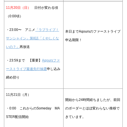
11月20日（日）
日付が変わる頃
（0:00頃）
・23:00〜 アニメ
「ラブライブ！
本日までAqoursのファーストライブ
サンシャイン」第8話「くやしくな
申込期限！
いの？」
再放送
・23:59まで 【重要】
Aqoursファ
ーストライブ最速先行抽選
申し込み
締め切り
11月21日（月）
開始から24時間経ちましたが、前回
・0:00 これからのSomeday MA
のボーダーとほぼ変わらない推移で
STER配信開始
きています。