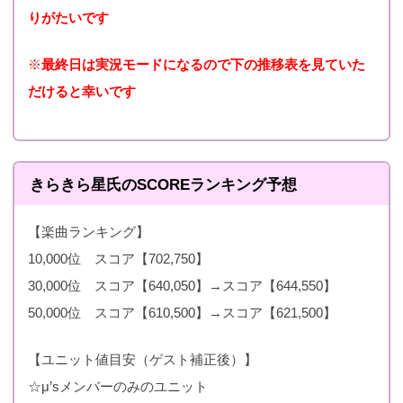
～ 2014年12月31 15:00
りがたいです
秘密測定♥
00位）
000位）
まで
※
最終日は実況モードになるので下の推移表を見ていた
それは恋の
2015年2月5日 16:00～
36,205（90
21,794（45
だけると幸いです
詩
2015年2月15 15:00まで
00位)
000位）
見つめてい
2015年3月20日 16:00
36,846（10
21,661（50
たいの毎日
～ 2015年3月31 15:00
000位）
000位）
きらきら星氏のSCOREランキング予想
あなたを
まで
【楽曲ランキング】
精一杯笑お
2015年5月5日 16:00～
40,025（10
26,054（50
10,000位 スコア【702,750】
うか
2015年5月15 15:00まで
000位）
000位）
30,000位 スコア【640,050】→スコア【644,550】
2015年6月20日 16:00
33,568（10
21,000（50
50,000位 スコア【610,500】→スコア【621,500】
SMILING！
～ 2015年6月30 15:00
000位）
000位）
まで
【ユニット値目安（ゲスト補正後）】
☆μ’sメンバーのみのユニット
今日が輝く
2015年8月5日 16:00～
44,544（10
26,573（50