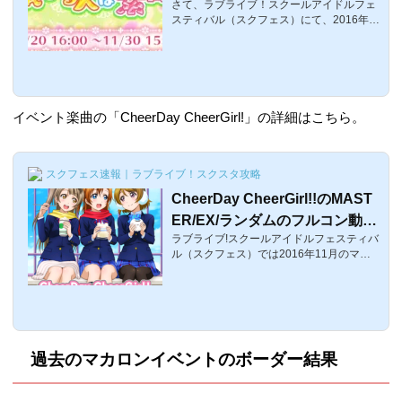
さて、ラブライブ！スクールアイドルフェ
ブライブ！スクフェス
スティバル（スクフェス）にて、2016年1
1月19日、恒例のマカロンイベントの告知
がありました！今回のイベント名
は・・・・「がんばる人は素敵」そして、
イベント報酬SRはことりちゃんと真姫ちゃ
んの世界旅行編！そんなマカロンイベント
の「がんばる人は素敵」についての報酬や
イベント楽曲の「CheerDay CheerGirl!」の詳細はこちら。
楽曲などの情報です。というか、μ'sのマカ
ロンイベントっていつぶりだ・・・？と思
ったら、4月のかよちんイベ「スキスキぷ
わぷわ」以来約7ヶ月ぶりのイベントです
スクフェス速報｜ラブライブ！スクスタ攻略
ねｗマカロンイベント「がんばる人は素
CheerDay CheerGirl!!のMAST
敵」詳細↑今...
ER/EX/ランダムのフルコン動画
ラブライブ!スクールアイドルフェスティバ
とコツ【ラブライブ！スクフェ
ル（スクフェス）では2016年11月のマカ
ス】
ロンイベント「がんばる人は素敵」が開催
中ですそのイベント課題曲にて現在配信さ
れているラブライブ！2期BDゲーマーズ全
巻購入特典として限られた人だけが知って
いる「Printemps」の「CheerDay CheerGi
rl!!」のHARDとEXのフルコン動画になりま
過去のマカロンイベントのボーダー結果
す。「CheerDay CheerGirl!!」詳細情報 曲
名難易度ノーツ数レベルCheerDay Cheer
Girl!!＜スマイル＞EASY1063NORMAL207