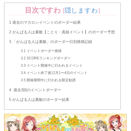
5HARD3468EX4809(10)MASTER67111時
間1分51秒BPM152解禁条件ランク 145追
目次ですわ
[
隠しますわ
]
加日 EX/M...
1
過去のマカロンイベントのボーダー結果
2
がんばる人は素敵【ことり・真姫イベント】のボーダー予想
3
「がんばる人は素敵」のボーダー日別推移記録
3.1
イベントボーダー推移
3.2
SCOREランキングボーダー
3.3
イベント開催中に行われるイベント
3.4
イベント終了後12月1〜4日のイベント
3.5
開催期間中に行われる限定勧誘
4
過去3回のイベントボーダー
5
がんばる人は素敵のボーダー結果