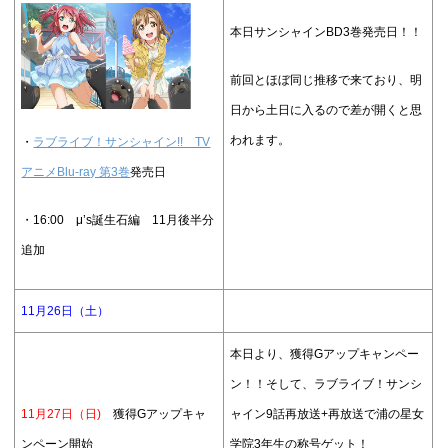
本日サンシャインBD3巻発売日！！
前回とほぼ同じ推移で来ており、明
日から土日に入るので差が開くと思
われます。
・
ラブライブ！サンシャイン!! TV
アニメBlu-ray 第3巻
発売日
・16:00 μ’s誕生石編 11月後半分
追加
11月26日（土）
本日より、獲得Gアップキャンペー
ン！！そして、ラブライブ！サンシ
11月27日（日)
獲得Gアップキャ
ャイン9話再放送+再放送で浦の星女
ンペーン開始
学院3年生の称号ゲット！