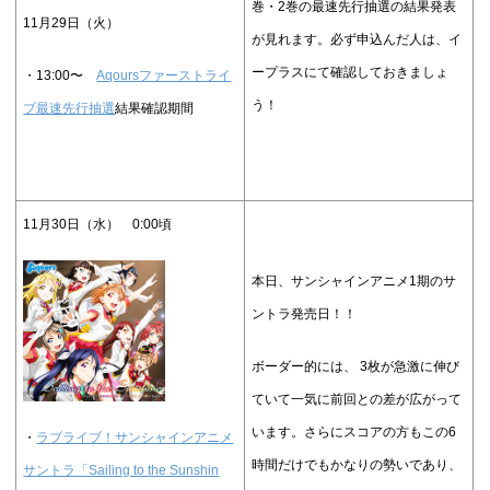
巻・2巻の最速先行抽選の結果発表
11月29日（火）
が見れます。必ず申込んだ人は、イ
ープラスにて確認しておきましょ
・13:00〜
Aqoursファーストライ
う！
ブ最速先行抽選
結果確認期間
11月30日（水） 0:00頃
本日、サンシャインアニメ1期のサ
ントラ発売日！！
ボーダー的には、 3枚が急激に伸び
ていて一気に前回との差が広がって
います。さらにスコアの方もこの6
・
ラブライブ！サンシャインアニメ
時間だけでもかなりの勢いであり、
サントラ「Sailing to the Sunshin