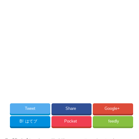
Tweet
Share
Google+
B!
はてブ
Pocket
feedly