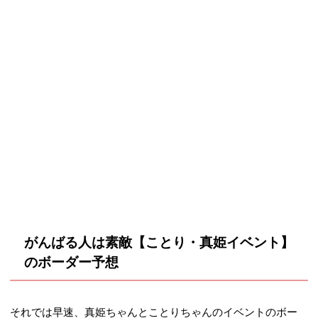
まで
どうしてお
2014年4月20日 16:00
37,970（42
23,551（21
なかがすく
～ 2014年4月30 15:00
00位）
000位）
のかな？
まで
2014年5月20日 16:00
初イベント
41,462（50
26,406（25
～ 2014年5月31 15:00
は大変!?
00位）
000位）
まで
2014年6月20日 16:00
ここだけの
39,803（65
27,169（32
～ 2014年6月30 15:00
話。
00位）
500位）
まで
がんばる人は素敵【ことり・真姫イベント】
2014年7月20日 16:00
のボーダー予想
μ’s水着コン
47,005（70
31,917（35
～ 2014年7月31 15:00
テスト
00位）
000位）
まで
それでは早速、真姫ちゃんとことりちゃんのイベントのボー