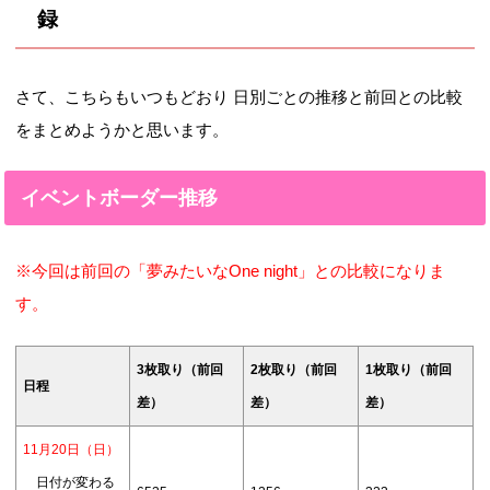
録
スキスキぷ
2016年4月5日 16:00～
33850（10
18163（50
わぷわ
2016年4月15 15:00まで
000位）
000位）
さて、こちらもいつもどおり 日別ごとの推移と前回との比較
夜空はなん
2016年6月5日 16:00～
59092（10
34809 （50
をまとめようかと思います。
でも知って
2016年4月15 15:00まで
000位）
000位）
るみたい
イベントボーダー推移
研究が必要
2016年8月5日 16:00～
64748（10
40176 （50
です
2016年8月15 15:00まで
000位）
000位）
※今回は前回の「夢みたいなOne night」との比較になりま
2016年10月5日 16:00
す。
夢みたいな
87225（10
42645 （50
～ 2016年10月15 15:00
One night
000位）
000位）
まで
3枚取り（前回
2枚取り（前回
1枚取り（前回
日程
差）
差）
差）
11月20日（日）
日付が変わる