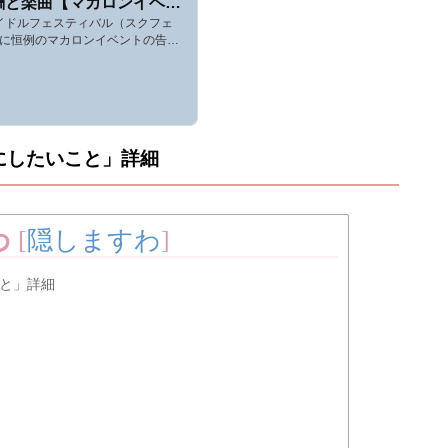
酬と楽曲【マカロンイベン
イドルフェスティバル（スクフェ
4日に恒例のマカロンイベントの告知
ベント名は・・・「みんなのために
’sマカロンイベント「みんなのため
楽曲、予習についてまとめていま
いてはこちら。マカロンイベント
」詳細■開催期間:2020年9月5日
火)14:59までの10日間。それではマカ
にしたいこと」
詳細
ためにしたいこと」についてです。
わ
[
隠しますわ
]
と」詳細