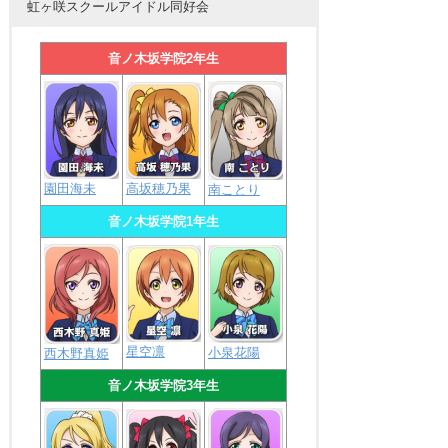
虹ヶ咲スクールアイドル同好会
音ノ木坂学院2年生
園田海未
高坂穂乃果
南ことり
音ノ木坂学院1年生
星空凛
小泉花陽
西木野真姫
音ノ木坂学院3年生