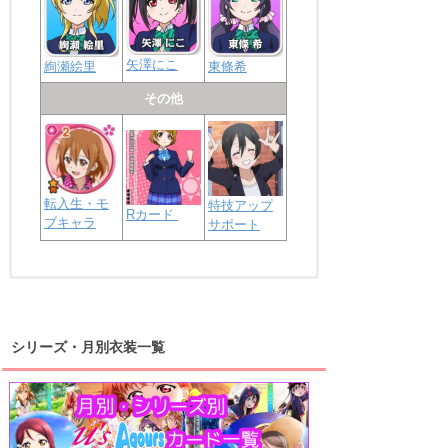
矢澤にこ
絢瀬絵里
東條希
その他
転入生・モ
特技アップ
Rカード
ブキャラ
サポート
浦の星女学院2年生
虹ヶ咲学園2年生
シリーズ・月別衣装一覧
高海千歌
渡辺曜
桜内梨子
上原歩夢
宮下愛
優木せつ菜
浦の星女学院1年生
虹ヶ咲学園1年生