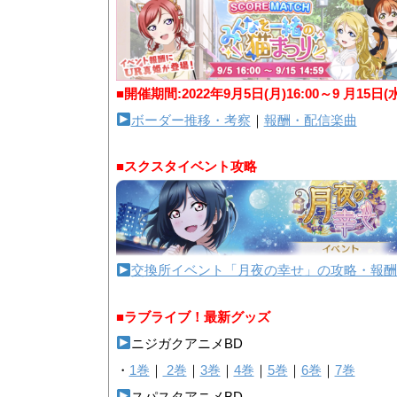
■開催期間:2022年9月5日(月)16:00～9 月15日(
ボーダー推移・考察
｜
報酬・配信楽曲
■スクスタイベント攻略
交換所イベント「月夜の幸せ」の攻略・報酬
■ラブライブ！最新グッズ
ニジガクアニメBD
・
1巻
｜
2巻
｜
3巻
｜
4巻
｜
5巻
｜
6巻
｜
7巻
スパスタアニメBD