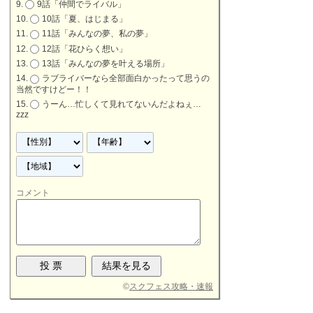
9話「仲間でライバル」
10話「夏、はじまる」
11話「みんなの夢、私の夢」
12話「花ひらく想い」
13話「みんなの夢を叶える場所」
ラブライバーなら全部面白かったって思うの
当然ですけどー！！
うーん…忙しくて見れてないんだよねぇ…
zzz
コメント
©
スクフェス攻略・速報