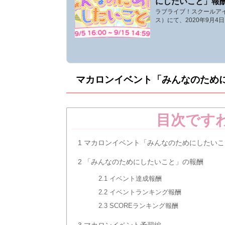
にしたいこと」報
ラブライブ！スクールア
ト】
ス）にて、2020年9月
がありました！今回のイ
したいこと」。ここではμ
にしたいこと」の報酬や
す。なお、ボーダーにつ
「みんなのためにしたいこと
(土)15:00〜9月15日(
マカロンイベント
「みんなのため
ロンイベント「みんなの
イベント形式は、マ...
目次です
1
マカロンイベント「みんなのためにしたいこ
2
「みんなのためにしたいこと」の報酬
2.1
イベント達成報酬
2.2
イベントランキング報酬
2.3
SCOREランキング報酬
3
マカロンイベント予習編