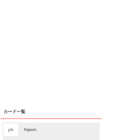
カード一覧
μ's
Aqours