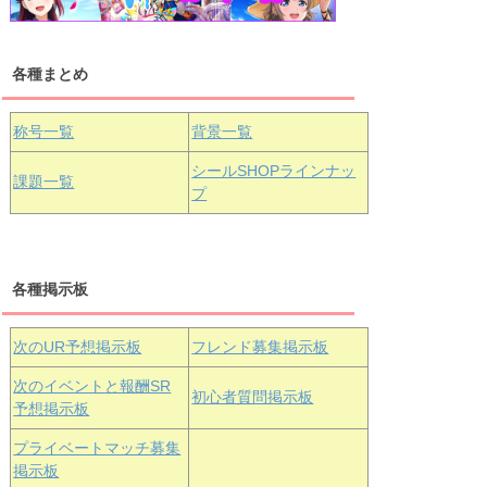
各種まとめ
国木田花丸
津島善子
黒澤ルビィ
桜坂しずく
中須かすみ
称号一覧
背景一覧
天王寺璃奈
浦の星女学院3年生
シールSHOPラインナッ
課題一覧
プ
三船栞子
各種掲示板
小原鞠莉
黒澤ダイヤ
松浦果南
虹ヶ咲学園3年生
次のUR予想掲示板
フレンド募集掲示板
次のイベントと報酬SR
初心者質問掲示板
予想掲示板
エマ・ヴェ
近江彼方
朝香果林
プライベートマッチ募集
ルデ
掲示板