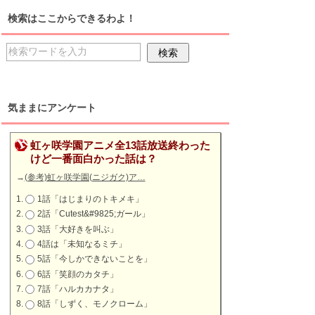
検索はここからできるわよ！
気ままにアンケート
虹ヶ咲学園アニメ全13話放送終わった
けど一番面白かった話は？
→
(参考)虹ヶ咲学園(ニジガク)ア…
1話「はじまりのトキメキ」
2話「Cutest&#9825;ガール」
3話「大好きを叫ぶ」
4話は「未知なるミチ」
5話「今しかできないことを」
6話「笑顔のカタチ」
7話「ハルカカナタ」
8話「しずく、モノクローム」