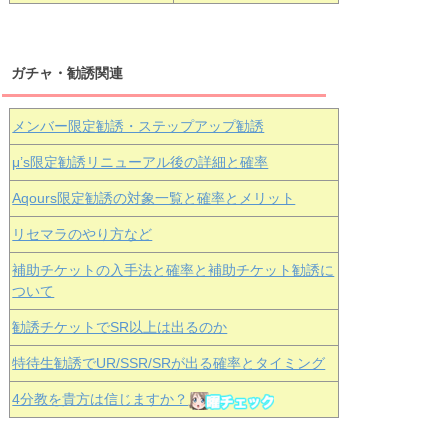
ガチャ・勧誘関連
メンバー限定勧誘・ステップアップ勧誘
μ’s限定勧誘リニューアル後の詳細と確率
Aqours
限定勧誘の対象一覧と確率とメリット
リセマラのやり方など
補助チケットの入手法と確率と補助チケット勧誘に
ついて
勧誘チケットでSR以上は出るのか
特待生勧誘でUR/SSR/SRが出る確率とタイミング
4分教を貴方は信じますか？