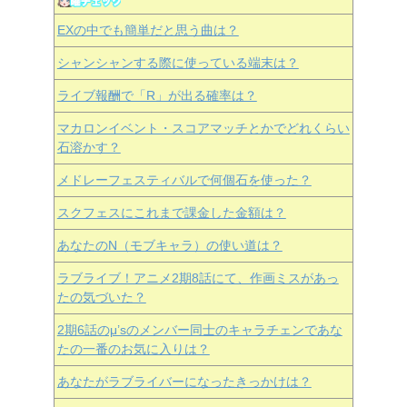
EXの中でも簡単だと思う曲は？
シャンシャンする際に使っている端末は？
ライブ報酬で「R」が出る確率は？
マカロンイベント・スコアマッチとかでどれくらい
石溶かす？
メドレーフェスティバルで何個石を使った？
スクフェスにこれまで課金した金額は？
あなたのN（モブキャラ）の使い道は？
ラブライブ！アニメ2期8話にて、作画ミスがあっ
たの気づいた？
2期6話のμ’sのメンバー同士のキャラチェンであな
たの一番のお気に入りは？
あなたがラブライバーになったきっかけは？