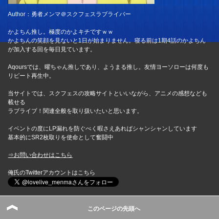
Author：勇者メンマ＠スクフェスラブライバー
かよちん推し。極度のかよキチですｗｗ
かよちんの笑顔を見ないと1日が始まりません。寝る前は1期4話のかよちん
が加入する回を毎日見ています。
Aqoursでは、曜ちゃん推しであり、ようまる推し。友情ヨーソローは何度も
リピート再生中。
当サイトでは、スクフェスの攻略サイトといいながら、アニメの感想なども
載せる
ラブライブ！関連全般を取り扱いたいと思います。
イベントの度にLP漏れを防ぐべく暇さえあればシャンシャンしています
基本的にSR2枚取りを使命として奮闘中
⇒お問い合わせはこちら
俺氏のTwitterアカウントはこちら
このページの先頭へ
メニュー