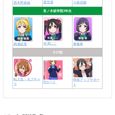
星空凛
小泉花陽
西木野真姫
音ノ木坂学院3年生
矢澤にこ
絢瀬絵里
東條希
その他
転入生・モブキャ
特技アップサポー
Rカード
ラ
ト
浦の星女学院2年生
虹ヶ咲学園2年生