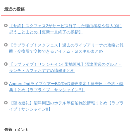
最近の投稿
【サ終】スクフェス2がサービス終了した理由考察や個人的に
思うことまとめ【更新一旦終了の挨拶】
【ラブライブ！スクフェス】過去のライブアリーナの攻略と報
酬・交換所で交換できるアイテム・SIスキルまとめ
【ラブライブ！サンシャイン!!聖地巡礼】沼津周辺のグルメ・
ランチ・カフェおすすめ情報まとめ
Aqours 2ndライブツアーBD/DVD発売決定！発売日・予約・特
典まとめ【ラブライブ！サンシャイン!!】
【聖地巡礼】沼津周辺のホテル等宿泊施設情報まとめ【ラブラ
イブ！サンシャイン!!】
最新コメント