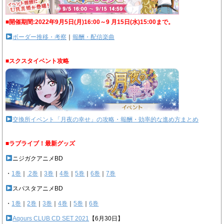
■開催期間:2022年9月5日(月)16:00～9 月15日(水)15:00まで。
ボーダー推移・考察
｜
報酬・配信楽曲
■スクスタイベント攻略
交換所イベント「月夜の幸せ」の攻略・報酬・効率的な進め方まとめ
■ラブライブ！最新グッズ
ニジガクアニメBD
・
1巻
｜
2巻
｜
3巻
｜
4巻
｜
5巻
｜
6巻
｜
7巻
スパスタアニメBD
・
1巻
｜
2巻
｜
3巻
｜
4巻
｜
5巻
｜
6巻
Aqours CLUB CD SET 2021
【6月30日】