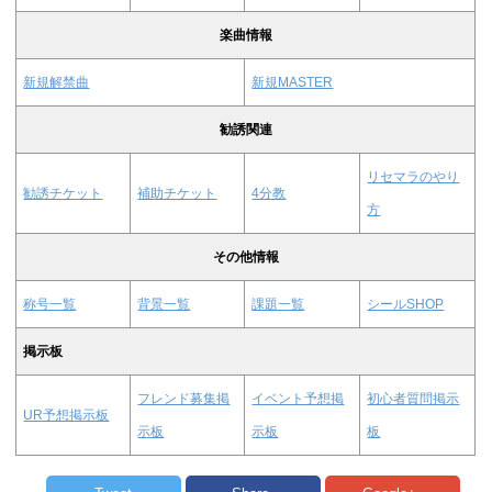
楽曲情報
新規解禁曲
新規MASTER
勧誘関連
リセマラのやり
勧誘チケット
補助チケット
4分教
方
その他情報
称号一覧
背景一覧
課題一覧
シールSHOP
掲示板
フレンド募集掲
イベント予想掲
初心者質問掲示
UR予想掲示板
示板
示板
板