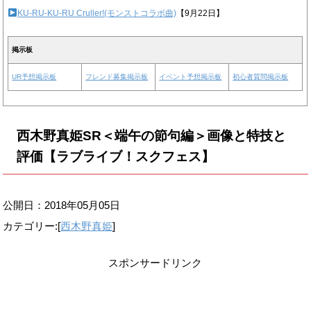
KU-RU-KU-RU Cruller!(モンストコラボ曲)
【9月22日】
掲示板
UR予想掲示板
フレンド募集掲示板
イベント予想掲示板
初心者質問掲示板
西木野真姫SR＜端午の節句編＞画像と特技と
評価【ラブライブ！スクフェス】
公開日：
2018年05月05日
カテゴリー:[
西木野真姫
]
スポンサードリンク