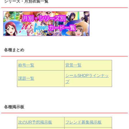
シリーズ・月別衣装一覧
高海千歌
渡辺曜
桜内梨子
上原歩夢
宮下愛
優木せつ菜
浦の星女学院1年生
虹ヶ咲学園1年生
各種まとめ
国木田花丸
津島善子
黒澤ルビィ
桜坂しずく
中須かすみ
称号一覧
背景一覧
天王寺璃奈
浦の星女学院3年生
シールSHOPラインナッ
課題一覧
プ
三船栞子
各種掲示板
小原鞠莉
黒澤ダイヤ
松浦果南
虹ヶ咲学園3年生
次のUR予想掲示板
フレンド募集掲示板