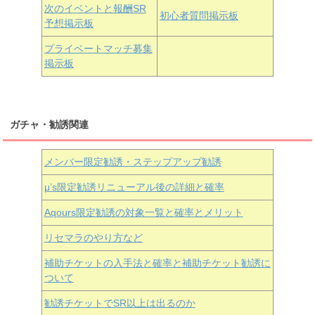
次のイベントと報酬SR
初心者質問掲示板
予想掲示板
近江彼方
朝香果林
エマ・ヴェルデ
プライベートマッチ募集
掲示板
ガチャ・勧誘関連
メンバー限定勧誘・ステップアップ勧誘
μ’s限定勧誘リニューアル後の詳細と確率
Aqours
限定勧誘の対象一覧と確率とメリット
リセマラのやり方など
補助チケットの入手法と確率と補助チケット勧誘に
ついて
勧誘チケットでSR以上は出るのか