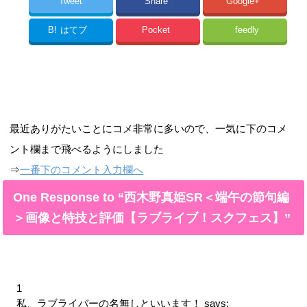
Tweet
Share
Google+
B!
はてブ
Pocket
feedly
最近ありがたいことにコメ非常に多いので、一気に下のコメ
ント欄まで飛べるようにしました
⇒
一番下のコメント入力欄へ
One Response to “西木野真姫SR＜端午の節句編
＞画像と特技と評価【ラブライブ！スクフェス】”
1
私、ラブライバーの名無しといいます！
says: