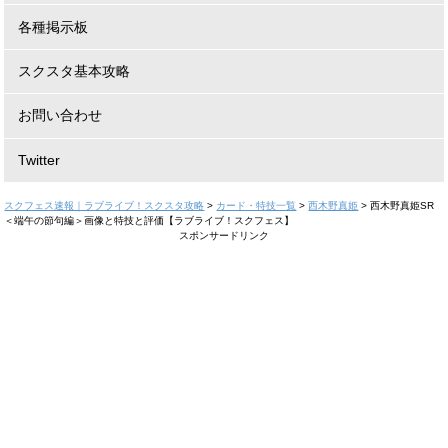
各種掲示板
スクスタ基本攻略
お問い合わせ
Twitter
スクフェス速報｜ラブライブ！スクスタ攻略
>
カード・特技一覧
>
西木野真姫
>
西木野真姫SR
＜端午の節句編＞画像と特技と評価【ラブライブ！スクフェス】
スポンサードリンク