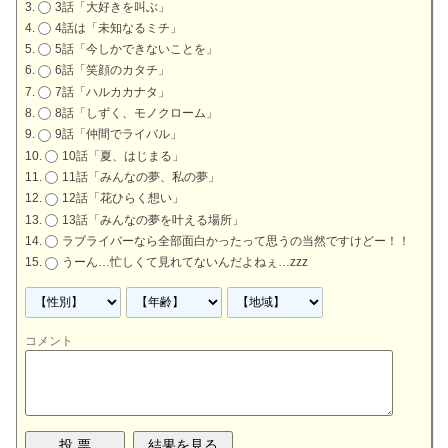
3話「大好きを叫ぶ」
4話は「未知なるミチ」
5話「今しかできないことを」
6話「笑顔のカタチ」
7話「ハルカカナタ」
8話「しずく、モノクローム」
9話「仲間でライバル」
10話「夏、はじまる」
11話「みんなの夢、私の夢」
12話「花ひらく想い」
13話「みんなの夢を叶える場所」
ラブライバーなら全部面白かったって思うの当然ですけどー！！
うーん…忙しくて見れてないんだよねぇ…zzz
コメント