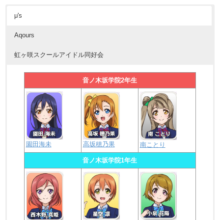
μ's
Aqours
虹ヶ咲スクールアイドル同好会
音ノ木坂学院2年生
園田海未
高坂穂乃果
南ことり
音ノ木坂学院1年生