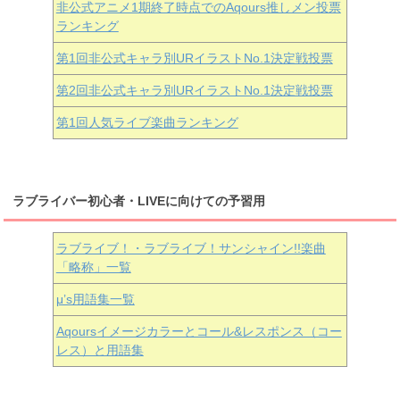
非公式アニメ1期終了時点でのAqours推しメン投票
ランキング
第1回非公式キャラ別URイラストNo.1決定戦投票
第2回非公式キャラ別URイラストNo.1決定戦投票
第1回人気ライブ楽曲ランキング
ラブライバー初心者・LIVEに向けての予習用
ラブライブ！・ラブライブ！サンシャイン!!楽曲
「略称」一覧
μ’s用語集一覧
Aqoursイメージカラーとコール&レスポンス（コー
レス）と用語集