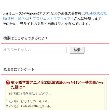
μ's(ミューズ)やAqours(アクア)などの画像の著作権は
KLab株式会社
様(通称：蟹さん)
と
プロジェクトラブライブ！
さんに帰属します
そのため、当サイトの文章・画像は引用を含んでいます。
検索はここからできるわよ！
気ままにアンケート
虹ヶ咲学園アニメ全13話放送終わったけど一番面白かっ
た話は？
→
(参考)虹ヶ咲学園(ニジガク)ア…
1話「はじまりのトキメキ」
2話「Cutest&#9825;ガール」