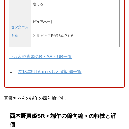
増える
ピュアハート
センタース
キル
効果:ピュアPが6%UPする
⇒西木野真姫のR・SR・UR一覧
→
2018年5月Aqoursおとぎ話編一覧
真姫ちゃんの端午の節句編です。
西木野真姫SR＜端午の節句編＞の特技と評
価