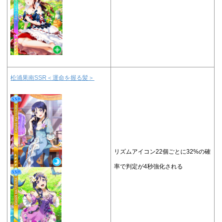
松浦果南SSR＜運命を握る髪＞
リズムアイコン22個ごとに32%の確
率で判定が4秒強化される