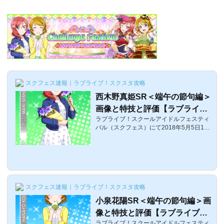
スクフェス速報｜ラブライブ！スクスタ攻略
西木野真姫SR＜端午の節句編＞
画像と特技と評価【ラブライ
ラブライブ！スクールアイドルフェスティ
ブ！スクフェス】
バル（スクフェス）にて2018年5月5日16:
00〜第13回チャレンジフェスティバルが開
催中です。今回紹介するのは、ランキング
報酬である西木野真姫SR＜端午の節句編＞
の画像やステータス・特技のまとめです。
西木野真姫SR＜端午の節句編＞覚醒前後の
画像覚醒前覚醒後 体力スマイルピュアクー
スクフェス速報｜ラブライブ！スクスタ攻略
ルレベル13303036502150 レベル603386
044802980 レベル804414047603260 特
小泉花陽SR＜端午の節句編＞画
技感性の違い効果（初期）: リズムアイコ
像と特技と評価【ラブライブ！
ン27個ごとに35%の確率でスコアが385増
える効果（最大）: リズムアイコン27個ご
ラブライブ！スクールアイドルフェスティ