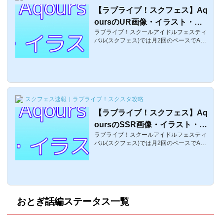
う、UR/SSRの予想ページ2になります。※
【ラブライブ！スクフェス】Aq
前のページのコメント量が増えてきたので
oursのUR画像・イラスト・一
また新しく作成しました。Part1に投稿され
たコメントは以下のリンクでご確認できま
ラブライブ！スクールアイドルフェスティ
枚絵まとめ【歴代UR】
す。μ...
バル(スクフェス)では月2回のペースでAqo
ursのURが追加されているのですが、ここ
では、過去にスクフェスに追加されたAqou
rsのUR画像・イラストまとめになります。
2013年7月のURから一枚絵になるのです
が、是非一番かわいいAqoursの画像を御覧
ください。2023年1月11日：限定UR追加A
スクフェス速報｜ラブライブ！スクスタ攻略
qoursのUR画像一覧2016年7月5日より追
加された、ラブライブ！サンシャイン!!Aqo
【ラブライブ！スクフェス】Aq
ursのUR画像一覧です。UR1周目一覧【初
oursのSSR画像・イラスト・一
期編〜ハロウィン編】1周目 2016年7
月 初期UR覚醒前覚醒後高海千歌＜初期
ラブライブ！スクールアイドルフェスティ
枚絵まとめ【歴代SSR】
編＞スマイル スコ...
バル(スクフェス)では月2回のペースでAqo
ursのSSRが追加されているのですが、こ
こでは、過去にスクフェスに追加されたAq
oursのSSR画像・イラストまとめになりま
す。是非一番かわいいAqoursのSSR画像を
御覧ください。AqoursのSSR画像と追加順
一覧それでは今までスクフェスに登場した
おとぎ話編ステータス一覧
AqoursのSSRの画像と追加順一覧です。先
に説明しておくと 1周目、2周目という言葉
はそのメンバーが出現したら一旦終了 その