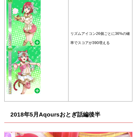
リズムアイコン26個ごとに36%の確
率でスコアが390増える
2018年5月Aqoursおとぎ話編
後半