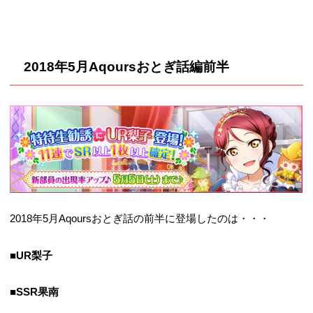
2018年5月Aqoursおとぎ話編
前半
2018年5月Aqoursおとぎ話の前半に登場したのは・・・
■UR梨子
■SSR果南