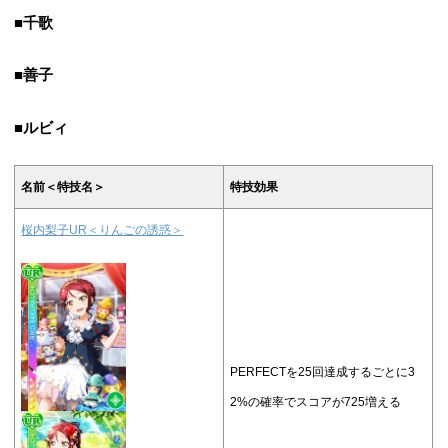
■千歌
■善子
■ルビィ
名前＜特技名＞
特技効果
桜内梨子UR＜りんごの誘惑＞
PERFECTを25回達成するごとに3
2%の確率でスコアが725増える