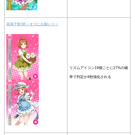
高海千歌SR＜オズにお願い☆＞
リズムアイコン19個ごとに27%の確
率で判定が4秒強化される