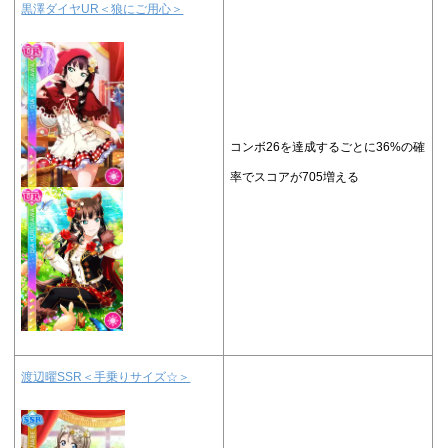
黒澤ダイヤUR＜狼にご用心＞
コンボ26を達成するごとに36%の確
率でスコアが705増える
渡辺曜SSR＜手乗りサイズ☆＞