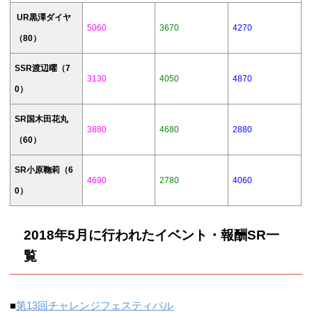
UR黒澤ダイヤ
5060
3670
4270
（80）
SSR渡辺曜（7
3130
4050
4870
0）
SR国木田花丸
3880
4680
2880
（60）
SR小原鞠莉（6
4690
2780
4060
0）
2018年5月に行われたイベント・報酬SR一
覧
■
第13回チャレンジフェスティバル