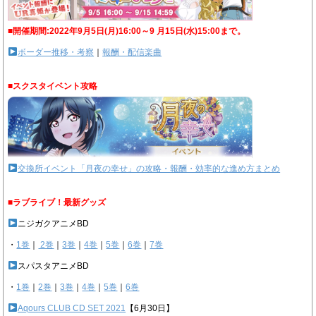
■開催期間:2022年9月5日(月)16:00～9 月15日(水)15:00まで。
ボーダー推移・考察
｜
報酬・配信楽曲
■スクスタイベント攻略
交換所イベント「月夜の幸せ」の攻略・報酬・効率的な進め方まとめ
■ラブライブ！最新グッズ
ニジガクアニメBD
・
1巻
｜
2巻
｜
3巻
｜
4巻
｜
5巻
｜
6巻
｜
7巻
スパスタアニメBD
・
1巻
｜
2巻
｜
3巻
｜
4巻
｜
5巻
｜
6巻
Aqours CLUB CD SET 2021
【6月30日】