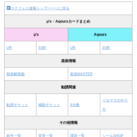
スクフェス速報トップページに戻る
μ’s・Aqoursカードまとめ
μ’s
Aqours
UR
SSR
UR
SSR
楽曲情報
新規解禁曲
新規MASTER
勧誘関連
リセマラのやり
勧誘チケット
補助チケット
4分教
方
その他情報
称号一覧
背景一覧
課題一覧
シールSHOP