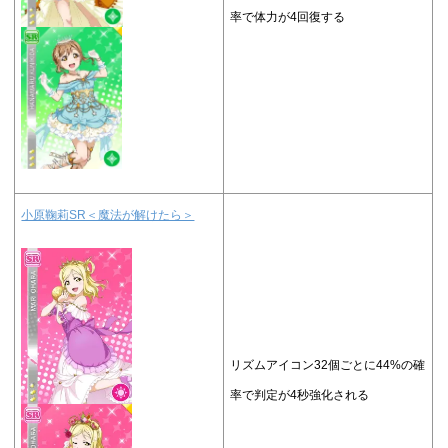
率で体力が4回復する
小原鞠莉SR＜魔法が解けたら＞
リズムアイコン32個ごとに44%の確
率で判定が4秒強化される