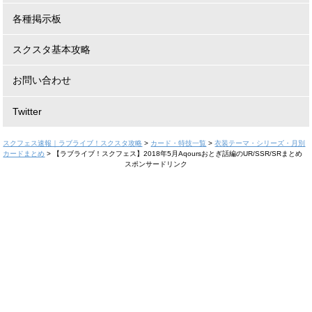
各種掲示板
スクスタ基本攻略
お問い合わせ
Twitter
スクフェス速報｜ラブライブ！スクスタ攻略
>
カード・特技一覧
>
衣装テーマ・シリーズ・月別
カードまとめ
>
【ラブライブ！スクフェス】2018年5月Aqoursおとぎ話編のUR/SSR/SRまとめ
スポンサードリンク