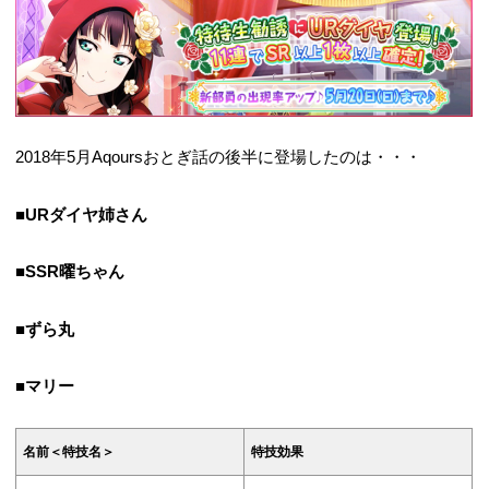
2018年5月Aqoursおとぎ話の後半に登場したのは・・・
■URダイヤ姉さん
■SSR曜ちゃん
■ずら丸
■マリー
名前＜特技名＞
特技効果