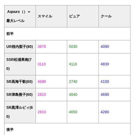
後違う属性のメンバーが出ると2周目！と
いう感じになります。2020年3月15日：春
Aqours（）＝
の妖精編...
スマイル
ピュア
クール
最大レベル
前半
UR桜内梨子(80)
3870
5030
4090
SSR松浦果南(7
3110
4110
4830
0)
SR高海千歌(60)
4690
2740
4100
SR津島善子(60)
2810
4040
4690
SR黒澤ルビィ(6
2810
4650
4280
0)
後半