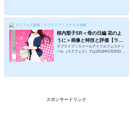
として登場した高海千歌SR＜母の日編＞の
評価・特技・センター効果などを紹介しま
す！高海千歌SR＜母の日編＞覚醒前後の画
像覚醒前覚醒後 体力スマイルピュアクール
スクフェス速報｜ラブライブ！スクスタ攻略
レベル13223029303690 レベル6033060 3
7604520 レベル8043340 4040 4800特技
桜内梨子SR＜母の日編 花のよ
ありがとうの一冊効果（初期）: リズムア
うに＞画像と特技と評価【ラブ
イコン18個ごとに26%の確率で判定が3.5
秒強化される効果（最大）: リズムアイコ
ラブライブ！スクールアイドルフェスティ
ライブ！スクフェス】
ン18個ごと...
バル（スクフェス）では2018年5月20日〜
イベント「第6回なかよしマッチ」が開催
されています。ここでは、イベント報酬と
して登場した桜内梨子SR＜母の日編＞のス
テータス・特技・センター効果などを紹介
します！桜内梨子SR＜母の日編＞覚醒前後
の画像覚醒前覚醒後 体力スマイルピュアク
ールレベル14366030202150 レベル70444
9038502980 レベル905477041303260 特
技花のように効果（初期）: リズムアイコ
スポンサードリンク
ン25個ごとに30%の確率でスコアが415増
える効果（最大）: リズムアイコン25個ご
とに44%の確...