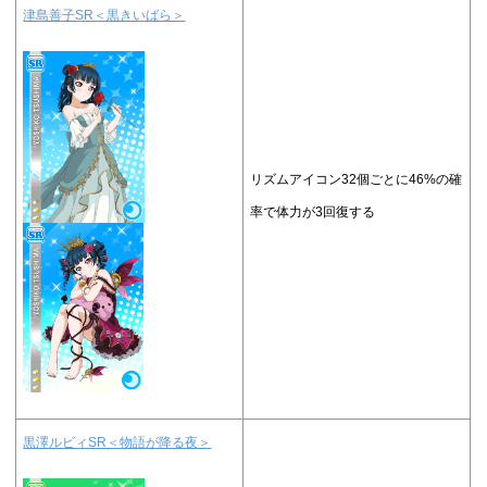
津島善子SR＜黒きいばら＞
リズムアイコン32個ごとに46%の確
率で体力が3回復する
黒澤ルビィSR＜物語が降る夜＞