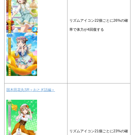
リズムアイコン22個ごとに26%の確
率で体力が4回復する
国木田花丸SR＜おとぎ話編＞
リズムアイコン21個ごとに23%の確