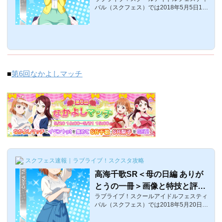
スクフェス】
とに56%の確...
バル（スクフェス）では2018年5月5日16:
00より、第13回チャレンジフェスティバル
が開催されます。今回紹介するのは、達成
報酬として入手可能な俺氏推しメンである
「かよちん」こと小泉花陽SR＜端午の節句
編＞の画像と特技と評価です。小泉花陽SR
＜端午の節句編＞覚醒前後の画像覚醒前覚
醒後 体力スマイルピュアクールレベル132
■
第6回なかよしマッチ
98021603700 レベル60338102990453
0 レベル8043090 3270 4810 特技絶対おい
しい！効果（初期）: リズムアイコン24個
ごとに38%の確率で2.5秒間μ's1年生のいず
れか...
スクフェス速報｜ラブライブ！スクスタ攻略
高海千歌SR＜母の日編 ありが
とうの一冊＞画像と特技と評価
ラブライブ！スクールアイドルフェスティ
【ラブライブ！スクフェス】
バル（スクフェス）では2018年5月20日〜
イベント「第6回なかよしマッチ」が開催
されています。ここでは、イベント報酬SR