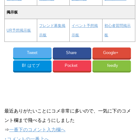
掲示板
フレンド募集掲
イベント予想掲
初心者質問掲示
UR予想掲示板
示板
示板
板
Tweet
Share
Google+
B!
はてブ
Pocket
feedly
最近ありがたいことにコメ非常に多いので、一気に下のコメ
ント欄まで飛べるようにしました
⇒
一番下のコメント入力欄へ
↑コメントの一番上へ