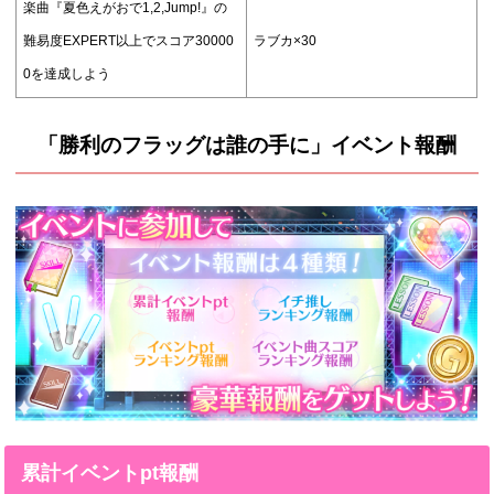
楽曲『夏色えがおで1,2,Jump!』の
難易度EXPERT以上でスコア30000
ラブカ×30
0を達成しよう
「勝利のフラッグは誰の手に」イベント報酬
累計イベントpt報酬