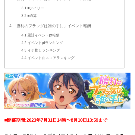
3.1
■デイリー
3.2
■通算
4
「勝利のフラッグは誰の手に」イベント報酬
4.1
累計イベントpt報酬
4.2
イベントptランキング
4.3
イチ推しランキング
4.4
イベント曲スコアランキング
■開催期間:2023年7月31日14時〜8月10日13:59まで