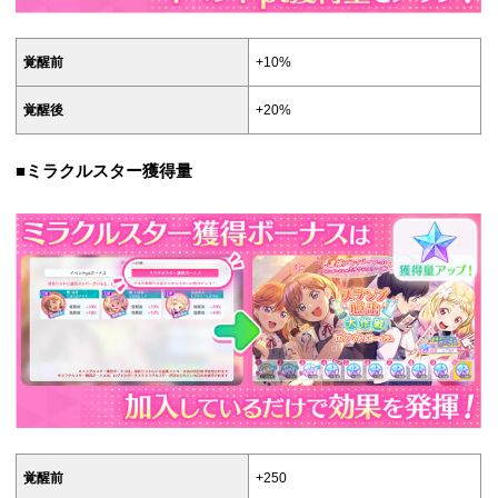
覚醒前
+10%
覚醒後
+20%
■ミラクルスター獲得量
覚醒前
+250