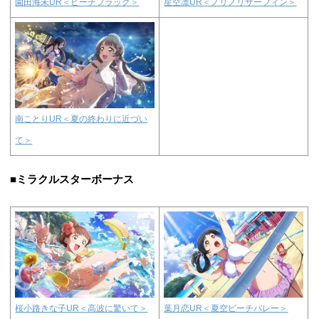
園田海未UR＜ビーチフラッグ＞
星空凛UR＜ノリノリサーフィン＞
南ことりUR＜夏の終わりに近づい
て＞
■ミラクルスターボーナス
桜小路きな子UR＜高波に驚いて＞
葉月恋UR＜夏空ビーチバレー＞