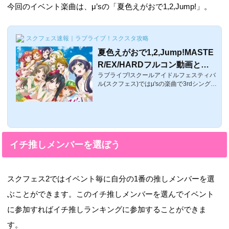
今回のイベント楽曲は、μ’sの「夏色えがおで1,2,Jump!」。
スクフェス速報｜ラブライブ！スクスタ攻略
夏色えがおで1,2,Jump!MASTE
R/EX/HARDフルコン動画と譜
ラブライブ!スクールアイドルフェスティバ
面攻略【ラブライブ！スクフェ
ル(スクフェス)ではμ'sの楽曲で3rdシングル
ス】
である「夏色えがおで1,2,Jump!」が配信さ
れています。ここでは「夏色えがおで1,2,J
ump!」のMASTER/EX/HARDのフルコン動
画や譜面攻略情報をまとめました。「夏色
えがおで1,2,Jump!」基本情報曲名難易度総
コンボ（ノート）数難易度「夏色えがおで
イチ推しメンバーを選ぼう
1,2,Jump!」＜スマイル＞EASY851NORM
AL1464HARD2256EX3709MASTER7851
2時間2分5秒BPM170解禁条件ランク14追
加日最初からEXノーツ配置順今回はμ'sの
スクフェス2ではイベント毎に自分の1番の推しメンバーを選
楽曲になるため、μ'sのメンバーに1.1倍(1
0...
ぶことができます。このイチ推しメンバーを選んでイベント
に参加すればイチ推しランキングに参加することができま
す。