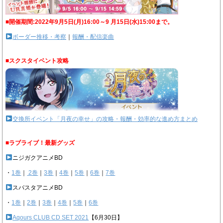
■開催期間:2022年9月5日(月)16:00～9 月15日(水)15:00まで。
ボーダー推移・考察
｜
報酬・配信楽曲
■スクスタイベント攻略
交換所イベント「月夜の幸せ」の攻略・報酬・効率的な進め方まとめ
■ラブライブ！最新グッズ
ニジガクアニメBD
・
1巻
｜
2巻
｜
3巻
｜
4巻
｜
5巻
｜
6巻
｜
7巻
スパスタアニメBD
・
1巻
｜
2巻
｜
3巻
｜
4巻
｜
5巻
｜
6巻
Aqours CLUB CD SET 2021
【6月30日】