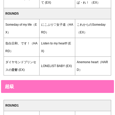
て (EX)
ば・れ！ （EX）
ROUND5
Someday of my life（E
にこぷり♡女子道（HA
これからのSomeday
X）
RD）
（EX）
告白日和、です！（HA
Listen to my heart!! (E
RD）
X)
ダイヤモンドプリンセ
Anemone heart（HAR
LONELIST BABY (EX)
スの憂鬱 (EX)
D）
超級
ROUND1