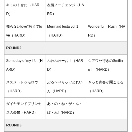
キミのくせに!（HAR
友情ノーチェンジ（HA
D）
RD）
知らないlove*教えてlo
Mermaid festa vol.1
Wonderful Rush（HA
ve（HARD）
（HARD）
RD）
ROUND2
Someday of my life（H
ぷわぷわーお！（HAR
シアワセ行きのSmilin
ARD）
D）
g！（HARD）
ススメ→トゥモロウ
ぶる〜べりぃ♡とれい
きっと青春が聞こえる
（HARD）
ん（HARD）
（HARD）
ダイヤモンドプリンセ
あ・の・ね・が・ん・
スの憂鬱（HARD）
ば・れ!（HARD）
ROUND3