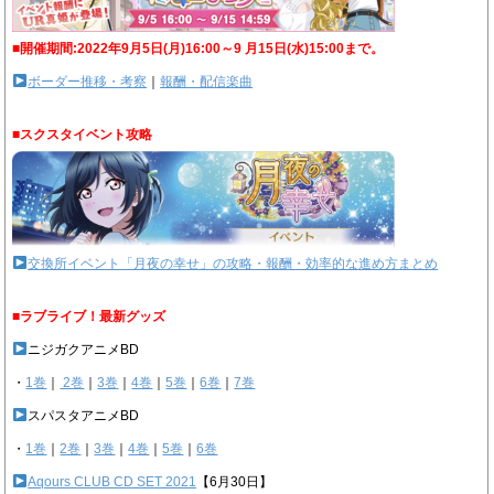
■開催期間:2022年9月5日(月)16:00～9 月15日(水)15:00まで。
ボーダー推移・考察
｜
報酬・配信楽曲
■スクスタイベント攻略
交換所イベント「月夜の幸せ」の攻略・報酬・効率的な進め方まとめ
■ラブライブ！最新グッズ
ニジガクアニメBD
・
1巻
｜
2巻
｜
3巻
｜
4巻
｜
5巻
｜
6巻
｜
7巻
スパスタアニメBD
・
1巻
｜
2巻
｜
3巻
｜
4巻
｜
5巻
｜
6巻
Aqours CLUB CD SET 2021
【6月30日】