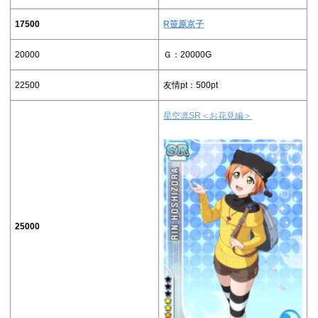
17500
R笹原京子
20000
Ｇ：20000G
22500
友情pt：500pt
星空凛SR＜お花見編＞
25000