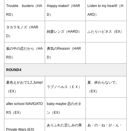
Trouble busters（HA
Happy maker!（HAR
Listen to my heart!!（H
RD）
D）
ARD）
タカラモノズ（HAR
純愛レンズ（HARD）
ふたりハピネス（EX）
D）
嵐の中の恋だから（HA
勇気のReason（HAR
RD）
D）
ROUND4
夏色えがおで1,2,Jump!
夏、終わらないで。
ラブノベルス（ＥＸ）
（EX）
（EX）
after school NAVIGATO
baby maybe 恋のボタ
RS（EX）
ン（EX）
ありふれた悲しみの果
あ・の・ね・が・ん・
Private Wars (EX)