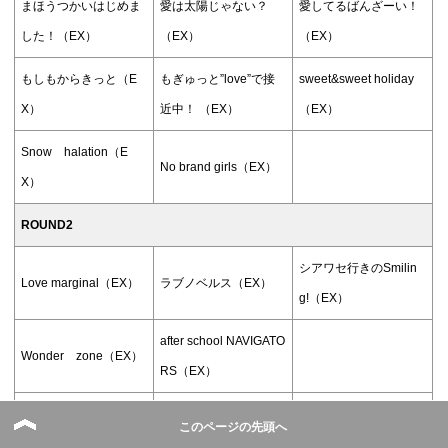
まほうつかいはじめま
愛は太陽じゃない？
愛してるばんざーい！
した！（EX）
（EX）
（EX）
もしもからきっと（E
もぎゅっと”love”で接
sweet&sweet holiday
X）
近中！ （EX）
（EX）
Snow halation（E
No brand girls（EX）
X）
ROUND2
シアワセ行きのSmilin
Love marginal（EX）
ラブノベルス（EX）
g!（EX）
after school NAVIGATO
Wonder zone（EX）
RS（EX）
輝夜の城で踊りたい
だってだって噫無情
このページの先頭へ
Daring!! （EX）
（EX）
（EX）