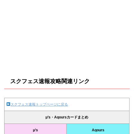
12/30(木)
8/31(火)
12/31(金)
0:00
1045800
422858
159884
0:00
11:30
2411392
770040
308442
11:30
1154174
471636
169662
12:30
2454880
783524
313004
12:30
1183456
484924
171968
13:30
2508200
803032
322864
13:30
1217485
505004
75552
14:30
2576700
828070
333900
14:30
スクフェス速報攻略関連リンク
スクフェス速報トップページに戻る
μ’s・Aqoursカードまとめ
μ’s
Aqours