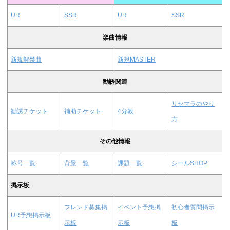
UR
SSR
UR
SSR
楽曲情報
新規解禁曲
新規MASTER
勧誘関連
リセマラのやり
勧誘チケット
補助チケット
4分教
方
その他情報
称号一覧
背景一覧
課題一覧
シールSHOP
掲示板
フレンド募集掲
イベント予想掲
初心者質問掲示
UR予想掲示板
示板
示板
板