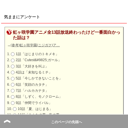
気ままにアンケート
虹ヶ咲学園アニメ全13話放送終わったけど一番面白かっ
た話は？
→
(参考)虹ヶ咲学園(ニジガク)ア…
1話「はじまりのトキメキ」
2話「Cutest&#9825;ガール」
3話「大好きを叫ぶ」
4話は「未知なるミチ」
5話「今しかできないことを」
6話「笑顔のカタチ」
7話「ハルカカナタ」
8話「しずく、モノクローム」
9話「仲間でライバル」
10話「夏、はじまる」
11話「みんなの夢、私の夢」
12話「花ひらく想い」
このページの先頭へ
13話「みんなの夢を叶える場所」