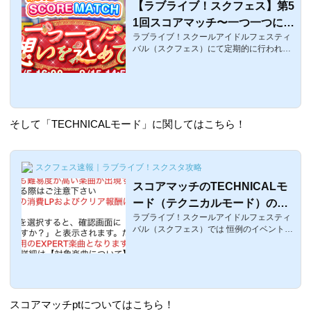
【ラブライブ！スクフェス】第5
1回スコアマッチ〜一つ一つに想
ラブライブ！スクールアイドルフェスティ
いを込めて〜の報酬と配信楽曲
バル（スクフェス）にて定期的に行われて
【μ'sイベント】
いる「スコアマッチ」イベントの第51回目
の予告がアプリ内でありました！スコアマ
ッチとは、スクフェスのイベントの中でも
他のユーザーとスコアを競い合ってポイン
トを稼ぐイベントであり、スタンプのやり
取りなどが面白いイベントになるのです
そして「TECHNICALモード」に関してはこちら！
が、そんな51回目の第51回スコアマッチ〜
一つ一つに想いを込めて〜の報酬と楽曲
と、初めて参加される方はどんなイベント
なのか？などの予習をしていきましょう！
スクフェス速報｜ラブライブ！スクスタ攻略
なお、ボーダー情報はこちら！第51回スコ
スコアマッチのTECHNICALモ
アマッ...
ード（テクニカルモード）の難
ラブライブ！スクールアイドルフェスティ
易度は上級者向け ラブライ
バル（スクフェス）では 恒例のイベントで
ブ！スクフェス
あるスコアマッチが開催されます今までは
EASY～EXまでの難易度が登場して シャン
シャンしてきたのですが第16回スコアマッ
チから、新たな難易度である「TECHNICA
Lモード（テクニカルモード）」という EX
のさらに上の難易度が登場しました！今ま
スコアマッチptについてはこちら！