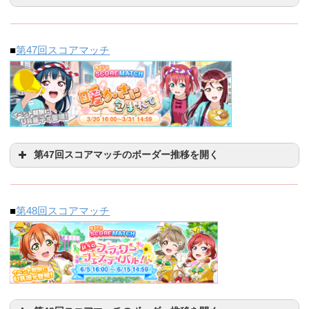
10000位
30000位
50000位
21783
16107
10164
■
第47回スコアマッチ
500位
3000位
10000位
2652521
886520
481000
日付（15:30）
500位
3000位
10000位
10/20(火)
184263
61850
21106
第47回スコアマッチのボーダー推移を開く
23:30
10000位
30000位
50000位
10/21(水)
280884
99570
38212
21276
14925
9277
■
第48回スコアマッチ
500位
3000位
10000位
10/22(木)
459852
169240
70432
2130196
901060
525112
10/23(金)
607916
234268
104194
日付（15:30）
500位
3000位
10000位
10/24(土)
710493
303232
148544
2/5(金)