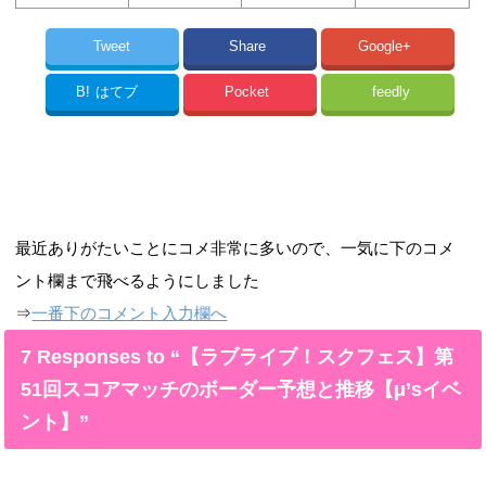
Tweet
Share
Google+
B!
はてブ
Pocket
feedly
最近ありがたいことにコメ非常に多いので、一気に下のコメ
ント欄まで飛べるようにしました
⇒
一番下のコメント入力欄へ
7 Responses to “【ラブライブ！スクフェス】第
51回スコアマッチのボーダー予想と推移【μ’sイベ
ント】”