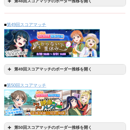
第48回スコアマッチのボーダー推移を開く
10/25(日)
825045
370512
181383
199480
62460
21617
23:30
10000位
30000位
50000位
10/26(月)
934740
428139
213572
2/6(土)
311800
102496
37760
21861
16216
8975
■
第49回スコアマッチ
10/27(火)
1058435
497104
248952
500位
3000位
10000位
2/7(日)
525860
182016
73136
10/28(水)
1215591
563048
285772
2416546
792076
414156
2/8(月)
646728
244728
104414
10/29(木)
1371848
615545
325832
日付（15:30）
500位
3000位
10000位
2/9(火)
810925
320624
137812
10/30(金)
1567473
673648
370802
3/20(土)
第49回スコアマッチのボーダー推移を開く
994776
386526
166994
211532
73488
26080
10000位
30000位
50000位
23:30
10/31(土)
1671498
709168
399243
+183851
+65902
+29182
■
第50回スコアマッチ
0:00
2/10(水)
20814
14536
9270
3/21(日)
304252
106152
38392
500位
3000位
10000位
+169731
+16014
-14389
11:30
1923212
776900
453427
3/22(月)
454536
171676
67412
2416546
792076
414156
12:30
1976768
791800
463380
3/23(火)
603349
240264
99925
1180613
日付（15:30）
500位
3000位
10000位
13:30
2024852
811200
481876
2/11(木)
463820
201404
3/24(水)
700744
309790
136400
第50回スコアマッチのボーダー推移を開く
+185837