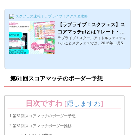
でEXが最高だったのですが、今回はテクニ
カルモードが登場したことにより より音ゲ
ーとしての楽しみが増えましたね＾＾では
そんなテクニカルモードについてテクニカ
スクフェス速報｜ラブライブ！スクスタ攻略
ルモードとは テクニカルモードとは、EX...
【ラブライブ！スクフェス】ス
コアマッチptとは？レート・ど
ラブライブ！スクールアイドルフェスティ
の難易度を周回すればいい？
バルことスクフェスでは、2016年11月5日
から開催されている第28回スコアマッチよ
り、他のイベントのSCOREランキングに
当たる「スコアマッチpt」というものが実
装されました。このスコアマッチptは、自
分よりptが高い相手に勝利するとより多くp
tが貰えて、逆に低い相手に負けてしまうと
第51回スコアマッチのボーダー予想
ptが減ってしまうというシステムなのです
が、そんなスコアマッチptについてまとめ
ました。※第29回スコアマッチより、獲得
pt上昇。ただ基本的なシステムは変わって
ません。スコアマッチptとは それでは、ス
目次ですわ
[
隠しますわ
]
コア...
1
第51回スコアマッチのボーダー予想
2
第51回スコアマッチボーダー推移