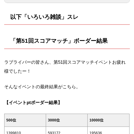
6/5(土)
14:30
2114865
846572
510064
190288
58608
17904
820384
379472
172908
23:30
20000位
50000位
80000位
以下「いろいろ雑談」スレ
2/12(金)
1420144
536304
235212
+119640
+69682
+36508
6/6(日)
323692
103016
36464
3/25(木)
17813
7474
211
500位
3000位
10000位
2/13(土)
1639919
603755
274316
-174392
-7054
-5914
6/7(月)
518952
169768
63612
1306492
556285
185084
「第51回スコアマッチ」
ボーダー結果
1931250
665826
324956
6/8(火)
649080
226596
91480
3/26(金)
943136
456281
214100
+291331
+62071
+50640
日付（15:30）
1000位
5000位
15000位
2/14(日)
ラブライバーの皆さん、第51回スコアマッチイベントお疲れ
6/9(水)
※
※
※
3/27(土)
1077576
520204
251313
様でしたー！
+363777
-7822
-45846
8/20(金)
1000位
20000位
50000位
6/10(木)
153300
43852
12608
3/28(日)
1222104
593014
292950
23:30
24245
14789
2810
そんなイベントの最終結果がこちら。
6/11(金)
2/15(月)
3/29(月)
1376721
638491
335648
8/21(土)
255060
81504
24797
2112976
718096
362712
0:00
6/12(土)
1261208
462968
194636
【イベントptボーダー結果】
1583163
711332
385341
8/22(日)
454164
154388
49612
11:30
2405121
796465
417904
6/13(日)
日付（15:30）
1000位
5000位
15000位
8/23(月)
605276
210236
75588
+206442
+72841
+49693
500位
3000位
10000位
3/30(火)
12:30
2463727
811620
426880
6/14(月)
1708448
697756
277336
12/20(月)
8/24(火)
731864
272572
98444
1399810
593172
195636