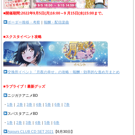
■開催期間:2022年9月5日(月)16:00～9 月15日(水)15:00まで。
ボーダー推移・考察
｜
報酬・配信楽曲
■スクスタイベント攻略
交換所イベント「月夜の幸せ」の攻略・報酬・効率的な進め方まとめ
■ラブライブ！最新グッズ
ニジガクアニメBD
・
1巻
｜
2巻
｜
3巻
｜
4巻
｜
5巻
｜
6巻
｜
7巻
スパスタアニメBD
・
1巻
｜
2巻
｜
3巻
｜
4巻
｜
5巻
｜
6巻
Aqours CLUB CD SET 2021
【6月30日】