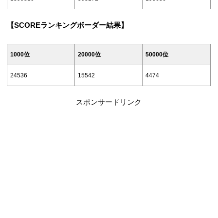
-348087
+45506
-218414
13:30
2539848
828458
443972
6/15(火)
23:30
886724
335064
125192
0:00
【SCOREランキングボーダー結果】
14:30
2608397
861715
464483
3/31(水)
12/21(火)
153228
43055
14432
8/25(水)
1697313
752344
415320
+154860
+62492
+26748
11:30
2198537
718940
364048
0:00
12/22(水)
257868
83188
28304
1000位
20000位
50000位
12:30
2237048
731855
372972
11:30
1935137
822068
469780
8/26(木)
1053700
403985
154000
12/23(木)
353532
120652
41632
24536
15542
4474
13:30
12:30
1975932
835107
480729
1245346
471008
172400
12/24(金)
スポンサードリンク
14:30
2394132
775484
402260
13:30
2031028
855093
493460
+191646
+67023
+18400
12/25(土)
555152
189346
71636
8/27(金)
14:30
2082690
883219
583428
12/26(日)
-15862
+8040
-22236
12/27(月)
683082
261532
103764
8/28(土)
1431780
541828
196062
12/28(火)
8/29(日)
1674577
605284
223648
12/29(水)
8/30(月)
1957880
659540
254892