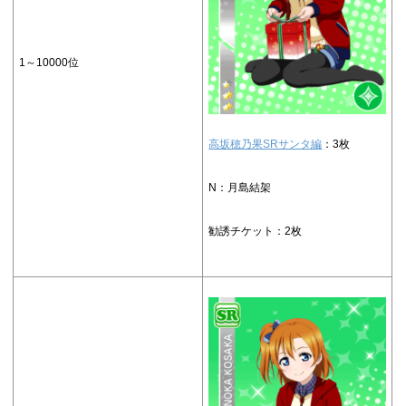
1～10000位
高坂穂乃果SRサンタ編
：3枚
N：月島結架
勧誘チケット：2枚