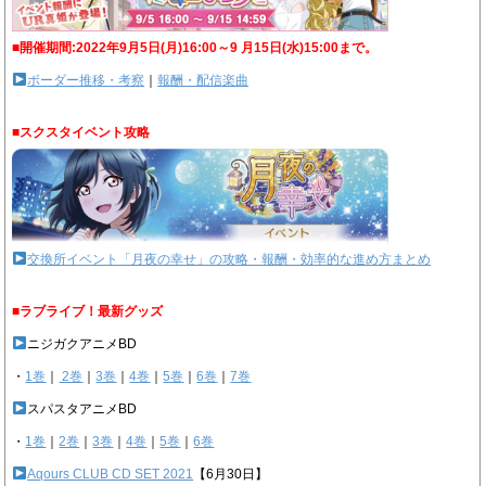
■開催期間:2022年9月5日(月)16:00～9 月15日(水)15:00まで。
ボーダー推移・考察
｜
報酬・配信楽曲
■スクスタイベント攻略
交換所イベント「月夜の幸せ」の攻略・報酬・効率的な進め方まとめ
■ラブライブ！最新グッズ
ニジガクアニメBD
・
1巻
｜
2巻
｜
3巻
｜
4巻
｜
5巻
｜
6巻
｜
7巻
スパスタアニメBD
・
1巻
｜
2巻
｜
3巻
｜
4巻
｜
5巻
｜
6巻
Aqours CLUB CD SET 2021
【6月30日】