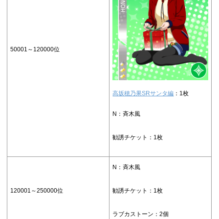
50001～120000位
高坂穂乃果SRサンタ編
：1枚
N：斉木風
勧誘チケット：1枚
N：斉木風
120001～250000位
勧誘チケット：1枚
ラブカストーン：2個