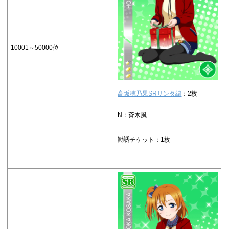
10001～50000位
高坂穂乃果SRサンタ編
：2枚
N：斉木風
勧誘チケット：1枚