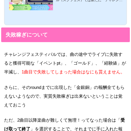
ル（スクフェス）では新たに「チャレンジ
フェスティバル（チャレフェス）」という
新イベントが開催中です数多くのラブライ
バーの方が走ってらっしゃるかとは思いま
すが、今回はチャレンジフェスティバルに
おける基本的なやり方と参加方法・経験値
などについてですメドレーフェスティバル
失敗稼ぎについて
の参加の流れ参加方法は、今までのとおり
右下のバナーが出ていると思うので、そこ
をタップすると初回だけ、説明があります
すると次のような画面にまずは、コースを
チャレンジフェスティバルでは、曲の途中でライブに失敗す
選択する画面になります。コースは４種類
あ...
ると獲得可能な「イベントpt」、「ゴールド」、「経験値」が
半減し、
1曲目で失敗してしまった場合はなにも貰えません。
さらに、そのroundまでに出現した「金銀銅」の報酬全てもら
えないようなので、実質失敗稼ぎは出来ないということは覚
えておこう
ただ、2曲目以降楽曲が難しくて無理！ってなった場合は「
受
け取って終了
」を選択することで、それまでに手に入れた報