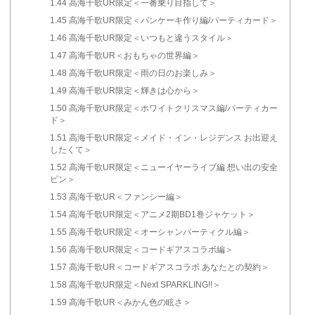
1.44
高海千歌UR限定＜一番乗り目指して＞
1.45
高海千歌UR限定＜パンケーキ作り編/パーティカード＞
1.46
高海千歌UR限定＜いつもと違うスタイル＞
1.47
高海千歌UR＜おもちゃの世界編＞
1.48
高海千歌UR限定＜雨の日のお楽しみ＞
1.49
高海千歌UR限定＜輝きは心から＞
1.50
高海千歌UR限定＜ホワイトクリスマス編/パーティカー
ド＞
1.51
高海千歌UR限定＜メイド・イン・レジデンス お出迎え
したくて＞
1.52
高海千歌UR限定＜ニューイヤーライブ編 想い出の安全
ピン＞
1.53
高海千歌UR＜ファンシー編＞
1.54
高海千歌UR限定＜アニメ2期BD1巻ジャケット＞
1.55
高海千歌UR限定＜オーシャンパーティクル編＞
1.56
高海千歌UR限定＜コードギアスコラボ編＞
1.57
高海千歌UR＜コードギアスコラボ あなたとの契約＞
1.58
高海千歌UR限定＜Next SPARKLING!!＞
1.59
高海千歌UR＜みかん色の眩さ＞