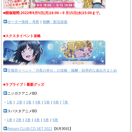
■開催期間:2022年9月5日(月)16:00～9 月15日(水)15:00まで。
ボーダー推移・考察
｜
報酬・配信楽曲
■スクスタイベント攻略
交換所イベント「月夜の幸せ」の攻略・報酬・効率的な進め方まとめ
■ラブライブ！最新グッズ
ニジガクアニメBD
・
1巻
｜
2巻
｜
3巻
｜
4巻
｜
5巻
｜
6巻
｜
7巻
スパスタアニメBD
・
1巻
｜
2巻
｜
3巻
｜
4巻
｜
5巻
｜
6巻
Aqours CLUB CD SET 2021
【6月30日】