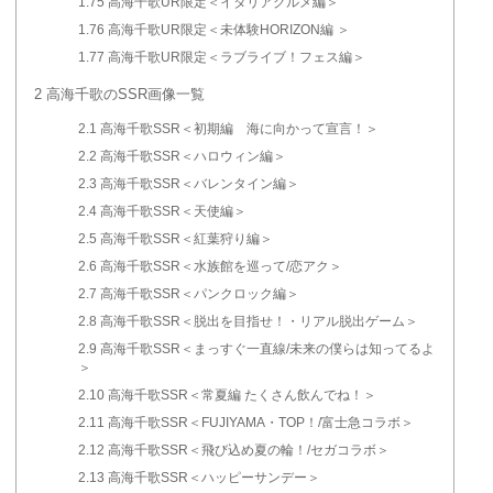
1.75
高海千歌UR限定＜イタリアグルメ編＞
1.76
高海千歌UR限定＜未体験HORIZON編 ＞
1.77
高海千歌UR限定＜ラブライブ！フェス編＞
2
高海千歌のSSR画像一覧
2.1
高海千歌SSR＜初期編 海に向かって宣言！＞
2.2
高海千歌SSR＜ハロウィン編＞
2.3
高海千歌SSR＜バレンタイン編＞
2.4
高海千歌SSR＜天使編＞
2.5
高海千歌SSR＜紅葉狩り編＞
2.6
高海千歌SSR＜水族館を巡って/恋アク＞
2.7
高海千歌SSR＜パンクロック編＞
2.8
高海千歌SSR＜脱出を目指せ！・リアル脱出ゲーム＞
2.9
高海千歌SSR＜まっすぐ一直線/未来の僕らは知ってるよ
＞
2.10
高海千歌SSR＜常夏編 たくさん飲んでね！＞
2.11
高海千歌SSR＜FUJIYAMA・TOP！/富士急コラボ＞
2.12
高海千歌SSR＜飛び込め夏の輪！/セガコラボ＞
2.13
高海千歌SSR＜ハッピーサンデー＞