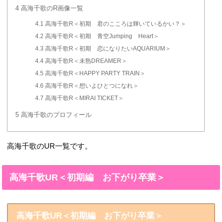
4
高海千歌のR画像一覧
4.1
高海千歌R＜初期 君のこころは輝いているかい？＞
4.2
高海千歌R＜初期 青空Jumping Heart＞
4.3
高海千歌R＜初期 恋になりたいAQUARIUM＞
4.4
高海千歌R＜未熟DREAMER＞
4.5
高海千歌R＜HAPPY PARTY TRAIN＞
4.6
高海千歌R＜想いよひとつになれ＞
4.7
高海千歌R＜MIRAI TICKET＞
5
高海千歌のプロフィール
高海千歌のUR一覧です。
高海千歌UR＜初期編 お下がり卒業＞
高海千歌UR＜初期編 お下がり卒業＞