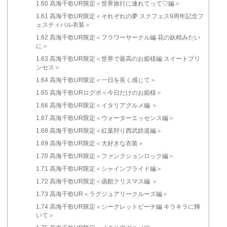
1.60
高海千歌UR限定＜世界旅行に連れてって♡編＞
1.61
高海千歌UR限定＜それぞれの夢 スクフェス9周年記念フ
ェスティバル衣装＞
1.62
高海千歌UR限定＜フラワーサークル編 花の妖精みたい
に＞
1.63
高海千歌UR限定＜世界で最高のお姫様編 スイートプリ
ンセス＞
1.64
高海千歌UR限定＜一日を長く感じて＞
1.65
高海千歌URログボ＜今日だけのお姫様＞
1.66
高海千歌UR限定＜イタリアグルメ編 ＞
1.67
高海千歌UR限定＜ウォーターエッセンス編＞
1.68
高海千歌UR限定＜紅葉狩り西武鉄道編＞
1.69
高海千歌UR限定＜大好きな衣装＞
1.70
高海千歌UR限定＜ファンクションロック編＞
1.71
高海千歌UR限定＜シャインブライド編＞
1.72
高海千歌UR限定＜函館クリスマス編 ＞
1.73
高海千歌UR＜ラグジュアリークルーズ編＞
1.74
高海千歌UR限定＜シークレットビーチ編 キラキラに輝
いて＞