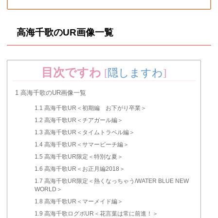
高海千歌のUR画像一覧
目次ですわ
[
隠しますわ
]
1
高海千歌のUR画像一覧
1.1
高海千歌UR＜初期編 お下がり卒業＞
1.2
高海千歌UR＜チアガール編＞
1.3
高海千歌UR＜タイムトラベル編＞
1.4
高海千歌UR＜サマービーチ編＞
1.5
高海千歌UR限定＜特別な夏＞
1.6
高海千歌UR＜お正月編2018＞
1.7
高海千歌UR限定＜熱くなっちゃう/WATER BLUE NEW
WORLD＞
1.8
高海千歌UR＜マーメイド編＞
1.9
高海千歌ログボUR＜花言葉は常に前進！＞