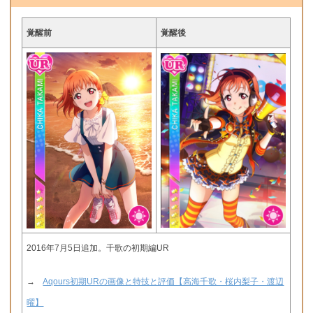
覚醒前
覚醒後
2016年7月5日追加。千歌の初期編UR
→
Aqours初期URの画像と特技と評価【高海千歌・桜内梨子・渡辺
曜】