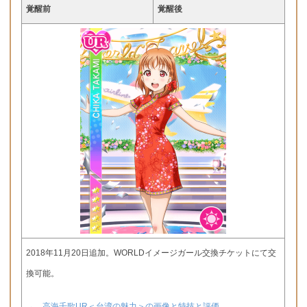
覚醒前
覚醒後
2018年11月20日追加。WORLDイメージガール交換チケットにて交
換可能。
→
高海千歌UR＜台湾の魅力＞の画像と特技と評価