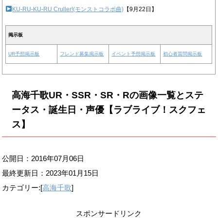
KU-RU-KU-RU Cruller!(モンストコラボ曲)
【9月22日】
掲示板
UR予想掲示板
フレンド募集掲示板
イベント予想掲示板
初心者質問掲示板
高海千歌UR・SSR・SR・Rの画像一覧とステ
ータス・誕生日・声優【ラブライブ！スクフェ
ス】
公開日：2016年07月06日
最終更新日：
2023年01月15日
カテゴリー:[
高海千歌
]
スポンサードリンク