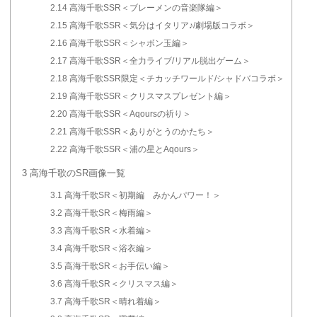
2.14
高海千歌SSR＜ブレーメンの音楽隊編＞
2.15
高海千歌SSR＜気分はイタリア♪/劇場版コラボ＞
2.16
高海千歌SSR＜シャボン玉編＞
2.17
高海千歌SSR＜全力ライブ/リアル脱出ゲーム＞
2.18
高海千歌SSR限定＜チカッチワールド/シャドバコラボ＞
2.19
高海千歌SSR＜クリスマスプレゼント編＞
2.20
高海千歌SSR＜Aqoursの祈り＞
2.21
高海千歌SSR＜ありがとうのかたち＞
2.22
高海千歌SSR＜浦の星とAqours＞
3
高海千歌のSR画像一覧
3.1
高海千歌SR＜初期編 みかんパワー！＞
3.2
高海千歌SR＜梅雨編＞
3.3
高海千歌SR＜水着編＞
3.4
高海千歌SR＜浴衣編＞
3.5
高海千歌SR＜お手伝い編＞
3.6
高海千歌SR＜クリスマス編＞
3.7
高海千歌SR＜晴れ着編＞