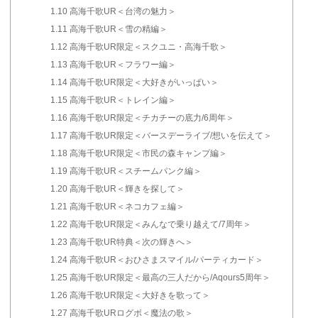
1.10
高海千歌UR＜台湾の魅力＞
1.11
高海千歌UR＜雪の精編＞
1.12
高海千歌UR限定＜スクユニ・高海千歌＞
1.13
高海千歌UR＜フラワー編＞
1.14
高海千歌UR限定＜大好きがいっぱい＞
1.15
高海千歌UR＜トレイン編＞
1.16
高海千歌UR限定＜チカチーの底力/6周年＞
1.17
高海千歌UR限定＜バースデーライブ/想いを伝えて＞
1.18
高海千歌UR限定＜市民の森キャンプ編＞
1.19
高海千歌UR＜スチームパンク編＞
1.20
高海千歌UR＜輝きを探して＞
1.21
高海千歌UR＜ネコカフェ編＞
1.22
高海千歌UR限定＜みんなで乗り越えて/7周年＞
1.23
高海千歌UR特典＜次の輝きへ＞
1.24
高海千歌UR＜おひさまスマイル/パーティカード＞
1.25
高海千歌UR限定＜最高の三人だから/Aqours5周年＞
1.26
高海千歌UR限定＜大好きを歌って＞
1.27
高海千歌URログボ＜魔法の歌＞