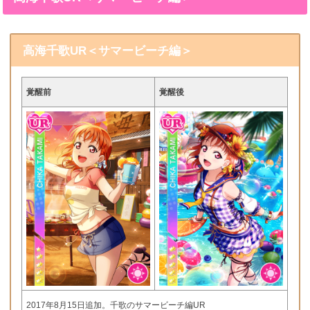
高海千歌UR＜サマービーチ編＞
覚醒前
覚醒後
2017年8月15日追加。千歌のサマービーチ編UR