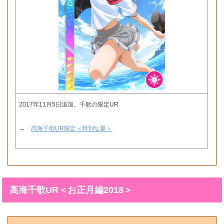
2017年11月5日追加。千歌の限定UR
→
高海千歌UR限定＜特別な夏＞
高海千歌UR＜お正月編2018＞