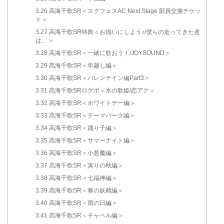
3.26
高海千歌SR＜スクフェスAC Next Stage 部員交換チケッ
ト＞
3.27
高海千歌SR特典＜お揃いにしよう♪/僕らの走ってきた道
は…＞
3.28
高海千歌SR＜一緒に歌おう！/JOYSOUND＞
3.29
高海千歌SR＜年越し編＞
3.30
高海千歌SR＜バレンテイン編Part3＞
3.31
高海千歌SRログボ＜水の歌姫/恋アク＞
3.32
高海千歌SR＜ホワイトデー編＞
3.33
高海千歌SR＜テーマパーク編＞
3.34
高海千歌SR＜踊り子編＞
3.35
高海千歌SR＜サマーナイト編＞
3.36
高海千歌SR＜小悪魔編＞
3.37
高海千歌SR＜実りの秋編＞
3.38
高海千歌SR＜七福神編＞
3.39
高海千歌SR＜春の妖精編＞
3.40
高海千歌SR＜雨の日編＞
3.41
高海千歌SR＜チャペル編＞