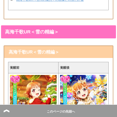
高海千歌UR＜雪の精編＞
高海千歌UR＜雪の精編＞
覚醒前
覚醒後
このページの先頭へ