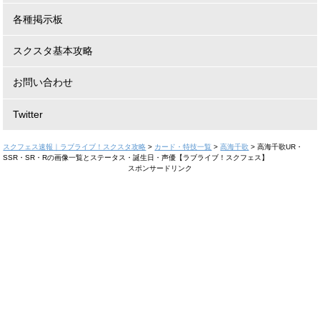
各種掲示板
スクスタ基本攻略
お問い合わせ
Twitter
スクフェス速報｜ラブライブ！スクスタ攻略
>
カード・特技一覧
>
高海千歌
>
高海千歌UR・
SSR・SR・Rの画像一覧とステータス・誕生日・声優【ラブライブ！スクフェス】
スポンサードリンク