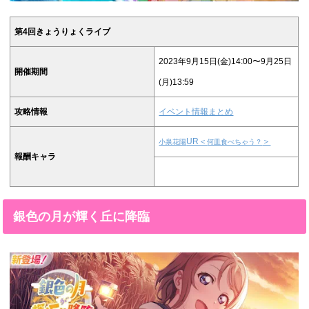
第4回きょうりょくライブ
2023年9月15日(金)14:00〜9月25日
開催期間
(月)13:59
攻略情報
イベント情報まとめ
UR＜
＞
小泉花陽
何皿食べちゃう？
報酬キャラ
銀色の月が輝く丘に降臨