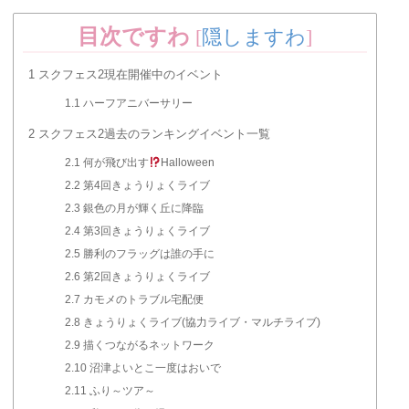
目次ですわ
[
隠しますわ
]
1
スクフェス2現在開催中のイベント
1.1
ハーフアニバーサリー
2
スクフェス2過去のランキングイベント一覧
2.1
何が飛び出す
Halloween
2.2
第4回きょうりょくライブ
2.3
銀色の月が輝く丘に降臨
2.4
第3回きょうりょくライブ
2.5
勝利のフラッグは誰の手に
2.6
第2回きょうりょくライブ
2.7
カモメのトラブル宅配便
2.8
きょうりょくライブ(協力ライブ・マルチライブ)
2.9
描くつながるネットワーク
2.10
沼津よいとこ一度はおいで
2.11
ふり～ツア～