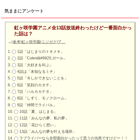
気ままにアンケート
虹ヶ咲学園アニメ全13話放送終わったけど一番面白かっ
た話は？
→
(参考)虹ヶ咲学園(ニジガク)ア…
1話「はじまりのトキメキ」
2話「Cutest&#9825;ガール」
3話「大好きを叫ぶ」
4話は「未知なるミチ」
5話「今しかできないことを」
6話「笑顔のカタチ」
7話「ハルカカナタ」
8話「しずく、モノクローム」
9話「仲間でライバル」
10話「夏、はじまる」
11話「みんなの夢、私の夢」
12話「花ひらく想い」
13話「みんなの夢を叶える場所」
ラブライバーなら全部面白かったって思うの当然ですけどー！！