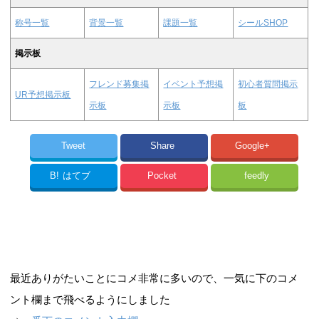
称号一覧
背景一覧
課題一覧
シールSHOP
掲示板
フレンド募集掲
イベント予想掲
初心者質問掲示
UR予想掲示板
示板
示板
板
Tweet
Share
Google+
B!
はてブ
Pocket
feedly
最近ありがたいことにコメ非常に多いので、一気に下のコメ
ント欄まで飛べるようにしました