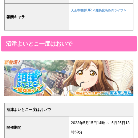
UR＜
＞
天王寺璃奈
難易度高めのライブ
報酬キャラ
沼津よいとこ一度はおいで
沼津よいとこ一度はおいで
2023年5月15日14時 ～ 5月25日13
開催期間
時59分