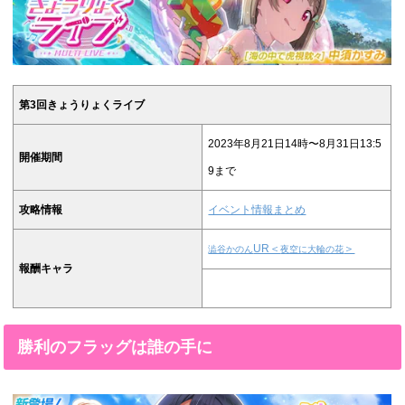
第3回きょうりょくライブ
2023年8月21日14時〜8月31日13:5
開催期間
9まで
攻略情報
イベント情報まとめ
UR＜
＞
澁谷かのん
夜空に大輪の花
報酬キャラ
勝利のフラッグは誰の手に