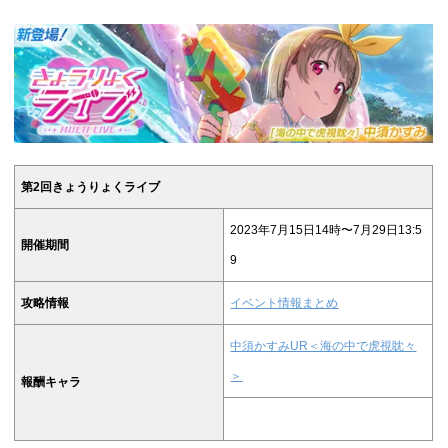
第2回きょうりょくライブ
2023年7月15日14時〜7月29日13:5
開催期間
9
攻略情報
イベント情報まとめ
中須かすみUR＜海の中で虎視眈々
＞
報酬キャラ