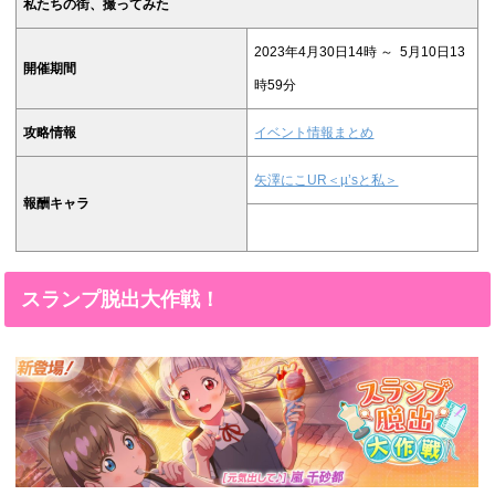
私たちの街、撮ってみた
2023年4月30日14時 ～ 5月10日13
開催期間
時59分
攻略情報
イベント情報まとめ
矢澤にこUR＜µ’sと私＞
報酬キャラ
スランプ脱出大作戦！