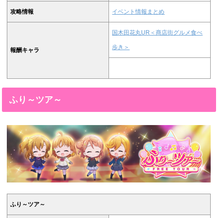
攻略情報
イベント情報まとめ
国木田花丸UR＜商店街グルメ食べ
歩き＞
報酬キャラ
ふり～ツア～
ふり～ツア～