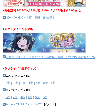
■開催期間:2022年9月5日(月)16:00～9 月15日(水)15:00まで。
ボーダー推移・考察
｜
報酬・配信楽曲
■スクスタイベント攻略
交換所イベント「月夜の幸せ」の攻略・報酬・効率的な進め方まとめ
■ラブライブ！最新グッズ
ニジガクアニメBD
・
1巻
｜
2巻
｜
3巻
｜
4巻
｜
5巻
｜
6巻
｜
7巻
スパスタアニメBD
・
1巻
｜
2巻
｜
3巻
｜
4巻
｜
5巻
｜
6巻
Aqours CLUB CD SET 2021
【6月30日】