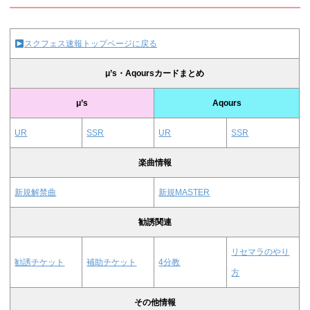
スクフェス速報トップページに戻る
μ’s・Aqoursカードまとめ
μ’s
Aqours
UR
SSR
UR
SSR
楽曲情報
新規解禁曲
新規MASTER
勧誘関連
リセマラのやり
勧誘チケット
補助チケット
4分教
方
その他情報