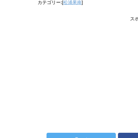
カテゴリー:[
松浦果南
]
ス