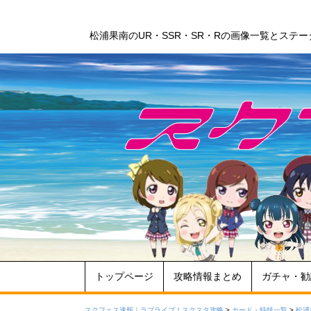
松浦果南のUR・SSR・SR・Rの画像一覧とステ
トップページ
攻略情報まとめ
ガチャ・勧
スクフェス速報｜ラブライブ！スクスタ攻略
>
カード・特技一覧
>
松浦