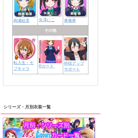
矢澤にこ
絢瀬絵里
東條希
その他
転入生・モ
特技アップ
Rカード
ブキャラ
サポート
浦の星女学院2年生
虹ヶ咲学園2年生
シリーズ・月別衣装一覧
高海千歌
渡辺曜
桜内梨子
上原歩夢
宮下愛
優木せつ菜
浦の星女学院1年生
虹ヶ咲学園1年生