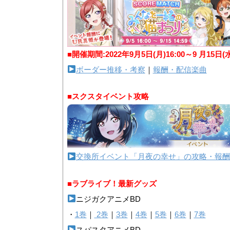
■開催期間:2022年9月5日(月)16:00～9 月15日(
ボーダー推移・考察
｜
報酬・配信楽曲
■スクスタイベント攻略
交換所イベント「月夜の幸せ」の攻略・報酬
■ラブライブ！最新グッズ
ニジガクアニメBD
・
1巻
｜
2巻
｜
3巻
｜
4巻
｜
5巻
｜
6巻
｜
7巻
スパスタアニメBD