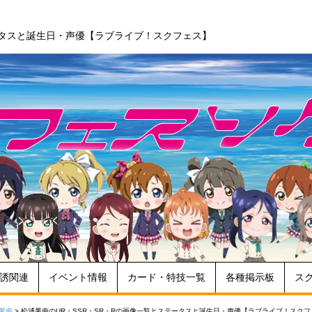
ータスと誕生日・声優【ラブライブ！スクフェス】
誘関連
イベント情報
カード・特技一覧
各種掲示板
ス
果南
>
松浦果南のUR・SSR・SR・Rの画像一覧とステータスと誕生日・声優【ラブライブ！スクフ