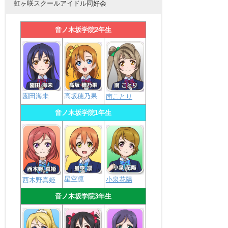
虹ヶ咲スクールアイドル同好会
音ノ木坂学院2年生
園田海未
高坂穂乃果
南ことり
音ノ木坂学院1年生
星空凛
小泉花陽
西木野真姫
音ノ木坂学院3年生