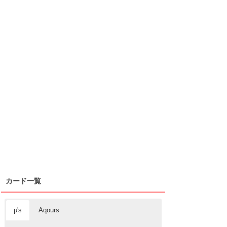
カード一覧
μ's
Aqours