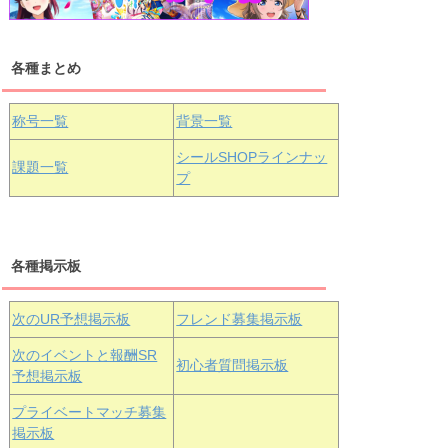
各種まとめ
国木田花丸
津島善子
黒澤ルビィ
桜坂しずく
中須かすみ
称号一覧
背景一覧
天王寺璃奈
浦の星女学院3年生
シールSHOPラインナッ
課題一覧
プ
三船栞子
各種掲示板
小原鞠莉
黒澤ダイヤ
松浦果南
虹ヶ咲学園3年生
次のUR予想掲示板
フレンド募集掲示板
次のイベントと報酬SR
初心者質問掲示板
予想掲示板
エマ・ヴェ
近江彼方
朝香果林
プライベートマッチ募集
ルデ
掲示板