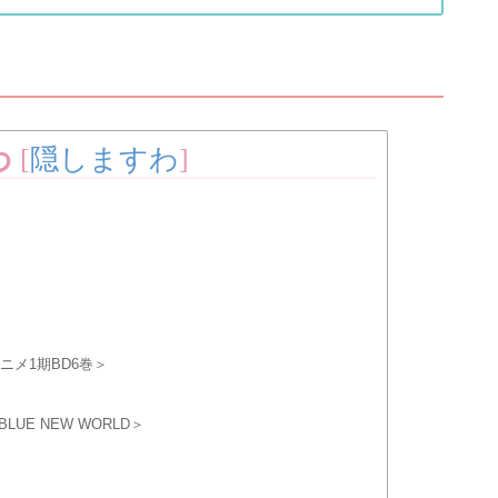
わ
[
隠しますわ
]
ニメ1期BD6巻＞
UE NEW WORLD＞