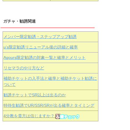
ガチャ・勧誘関連
メンバー限定勧誘・ステップアップ勧誘
μ’s限定勧誘リニューアル後の詳細と確率
Aqours
限定勧誘の対象一覧と確率とメリット
リセマラのやり方など
補助チケットの入手法と確率と補助チケット勧誘に
ついて
勧誘チケットでSR以上は出るのか
特待生勧誘でUR/SSR/SRが出る確率とタイミング
4分教を貴方は信じますか？