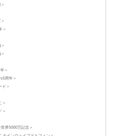
南＞
ズ＞
年＞
編＞
編＞
＞
周年＞
rs5周年＞
ード＞
こ＞
ド＞
世界5000万記念＞
って ナインウェイブドルフィン＞