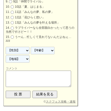
9話「仲間でライバル」
10話「夏、はじまる」
11話「みんなの夢、私の夢」
12話「花ひらく想い」
13話「みんなの夢を叶える場所」
ラブライバーなら全部面白かったって思うの
当然ですけどー！！
うーん…忙しくて見れてないんだよねぇ…
zzz
コメント
©
スクフェス攻略・速報