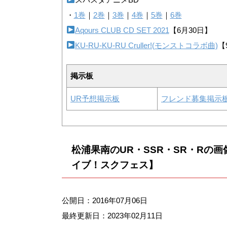
・
1巻
｜
2巻
｜
3巻
｜
4巻
｜
5巻
｜
6巻
Aqours CLUB CD SET 2021
【6月30日】
KU-RU-KU-RU Cruller!(モンストコラボ曲)
【
掲示板
UR予想掲示板
フレンド募集掲示
松浦果南のUR・SSR・SR・Rの
イブ！スクフェス】
公開日：2016年07月06日
最終更新日：
2023年02月11日