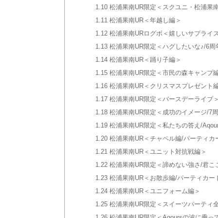
1.10
松浦果南UR限定＜スクユニ・松浦果
1.11
松浦果南UR＜年越し編＞
1.12
松浦果南URログボ＜嬉しいサプライ
1.13
松浦果南UR限定＜ハグしたいな♪/6周
1.14
松浦果南UR＜踊り子編＞
1.15
松浦果南UR限定＜市民の森キャンプ
1.16
松浦果南UR＜クリスマスプレゼント
1.17
松浦果南UR限定＜バースデーライブ
1.18
松浦果南UR限定＜成功のイメージ/7
1.19
松浦果南UR限定＜私たちの答え/Aqou
1.20
松浦果南UR＜チャペル編/パーティカ
1.21
松浦果南UR＜ユニット対抗戦編＞
1.22
松浦果南UR限定＜諦めない強さ/君こ
1.23
松浦果南UR＜お散歩編/パーティカー
1.24
松浦果南UR＜ユニフォーム編＞
1.25
松浦果南UR限定＜スイーツパーティ全
1.26
松浦果南UR限定＜Aqoursの波に乗