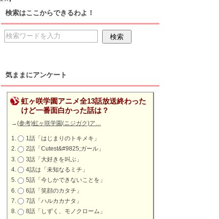
検索はここからできるわよ！
気ままにアンケート
虹ヶ咲学園アニメ全13話放送終わった
けど一番面白かった話は？
→
(参考)虹ヶ咲学園(ニジガク)ア…
1話「はじまりのトキメキ」
2話「Cutest&#9825;ガール」
3話「大好きを叫ぶ」
4話は「未知なるミチ」
5話「今しかできないことを」
6話「笑顔のカタチ」
7話「ハルカカナタ」
8話「しずく、モノクローム」