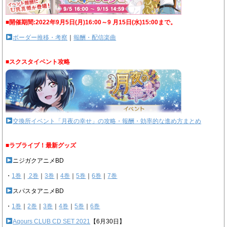
■開催期間:2022年9月5日(月)16:00～9 月15日(水)15:00まで。
ボーダー推移・考察
｜
報酬・配信楽曲
■スクスタイベント攻略
交換所イベント「月夜の幸せ」の攻略・報酬・効率的な進め方まとめ
■ラブライブ！最新グッズ
ニジガクアニメBD
・
1巻
｜
2巻
｜
3巻
｜
4巻
｜
5巻
｜
6巻
｜
7巻
スパスタアニメBD
・
1巻
｜
2巻
｜
3巻
｜
4巻
｜
5巻
｜
6巻
Aqours CLUB CD SET 2021
【6月30日】