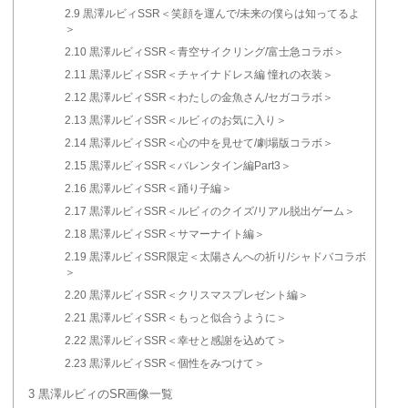
2.9
黒澤ルビィSSR＜笑顔を運んで/未来の僕らは知ってるよ
＞
2.10
黒澤ルビィSSR＜青空サイクリング/富士急コラボ＞
2.11
黒澤ルビィSSR＜チャイナドレス編 憧れの衣装＞
2.12
黒澤ルビィSSR＜わたしの金魚さん/セガコラボ＞
2.13
黒澤ルビィSSR＜ルビィのお気に入り＞
2.14
黒澤ルビィSSR＜心の中を見せて/劇場版コラボ＞
2.15
黒澤ルビィSSR＜バレンタイン編Part3＞
2.16
黒澤ルビィSSR＜踊り子編＞
2.17
黒澤ルビィSSR＜ルビィのクイズ/リアル脱出ゲーム＞
2.18
黒澤ルビィSSR＜サマーナイト編＞
2.19
黒澤ルビィSSR限定＜太陽さんへの祈り/シャドバコラボ
＞
2.20
黒澤ルビィSSR＜クリスマスプレゼント編＞
2.21
黒澤ルビィSSR＜もっと似合うように＞
2.22
黒澤ルビィSSR＜幸せと感謝を込めて＞
2.23
黒澤ルビィSSR＜個性をみつけて＞
3
黒澤ルビィのSR画像一覧