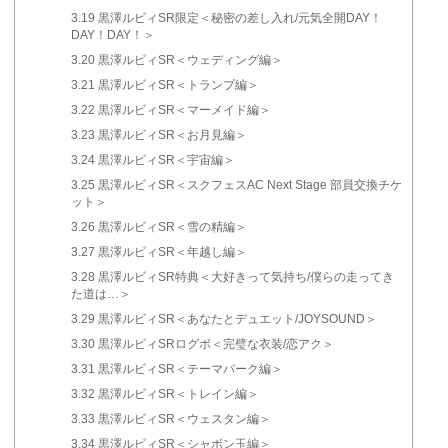
3.19
黒澤ルビィSR限定＜秘密の差し入れ/元気全開DAY！
DAY！DAY！＞
3.20
黒澤ルビィSR＜ウェディング編＞
3.21
黒澤ルビィSR＜トランプ編＞
3.22
黒澤ルビィSR＜マーメイド編＞
3.23
黒澤ルビィSR＜お月見編＞
3.24
黒澤ルビィSR＜宇宙編＞
3.25
黒澤ルビィSR＜スクフェスAC Next Stage 部員交換チケ
ット＞
3.26
黒澤ルビィSR＜雪の精編＞
3.27
黒澤ルビィSR＜年越し編＞
3.28
黒澤ルビィSR特典＜大好きって気持ち/僕らの走ってき
た道は…＞
3.29
黒澤ルビィSR＜あなたとデュエット/JOYSOUND＞
3.30
黒澤ルビィSRログボ＜完璧な衣装/恋アク＞
3.31
黒澤ルビィSR＜テーマパーク編＞
3.32
黒澤ルビィSR＜トレイン編＞
3.33
黒澤ルビィSR＜ウェスタン編＞
3.34
黒澤ルビィSR＜シャボン玉編＞