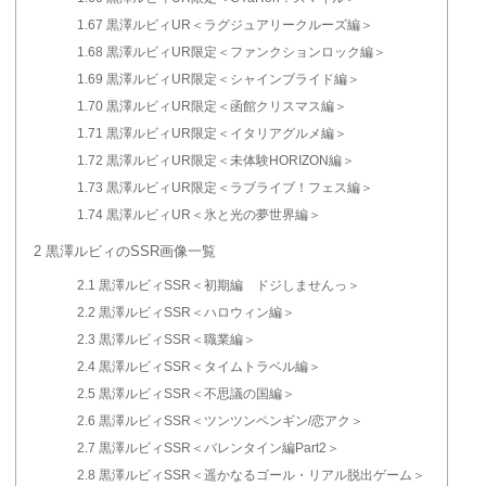
1.67
黒澤ルビィUR＜ラグジュアリークルーズ編＞
1.68
黒澤ルビィUR限定＜ファンクションロック編＞
1.69
黒澤ルビィUR限定＜シャインブライド編＞
1.70
黒澤ルビィUR限定＜函館クリスマス編＞
1.71
黒澤ルビィUR限定＜イタリアグルメ編＞
1.72
黒澤ルビィUR限定＜未体験HORIZON編＞
1.73
黒澤ルビィUR限定＜ラブライブ！フェス編＞
1.74
黒澤ルビィUR＜氷と光の夢世界編＞
2
黒澤ルビィのSSR画像一覧
2.1
黒澤ルビィSSR＜初期編 ドジしませんっ＞
2.2
黒澤ルビィSSR＜ハロウィン編＞
2.3
黒澤ルビィSSR＜職業編＞
2.4
黒澤ルビィSSR＜タイムトラベル編＞
2.5
黒澤ルビィSSR＜不思議の国編＞
2.6
黒澤ルビィSSR＜ツンツンペンギン/恋アク＞
2.7
黒澤ルビィSSR＜バレンタイン編Part2＞
2.8
黒澤ルビィSSR＜遥かなるゴール・リアル脱出ゲーム＞