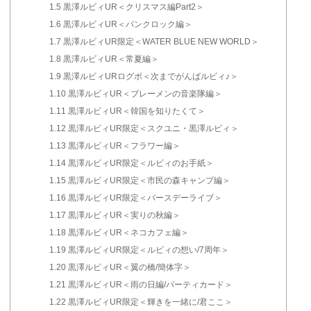
1.5
黒澤ルビィUR＜クリスマス編Part2＞
1.6
黒澤ルビィUR＜パンクロック編＞
1.7
黒澤ルビィUR限定＜WATER BLUE NEW WORLD＞
1.8
黒澤ルビィUR＜常夏編＞
1.9
黒澤ルビィURログボ＜次までがんばルビィ♪＞
1.10
黒澤ルビィUR＜ブレーメンの音楽隊編＞
1.11
黒澤ルビィUR＜韓国を知りたくて＞
1.12
黒澤ルビィUR限定＜スクユニ・黒澤ルビィ＞
1.13
黒澤ルビィUR＜フラワー編＞
1.14
黒澤ルビィUR限定＜ルビィのお手紙＞
1.15
黒澤ルビィUR限定＜市民の森キャンプ編＞
1.16
黒澤ルビィUR限定＜バースデーライブ＞
1.17
黒澤ルビィUR＜実りの秋編＞
1.18
黒澤ルビィUR＜ネコカフェ編＞
1.19
黒澤ルビィUR限定＜ルビィの想い/7周年＞
1.20
黒澤ルビィUR＜翼の橋/簡体字＞
1.21
黒澤ルビィUR＜雨の日編/パーティカード＞
1.22
黒澤ルビィUR限定＜輝きを一緒に/君ここ＞