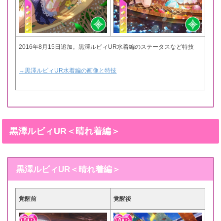
2016年8月15日追加。黒澤ルビィUR水着編のステータスなど特技
→黒澤ルビィUR水着編の画像と特技
黒澤ルビィUR＜晴れ着編＞
黒澤ルビィUR＜晴れ着編＞
覚醒前
覚醒後