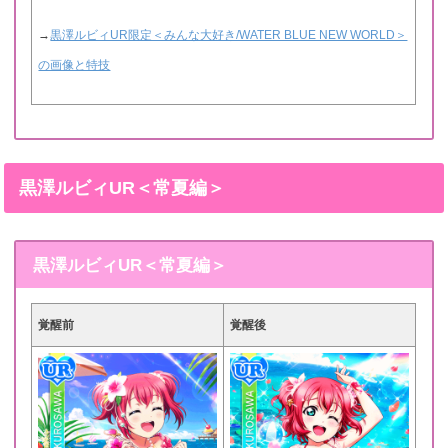
→
黒澤ルビィUR限定＜みんな大好き/WATER BLUE NEW WORLD＞
の画像と特技
黒澤ルビィUR＜常夏編＞
黒澤ルビィUR＜常夏編＞
覚醒前
覚醒後