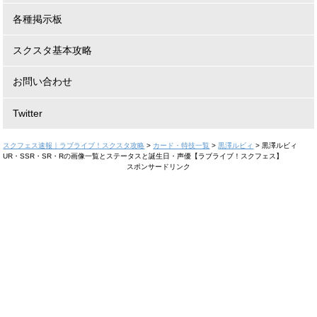
各種掲示板
スクスタ基本攻略
お問い合わせ
Twitter
スクフェス速報｜ラブライブ！スクスタ攻略
>
カード・特技一覧
>
黒澤ルビィ
>
黒澤ルビィ
UR・SSR・SR・Rの画像一覧とステータスと誕生日・声優【ラブライブ！スクフェス】
スポンサードリンク