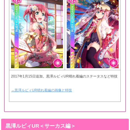
2017年1月15日追加。黒澤ルビィUR晴れ着編のステータスなど特技
→黒澤ルビィUR晴れ着編の画像と特技
黒澤ルビィUR＜サーカス編＞