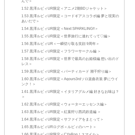
んで＞
1.52
黒澤ルビィUR限定＜アニメ2期BDジャケット＞
1.53
黒澤ルビィUR限定＜コードギアスコラボ編 夢と現実の
あいだで＞
1.54
黒澤ルビィUR限定＜Next SPARKLING!!＞
1.55
黒澤ルビィUR限定＜世界旅行に連れてって♡編＞
1.56
黒澤ルビィUR＜一瞬切り取る笑顔 9周年＞
1.57
黒澤ルビィUR限定＜フラワーサークル編 ＞
1.58
黒澤ルビィUR限定＜世界で最高のお姫様編 想い出のド
レス＞
1.59
黒澤ルビィUR限定＜パーティカード 潮干狩り編＞
1.60
黒澤ルビィUR限定＜Aqours3rdソロ楽曲衣装 夢にウイ
ンク！＞
1.61
黒澤ルビィUR限定＜イタリアグルメ編 好きなお味は？
＞
1.62
黒澤ルビィUR限定＜ウォーターエッセンス編＞
1.63
黒澤ルビィUR限定＜紅葉狩り西武鉄道編 ＞
1.64
黒澤ルビィUR限定＜サファイアをまとって＞
1.65
黒澤ルビィURログボ＜ルビィのハート＞
1.66
黒澤ルビィUR限定＜CYaRon！スマイル＞