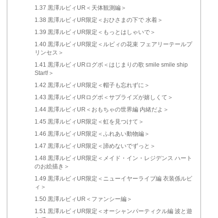
1.37
黒澤ルビィUR＜天体観測編＞
1.38
黒澤ルビィUR限定＜おひさまの下で 水着＞
1.39
黒澤ルビィUR限定＜もっとはしゃいで＞
1.40
黒澤ルビィUR限定＜ルビィの花束 フェアリーテールプ
リンセス＞
1.41
黒澤ルビィURログボ＜はじまりの歌 smile smile ship
Start!＞
1.42
黒澤ルビィUR限定＜帽子も忘れずに＞
1.43
黒澤ルビィURログボ＜サプライズが嬉しくて＞
1.44
黒澤ルビィUR＜おもちゃの世界編 内緒だよ＞
1.45
黒澤ルビィUR限定＜虹を見つけて＞
1.46
黒澤ルビィUR限定＜ふれあい動物編＞
1.47
黒澤ルビィUR限定＜諦めないでずっと＞
1.48
黒澤ルビィUR限定＜メイド・イン・レジデンス ハート
のお絵描き＞
1.49
黒澤ルビィUR限定＜ニューイヤーライブ編 衣装係ルビ
ィ＞
1.50
黒澤ルビィUR＜ファンシー編＞
1.51
黒澤ルビィUR限定＜オーシャンパーティクル編 波と遊