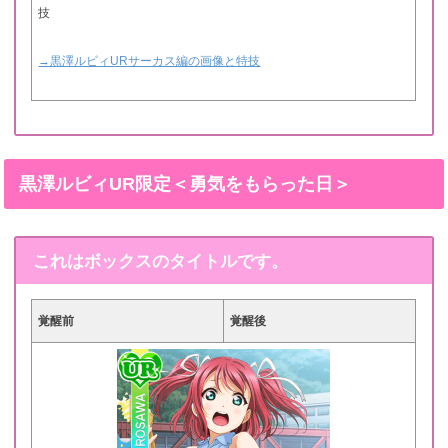
技
→黒澤ルビィURサーカス編の画像と特技
黒澤ルビィUR限定＜勇気をもらった日＞
これはボックスのタイトルです。
覚醒前
覚醒後