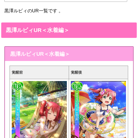
黒澤ルビィのUR一覧です 。
黒澤ルビィUR＜水着編＞
黒澤ルビィUR＜水着編＞
覚醒前
覚醒後