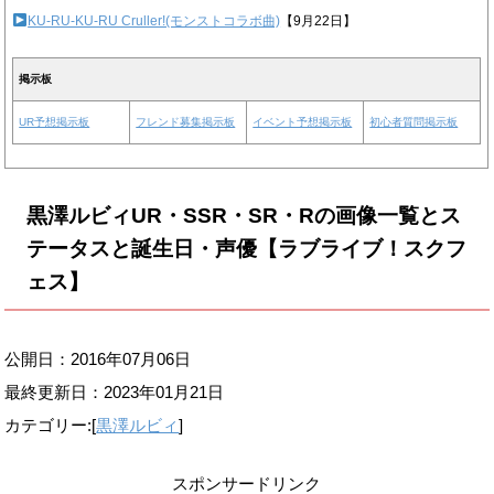
KU-RU-KU-RU Cruller!(モンストコラボ曲)
【9月22日】
掲示板
UR予想掲示板
フレンド募集掲示板
イベント予想掲示板
初心者質問掲示板
黒澤ルビィUR・SSR・SR・Rの画像一覧とス
テータスと誕生日・声優【ラブライブ！スクフ
ェス】
公開日：2016年07月06日
最終更新日：
2023年01月21日
カテゴリー:[
黒澤ルビィ
]
スポンサードリンク