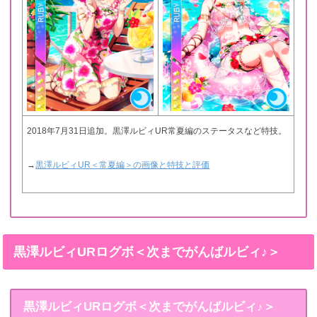
2018年7月31日追加。黒澤ルビィUR常夏編のステータスなど特技。
→
黒澤ルビィUR＜常夏編＞の画像と特技と評価
黒澤ルビィURログボ＜次までがんばルビィ♪＞
黒澤ルビィURログボ＜次までがんばルビィ♪＞