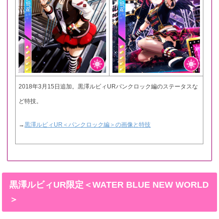
2018年3月15日追加。黒澤ルビィURパンクロック編のステータスな
ど特技。
→
黒澤ルビィUR＜パンクロック編＞の画像と特技
黒澤ルビィUR限定＜WATER BLUE NEW WORLD
＞