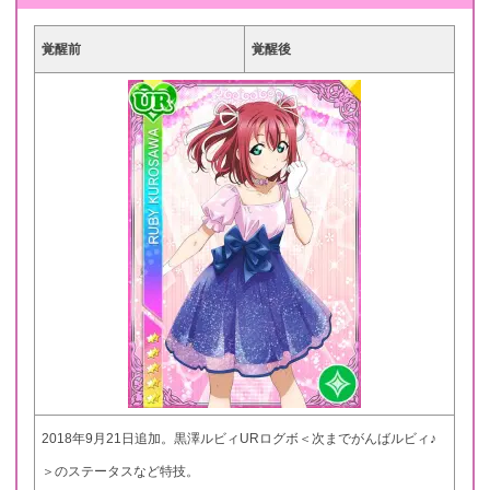
覚醒前
覚醒後
2018年9月21日追加。黒澤ルビィURログボ＜次までがんばルビィ♪
＞のステータスなど特技。