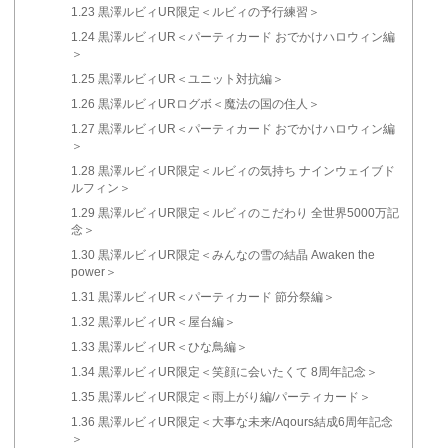
1.23
黒澤ルビィUR限定＜ルビィの予行練習＞
1.24
黒澤ルビィUR＜パーティカード おでかけハロウィン編
＞
1.25
黒澤ルビィUR＜ユニット対抗編＞
1.26
黒澤ルビィURログボ＜魔法の国の住人＞
1.27
黒澤ルビィUR＜パーティカード おでかけハロウィン編
＞
1.28
黒澤ルビィUR限定＜ルビィの気持ち ナインウェイブド
ルフィン＞
1.29
黒澤ルビィUR限定＜ルビィのこだわり 全世界5000万記
念＞
1.30
黒澤ルビィUR限定＜みんなの雪の結晶 Awaken the
power＞
1.31
黒澤ルビィUR＜パーティカード 節分祭編＞
1.32
黒澤ルビィUR＜屋台編＞
1.33
黒澤ルビィUR＜ひな鳥編＞
1.34
黒澤ルビィUR限定＜笑顔に会いたくて 8周年記念＞
1.35
黒澤ルビィUR限定＜雨上がり編/パーティカード＞
1.36
黒澤ルビィUR限定＜大事な未来/Aqours結成6周年記念
＞