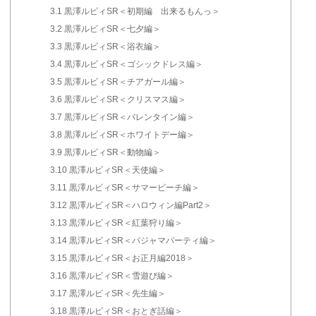
3.1
黒澤ルビィSR＜初期編 出来るもんっ＞
3.2
黒澤ルビィSR＜七夕編＞
3.3
黒澤ルビィSR＜浴衣編＞
3.4
黒澤ルビィSR＜ゴシックドレス編＞
3.5
黒澤ルビィSR＜チアガール編＞
3.6
黒澤ルビィSR＜クリスマス編＞
3.7
黒澤ルビィSR＜バレンタイン編＞
3.8
黒澤ルビィSR＜ホワイトデー編＞
3.9
黒澤ルビィSR＜動物編＞
3.10
黒澤ルビィSR＜天使編＞
3.11
黒澤ルビィSR＜サマービーチ編＞
3.12
黒澤ルビィSR＜ハロウィン編Part2＞
3.13
黒澤ルビィSR＜紅葉狩り編＞
3.14
黒澤ルビィSR＜パジャマパーティ編＞
3.15
黒澤ルビィSR＜お正月編2018＞
3.16
黒澤ルビィSR＜雪遊び編＞
3.17
黒澤ルビィSR＜先生編＞
3.18
黒澤ルビィSR＜おとぎ話編＞