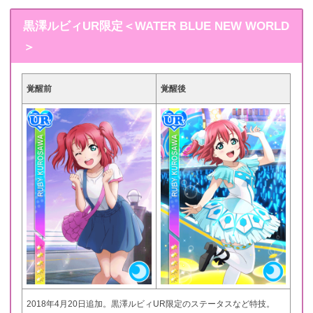
黒澤ルビィUR限定＜WATER BLUE NEW WORLD
＞
覚醒前
覚醒後
2018年4月20日追加。黒澤ルビィUR限定のステータスなど特技。