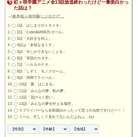
虹ヶ咲学園アニメ全13話放送終わったけど一番面白かっ
た話は？
→
(参考)虹ヶ咲学園(ニジガク)ア…
1話「はじまりのトキメキ」
2話「Cutest&#9825;ガール」
3話「大好きを叫ぶ」
4話は「未知なるミチ」
5話「今しかできないことを」
6話「笑顔のカタチ」
7話「ハルカカナタ」
8話「しずく、モノクローム」
9話「仲間でライバル」
10話「夏、はじまる」
11話「みんなの夢、私の夢」
12話「花ひらく想い」
13話「みんなの夢を叶える場所」
ラブライバーなら全部面白かったって思うの当然ですけどー！！
うーん…忙しくて見れてないんだよねぇ…zzz