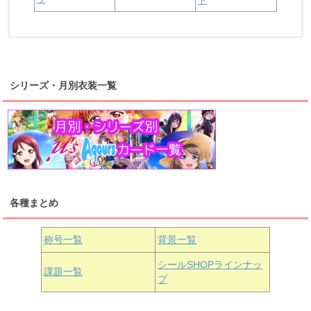
ト
浦の星女学院2年生
虹ヶ咲学園2年生
シリーズ・月別衣装一覧
高海千歌
渡辺曜
桜内梨子
上原歩夢
宮下愛
優木せつ菜
浦の星女学院1年生
虹ヶ咲学園1年生
各種まとめ
国木田花丸
津島善子
黒澤ルビィ
桜坂しずく
中須かすみ
称号一覧
背景一覧
天王寺璃奈
浦の星女学院3年生
シールSHOPラインナッ
課題一覧
プ