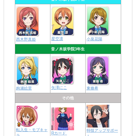
星空凛
小泉花陽
西木野真姫
音ノ木坂学院3年生
矢澤にこ
絢瀬絵里
東條希
その他
転入生・モブキャ
特技アップサポー
Rカード
ラ