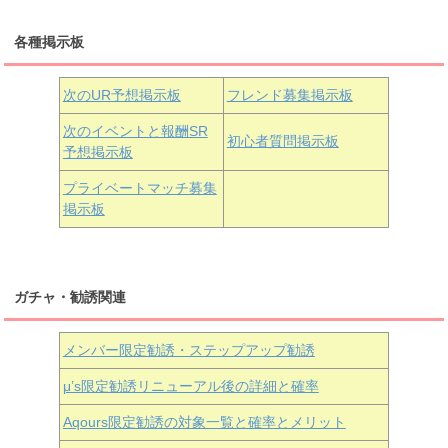
三船栞子
各種掲示板
小原鞠莉
黒澤ダイヤ
松浦果南
虹ヶ咲学園3年生
次のUR予想掲示板
フレンド募集掲示板
次のイベントと報酬SR
初心者質問掲示板
予想掲示板
近江彼方
朝香果林
エマ・ヴェルデ
プライベートマッチ募集
掲示板
ガチャ・勧誘関連
メンバー限定勧誘・ステップアップ勧誘
μ’s限定勧誘リニューアル後の詳細と確率
Aqours
限定勧誘の対象一覧と確率とメリット