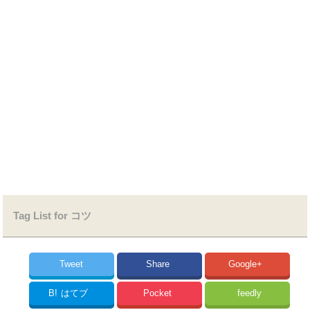
Tag List for コツ
Tweet
Share
Google+
B!
はてブ
Pocket
feedly