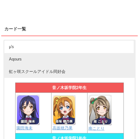
カード一覧
μ's
Aqours
虹ヶ咲スクールアイドル同好会
音ノ木坂学院2年生
園田海未
高坂穂乃果
南ことり
音ノ木坂学院1年生