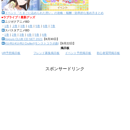
イベント「たまごに込められた想い」の攻略・報酬・効率的な進め方まとめ
■ラブライブ！最新グッズ
ニジガクアニメBD
・
1巻
｜
2巻
｜
3巻
｜
4巻
｜
5巻
｜
6巻
｜
7巻
スパスタアニメBD
・
1巻
｜
2巻
｜
3巻
｜
4巻
｜
5巻
｜
6巻
Aqours CLUB CD SET 2021
【6月30日】
KU-RU-KU-RU Cruller!(モンストコラボ曲)
【9月22日】
掲示板
UR予想掲示板
フレンド募集掲示板
イベント予想掲示板
初心者質問掲示板
スポンサードリンク