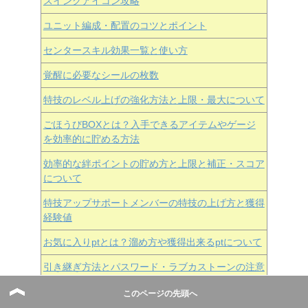
スイングアイコン攻略
ユニット編成・配置のコツとポイント
センタースキル効果一覧と使い方
覚醒に必要なシールの枚数
特技のレベル上げの強化方法と上限・最大について
ごほうびBOXとは？入手できるアイテムやゲージ
を効率的に貯める方法
効率的な絆ポイントの貯め方と上限と補正・スコア
について
特技アップサポートメンバーの特技の上げ方と獲得
経験値
お気に入りptとは？溜め方や獲得出来るptについて
引き継ぎ方法とパスワード・ラブカストーンの注意
点
このページの先頭へ