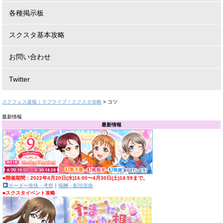
各種掲示板
スクスタ基本攻略
お問い合わせ
Twitter
スクフェス速報｜ラブライブ！スクスタ攻略
>
コツ
最新情報
最新情報
■開催期間：2022年4月20日(水)16:00〜4月30日(土)14:59まで。
ボーダー推移・考察
｜
報酬・配信楽曲
■スクスタイベント攻略