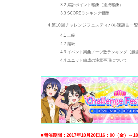
3.2
累計ポイント報酬（達成報酬）
3.3
SCOREランキング報酬
4
第10回チャレンジフェスティバル課題曲一
4.1
上級
4.2
超級
4.3
イベント楽曲ノーツ数ランキング【超
4.4
ユニット編成の注意事項について
■開催期間：2017年10月20日16：00（金）～1