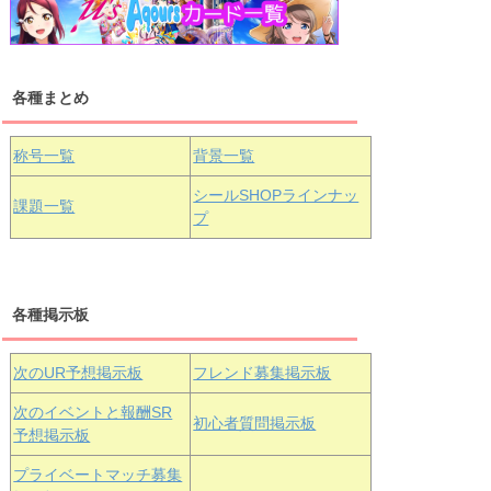
浦の星女学院1年生
虹ヶ咲学園1年生
各種まとめ
国木田花丸
津島善子
黒澤ルビィ
桜坂しずく
中須かすみ
称号一覧
背景一覧
天王寺璃奈
浦の星女学院3年生
シールSHOPラインナッ
課題一覧
プ
三船栞子
各種掲示板
小原鞠莉
黒澤ダイヤ
松浦果南
虹ヶ咲学園3年生
次のUR予想掲示板
フレンド募集掲示板
次のイベントと報酬SR
初心者質問掲示板
予想掲示板
エマ・ヴェ
近江彼方
朝香果林
プライベートマッチ募集
ルデ