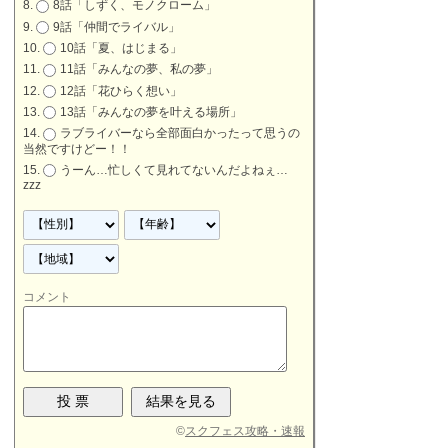
8話「しずく、モノクローム」
9話「仲間でライバル」
10話「夏、はじまる」
11話「みんなの夢、私の夢」
12話「花ひらく想い」
13話「みんなの夢を叶える場所」
ラブライバーなら全部面白かったって思うの
当然ですけどー！！
うーん…忙しくて見れてないんだよねぇ…
zzz
コメント
©
スクフェス攻略・速報