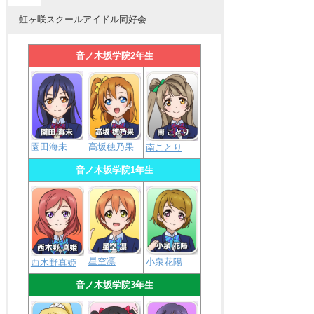
虹ヶ咲スクールアイドル同好会
音ノ木坂学院2年生
園田海未
高坂穂乃果
南ことり
音ノ木坂学院1年生
星空凛
小泉花陽
西木野真姫
音ノ木坂学院3年生