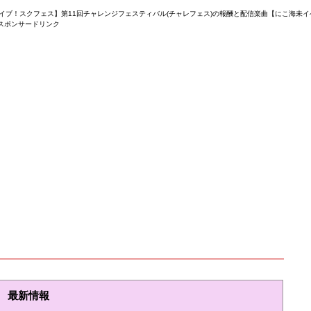
イブ！スクフェス】第11回チャレンジフェスティバル(チャレフェス)の報酬と配信楽曲【にこ海未イ
スポンサードリンク
最新情報