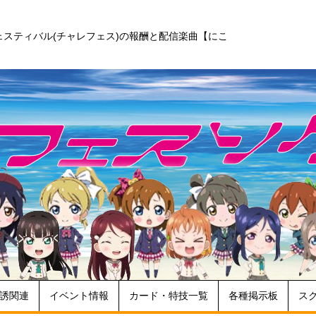
ェスティバル(チャレフェス)の報酬と配信楽曲【にこ
誘関連
イベント情報
カード・特技一覧
各種掲示板
ス