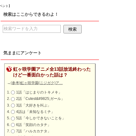
ベント】
検索はここからできるわよ！
気ままにアンケート
虹ヶ咲学園アニメ全13話放送終わった
けど一番面白かった話は？
→
(参考)虹ヶ咲学園(ニジガク)ア…
1話「はじまりのトキメキ」
2話「Cutest&#9825;ガール」
3話「大好きを叫ぶ」
4話は「未知なるミチ」
5話「今しかできないことを」
6話「笑顔のカタチ」
7話「ハルカカナタ」