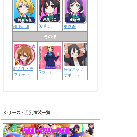
矢澤にこ
絢瀬絵里
東條希
その他
転入生・モ
特技アップ
Rカード
ブキャラ
サポート
浦の星女学院2年生
虹ヶ咲学園2年生
シリーズ・月別衣装一覧
高海千歌
渡辺曜
桜内梨子
上原歩夢
宮下愛
優木せつ菜