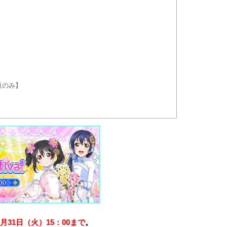
覧
級のみ】
0月31日（火）15：00まで
。