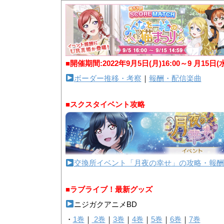
■開催期間:2022年9月5日(月)16:00～9 月15日(
ボーダー推移・考察
｜
報酬・配信楽曲
■スクスタイベント攻略
交換所イベント「月夜の幸せ」の攻略・報酬
■ラブライブ！最新グッズ
ニジガクアニメBD
・
1巻
｜
2巻
｜
3巻
｜
4巻
｜
5巻
｜
6巻
｜
7巻