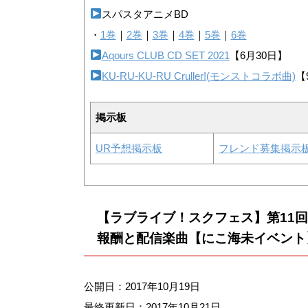
スパスタアニメBD
・
1巻
｜
2巻
｜
3巻
｜
4巻
｜
5巻
｜
6巻
Aqours CLUB CD SET 2021
【6月30日】
KU-RU-KU-RU Cruller!(モンストコラボ曲)
【
掲示板
UR予想掲示板
フレンド募集掲示
【ラブライブ！スクフェス】第11回
報酬と配信楽曲【にこ海未イベント
公開日：2017年10月19日
最終更新日：
2017年10月21日