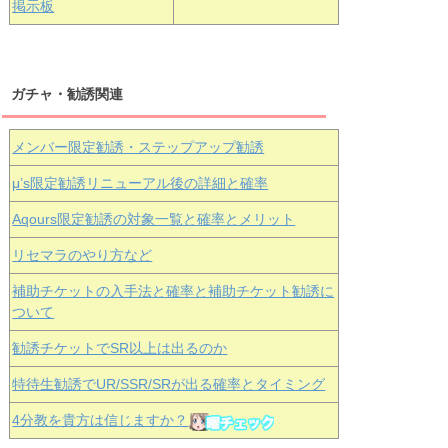
掲示板
ガチャ・勧誘関連
メンバー限定勧誘・ステップアップ勧誘
μ’s限定勧誘リニューアル後の詳細と確率
Aqours
限定勧誘の対象一覧と確率とメリット
リセマラのやり方など
補助チケットの入手法と確率と補助チケット勧誘に
ついて
勧誘チケットでSR以上は出るのか
特待生勧誘でUR/SSR/SRが出る確率とタイミング
4分教を貴方は信じますか？