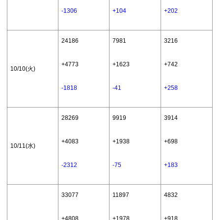
がんばる人
91755（10
40721（50
～ 2016年11月30 15:00
-1306
+104
+202
は素敵
000位）
000位）
まで
24186
7981
3216
2017年2月20日 16:00
消えない情
66666（10
24419（50
～ 2017年2月28 15:00
+4773
+1623
+742
熱
000位）
000位）
10/10(火)
まで
-1818
-41
+258
2017年5月20日 16:00
見つめあう
87593（10
33426（50
～ 2017年5月31日 15:0
28269
9919
3914
ふたり
000位)
000位)
0まで
+4083
+1938
+698
10/11(水)
ハッピーエ
2017年7月5日 16:00～
67782（10
25545（50
ンドをくだ
2017年7月15日 15:00ま
-2312
-75
+183
000位）
000位)
さいな
で
33077
11897
4832
+4808
+1978
+918