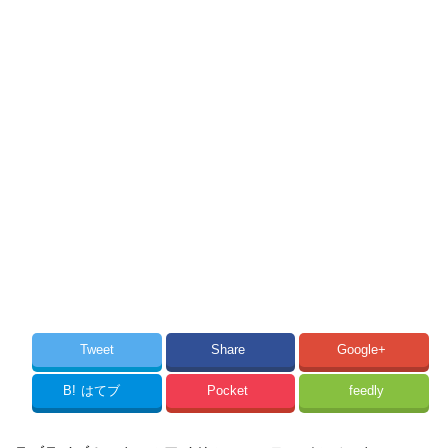
Tweet
Share
Google+
B!
はてブ
Pocket
feedly