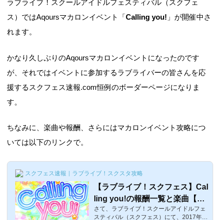
ラブライブ！スクールアイドルフェスティバル（スクフェ
ス）ではAqoursマカロンイベント「
Calling you!
」が開催中さ
れます。
かなり久しぶりのAqoursマカロンイベントになったのです
が、それではイベントに参加するラブライバーの皆さんを応
援するスクフェス速報.com恒例のボーダーページになりま
す。
ちなみに、楽曲や報酬、さらにはマカロンイベント攻略につ
いては以下のリンクで。
スクフェス速報｜ラブライブ！スクスタ攻略
【ラブライブ！スクフェス】Cal
ling you!の報酬一覧と楽曲【ダ
さて、ラブライブ！スクールアイドルフェ
イヤ・千歌イベント】
スティバル（スクフェス）にて、2017年1