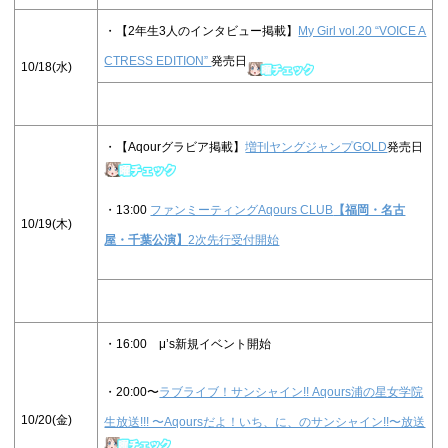
・【2年生3人のインタビュー掲載】
My Girl vol.20 “VOICE A
CTRESS EDITION”
発売日
10/18(水)
・【Aqourグラビア掲載】
増刊ヤングジャンプGOLD
発売日
・13:00
ファンミーティングAqours CLUB
【福岡・名古
10/19(木)
屋・千葉公演】
2次先行受付開始
・16:00 μ’s新規イベント開始
・20:00〜
ラブライブ！サンシャイン!! Aqours浦の星女学院
10/20(金)
生放送!!! 〜Aqoursだよ！いち、に、のサンシャイン!!〜放送