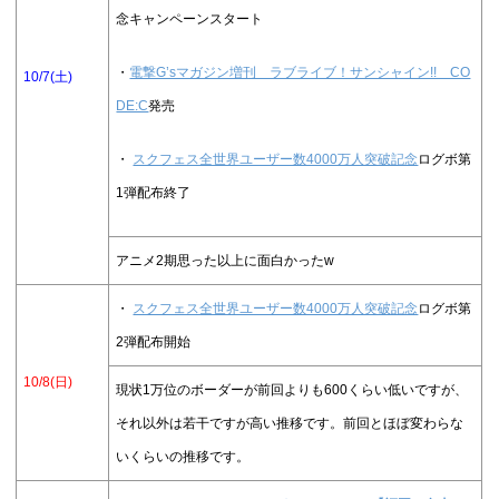
念キャンペーンスタート
・
電撃G’sマガジン増刊 ラブライブ！サンシャイン!! CO
10/7(土)
DE:C
発売
・
スクフェス全世界ユーザー数4000万人突破記念
ログボ第
1弾配布終了
アニメ2期思った以上に面白かったw
・
スクフェス全世界ユーザー数4000万人突破記念
ログボ第
2弾配布開始
10/8(日)
現状1万位のボーダーが前回よりも600くらい低いですが、
それ以外は若干ですが高い推移です。前回とほぼ変わらな
いくらいの推移です。