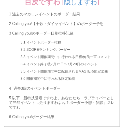
目次ですわ
[
隠しますわ
]
月5日EX/MASTERノーツ配置順今...
1
過去のマカロンイベントのボーダー結果
2
Calling you!【千歌・ダイヤイベント】のボーダー予想
3
Calling you!のボーダー日別推移記録
3.1
イベントボーダー推移
3.2
SCOREランキングボーダー
3.3
イベント開催期間中に行われる日程/俺氏一言コメント
3.4
イベント終了後7月15日〜7月20日のイベント
3.5
イベント開催期間中に配信されるMASTER/限定楽曲
3.6
開催期間中に行われる限定勧誘
4
過去3回のイベントボーダー
5
以下「新特技登場ですわよ。あなたたち、ラブライバーとし
て当然イベント…走りますわよね？ボーダー予想・雑談」スレ
ですわ
6
Calling you!ボーダー結果