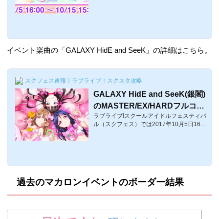
0月4日、恒例のマカロンイベントの告知が
ありました！今回のイベント名は・・・・
「Calling you!」そして、イベント報酬SR
はランキング報酬で千歌、達成報酬で告知
があった通り達成報酬は新特技持ちの「ダ
イヤ姉さん」が入手できます。それでは、
イベント楽曲の「GALAXY HidE and SeeK」の詳細はこちら。
久しぶりのAqoursマカロンイベント「Calli
ng you!」の報酬や楽曲、予習についてまと
めました。マカロンイベント「Calling yo
u!」詳細■開催期間：2017年10月5日
スクフェス速報｜ラブライブ！スクスタ攻略
（木）16:00～10月15日（日）15:00まで
GALAXY HidE and SeeK(銀閣)
の10日間そ...
のMASTER/EX/HARDフルコン
ラブライブ!スクールアイドルフェスティバ
動画と譜面攻略【ラブライブ！
ル（スクフェス）では2017年10月5日16:0
スクフェス】
0〜AZALEA(アゼリア)の2rdシングル「GA
LAXY HidE and SeeK」がマカロンイベン
ト「Calling you!」にて配信されています。
ここでは、「GALAXY HidE and SeeK」の
HARD/EX/MASTERの動画や譜面攻略をま
とめました。「GALAXY HidE and SeeK」
過去のマカロンイベントのボーダー結果
詳細情報曲名難易度ノーツ数レベルGALAX
Y HidE and SeeK」＜スマイル＞EASY7
9 1NORMAL180 5 HARD2738 EX(ランダ
ム)419 9 MASTER62611時間1分52秒BPM
136解禁条件Calling you!追加日2017年10