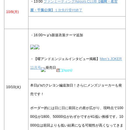
・13:00
ファンミーティングAqours CLUB
【福岡・名古
屋・千葉公演】
１次先行受付終了
10/9(月)
・16:00〜 μ’s新規衣装テーマ追加
・【曜アンドエンジェルインタビュー掲載】
Men’s JOKER
11月号
発売日
本日μ’sのクレヨン編追加日！さらにメンズジョーカーも発
10/10(火)
売です！
ボーダー的には日に日に前回との差が広がり、現時点で100
00位が1800、50000位がわずかですが41低い推移です。10
000位は前回よりも低い結果になる可能性が高くなってきま