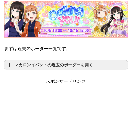
まずは過去のボーダー一覧です。
マカロンイベントの過去のボーダーを開く
スポンサードリンク
開催期間
SR3枚
SR2枚
2014年2月20日 16:00
40,475（23
28,302（11
愛は蜃気楼
～ 2014年2月28 15:00
00位）
500位）
まで