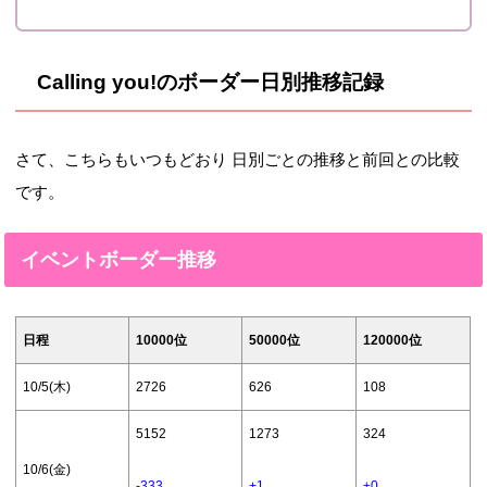
まで
今日が輝く
2015年8月5日 16:00～
44,544（10
26,573（50
Calling you!のボーダー日別推移記録
予感
2015年8月15 15:00まで
000位）
000位）
2015年9月20日 16:00
Loving yo
37717（10
21609（50
さて、こちらもいつもどおり 日別ごとの推移と前回との比較
～ 2015年9月30 15:00
u！
000位）
000位）
です。
まで
2015年11月5日 16:00
イベントボーダー推移
Magnetic to
40369（10
22453（50
～ 2015年11月15 15:00
day!!
000位）
000位）
まで
日程
10000位
50000位
120000位
とってもと
2015年12月20日 16:00
41772（10
22594（50
10/5(木)
2726
626
108
ってもMIR
～ 2015年12月31 15:00
000位）
000位）
ACLE
まで
5152
1273
324
離さないで
10/6(金)
2016年2月5日 16:00～
36043（10
20916（50
-333
+1
±0