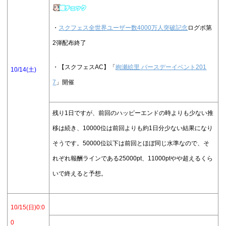
・
スクフェス全世界ユーザー数4000万人突破記念
ログボ第
2弾配布終了
・【スクフェスAC】「
絢瀬絵里 バースデーイベント201
10/14(土)
7
」開催
残り1日ですが、前回のハッピーエンドの時よりも少ない推
移は続き、10000位は前回よりも約1日分少ない結果になり
そうです。50000位以下は前回とほぼ同じ水準なので、そ
れぞれ報酬ラインである25000pt、11000ptやや超えるくら
いで終えると予想。
10/15(日)0:0
0