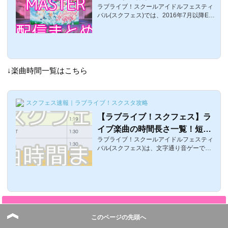
ラブライブ！スクールアイドルフェスティ
去配信分
バル(スクフェス)では、2016年7月以降EX
よりも更に上の難易度である「MASTER」
という難易度が新たに登場しました。ここ
では、MASTERの配信時期や過去に配信さ
れた楽曲をまとめています。スクフェス
「MASTER」についてそれでは、スクフェ
スにおけるMASTERの配信まとめです。以
↓楽曲時間一覧はこちら
前はEXが期間限定配信だったのですが、2
016年7月のアップデート以降、EXが常駐
化され、そのかわりに更に上の難易度であ
るMASTERが配信されてます。MASTERは
スクフェス速報｜ラブライブ！スクスタ攻略
特別楽曲として配信されているため、「ラ
【ラブライブ！スクフェス】ラ
イブ画面」から画面左...
イブ楽曲の時間長さ一覧！短い
ラブライブ！スクールアイドルフェスティ
曲や長い曲
バル(スクフェス)は、文字通り音ゲーであ
り、シャンシャンして楽しむアプリなので
すが「あれ？なんかこの曲長ぇなｗ」「も
う終わりｗ早っｗ」など実は同じ難易度で
あっても曲によって「プレイ時間の長さ」
が違うのです。ここでは、ライブ楽曲の曲
時間のまとめや短い曲一覧を紹介します。
開催期間中に行われる限定勧誘
μ'sライブ楽曲の時間長さ一覧それでは、
μ'sのライブ楽曲の時間の長さまとめです。
このページの先頭へ
短いものは1分19秒で、長い曲だと2分を超