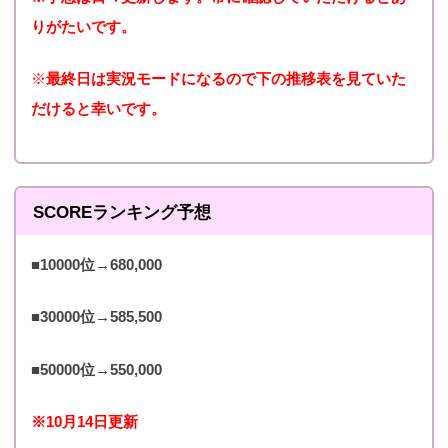
りがたいです。
2014年12月20日 16:00
ニコニーの
43,594（90
29,754（45
～ 2014年12月31 15:00
※
最終日は実況モードになるので下の推移表を見ていた
秘密測定♥
00位）
000位）
まで
だけると幸いです。
それは恋の
2015年2月5日 16:00～
36,205（90
21,794（45
詩
2015年2月15 15:00まで
00位)
000位）
SCOREランキング予想
見つめてい
2015年3月20日 16:00
36,846（10
21,661（50
たいの毎日
～ 2015年3月31 15:00
000位）
000位）
■10000位→680,000
あなたを
まで
■30000位→585,500
精一杯笑お
2015年5月5日 16:00～
40,025（10
26,054（50
うか
2015年5月15 15:00まで
000位）
000位）
■50000位→550,000
2015年6月20日 16:00
33,568（10
21,000（50
※10月14日更新
SMILING！
～ 2015年6月30 15:00
000位）
000位）