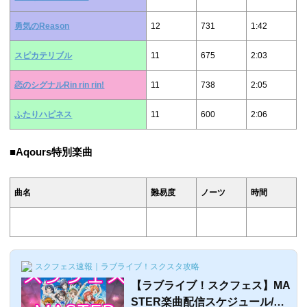
勇気のReason
12
731
1:42
スピカテリブル
11
675
2:03
恋のシグナルRin rin rin!
11
738
2:05
ふたりハピネス
11
600
2:06
■Aqours特別楽曲
曲名
難易度
ノーツ
時間
スクフェス速報｜ラブライブ！スクスタ攻略
【ラブライブ！スクフェス】MA
STER楽曲配信スケジュール/過