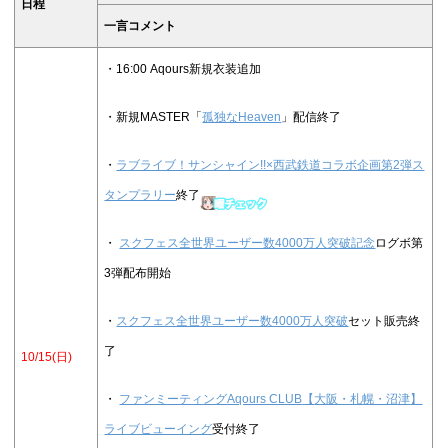
日程
一言コメント
・16:00 Aqours新規衣装追加
・新規MASTER「
孤独なHeaven
」配信終了
・
ラブライブ！サンシャイン!!×西武鉄道コラボ企画第2弾ス
タンプラリー
終了
・
スクフェス全世界ユーザー数4000万人突破記念
ログボ第
3弾配布開始
・
スクフェス全世界ユーザー数4000万人突破
セット販売終
了
10/15(日)
・
ファンミーティングAqours CLUB
【
大阪・札幌・沼津
】
ライブビューイング
受付終了