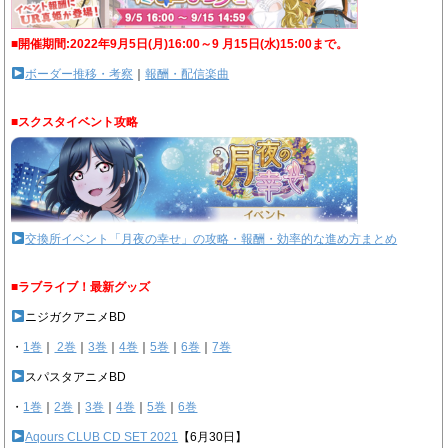
■開催期間:2022年9月5日(月)16:00～9 月15日(水)15:00まで。
ボーダー推移・考察
｜
報酬・配信楽曲
■スクスタイベント攻略
交換所イベント「月夜の幸せ」の攻略・報酬・効率的な進め方まとめ
■ラブライブ！最新グッズ
ニジガクアニメBD
・
1巻
｜
2巻
｜
3巻
｜
4巻
｜
5巻
｜
6巻
｜
7巻
スパスタアニメBD
・
1巻
｜
2巻
｜
3巻
｜
4巻
｜
5巻
｜
6巻
Aqours CLUB CD SET 2021
【6月30日】