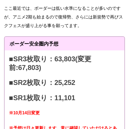
～ 2014年7月31 15:00
テスト
00位）
000位）
ここ最近では、ボーダーは低い水準になることが多いのです
まで
が、アニメ2期も始まるので復帰勢、さらには新規勢で再びス
2014年8月20日 16:00
クフェスが盛り上がる事を願ってます。
オトノキ七
44,784（85
31,290（42
～ 2014年8月31 15:00
不思議
00位）
500位）
まで
ボーダー安全圏内予想
2014年9月20日 16:00
幼なじみの
36,938（90
22,934（45
■SR3枚取り：63,803(変更
～ 2014年9月30 15:00
2人。
00位）
000位）
前:67,803)
まで
■SR2枚取り：25,252
2014年10月20日 16:00
凛と一夜の
41,222（90
26,765（45
～ 2014年10月31 15:00
間違い。
00位）
000位）
■SR1枚取り：11,101
まで
のぞみんの
2014年11月20日 16:00
※10月14日変更
37,029（90
24,246（45
スピリチュ
～ 2014年11月30 15:00
00位）
000位）
※予想は日々更新します。常に確認していただけるとあ
アルライフ
まで