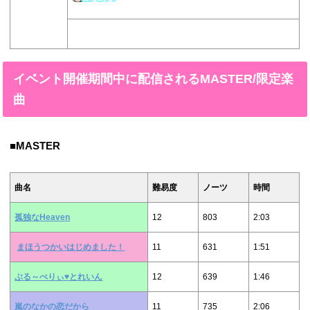
イベント開催期間中に配信されるMASTER/限定楽
曲
■MASTER
曲名
難易度
ノーツ
時間
孤独なHeaven
12
803
2:03
まほうつかいはじめました！
11
631
1:51
ぶる～べりぃ♥とれいん
12
639
1:46
嵐のなかの恋だから
11
735
2:06