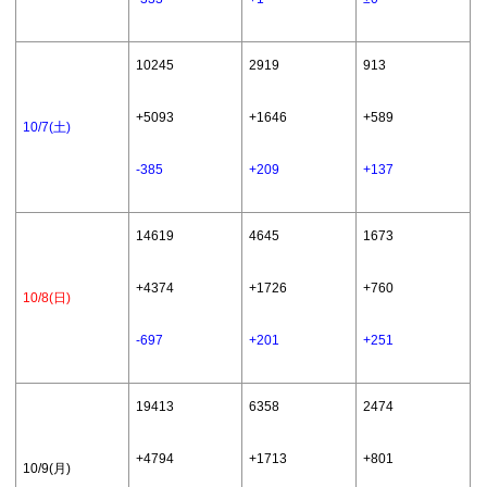
You are my
2016年2月15 15:00まで
000位）
000位）
love
10245
2919
913
スキスキぷ
2016年4月5日 16:00～
33850（10
18163（50
+5093
+1646
+589
わぷわ
2016年4月15 15:00まで
000位）
000位）
10/7(土)
-385
+209
+137
夜空はなん
2016年6月5日 16:00～
59092（10
34809 （50
でも知って
2016年4月15 15:00まで
000位）
000位）
14619
4645
1673
るみたい
研究が必要
2016年8月5日 16:00～
64748（10
40176 （50
+4374
+1726
+760
10/8(日)
です
2016年8月15 15:00まで
000位）
000位）
-697
+201
+251
2016年10月5日 16:00
夢みたいな
87225（10
42645 （50
～ 2016年10月15 15:00
19413
6358
2474
One night
000位）
000位）
まで
+4794
+1713
+801
10/9(月)
2016年11月20日 16:00