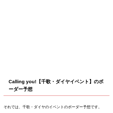
2014年3月20日 16:00
唇からI LO
52,407（23
36,697（11
～ 2014年3月31 15:00
VE YOU
00位）
500位）
まで
どうしてお
2014年4月20日 16:00
37,970（42
23,551（21
なかがすく
～ 2014年4月30 15:00
00位）
000位）
のかな？
まで
2014年5月20日 16:00
初イベント
41,462（50
26,406（25
～ 2014年5月31 15:00
は大変!?
00位）
000位）
まで
2014年6月20日 16:00
Calling you!【千歌・ダイヤイベント】のボ
ここだけの
39,803（65
27,169（32
～ 2014年6月30 15:00
ーダー予想
話。
00位）
500位）
まで
2014年7月20日 16:00
それでは、千歌・ダイヤのイベントのボーダー予想です。
μ’s水着コン
47,005（70
31,917（35