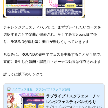
チャレンジフェスティバルでは、まずプレイしたいコースを
選択することで楽曲が発表され、そして最大5roundまであ
り、ROUNDが進む毎に楽曲が難しくなっていきます
ちなみに、ROUNDの途中でフェスを中断することが可能で、
直前に発生した報酬・課題曲・ボーナス効果は保存されます
詳しくは以下のリンクで
スクフェス速報｜ラブライブ！スクスタ攻略
ラブライブ！スクフェス チャ
レンジフェスティバルのやり
ラブライブ!スクールアイドルフェスティバ
方・遊び方・経験値など