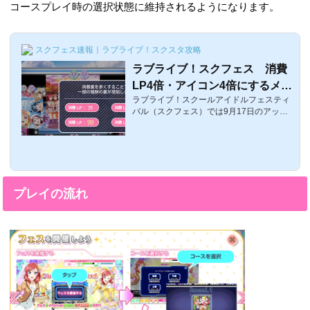
コースプレイ時の選択状態に維持されるようになります。
スクフェス速報｜ラブライブ！スクスタ攻略
ラブライブ！スクフェス 消費
LP4倍・アイコン4倍にするメリ
ラブライブ！スクールアイドルフェスティ
ット・デメリット！効率いい？
バル（スクフェス）では9月17日のアップ
デートより、消費LPを変更可能になり、最
大で4倍までLPを消費してシャンシャン出
来るようになりました。さらに、マカロン
イベントでも以前主流だった「イベント途
中に4倍楽曲追加」というシステムもなく
なり、イベント楽曲も消費アイコンを4倍
プレイの流れ
にすることで、イベントptが4倍に出来ると
いうことが、イベント開始早々に出来るよ
うになりました。今回は、消費LP4倍・ア
イコン4倍にするメリット・デメリットに
関するまとめです。消費LP4倍・アイコン4
倍にする...