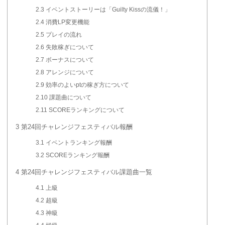
2.3
イベントストーリーは「Guilty Kissの流儀！」
2.4
消費LP変更機能
2.5
プレイの流れ
2.6
失敗稼ぎについて
2.7
ボーナスについて
2.8
アレンジについて
2.9
効率のよいptの稼ぎ方について
2.10
課題曲について
2.11
SCOREランキングについて
3
第24回チャレンジフェスティバル報酬
3.1
イベントランキング報酬
3.2
SCOREランキング報酬
4
第24回チャレンジフェスティバル課題曲一覧
4.1
上級
4.2
超級
4.3
神級