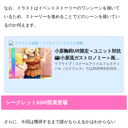
なお、イラストはイベントストーリーのワンシーンを描いて
いるため、ストーリーを進めることでどのシーンを描いてい
るのか伺えます。
スクフェス速報｜ラブライブ！スクスタ攻略
小原鞠莉UR限定＜ユニット対抗
編/小原流ガストロノミー＞画像
ラブライブ！スクールアイドルフェスティ
と特技と評価【ラブライブ！ス
バル（スクフェス）では2020年8月20日0:
クフェス】
00〜第24回チャレンジフェスティバルが開
催！ここでは、第24回チャレンジフェステ
ィバルで入手可能な、小原鞠莉UR＜もっ
と近くで/君ここ＞の評価・特技・センター
効果などを紹介します。小原鞠莉UR限定
＜ユニット対抗編＞覚醒前後の画像覚醒前
シークレットSSR部員登場
覚醒後 体力スマイルピュアクールレベル15
383026202990レベル805502038104180
レベル1006532041104480特技小原流ガス
トロノミー効果（初期）: リズムアイコン3
さらに、今回は獲得するまで誰がもらえるかはわからない
1個ごとに32%の確率で判定が6.5秒強化さ
れる効果（最...