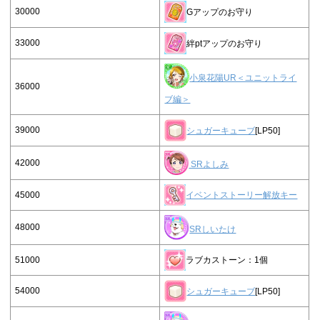
30000
Gアップのお守り
33000
絆ptアップのお守り
小泉花陽UR＜ユニットライ
36000
ブ編＞
39000
シュガーキューブ
[LP50]
42000
SRよしみ
45000
イベントストーリー解放キー
48000
SRしいたけ
51000
ラブカストーン：1個
54000
シュガーキューブ
[LP50]