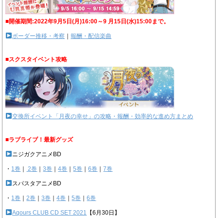
■開催期間:2022年9月5日(月)16:00～9 月15日(水)15:00まで。
ボーダー推移・考察
｜
報酬・配信楽曲
■スクスタイベント攻略
交換所イベント「月夜の幸せ」の攻略・報酬・効率的な進め方まとめ
■ラブライブ！最新グッズ
ニジガクアニメBD
・
1巻
｜
2巻
｜
3巻
｜
4巻
｜
5巻
｜
6巻
｜
7巻
スパスタアニメBD
・
1巻
｜
2巻
｜
3巻
｜
4巻
｜
5巻
｜
6巻
Aqours CLUB CD SET 2021
【6月30日】