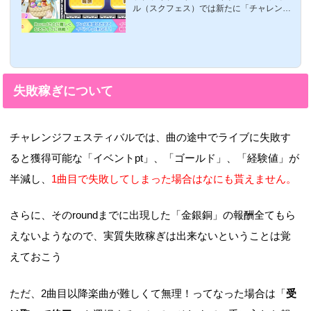
ル（スクフェス）では新たに「チャレンジ
フェスティバル（チャレフェス）」という
新イベントが開催中です数多くのラブライ
バーの方が走ってらっしゃるかとは思いま
すが、今回はチャレンジフェスティバルに
おける基本的なやり方と参加方法・経験値
などについてですメドレーフェスティバル
失敗稼ぎについて
の参加の流れ参加方法は、今までのとおり
右下のバナーが出ていると思うので、そこ
をタップすると初回だけ、説明があります
すると次のような画面にまずは、コースを
チャレンジフェスティバルでは、曲の途中でライブに失敗す
選択する画面になります。コースは４種類
あ...
ると獲得可能な「イベントpt」、「ゴールド」、「経験値」が
半減し、
1曲目で失敗してしまった場合はなにも貰えません。
さらに、そのroundまでに出現した「金銀銅」の報酬全てもら
えないようなので、実質失敗稼ぎは出来ないということは覚
えておこう
ただ、2曲目以降楽曲が難しくて無理！ってなった場合は「
受