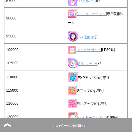
87000
SRアルパカ
×2
[
にこのコーチング
]専用覚醒シ
90000
ール
95000
SR佐藤洋子
100000
シュガーポット
[LP50%]
105000
SRしいたけ
×2
110000
EXPアップのお守り
115000
Gアップのお守り
120000
絆ptアップのお守り
130000
シュガーポット
[LP100%]
このページの先頭へ
140000
SRしいたけ
×2