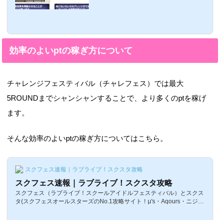
レンジフェスティバル」が絶賛開催中であ
りますが、今回はG（ゴールド）を使って
のアレンジについてちょっと説明しますこ
のアレンジによって、イベントptが多くも
らえたり経験値が多くもらえるので、ぜひ
使えるものは使ってイベントを有利に攻略
効率のよいptの稼ぎ方について
していこう！チャレンジフェスティバルの
アレンジとはチャレンジフェスティバルで
は「アレンジ」と呼ばれるものがありゴー
ルドを消費して、様々な演出をもたらして
チャレンジフェスティバル（チャレフェス）では最大
くれますアレンジの種類は、以下のとおり
種類...
5ROUNDまでシャンシャンすることで、より多くのptを稼げ
ます。
そんな効率のよいptの稼ぎ方についてはこちら。
スクフェス速報｜ラブライブ！スクスタ攻略
スクフェス速報｜ラブライブ！スクスタ攻略
スクフェス（ラブライブ！スクールアイドルフェスティバル）とスクス
タ(スクフェスオールスターズのNo.1攻略サイト！μ's・Aqours・ニジガ
クのカード一覧、イベント攻略、最新情報をいち早く更新！ラブライ
ブ！とサンシャイン！！に関する情報はここでチェック！