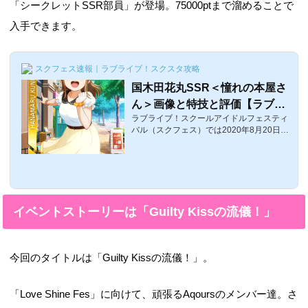
「シークレットSSR部員」が登場。75000ptまで溜めることで
入手できます。
スクフェス速報｜ラブライブ！スクスタ攻略
国木田花丸SSR＜憧れの本屋さ
ん＞画像と特技と評価【ラブラ
ラブライブ！スクールアイドルフェスティ
イブ！スクフェス】
バル（スクフェス）では2020年8月20日0:
00〜第24回チャレンジフェスティバルが開
催！ここでは、第24回チャレンジフェステ
ィバルで入手可能なシークレットSSR、国
木田花丸SSR＜憧れの本屋さん＞の評価・
特技・センター効果などを紹介します。国
木田花丸SSR＜憧れの本屋さん＞覚醒前後
イベントストーリーは「Guilty Kissの流儀！」
の画像覚醒前覚醒後 体力スマイルピュアク
ールレベル14382030502180レベル70448
2040503180レベル905512043503480特
技憧れの本屋さん効果（初期）: リズムア
今回のタイトルは「Guilty Kissの流儀！」。
イコン21個ごとに40%の確率で判定が3秒
強化される効果（...
「Love Shine Fes」に向けて、頑張るAqoursのメンバー達。さ