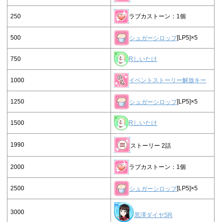
250
ラブカストーン：1個
500
シュガーシロップ
[LP5]×5
750
Rしいたけ
1000
イベントストーリー解放キー
1250
シュガーシロップ
[LP5]×5
1500
Rしいたけ
1990
ストーリー 2話
2000
ラブカストーン：1個
2500
シュガーシロップ
[LP5]×5
3000
黒澤ダイヤSR