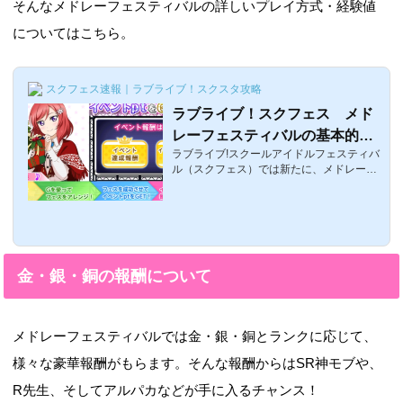
そんなメドレーフェスティバルの詳しいプレイ方式・経験値
についてはこちら。
スクフェス速報｜ラブライブ！スクスタ攻略
ラブライブ！スクフェス メド
レーフェスティバルの基本的な
ラブライブ!スクールアイドルフェスティバ
やり方・走り方・参加方法
ル（スクフェス）では新たに、メドレーフ
ェスティバルなるものが登場して数多くの
ラブライバーの方が走ってらっしゃるかと
は思いますがこの記事では、基本的なやり
方と参加方法ですメドレーフェスティバル
の参加の流れ参加方法は、今までのとおり
右下のバナーが出ていると思うので、そこ
金・銀・銅の報酬について
をタップすると初回だけ、説明があります
すると次のような画面にまずは、難易度と
何曲シャンシャンするかを選択各消費LPは
以下のとおり■EASY→4■NORMAL→8■HA
メドレーフェスティバルでは金・銀・銅とランクに応じて、
RD→12■EX→202曲やるなら、それぞれの
消費LPが２倍...
様々な豪華報酬がもらます。そんな報酬からはSR神モブや、
R先生、そしてアルパカなどが手に入るチャンス！