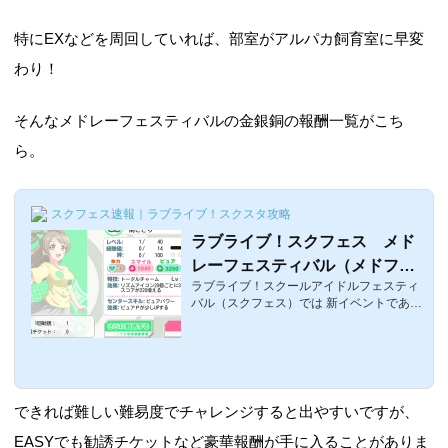
特にEXなどを周回していれば、部室がアルパカ飼育室に早変
わり！
そんなメドレーフェスティバルの金銀銅の報酬一覧がこち
ら。
スクフェス速報｜ラブライブ！スクスタ攻略
ラブライブ！スクフェス メド
レーフェスティバル（メドフェ
ラブライブ！スクールアイドルフェスティ
ス）の金・銀・銅の報酬一覧と
バル（スクフェス）では 新イベントである
確率
メドレーフェスティバルが開催中であり残
すところ、第１回はあと１日なのですが 今
回は、実際に走ってみて報酬のドロップ率
やら勧誘チケット・補助チケットは報酬か
ら出るのか？金・銀・銅報酬ではいったい
どんなものが実際に出現したのかなど個人
できれば難しい難易度でチャレンジすると出やすいですが、
的な見解をまとめました金賞・銀賞・銅賞
でもらえる報酬では、メドレーフェスティ
EASYでも勧誘チケットなど豪華報酬が手に入ることがありま