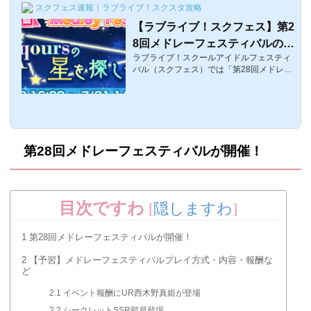
スクフェス速報｜ラブライブ！スクスタ攻略
【ラブライブ！スクフェス】第2
8回メドレーフェスティバルのボ
ラブライブ！スクールアイドルフェスティ
ーダー予想と推移【μ'sイベン
バル（スクフェス）では「第28回メドレー
ト】
フェスティバル」が開催されます。半年ぶ
りのメドレーフェスティバルなのですが、
果たしてボーダーはどのくらい伸びるでし
ょうか？ってことでスクフェス速報.comお
馴染みのイベント攻略ボーダー記事です。
なお、第28回の配信楽曲報酬はこちら！そ
第28回メドレーフェスティバルが開催！
れ楽曲報酬でもらえる金・銀・銅賞の一覧
はこちらにまとめてあります。「第28回メ
ドレーフェスティバル」のボーダー予想■
開催期間：2021年7月20日(火)～7月31日
(日)15：00の11日間以下は第27回メドレー
目次ですわ
[
隠しますわ
]
フェス...
1
第28回メドレーフェスティバルが開催！
2
【予習】メドレーフェスティバルプレイ方式・内容・報酬な
ど
2.1
イベント報酬にUR西木野真姫が登場
2.2
シークレットSSR部員登場