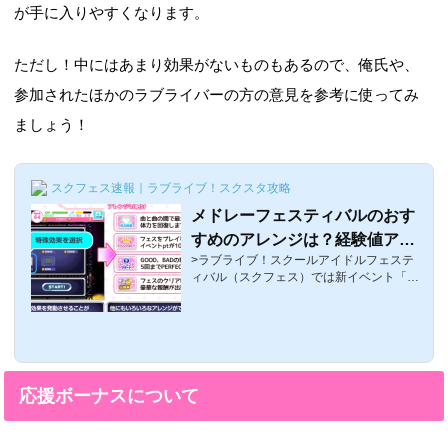
が手に入りやすくなります。
ただし！中にはあまり効果がないものもあるので、俺氏や、
参加されたほかのラブライバーの方の意見を参考に使ってみ
ましょう！
スクフェス速報｜ラブライブ！スクスタ攻略
メドレーフェスティバルのおす
すめのアレンジは？経験値アッ
>ラブライブ！スクールアイドルフェステ
プ？イベントptアップ？ ラブ
ィバル（スクフェス）では新イベント「メ
ライブ！スクフェス
ドレーフェスティバル」が絶賛開催中であ
りますが今回は、G（ゴールド）を使って
のアレンジについてちょっと説明しますこ
のアレンジによって、イベントptが多くも
らえたり経験値が多くもらえるので、ぜひ
使えるものは使ってイベントを有利に攻略
応援ボーナスについて
していこう！メドレーフェスティバルのア
レンジとはメドレーフェスティバルでは
「アレンジ」と呼ばれるものがありゴール
ドを消費して、様々な演出をもたらしてく