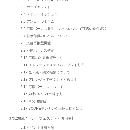
2.3
ポーズアシスト
2.4
メドレーミッション
2.5
アンコールタイム
2.6
応援ボーナス発生・フェスのプレイ可否の条件緩和
2.7
報酬部員のレベルについて
2.8
楽曲再抽選機能
2.9
応援ボーナス確定
2.10
応援の効果重複発生なし
2.11
メドレーフェスティバルプレイ方式
2.12
金・銀・銅の報酬について
2.13
アレンジって何？おすすめは？
2.14
応援ボーナスについて
2.15
効率のいいptの稼ぎ方
2.16
その他情報
2.17
SCOREランキング上位目指すには
3
第28回メドレーフェスティバル報酬
3.1
イベント達成報酬