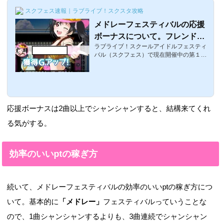
スクフェス速報｜ラブライブ！スクスタ攻略
メドレーフェスティバルの応援
ボーナスについて。フレンド
ラブライブ！スクールアイドルフェスティ
（友達）と学院生の効果の違い
バル（スクフェス）で現在開催中の第１回
など ラブライブ！スクフェス
メドレーフェスティバル今後もきっと定期
的に開催されるであろうイベントだがイベ
ントptを効率よく稼ぐために、各々ゴール
ドを消費してアレンジを使ったりスコア
S・コンボSを狙っているとは思いますが今
回は、そんなメドレーフェスティバルの攻
応援ボーナスは2曲以上でシャンシャンすると、結構来てくれ
略に役立つ「応援ボーナス」についてです
メドレーフェスティバル 応援ボーナスと
る気がする。
は応援ボーナスとは、曲が始まる前にラン
ダムでフレンド（友達）ｏｒ学院生が応援
してくることで、様々な効果があるボーナ
効率のいいptの稼ぎ方
スで...
続いて、メドレーフェスティバルの効率のいいptの稼ぎ方につ
いて。基本的に
「メドレー」
フェスティバルっていうことな
ので、1曲シャンシャンするよりも、3曲連続でシャンシャン