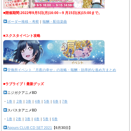
■開催期間:2022年9月5日(月)16:00～9 月15日(水)15:00まで。
ボーダー推移・考察
｜
報酬・配信楽曲
■スクスタイベント攻略
交換所イベント「月夜の幸せ」の攻略・報酬・効率的な進め方まとめ
■ラブライブ！最新グッズ
ニジガクアニメBD
・
1巻
｜
2巻
｜
3巻
｜
4巻
｜
5巻
｜
6巻
｜
7巻
スパスタアニメBD
・
1巻
｜
2巻
｜
3巻
｜
4巻
｜
5巻
｜
6巻
Aqours CLUB CD SET 2021
【6月30日】