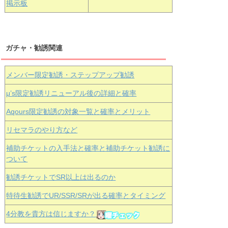
掲示板
ガチャ・勧誘関連
メンバー限定勧誘・ステップアップ勧誘
μ’s限定勧誘リニューアル後の詳細と確率
Aqours
限定勧誘の対象一覧と確率とメリット
リセマラのやり方など
補助チケットの入手法と確率と補助チケット勧誘に
ついて
勧誘チケットでSR以上は出るのか
特待生勧誘でUR/SSR/SRが出る確率とタイミング
4分教を貴方は信じますか？