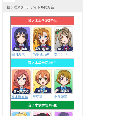
虹ヶ咲スクールアイドル同好会
音ノ木坂学院2年生
園田海未
高坂穂乃果
南ことり
音ノ木坂学院1年生
星空凛
小泉花陽
西木野真姫
音ノ木坂学院3年生