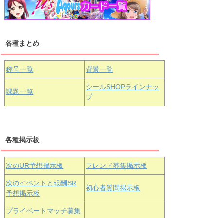
浦の星女学院1年生
虹ヶ咲学園1年生
各種まとめ
国木田花丸
津島善子
黒澤ルビィ
桜坂しずく
中須かすみ
称号一覧
背景一覧
天王寺璃奈
浦の星女学院3年生
シールSHOPラインナッ
課題一覧
プ
三船栞子
各種掲示板
小原鞠莉
黒澤ダイヤ
松浦果南
虹ヶ咲学園3年生
次のUR予想掲示板
フレンド募集掲示板
次のイベントと報酬SR
初心者質問掲示板
予想掲示板
エマ・ヴェ
近江彼方
朝香果林
プライベートマッチ募集
ルデ