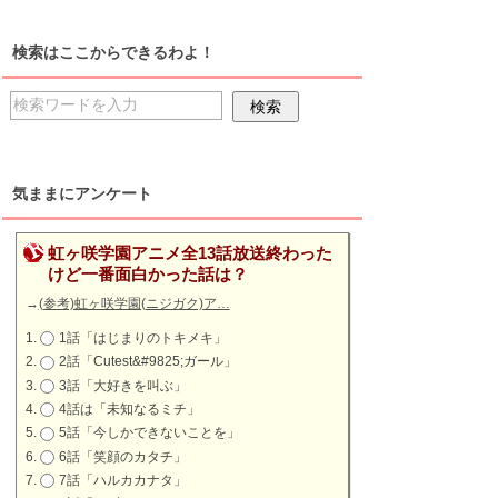
検索はここからできるわよ！
気ままにアンケート
虹ヶ咲学園アニメ全13話放送終わった
けど一番面白かった話は？
→
(参考)虹ヶ咲学園(ニジガク)ア…
1話「はじまりのトキメキ」
2話「Cutest&#9825;ガール」
3話「大好きを叫ぶ」
4話は「未知なるミチ」
5話「今しかできないことを」
6話「笑顔のカタチ」
7話「ハルカカナタ」