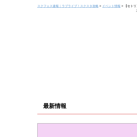
スクフェス速報｜ラブライブ！スクスタ攻略
>
イベント情報
>
【セトリ
最新情報