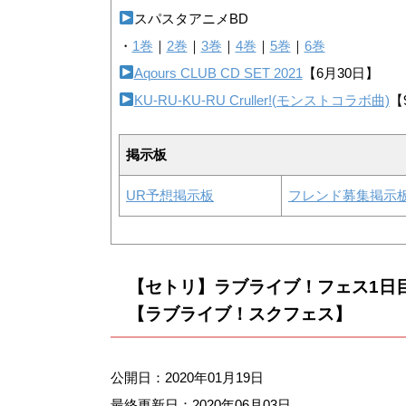
スパスタアニメBD
・
1巻
｜
2巻
｜
3巻
｜
4巻
｜
5巻
｜
6巻
Aqours CLUB CD SET 2021
【6月30日】
KU-RU-KU-RU Cruller!(モンストコラボ曲)
【
掲示板
UR予想掲示板
フレンド募集掲示
【セトリ】ラブライブ！フェス1日
【ラブライブ！スクフェス】
公開日：2020年01月19日
最終更新日：
2020年06月03日