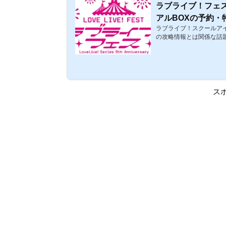
ラブライブ！フェス
アルBOXの予約・
ラブライブ！スクールアイ
まとめ【ラブライ
の攻略情報とは関係な話題。
われた「ラブライブ！フ
た！ここでは、「ラブラ
情報などをまとめていま
決定！2020年1月18日(
ーナにて開催された「ラ
定しました！今回は各シ
ス
典に加え、店舗オリジナ
使用した全29人のメンバー.