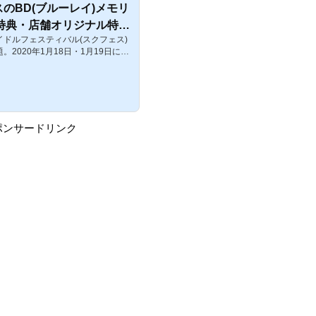
のBD(ブルーレイ)メモリ
特典・店舗オリジナル特典
ドルフェスティバル(スクフェス)
ブ！スクフェス】
2020年1月18日・1月19日に行
ェス」のBDの発売が決定しまし
イブ！フェス」のBDの予約・特典
す。ラブライブ！フェスのBD発売
土)、19日(日)さいたまスーパーアリ
ブライブ！フェス」のBDが発売決
リーズに分かれた店舗オリジナル特
ポンサードリンク
ル特典とは異なる立ち絵イラストを
..