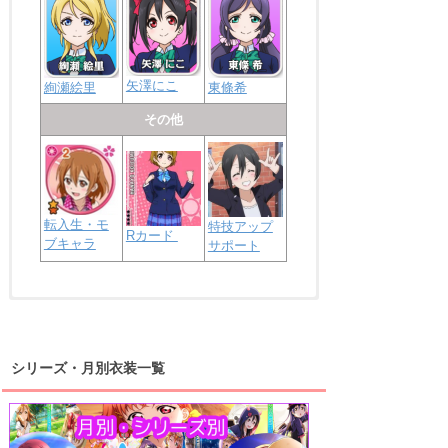
矢澤にこ
絢瀬絵里
東條希
その他
転入生・モ
特技アップ
Rカード
ブキャラ
サポート
浦の星女学院2年生
虹ヶ咲学園2年生
シリーズ・月別衣装一覧
高海千歌
渡辺曜
桜内梨子
上原歩夢
宮下愛
優木せつ菜