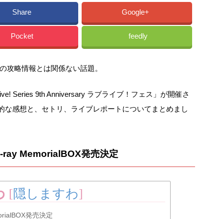
Share
Google+
Pocket
feedly
の攻略情報とは関係ない話題。
! Series 9th Anniversary ラブライブ！フェス」が開催さ
の俺氏的な感想と、セトリ、ライブレポートについてまとめまし
y MemorialBOX発売決定
わ
[
隠しますわ
]
rialBOX発売決定