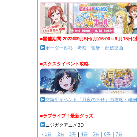
■開催期間:2022年9月5日(月)16:00～9 月15日(
ボーダー推移・考察
｜
報酬・配信楽曲
■スクスタイベント攻略
交換所イベント「月夜の幸せ」の攻略・報酬
■ラブライブ！最新グッズ
ニジガクアニメBD
・
1巻
｜
2巻
｜
3巻
｜
4巻
｜
5巻
｜
6巻
｜
7巻