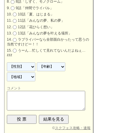
8話「しずく、モノクローム」
9話「仲間でライバル」
10話「夏、はじまる」
11話「みんなの夢、私の夢」
12話「花ひらく想い」
13話「みんなの夢を叶える場所」
ラブライバーなら全部面白かったって思うの
当然ですけどー！！
うーん…忙しくて見れてないんだよねぇ…
zzz
コメント
©
スクフェス攻略・速報