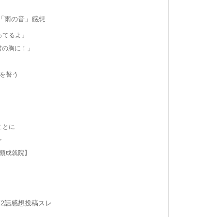
話「雨の音」感想
ってるよ」
君の胸に！」
闘を誓う
ことに
ン
願成就院】
第2話感想投稿スレ