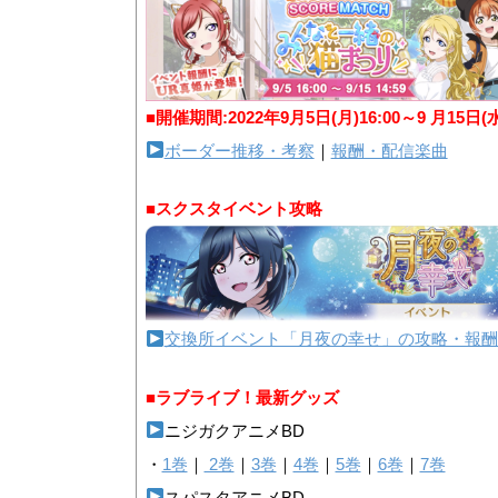
■開催期間:2022年9月5日(月)16:00～9 月15日(
ボーダー推移・考察
｜
報酬・配信楽曲
■スクスタイベント攻略
交換所イベント「月夜の幸せ」の攻略・報酬
■ラブライブ！最新グッズ
ニジガクアニメBD
・
1巻
｜
2巻
｜
3巻
｜
4巻
｜
5巻
｜
6巻
｜
7巻
スパスタアニメBD