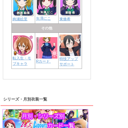
矢澤にこ
絢瀬絵里
東條希
その他
転入生・モ
特技アップ
Rカード
ブキャラ
サポート
浦の星女学院2年生
虹ヶ咲学園2年生
シリーズ・月別衣装一覧
高海千歌
渡辺曜
桜内梨子
上原歩夢
宮下愛
優木せつ菜
浦の星女学院1年生
虹ヶ咲学園1年生