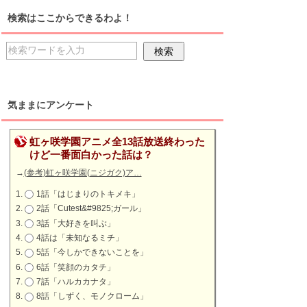
検索はここからできるわよ！
気ままにアンケート
虹ヶ咲学園アニメ全13話放送終わった
けど一番面白かった話は？
→
(参考)虹ヶ咲学園(ニジガク)ア…
1話「はじまりのトキメキ」
2話「Cutest&#9825;ガール」
3話「大好きを叫ぶ」
4話は「未知なるミチ」
5話「今しかできないことを」
6話「笑顔のカタチ」
7話「ハルカカナタ」
8話「しずく、モノクローム」