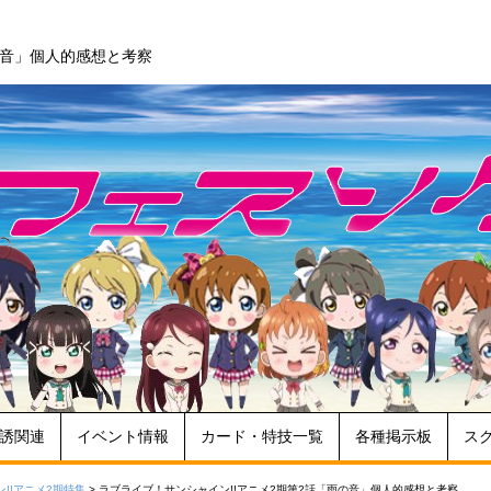
の音」個人的感想と考察
誘関連
イベント情報
カード・特技一覧
各種掲示板
ス
!!アニメ2期特集
>
ラブライブ！サンシャイン!!アニメ2期第2話「雨の音」個人的感想と考察