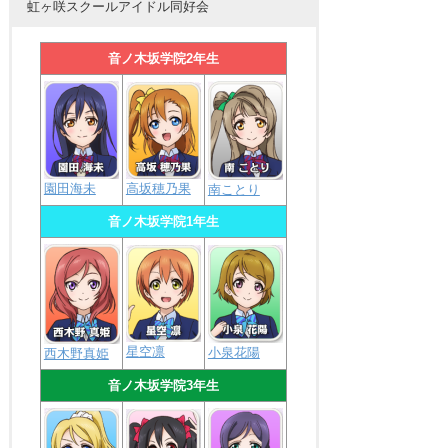
虹ヶ咲スクールアイドル同好会
音ノ木坂学院2年生
園田海未
高坂穂乃果
南ことり
音ノ木坂学院1年生
星空凛
小泉花陽
西木野真姫
音ノ木坂学院3年生