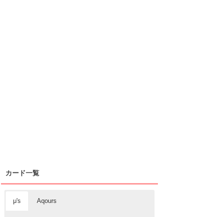
カード一覧
μ's
Aqours