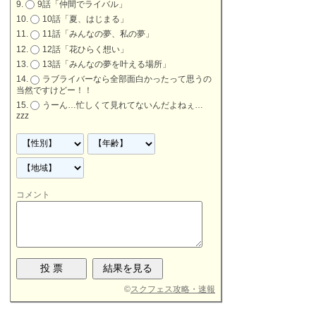
9話「仲間でライバル」
10話「夏、はじまる」
11話「みんなの夢、私の夢」
12話「花ひらく想い」
13話「みんなの夢を叶える場所」
ラブライバーなら全部面白かったって思うの
当然ですけどー！！
うーん…忙しくて見れてないんだよねぇ…
zzz
コメント
©
スクフェス攻略・速報