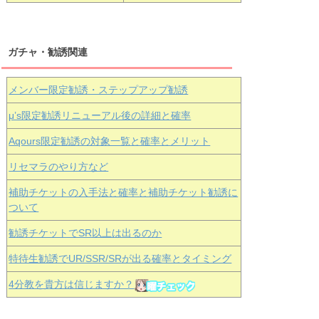
ガチャ・勧誘関連
メンバー限定勧誘・ステップアップ勧誘
μ’s限定勧誘リニューアル後の詳細と確率
Aqours
限定勧誘の対象一覧と確率とメリット
リセマラのやり方など
補助チケットの入手法と確率と補助チケット勧誘に
ついて
勧誘チケットでSR以上は出るのか
特待生勧誘でUR/SSR/SRが出る確率とタイミング
4分教を貴方は信じますか？