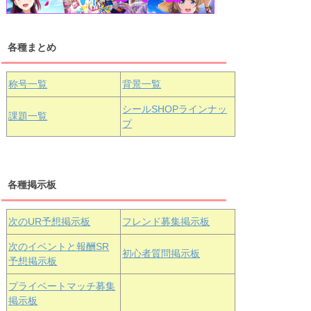
各種まとめ
国木田花丸
津島善子
黒澤ルビィ
桜坂しずく
中須かすみ
称号一覧
背景一覧
天王寺璃奈
浦の星女学院3年生
シールSHOPラインナッ
課題一覧
プ
三船栞子
各種掲示板
小原鞠莉
黒澤ダイヤ
松浦果南
虹ヶ咲学園3年生
次のUR予想掲示板
フレンド募集掲示板
次のイベントと報酬SR
初心者質問掲示板
予想掲示板
エマ・ヴェ
近江彼方
朝香果林
プライベートマッチ募集
ルデ
掲示板