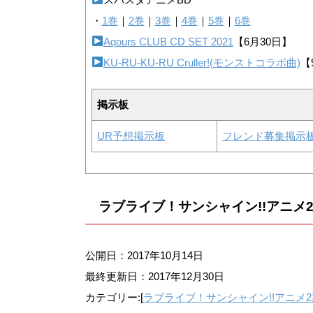
・
1巻
｜
2巻
｜
3巻
｜
4巻
｜
5巻
｜
6巻
Aqours CLUB CD SET 2021
【6月30日】
KU-RU-KU-RU Cruller!(モンストコラボ曲)
【
掲示板
UR予想掲示板
フレンド募集掲示
ラブライブ！サンシャイン!!アニメ
公開日：2017年10月14日
最終更新日：
2017年12月30日
カテゴリー:[
ラブライブ！サンシャイン!!アニメ