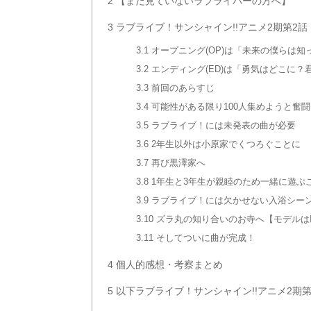
2
【まだ見ていないラブライバーの方へ】
3
ラブライブ！サンシャイン!!アニメ2期第2
3.1
オープニング(OP)は「未来の僕らは知
3.2
エンディング(ED)は「勇気はどこに？
3.3
前回のあらすじ
3.4
可能性がある限り100人集めようと奮
3.5
ラブライブ！には未発表の曲が必要
3.6
2年生以外は小原家でくつろぐことに
3.7
再び黒澤家へ
3.8
1年生と3年生が親睦のため一緒に遊ぶ
3.9
ラブライブ！には欠かせない入浴シー
3.10
ズラ丸の知り合いのお寺へ【モデルは
3.11
そしてついに曲が完成！
4
個人的感想・考察まとめ
5
以下ラブライブ！サンシャイン!!アニメ2期