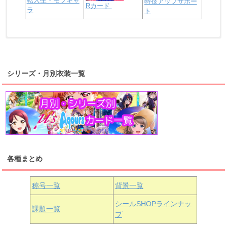
転入生・モブキャ
特技アップサポー
Rカード
ラ
ト
浦の星女学院2年生
虹ヶ咲学園2年生
シリーズ・月別衣装一覧
高海千歌
渡辺曜
桜内梨子
上原歩夢
宮下愛
優木せつ菜
浦の星女学院1年生
虹ヶ咲学園1年生
各種まとめ
国木田花丸
津島善子
黒澤ルビィ
桜坂しずく
中須かすみ
称号一覧
背景一覧
天王寺璃奈
浦の星女学院3年生
シールSHOPラインナッ
課題一覧
プ