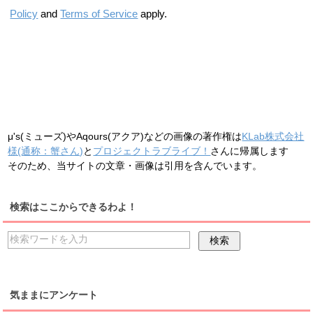
・0:00 MASTER「
SUNNY DAY SONG
」配信終了
装限定版)
発売日
K
・Aqoursの特別ストーリー配信
発売
10/26(火)
勧誘チケット・
・星空凛誕生日2021キャンペーン開始(~11月1日ま
限定ボイス
配信)
・
桜内梨子誕生日キャンペーン
終了
・ラブライブ！プロジェクト発足10周年記念日
9/28(火)
・浦ラジ放送日
7/29(土)
2/28(金)
Policy
and
Terms of Service
apply.
6日まで)
限定ログインボーナス」キャンペーン開始
・
電撃G’s magazine 2017年9月号
発売
7/31(火)
・16:00
で。)
8/26(木)
・
全世界ユーザー数5200万人突破記念キャンペ
・13:00
Aqoursファンミーティング大阪・札幌・沼津公
・0:00
・
ラブライブ！サンシャイン!!×西武鉄道 プレミアムト
・16:00 Aqours浦の星女学院生放送!!!放送日(
いつもより
・
「スクフェスウインター2020キャンペーン」第1弾
・12:00 ユニット二つ名投票開始(〜7月12日23:59ま
Aqours新規衣装追加
・
未来の僕らは知ってるよ(ラブライブ！サンシャイン!!
2/26(土)
・ハロウィン限定ボイス(
μ’s編
・
Aqours編
)
9/29(水)
・
クリスマス限定ログインボーナス・限定ボイス
配信
2/29(土)
ーン
開始(〜12月31日まで)
10/25(水)
・【スクフェスAC】
矢澤にこ バースデーイベント2017
演
のHP先行抽選結果発表・入金期間
6/30(火)
8/27(金)
三船栞子誕生日2021キャンペーン
開始
レインツアー
運行最終日
早い時間なので注意
)
終了
で。)
みんなでスコアマッチ
開催(〜8月6日まで。)
アニメ2期オープニング)
発売日
11/30(火)
10/27(水)
2/27(日)
終了
・星空凛誕生日キャンペーン開始(〜11月2日まで。)
8/31(木)
・16:00 Aqours新規衣装追加
10/31(木)
8/28(土)
9/30(木)
・16:00〜 Aqours新規衣装追加
■YouTube LIVE：
・16:00
Aqours結成5周年キャンペーン
開始
・【スクフェスAC】
星空 凛 バースデーイベント2017
10/28(木)
・μ’s新規衣装追加
・14:59 Aqoursイベント終了
9/19(土)
・16:00 Aqours新規衣装追加
9/30(土)
・16:00 新規Aqours衣装追加
https://www.youtube.com/watch?v=1M-pD-0wChg
8/29(日)
・
第70回沼津夏祭り
2日目 (
バスツアー/沼津夏まつり香
開始
・23:59 MASTER配信終了
・Dancing stars on me!MASTER配信終了
2/28(月)
7/30(日)
10/29(金)
μ's(ミューズ)やAqours(アクア)などの画像の著作権は
KLab株式会社
■バンダイチャンネル：
・
クリスマス限定ログインボーナス・限定ボイス
配信
・23:59 第4回転入生総選挙終了
陵広場イベントステージもあり
)
・22:30~
TVアニメ2期放送直前特番～私たち、輝きた
8/30(月)
様(通称：蟹さん)
と
プロジェクトラブライブ！
さんに帰属します
・23:59 スクフェス秋の学園祭キャンペーン終了
https://live.b-ch.com/lovelive
10/30(土)
・飯田里穂生誕祭
い!!～
放送
そのため、当サイトの文章・画像は引用を含んでいます。
・16:00 Aqours新規衣装追加
12/25(月)
■LINE LIVE：
・16:00〜
・
深夜1:30-3:30 NHKＥテレにてラブライブ！サンシャ
10/26(木)
・18:00~
Aqours課外活動 未来の僕らは知ってるよスタ
・23:00〜
アベマTVにて劇場版ラブライブ！放送
https://live.line.me/channels/91/upcoming/14844769
Aqours新規衣装追加
・ハロウィン限定ボイス(
μ’s編
・
Aqours編
)
イン!!アニメ1期9−13話一挙放送
・23:59
ユメノトビラMASTER
配信終了+
なかよしマッ
検索はここからできるわよ！
8/31(火)
ンプ押印会
東京会場
7/31(月)
■ニコニコ生放送：
チ開催記念ログボ/わくわく！夏休みセット販売終了
・MASTER配信終了
・スクフェスハロウィン2021キャンペーン終了
・東京・ 渋谷の街にAqours2年生の看板など掲載
https://live.nicovideo.jp/watch/lv327859842
10/31(日)
・23:59
着て着て♥スクフェス衣装総選挙
終了
・「
津島善子 サメ型クッションベッド
」予約受付終了
・
「AMNIBUS」より日常で使えるAqoursエンブレムカ
■bilibili：
10/27(金)
・16:00 新規Aqours衣装追加
12/26(火)
・徳井青空生誕祭
ーディガン予約開始
https://live.bilibili.com/66840
気ままにアンケート
・浦ラジ放送日
・13:00~
Aqours課外活動 未来の僕らは知ってるよスタ