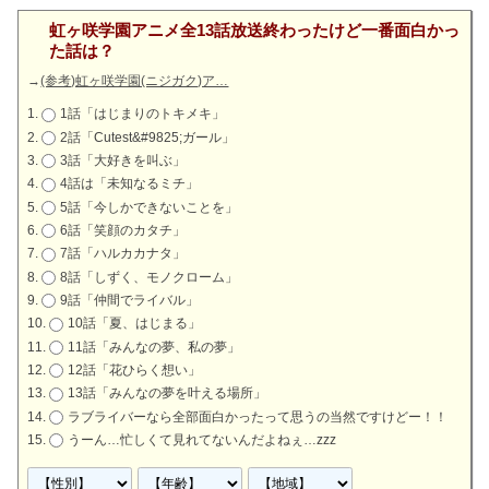
・16:00 Aqours新規イベント開始
虹ヶ咲学園アニメ全13話放送終わったけど一番面白かっ
ンプ押印会
東京会場
・アニメBD発売記念ログボキャンペーン終了
た話は？
9/20(日)
・
Aqours 6thドームツアー埼玉公演 ～SECOND HOME
→
(参考)虹ヶ咲学園(ニジガク)ア…
・15:00~17:55
東急百貨店 吉祥寺店 presents HITS! T
12/27(水)
・東京・ 渋谷の街にAqours3年生の看板など掲載
STAGE～
2日目
中止
1話「はじまりのトキメキ」
HE TOWN SPECIAL出張公開生放送に2年生3人ゲスト
2話「Cutest&#9825;ガール」
出演
・
電撃G’sマガジン2018年2月号発売
3話「大好きを叫ぶ」
・黒澤ルビィ生誕祭
4話は「未知なるミチ」
・22:30
ラブライブ！サンシャイン!!アニメ2期4話
放送
5話「今しかできないことを」
9/21(月)
・
スクフェス×伊豆・三津シーパラダイスコラボ
「Twitte
・
黒澤ルビィ誕生日キャンペーン
終了
6話「笑顔のカタチ」
日
12/28(木)
r連動キャンペーン」終了
7話「ハルカカナタ」
8話「しずく、モノクローム」
・
「ラブライブ！サンシャイン!! TVアニメ２期！みんな
9/22(火)
・コミックマーケット93 1日目
9話「仲間でライバル」
10/28(土)
で上映会!!」開催
10話「夏、はじまる」
12/29(金)
9/23(水)
11話「みんなの夢、私の夢」
・東京・ 渋谷の街にAqours1年生の看板など掲載
12話「花ひらく想い」
・
ファンミーティングAqours CLUB
【
大阪・札幌・沼
9/24(木)
13話「みんなの夢を叶える場所」
津
】ライブビューイング
一般販売開始
ラブライバーなら全部面白かったって思うの当然ですけどー！！
・コミックマーケット93 2日目
・高槻かなこ生誕祭
うーん…忙しくて見れてないんだよねぇ…zzz
9/25(金)
・【スクフェスAC】「
絢瀬絵里 バースデーイベント20
・22:30
ラブライブ！サンシャイン!!アニメ2期13話
(最
17
」終了