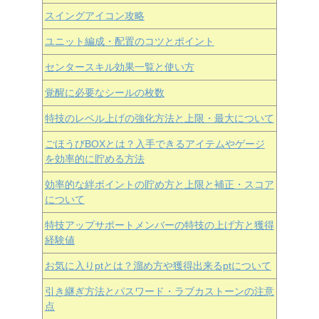
スイングアイコン攻略
ユニット編成・配置のコツとポイント
センタースキル効果一覧と使い方
覚醒に必要なシールの枚数
特技のレベル上げの強化方法と上限・最大について
ごほうびBOXとは？入手できるアイテムやゲージ
を効率的に貯める方法
効率的な絆ポイントの貯め方と上限と補正・スコア
について
特技アップサポートメンバーの特技の上げ方と獲得
経験値
お気に入りptとは？溜め方や獲得出来るptについて
引き継ぎ方法とパスワード・ラブカストーンの注意
点