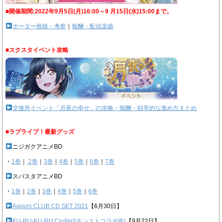
■開催期間:2022年9月5日(月)16:00～9 月15日(水)15:00まで。
ボーダー推移・考察
｜
報酬・配信楽曲
■スクスタイベント攻略
交換所イベント「月夜の幸せ」の攻略・報酬・効率的な進め方まとめ
■ラブライブ！最新グッズ
ニジガクアニメBD
・
1巻
｜
2巻
｜
3巻
｜
4巻
｜
5巻
｜
6巻
｜
7巻
スパスタアニメBD
・
1巻
｜
2巻
｜
3巻
｜
4巻
｜
5巻
｜
6巻
Aqours CLUB CD SET 2021
【6月30日】
KU-RU-KU-RU Cruller!(モンストコラボ曲)
【9月22日】