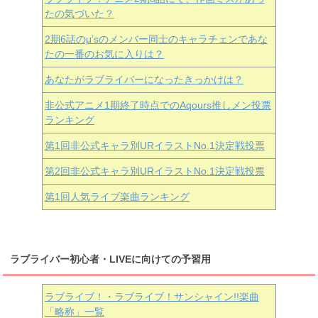
たの気づいた？
2期6話のμ’sのメンバー同士のキャラチェンであな
たの一番のお気に入りは？
あなたがラブライバーになったきっかけは？
非公式アニメ1期終了時点でのAqours推しメン投票
ランキング
第1回非公式キャラ別URイラストNo.1決定戦投票
第2回非公式キャラ別URイラストNo.1決定戦投票
第1回人気ライブ楽曲ランキング
ラブライバー初心者・LIVEに向けての予習用
ラブライブ！・ラブライブ！サンシャイン!!楽曲
「略称」一覧