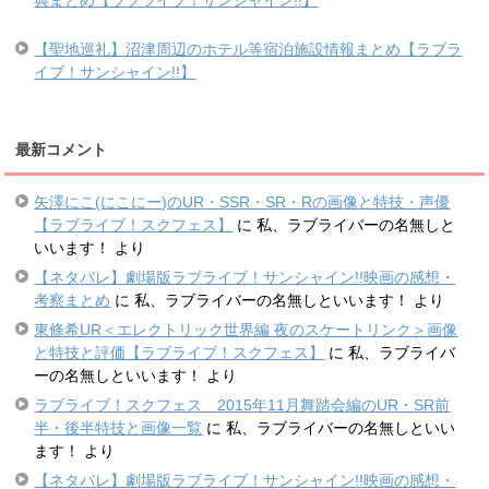
典まとめ【ラブライブ！サンシャイン!!】
【聖地巡礼】沼津周辺のホテル等宿泊施設情報まとめ【ラブラ
イブ！サンシャイン!!】
最新コメント
矢澤にこ(にこにー)のUR・SSR・SR・Rの画像と特技・声優
【ラブライブ！スクフェス】
に
私、ラブライバーの名無しと
いいます！
より
【ネタバレ】劇場版ラブライブ！サンシャイン!!映画の感想・
考察まとめ
に
私、ラブライバーの名無しといいます！
より
東條希UR＜エレクトリック世界編 夜のスケートリンク＞画像
と特技と評価【ラブライブ！スクフェス】
に
私、ラブライバ
ーの名無しといいます！
より
ラブライブ！スクフェス 2015年11月舞踏会編のUR・SR前
半・後半特技と画像一覧
に
私、ラブライバーの名無しといい
ます！
より
【ネタバレ】劇場版ラブライブ！サンシャイン!!映画の感想・