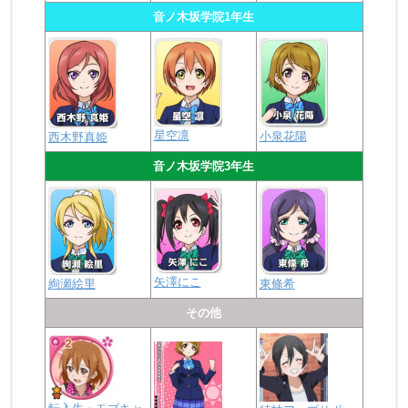
・23:59
ぶる～べりぃ♥とれいん
MASTER配信終了
音ノ木坂学院1年生
星空凛
小泉花陽
西木野真姫
音ノ木坂学院3年生
矢澤にこ
絢瀬絵里
東條希
その他