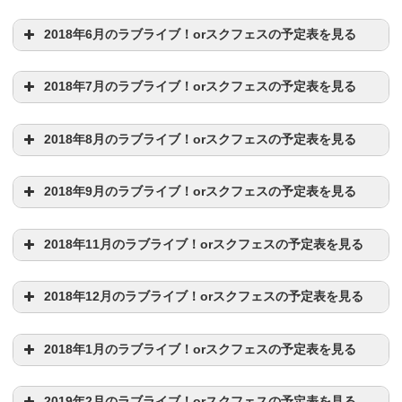
・浦ラジ放送日
6/8(木)
キャラ
・
東條希限定勧誘・ステップアップ
勧誘開始
楠田亜衣奈(1日)
小宮有紗(5日)
伊波杏樹(7日)
日程
イベント内容
日程
イベント内容
逢田梨香子(8日)
斎藤朱夏(16日)
2018年6月のラブライブ！orスクフェスの予定表を見る
キャスト
・0:00 新規MASTER「
Private Wars
」配信開始
桜坂しずく(3日)
渡辺曜
(17日)
西木野真姫(19日)
高槻かなこ(25日)
降幡愛(19日)
・あわしまマリンパークにて
イセエビぬいぐるみ
販売開
キャラ
・黒澤ダイヤ生誕祭
11/1(水)
キャラ
・東條希生誕祭(※
ボイスも配信中
)
2018年7月のラブライブ！orスクフェスの予定表を見る
始
・0:00
スクフェスオータムキャンペーン特別ログイ
キャスト
宮下 愛(30日)
日程
イベント内容
・0:00 新規MASTER配信開始
東條希(9日)
小原鞠莉(13日)
朝香 果林(29日)
1/1(月)
ンボーナス
第一弾
田中 ちえ美(6日)
鬼頭 明里(16日)
日程
イベント内容
小林愛香(23日)
・
スクフェス感謝祭2017セット
販売開始
ラブライブ！誕生日早見表
新田恵海(10日)
楠木ともり(22日)
徳井青空(26日)
相良茉優(17日)
前田佳織里(25日)
日程
イベント内容
・13:00 Aqours第一次
2ndライブツアーの一般販売
の結
2018年8月のラブライブ！orスクフェスの予定表を見る
キャスト
・高海千歌生誕祭
キャスト
・
お正月キャンペーン
スタート
・楠田亜衣奈生誕祭
果発表
・0:00
わくわく！実りの秋セット
販売開始
キャラ
・19:30~
Aqours浦の星女学院生放送!!! 〜Guilty Kissだ
・0:00 「
まほうつかいはじめました！
」MASTER配信
日程
イベント内容
7/1(土)
ラブライブ！誕生日早見表
Pile/大西亜玖璃(2日)
久保ユリカ(21日)
日程
イベント内容
三森すずこ(28日)
・0:00 新規MASTER配信開始
よ！いち、に、のサンシャイン!!
放送
2018年9月のラブライブ！orスクフェスの予定表を見る
開始
・0:00 新規MASTER「HEART to HEART! 」配信開始
・0:00 Aqours CLUB CD SET発売記念のログインボー
1/2(火)
2/1(木)
8/1(火)
・新規MASTER解禁
6/9(金)
11/2(木)
・諏訪ななか生誕祭
キャラ
・0:00 新規MASTER「
SUNNY DAY SONG
」配信開始
日程
イベント内容
ラブライブ！誕生日早見表
ナス開始
・青森県の
「弘前ねぷたまつり」にてAqoursのメンバ
【速報】
AqoursファーストライブBD/DVD
の情報解
・20:00
ラブライブ!サンシャイン!! Aqours浦の星女学
・
スクフェスウィンターキャンペーン
開始
1/3(水)
2018年11月のラブライブ！orスクフェスの予定表を見る
・浦ラジ放送日
・上原歩夢生誕祭2018
11/3(金)
・
Aqoursクラブ活動応援セット〜OSAKA〜
販売
ー
が運行
禁！！
・新規MASTER解禁
院生放送!!! 〜Aqoursだよ！いち、に、のサンシャイ
・
ビッグサイズのしいたけぬいぐるみ受注開始
キャラ
ー
・0:00
Dancing stars on me!
MASTER配信開始
日程
イベント内容
9/1(金)
日程
イベント内容
1/4(木)
ン!!〜
・22:30
放送
ラブライブ！サンシャイン!!アニメ2期5話
放
飯田里穂(26日)
・
ぷちぐるラブライブ！第12回プレゼントキャンペーン
2/2(金)
2018年12月のラブライブ！orスクフェスの予定表を見る
・「ラブライブ!サンシャイン!!Aqours浦の星女学院RAD
・
μ’ｓファイナルライブ
2日目日2周年
3/1(木)
・
ラブライブ！サンシャイン!!デュオトリオコレクショ
・スクフェス5thアニバーサリーガール津島善子SSRロ
送日
・新規MASTER解禁
津島善子(13日)
矢澤にこ(22日)
・
『ラブライブ！サンシャイン!!』セレクトショップ
オ
・μ’sイベント開始
終了
7/2(日)
・
12/1(金)
キャラ
IO!!!」vol.2
発売日
・
セブンイレブンコラボ
第1弾スタート
・節分限定ボイス配信
ンCDの発売日
グボ開始(〜5月31日まで)
・
Solo Live! collection Memorial BOX II
I発売記念課題追
ープン
2018年1月のラブライブ！orスクフェスの予定表を見る
8/2(水)
5/1(火)
・
Aqoursファンミーティング大阪
1日目(
限定ログ
・スクフェス5thアニバーサリーガール矢澤にこSSRロ
日程
イベント内容
・新規MASTER「
・
リアル脱出ゲーム「孤島の水族館からの脱出」
シアワセ行きのSMILING!
」配信終了
コラボ
・【アケフェス】5回楽曲スコアランキングバトル終了
高海千歌(1日)
高坂穂乃果(3日)
1/5(金)
加
キャスト
・
サマーチャレンジ
第5弾スタート
・
Aqoursファンミーティング名古屋
(限定ログボ・おで
キャラ
・0:00 高坂穂乃果限定勧誘開始
6/1(金)
・
CYaRon!SR
登場(~5月15日まで)
・
スクフェス感謝祭2017
初日
優木 せつ菜 (8日)
ボ・おでかけプレゼント
あり)
グボ開始(〜6月30日まで)
・日産レンタカー沼津駅前店のラッピングレンタカー、
記念ストーリー配信
4/1(日)
2019年2月のラブライブ！orスクフェスの予定表を見る