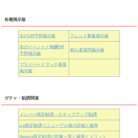
三船栞子
各種掲示板
小原鞠莉
黒澤ダイヤ
松浦果南
虹ヶ咲学園3年生
次のUR予想掲示板
フレンド募集掲示板
次のイベントと報酬SR
初心者質問掲示板
予想掲示板
近江彼方
朝香果林
エマ・ヴェルデ
プライベートマッチ募集
掲示板
ガチャ・勧誘関連
メンバー限定勧誘・ステップアップ勧誘
μ’s限定勧誘リニューアル後の詳細と確率
Aqours
限定勧誘の対象一覧と確率とメリット