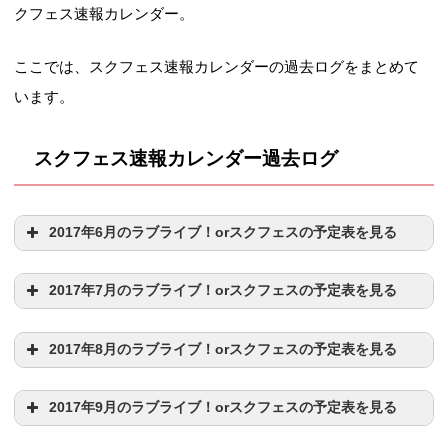
クフェス速報カレンダー。
ここでは、スクフェス速報カレンダーの過去ログをまとめて
います。
スクフェス速報カレンダー過去ログ
2017年6月のラブライブ！orスクフェスの予定表を見る
2017年7月のラブライブ！orスクフェスの予定表を見る
日程
イベント内容
2017年8月のラブライブ！orスクフェスの予定表を見る
・0:00 新規MASTER(
告白日和、です！
・
ユメノトビラ
)
6/1(木)
ラブライブ！誕生日早見表
追加
2017年9月のラブライブ！orスクフェスの予定表を見る
キャラ
・13:00 「
Aqours 2nd LoveLive! HAPPY PARTY TRAIN
ラブライブ！誕生日早見表