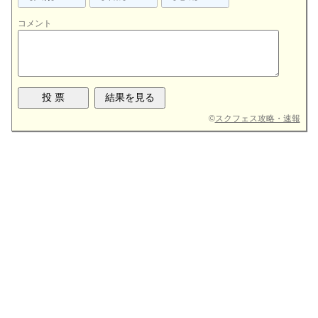
・スクスタ1周年記念日
終回？)放送日
12/30(土)
コメント
・
ラブライブ！サンシャイン!! アニメ2期みんなで上映
・20:00
スクスタ1周年記念生放送！～「あなた」との
・ラブライブ！サンシャイン!! TVアニメ２期！みんなで
9/26(土)
会!!第2回目
本会場 ・ライブビューイングチケット先行
キズナをもっともっと深めよう♡スペシャル～
配信
上映会!!第3回開催
受付
・コミックマーケット93 3日目
・18:00
Aqours特別生放送！スクフェス☆ミーティング
©
スクフェス攻略・速報
・13:30~
Aqours課外活動 未来の僕らは知ってるよスタ
9/27(日)
配信
ンプ押印会
愛知会場
・大晦日限定ボイス配信
・「Birthday Figure Project」シリーズ第2弾「
渡辺曜
」
・Aqours新規衣装追加
9/28(月)
10/29(日)
予約受付終了
12/31(日)
・
スクフェス×伊豆・三津シーパラダイスコラボ
「限定
9/29(火)
・「
未来の僕らは知ってるよ
」発売記念ログインボーナ
ログインボーナス」キャンペーン終了
9/30(水)
ス終了
・23:59 「
Private Wars
」MASTER配信終了
・18:00
ファンミーティングAqours CLUB
【福岡・名古
・
クリスマスキャンペーン
終了
屋・千葉公演】
2次先行受付終了