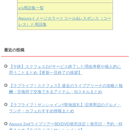
μ’s用語集一覧
Aqoursイメージカラーとコール&レスポンス（コー
レス）と用語集
最近の投稿
【サ終】スクフェス2がサービス終了した理由考察や個人的に
思うことまとめ【更新一旦終了の挨拶】
【ラブライブ！スクフェス】過去のライブアリーナの攻略と報
酬・交換所で交換できるアイテム・SIスキルまとめ
【ラブライブ！サンシャイン!!聖地巡礼】沼津周辺のグルメ・
ランチ・カフェおすすめ情報まとめ
Aqours 2ndライブツアーBD/DVD発売決定！発売日・予約・特