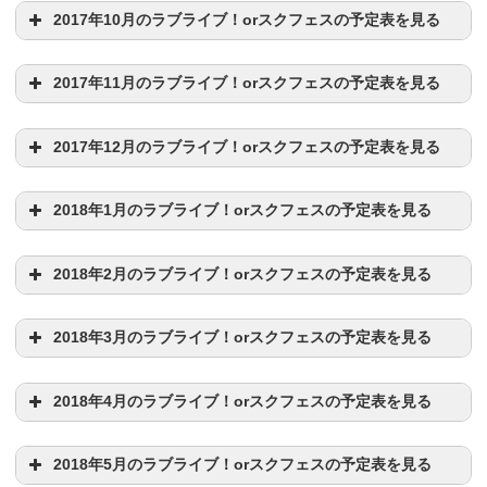
6/2(金)
2017年10月のラブライブ！orスクフェスの予定表を見る
TOUR
」の第2次チケット最速先行抽選申込結果発表
キャラ
ラブライブ！誕生日早見表
2017年11月のラブライブ！orスクフェスの予定表を見る
6/3(土)
キャラ
ー
6/4(日)
2017年12月のラブライブ！orスクフェスの予定表を見る
津島善子(13日)
矢澤にこ(22日)
キャラ
キャラ
・16:00 Aqours
第17回メドレーフェスティバル
イベン
2018年1月のラブライブ！orスクフェスの予定表を見る
ト開始
星空凛(1日)
天王寺 璃奈(13日)
キャスト
6/5(月)
キャラ
高海千歌(1日)
高坂穂乃果(3日)
優木 せつ菜 (8日)
・23:59 UNBALANCE LOVEのMASTER配信終了
2018年2月のラブライブ！orスクフェスの予定表を見る
キャスト
南ことり(12日)
桜内梨子(19日)
黒澤ルビィ(21日)
キャラ
諏訪ななか(2日)
キャスト
・
Someday of my life
のMASTER配信(8月5日まで配信
2018年3月のラブライブ！orスクフェスの予定表を見る
6/6(火)
黒澤ダイヤ(1日)
小泉花陽(17日)
中須かすみ(23日)
キャスト
予定)
絢瀬絵里(21日)
キャラ
日程
イベント内容
2018年4月のラブライブ！orスクフェスの予定表を見る
キャスト
6/7(水)
近江彼方(22日)
エマ(5日)
松浦果南(10日)
南條愛乃(12日)
内田彩(23日)
ー
鈴木愛奈(23日)
キャスト
キャラ
・星空凛生誕祭
久保田未夢(31日)
・
夢なき夢は夢じゃないMASTER
配信開始
2018年5月のラブライブ！orスクフェスの予定表を見る
キャスト
キャスト
上原歩夢(1日)
国木田花丸(4日)
園田海未(15日)