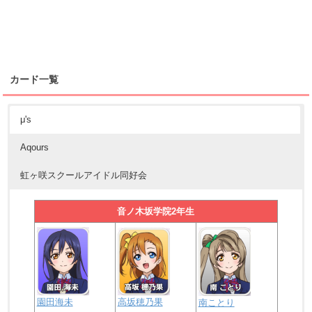
・23:59
ラブライブ！サンシャイン!! アニメ2期みんなで
上映会!!第2回目本会場
チケット先行受付終了
10/30(月)
カード一覧
・【新田恵海・伊波杏樹の対談掲載】
電撃G’sマガジン1
2月号発売
μ's
・
校章デザインコンテスト
応募終了
Aqours
虹ヶ咲スクールアイドル同好会
・ハロウィン限定ボイス(
μ’s編
・
Aqours編
)
音ノ木坂学院2年生
・
校章デザインコンテスト
一次選考
・16:00 新規Aqours衣装追加
10/31(火)
・16:00
スクフェスオータムチャレンジ
開始
園田海未
高坂穂乃果
南ことり